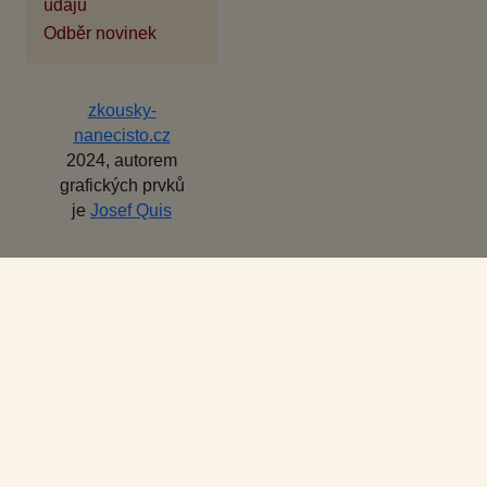
údajů
Odběr novinek
zkousky-
nanecisto.cz
2024, autorem
grafických prvků
je
Josef Quis