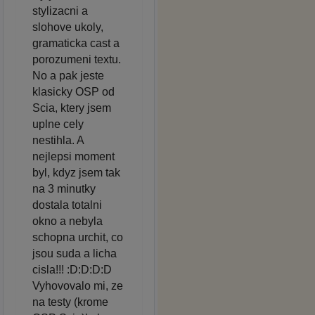
stylizacni a
slohove ukoly,
gramaticka cast a
porozumeni textu.
No a pak jeste
klasicky OSP od
Scia, ktery jsem
uplne cely
nestihla. A
nejlepsi moment
byl, kdyz jsem tak
na 3 minutky
dostala totalni
okno a nebyla
schopna urchit, co
jsou suda a licha
cisla!!! :D:D:D:D
Vyhovovalo mi, ze
na testy (krome