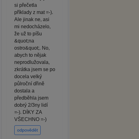
si přečetla
příklady z mat =-).
Ale jinak ne, asi
mi nedocházelo,
že už to píšu
&quot;na
ostro&quot;. No,
abych to nějak
neprodlužovala,
zkrátka jsem se po
docela velký
půlroční dřině
dostala a
předběhla jsem
dobrý 2/3ny lidí
=-). DÍKY ZA
VŠECHNO =-)
odpovědět