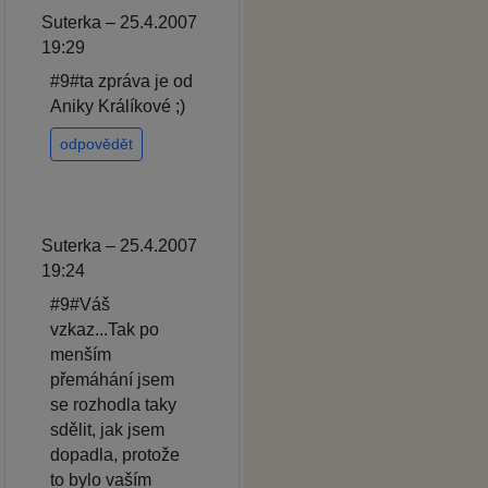
Suterka – 25.4.2007
19:29
#9#ta zpráva je od
Aniky Králíkové ;)
odpovědět
Suterka – 25.4.2007
19:24
#9#Váš
vzkaz...Tak po
menším
přemáhání jsem
se rozhodla taky
sdělit, jak jsem
dopadla, protože
to bylo vaším