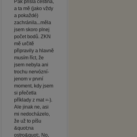
Pak přišla čeština,
a ta mě (jako vždy
a pokaždé)
zachránila...měla
jsem skoro plnej
počet bodů. ZKN
mě určitě
připravily a hlavně
musím říct, že
jsem nebyla ani
trochu nervózní-
jenom v první
moment, kdy jsem
si přečetla
příklady z mat =-).
Ale jinak ne, asi
mi nedocházelo,
že už to píšu
&quot;na
ostro&quot;. No,