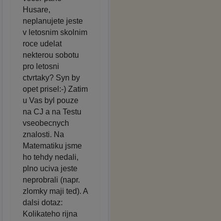
Husare,
neplanujete jeste
v letosnim skolnim
roce udelat
nekterou sobotu
pro letosni
ctvrtaky? Syn by
opet prisel:-) Zatim
u Vas byl pouze
na CJ a na Testu
vseobecnych
znalosti. Na
Matematiku jsme
ho tehdy nedali,
plno uciva jeste
neprobrali (napr.
zlomky maji ted). A
dalsi dotaz:
Kolikateho rijna