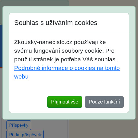
Spustili jsme přihlašování
na školní rok 2026/2027!
Souhlas s užíváním cookies
Zkousky-nanecisto.cz používají ke
svému fungování soubory cookie. Pro
použití stránek je potřeba Váš souhlas.
Menu
Účet
Košík
Podrobné informace o cookies na tomto
webu
Diskuse Jak jste dopadli u
zkoušek na SŠ? Vaše
ohlasy po skutečných
Přijmout vše
Pouze funkční
přijímacích zkouškách
Příspěvky
Přidat příspěvek