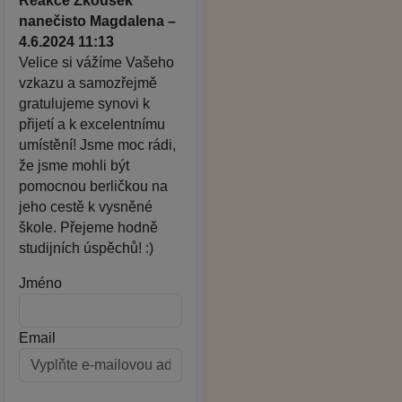
Reakce Zkoušek
nanečisto Magdalena –
4.6.2024 11:13
Velice si vážíme Vašeho
vzkazu a samozřejmě
gratulujeme synovi k
přijetí a k excelentnímu
umístění! Jsme moc rádi,
že jsme mohli být
pomocnou berličkou na
jeho cestě k vysněné
škole. Přejeme hodně
studijních úspěchů! :)
Jméno
Email