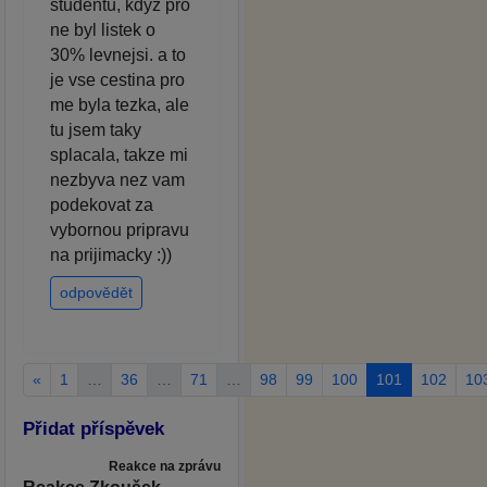
studentu, kdyz pro
ne byl listek o
30% levnejsi. a to
je vse cestina pro
me byla tezka, ale
tu jsem taky
splacala, takze mi
nezbyva nez vam
podekovat za
vybornou pripravu
na prijimacky :))
odpovědět
«
1
…
36
…
71
…
98
99
100
101
102
10
Přidat příspěvek
Reakce na zprávu