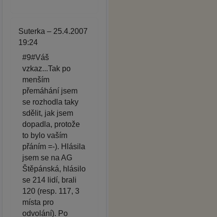
Suterka – 25.4.2007
19:24
#9#Váš
vzkaz...Tak po
menším
přemáhání jsem
se rozhodla taky
sdělit, jak jsem
dopadla, protože
to bylo vaším
přáním =-). Hlásila
jsem se na AG
Štěpánská, hlásilo
se 214 lidí, brali
120 (resp. 117, 3
místa pro
odvolání). Po