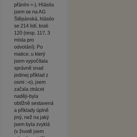
přáním =-). Hlásila
jsem se na AG
Štěpánská, hlásilo
se 214 lidí, brali
120 (resp. 117, 3
místa pro
odvolání). Po
matice, u který
jsem vypočítala
správně snad
jedinej příklad z
osmi :-o), jsem
začala ztrácet
naději-byla
obtížně sestavená
a příklady úplně
jiný, než na jaký
jsem byla zvyklá
(v životě jsem