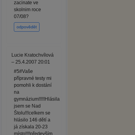
zacinate ve
skolnim roce
07/08?
odpovědět
Lucie Kratochvílová
– 25.4.2007 20:01
#5#Vaše
přípravné testy mi
pomohli k dostání
na
gymnázium!!!!!Hlásila
jsem se Nad
Štolu!!!celkem se
hlásilo 146 dětí a
já získala 20-23
místo!!!!především