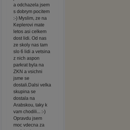
a odchazela jsem
s dobrym pocitem
:-) Myslim, ze na
Keplerovi mate
letos asi celkem
dost lidi. Od nas
ze skoly nas tam
slo 6 lidi a vetsina
z nich aspon
parkrat byla na
ZKN a vsichni
jsme se
dostali.Dalsi velka
skupina se
dostala na
Arabskou, taky k
vam chodili... :-)
Opravdu jsem
moc vdecna za