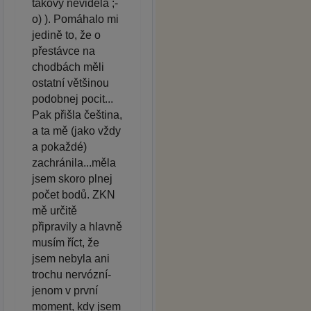
takový neviděla ;-
o) ). Pomáhalo mi
jedině to, že o
přestávce na
chodbách měli
ostatní většinou
podobnej pocit...
Pak přišla čeština,
a ta mě (jako vždy
a pokaždé)
zachránila...měla
jsem skoro plnej
počet bodů. ZKN
mě určitě
připravily a hlavně
musím říct, že
jsem nebyla ani
trochu nervózní-
jenom v první
moment, kdy jsem