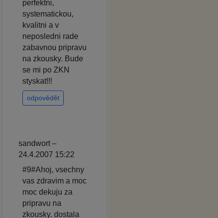
perfektni,
systematickou,
kvalitni a v
neposledni rade
zabavnou pripravu
na zkousky. Bude
se mi po ZKN
styskat!!!
odpovědět
sandwort –
24.4.2007 15:22
#9#Ahoj, vsechny
vas zdravim a moc
moc dekuju za
pripravu na
zkousky. dostala