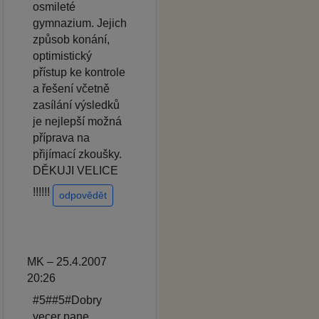
osmileté
gymnazium. Jejich
způsob konání,
optimistický
přístup ke kontrole
a řešení včetně
zasílání výsledků
je nejlepší možná
příprava na
přijímací zkoušky.
DĚKUJI VELICE
!!!!!!
odpovědět
MK – 25.4.2007
20:26
#5##5#Dobry
vecer pane