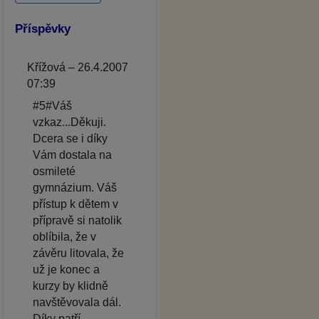
Příspěvky
Křížová – 26.4.2007
07:39
#5#Váš
vzkaz...Děkuji.
Dcera se i díky
Vám dostala na
osmileté
gymnázium. Váš
přístup k dětem v
přípravě si natolik
oblíbila, že v
závěru litovala, že
už je konec a
kurzy by klidně
navštěvovala dál.
Díky patří