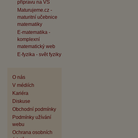
přípravu na VŠ
Maturujeme.cz -
maturitní učebnice
matematiky
E-matematika -
komplexní
matematický web
E-fyzika - svět fyziky
O nás
V médiích
Kariéra
Diskuse
Obchodní podmínky
Podmínky užívání
webu
Ochrana osobních