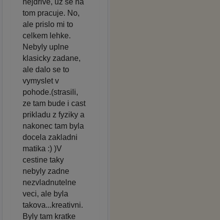
nejdrive, uz se na
tom pracuje. No,
ale prislo mi to
celkem lehke.
Nebyly uplne
klasicky zadane,
ale dalo se to
vymyslet v
pohode.(strasili,
ze tam bude i cast
prikladu z fyziky a
nakonec tam byla
docela zakladni
matika :) )V
cestine taky
nebyly zadne
nezvladnutelne
veci, ale byla
takova...kreativni.
Byly tam kratke