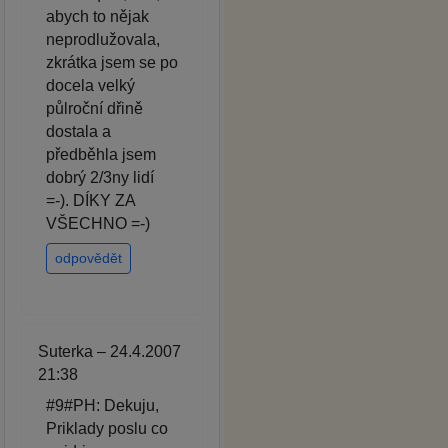
abych to nějak
neprodlužovala,
zkrátka jsem se po
docela velký
půlroční dřině
dostala a
předběhla jsem
dobrý 2/3ny lidí
=-). DÍKY ZA
VŠECHNO =-)
odpovědět
Suterka – 24.4.2007
21:38
#9#PH: Dekuju,
Priklady poslu co