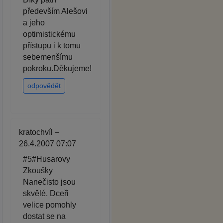
především Alešovi
a jeho
optimistickému
přístupu i k tomu
sebemenšímu
pokroku.Děkujeme!
odpovědět
kratochvíl –
26.4.2007 07:07
#5#Husarovy
Zkoušky
Nanečisto jsou
skvělé. Dceři
velice pomohly
dostat se na