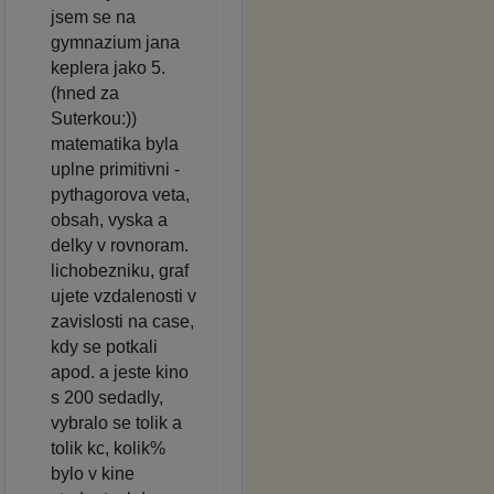
jsem se na
gymnazium jana
keplera jako 5.
(hned za
Suterkou:))
matematika byla
uplne primitivni -
pythagorova veta,
obsah, vyska a
delky v rovnoram.
lichobezniku, graf
ujete vzdalenosti v
zavislosti na case,
kdy se potkali
apod. a jeste kino
s 200 sedadly,
vybralo se tolik a
tolik kc, kolik%
bylo v kine