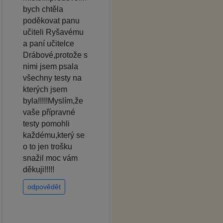
bych chtěla
poděkovat panu
učiteli Ryšavému
a paní učitelce
Drábové,protože s
nimi jsem psala
všechny testy na
kterých jsem
byla!!!!!Myslím,že
vaše přípravné
testy pomohli
každému,který se
o to jen trošku
snažil moc vám
děkuji!!!!!
odpovědět