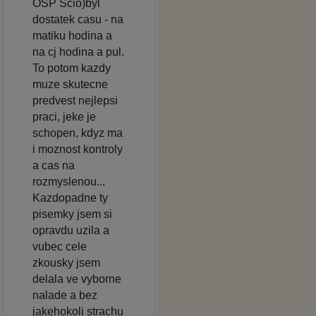
OSP Scio)byl
dostatek casu - na
matiku hodina a
na cj hodina a pul.
To potom kazdy
muze skutecne
predvest nejlepsi
praci, jeke je
schopen, kdyz ma
i moznost kontroly
a cas na
rozmyslenou...
Kazdopadne ty
pisemky jsem si
opravdu uzila a
vubec cele
zkousky jsem
delala ve vyborne
nalade a bez
jakehokoli strachu