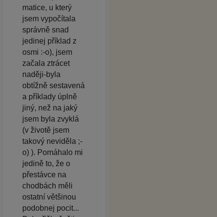
matice, u který
jsem vypočítala
správně snad
jedinej příklad z
osmi :-o), jsem
začala ztrácet
naději-byla
obtížně sestavená
a příklady úplně
jiný, než na jaký
jsem byla zvyklá
(v životě jsem
takový neviděla ;-
o) ). Pomáhalo mi
jedině to, že o
přestávce na
chodbách měli
ostatní většinou
podobnej pocit...