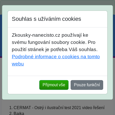
Spustili jsme přihlašování na školní rok 2026/2027!
Souhlas s užíváním cookies
Zkousky-nanecisto.cz používají ke
svému fungování soubory cookie. Pro
použití stránek je potřeba Váš souhlas.
Menu
Účet
Košík
Podrobné informace o cookies na tomto
webu
Databáze základních témat z českého jazyka - 9. třída
Elektronické materiály
Přijmout vše
Pouze funkční
Popis
Přehled témat
Přehled témat:
CERMAT - Ostrý i ilustrační test 2021 video řešení
Bajka