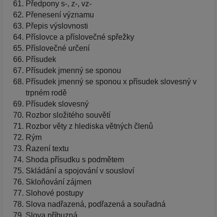
Předpony s-, z-, vz-
Přenesení významu
Přepis výslovnosti
Příslovce a příslovečné spřežky
Příslovečné určení
Přísudek
Přísudek jmenný se sponou
Přísudek jmenný se sponou x přísudek slovesný v
trpném rodě
Přísudek slovesný
Rozbor složitého souvětí
Rozbor věty z hlediska větných členů
Rým
Řazení textu
Shoda přísudku s podmětem
Skládání a spojování v sousloví
Skloňování zájmen
Slohové postupy
Slova nadřazená, podřazená a souřadná
Slova příbuzná