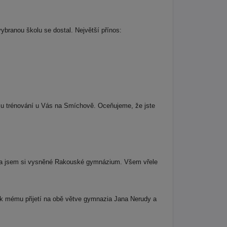
vybranou školu se dostal. Největší přínos:
ímu trénování u Vás na Smíchově. Oceňujeme, že jste
ala jsem si vysněné Rakouské gymnázium. Všem vřele
 k mému přijetí na obě větve gymnazia Jana Nerudy a