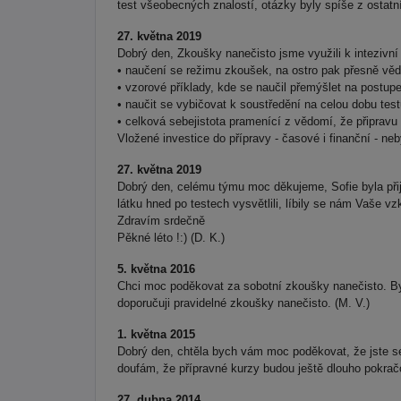
test všeobecných znalostí, otázky byly spíše z ostatní
27. května 2019
Dobrý den, Zkoušky nanečisto jsme využili k intezivní 
• naučení se režimu zkoušek, na ostro pak přesně vědě
• vzorové příklady, kde se naučil přemýšlet na postup
• naučit se vybičovat k soustředění na celou dobu tes
• celková sebejistota pramenící z vědomí, že připravu
Vložené investice do přípravy - časové i finanční - neb
27. května 2019
Dobrý den, celému týmu moc děkujeme, Sofie byla přij
látku hned po testech vysvětlili, líbily se nám Vaše 
Zdravím srdečně
Pěkné léto !:) (D. K.)
5. května 2016
Chci moc poděkovat za sobotní zkoušky nanečisto. B
doporučuji pravidelné zkoušky nanečisto. (M. V.)
1. května 2015
Dobrý den, chtěla bych vám moc poděkovat, že jste s
doufám, že přípravné kurzy budou ještě dlouho pokračo
27. dubna 2014