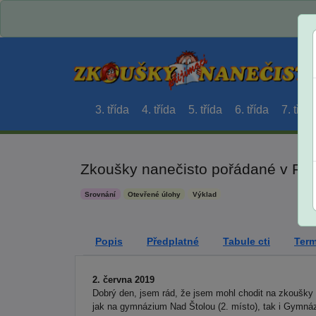
3. třída
4. třída
5. třída
6. třída
7. třída
Zkoušky nanečisto pořádané v Praz
Srovnání
Otevřené úlohy
Výklad
Popis
Předplatné
Tabule cti
Term
2. června 2019
Dobrý den, jsem rád, že jsem mohl chodit na zkoušky n
jak na gymnázium Nad Štolou (2. místo), tak i Gymnáz