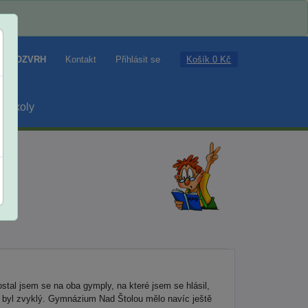
Košík 0 Kč
ROZVRH
Kontakt
Přihlásit se
školy
stal jsem se na oba gymply, na které jsem se hlásil,
em byl zvyklý. Gymnázium Nad Štolou mělo navíc ještě