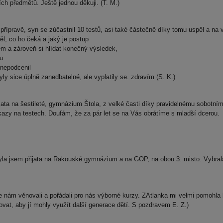
ch předmětů. Ještě jednou děkuji. (T. M.)
přípravě, syn se zúčastnil 10 testů, asi také částečně díky tomu uspěl a na 
l, co ho čeká a jaký je postup
em a zároveň si hlídat konečný výsledek,
tu
 nepodcenil
yly sice úplně zanedbatelné, ale vyplatily se. zdravím (S. K.)
ata na šestileté, gymnázium Štola, z velké časti díky pravidelnému sobotn
vzkazy na testech. Doufám, že za pár let se na Vás obrátíme s mladší dcerou.
yla jsem přijata na Rakouské gymnázium a na GOP, na obou 3. misto. Vybr
e nám věnovali a pořádali pro nás výborné kurzy. ZAtlanka mi velmi pomohla
vat, aby jí mohly využít další generace dětí. S pozdravem E. Z.)