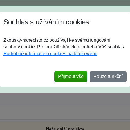
Spustili jsme přihlašování na školní rok 2026/2027!
Souhlas s užíváním cookies
Jak si vybrat
Časté dotazy
Zkousky-nanecisto.cz používají ke svému fungování
8. třída
9. třída
střední
maturanti
soutěže
prázdniny
soubory cookie. Pro použití stránek je potřeba Váš souhlas.
Podrobné informace o cookies na tomto webu
Přijmout vše
Pouze funkční
Naše další projekty