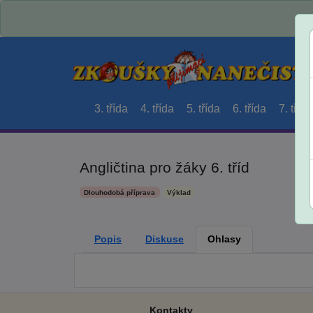
3. třída
4. třída
5. třída
6. třída
7. třída
Angličtina pro žáky 6. tříd
Dlouhodobá příprava
Výklad
Popis
Diskuse
Ohlasy
Kontakty