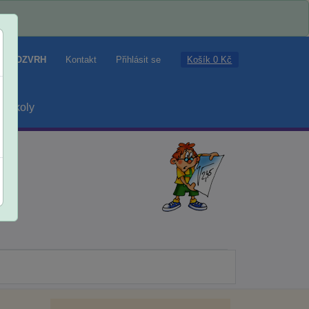
Košík 0 Kč
ROZVRH
Kontakt
Přihlásit se
školy