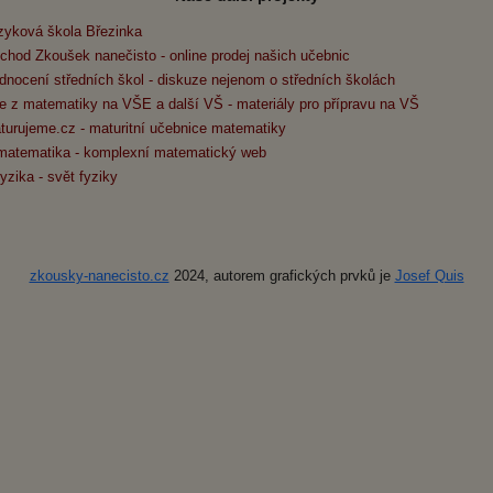
zyková škola Březinka
chod Zkoušek nanečisto - online prodej našich učebnic
dnocení středních škol - diskuze nejenom o středních školách
e z matematiky na VŠE a další VŠ - materiály pro přípravu na VŠ
turujeme.cz - maturitní učebnice matematiky
matematika - komplexní matematický web
yzika - svět fyziky
zkousky-nanecisto.cz
2024, autorem grafických prvků je
Josef Quis