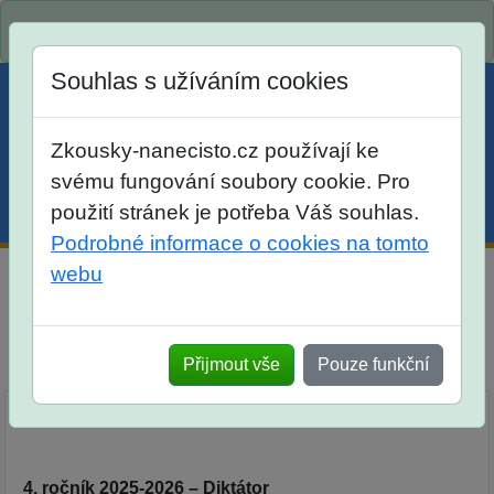
Spustili jsme přihlašování na školní rok 2026/2027!
Souhlas s užíváním cookies
Zkousky-nanecisto.cz používají ke
svému fungování soubory cookie. Pro
použití stránek je potřeba Váš souhlas.
Menu
Účet
Košík
Podrobné informace o cookies na tomto
webu
Diktátor pro žáky 5. tříd
Srovnáni
Přijmout vše
Pouze funkční
Popis
Objednávka
Síň slávy
SÍŇ SLÁVY ČEŠTINÁŘSKÉ SOUTĚŽE:
4. ročník 2025-2026 – Diktátor