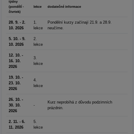
týdny
(pondělí -
lekce
dodatečné informace
čtvrtek)
28. 9. - 2.
1.
Pondělní kurzy začínají 21.9. a 28.9.
10. 2026
lekce
neučíme.
5. 10. - 9.
2.
10. 2026
lekce
12. 10. -
3.
16. 10.
lekce
2026
19. 10. -
4.
23. 10.
lekce
2026
26. 10. -
Kurz neprobíhá z důvodu podzimních
30. 10.
-
prázdnin.
2026
2. 11. - 6.
5.
11. 2026
lekce