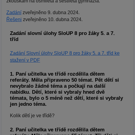
zkouškám na osmiletá a šestiletá gymnázia.
Zadání
zveřejněno 9. dubna 2024.
Řešeni
zveřejněno 10. dubna 2024.
Zadání slovní úlohy SloUP 8 pro žáky 5. a 7.
tříd
Zadání Slovní úlohy SloUP 8 pro žáky 5. a 7. tříd ke
stažení v PDF
1. Paní učitelka ve třídě rozdělila dětem
referáty. Měla připraveno 50 témat. Pět dětí si
nevybralo žádné téma a počkají na další
nabídku. Dětí, které si vybraly hned dvě
témata, bylo o 5 méně než dětí, které si vybraly
jen jedno téma.
Kolik dětí je ve třídě?
2. Paní učitelka ve třídě rozdělila dětem