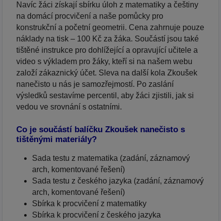
Navíc žáci získají sbírku úloh z matematiky a češtiny
na domácí procvičení a naše pomůcky pro
konstrukční a početní geometrii. Cena zahrnuje pouze
náklady na tisk – 100 Kč za žáka. Součástí jsou také
tištěné instrukce pro dohlížející a opravující učitele a
video s výkladem pro žáky, kteří si na našem webu
založí zákaznický účet. Sleva na další kola Zkoušek
nanečisto u nás je samozřejmostí. Po zaslání
výsledků sestavíme percentil, aby žáci zjistili, jak si
vedou ve srovnání s ostatními.
Co je součástí balíčku Zkoušek nanečisto s
tištěnými materiály?
Sada testu z matematika (zadání, záznamový
arch, komentované řešení)
Sada testu z českého jazyka (zadání, záznamový
arch, komentované řešení)
Sbírka k procvičení z matematiky
Sbírka k procvičení z českého jazyka