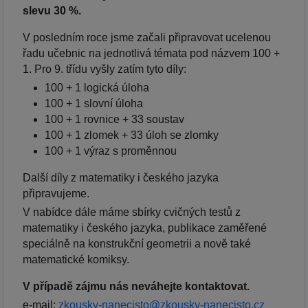
slevu 30 %.
V posledním roce jsme začali připravovat ucelenou
řadu učebnic na jednotlivá témata pod názvem 100 +
1. Pro 9. třídu vyšly zatím tyto díly:
100 + 1 logická úloha
100 + 1 slovní úloha
100 + 1 rovnice + 33 soustav
100 + 1 zlomek + 33 úloh se zlomky
100 + 1 výraz s proměnnou
Další díly z matematiky i českého jazyka
připravujeme.
V nabídce dále máme sbírky cvičných testů z
matematiky i českého jazyka, publikace zaměřené
speciálně na konstrukční geometrii a nově také
matematické komiksy.
V případě zájmu nás neváhejte kontaktovat.
e-mail:
zkousky-nanecisto@zkousky-nanecisto.cz