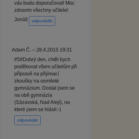
vás budu doporučovat! Moc
zdravim všechny učitele!
Jonáš
odpovědět
Adam Č. – 28.4.2015 19:31
#5#Dobrý den, chtěl bych
poděkovat všem učitelům při
přípravě na přijímací
zkoušky na osmileté
gymnázium. Dostal jsem se
na obě gymnázia
(Sázavská, Nad Alejí), na
které jsem se hlásil:-)
odpovědět