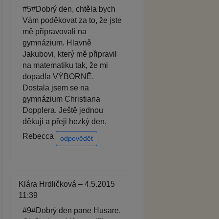
#5#Dobrý den, chtěla bych
Vám poděkovat za to, že jste
mě připravovali na
gymnázium. Hlavně
Jakubovi, který mě připravil
na matematiku tak, že mi
dopadla VÝBORNĚ.
Dostala jsem se na
gymnázium Christiana
Dopplera. Ještě jednou
děkuji a přeji hezký den.
Rebecca
odpovědět
Klára Hrdličková – 4.5.2015
11:39
#9#Dobrý den pane Husare.