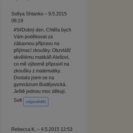
Sofiya Shtanko – 9.5.2015
08:19
#5#Dobrý den. Chtěla bych
Vám poděkovat za
zábavnou přípravu na
přijímací zkoušky. Obzvlášť
skvělému matikáři Alešovi,
co mě výborně připravil na
zkoušku z matematiky.
Dostala jsem se na
gymnázium Budějovická.
Ještě jednou moc děkuji.
Sofi
odpovědět
Rebecca K. – 4.5.2015 12:53