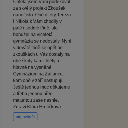
Chtěla jsem Vám poděkovat
za skvělý projekt Zkoušek
nanečisto. Obě dcery Tereza
i Nikola k Vám chodily v
páté i sedmé třídě, ale
bohužel na víceletá
gymnázia se nedostaly. Nyní
v deváté třídě se opět po
zkouškách u Vás dostaly na
obě školy kam chtěly a
hlavně na vysněné
Gymnázium na Zatlance,
kam obě v září nastupují.
Ještě jednou moc děkujeme
a třeba jednou před
maturitou zase nashle.
Zdraví Klára Hrdličková
odpovědět