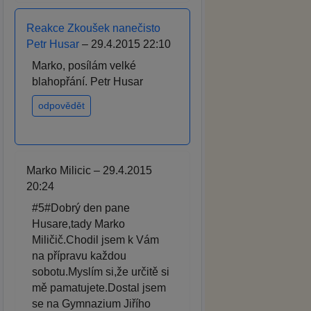
Reakce Zkoušek nanečisto
Petr Husar
– 29.4.2015 22:10
Marko, posílám velké
blahopřání. Petr Husar
odpovědět
Marko Milicic – 29.4.2015
20:24
#5#Dobrý den pane
Husare,tady Marko
Miličič.Chodil jsem k Vám
na přípravu každou
sobotu.Myslím si,že určitě si
mě pamatujete.Dostal jsem
se na Gymnazium Jiřího