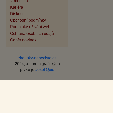
V médiích
Kariéra
Diskuse
Obchodní podmínky
Podmínky užívání webu
Ochrana osobních údajů
Odběr novinek
zkousky-nanecisto.cz
2024, autorem grafických
prvků je
Josef Quis