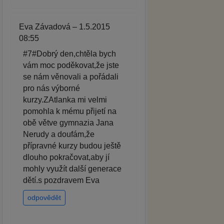
Eva Závadová – 1.5.2015
08:55
#7#Dobrý den,chtěla bych
vám moc poděkovat,že jste
se nám věnovali a pořádali
pro nás výborné
kurzy.ZAtlanka mi velmi
pomohla k mému přijetí na
obě větve gymnazia Jana
Nerudy a doufám,že
přípravné kurzy budou ještě
dlouho pokračovat,aby jí
mohly využít další generace
dětí.s pozdravem Eva
odpovědět