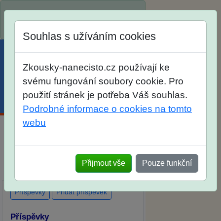
Spustili jsme přihlašování na školní
rok 2026/2027!
Souhlas s užíváním cookies
Zkousky-nanecisto.cz používají ke
svému fungování soubory cookie. Pro
použití stránek je potřeba Váš souhlas.
Menu
Účet
Košík
Podrobné informace o cookies na tomto
webu
Diskuse Jak jste dopadli u zkoušek
na SŠ? Vaše ohlasy po skutečných
Přijmout vše
Pouze funkční
přijímacích zkouškách
Příspěvky
Přidat příspěvek
Příspěvky