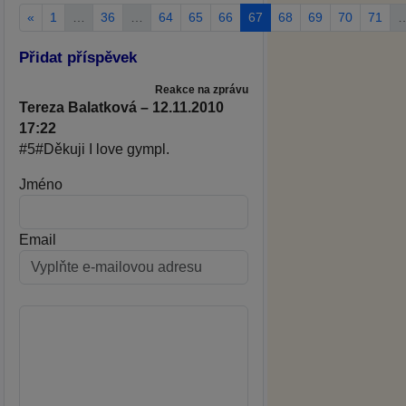
«
1
…
36
…
64
65
66
67
68
69
70
71
Přidat příspěvek
Reakce na zprávu
Tereza Balatková – 12.11.2010
17:22
#5#Děkuji I love gympl.
Jméno
Email