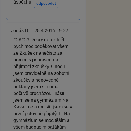
úspěchu.
odpovědět
Jonáš D. – 28.4.2015 19:32
#5##5# Dobrý den, chtěl
bych moc poděkovat všem
ze Zkušek nanečisto za
pomoc s přípravou na
přijímací zkoušky. Chodil
jsem pravidelně na sobotní
zkoušky a nepovedné
příklady jsem si doma
pečlivě procházel. Hlásil
jsem se na gymnázium Na
Kavalírce a umístil jsem se v
první polovině přijatých. Na
gymnázium se moc těším a
všem budoucím páťákům