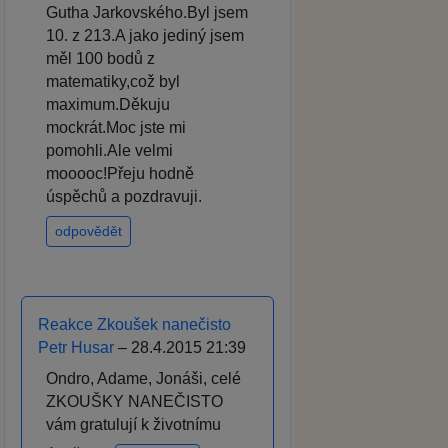
Gutha Jarkovského.Byl jsem
10. z 213.A jako jediný jsem
měl 100 bodů z
matematiky,což byl
maximum.Děkuju
mockrát.Moc jste mi
pomohli.Ale velmi
mooooc!Přeju hodně
úspěchů a pozdravuji.
odpovědět
Reakce Zkoušek nanečisto
Petr Husar
– 28.4.2015 21:39
Ondro, Adame, Jonáši, celé
ZKOUŠKY NANEČISTO
vám gratulují k životnímu