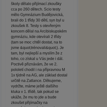
školy dělalo přijímací zkoušky
cca po 260 dětech. Scio testy
mělo Gymnázium Budějovická,
brali do 1 třídy 30 dětí, syn byl u
zkoušek 8. Testy s otevřeným
koncem dělal na Arcibiskupském
gymnáziu, kde otevírali 2 třídy
(tam se moc chtěl dostat, na to
jsme &quot;trénovali&quot;). Je
tam, byl nejlepší a myslím že z
toho, co získal u Vás jede i dál.
Poctivě přiznávám, že ve 2.
pololetí chodil i na přípravnou M
1x týdně na AG, ale základ dostal
určitě na Zatlance. Děkujeme,
vydržte, máme ještě dalšího
kluka v 1. třídě, tak pokud se
ukáže, že mu to jde a bude
zkoušet přijímačky na