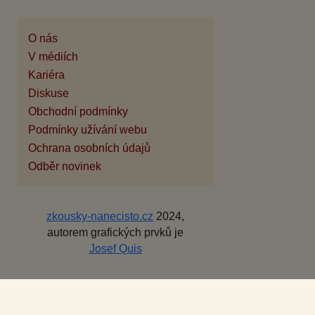
O nás
V médiích
Kariéra
Diskuse
Obchodní podmínky
Podmínky užívání webu
Ochrana osobních údajů
Odběr novinek
zkousky-nanecisto.cz
2024,
autorem grafických prvků je
Josef Quis