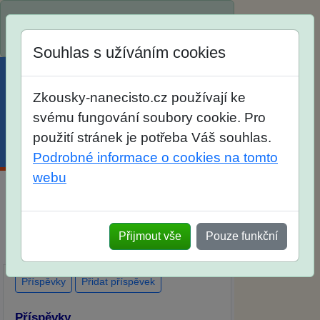
Spustili jsme přihlašování na školní rok
2026/2027!
Souhlas s užíváním cookies
Zkousky-nanecisto.cz používají ke
svému fungování soubory cookie. Pro
použití stránek je potřeba Váš souhlas.
Menu
Účet
Košík
Podrobné informace o cookies na tomto
webu
Diskuse Jak jste dopadli u zkoušek na
SŠ? Vaše ohlasy po skutečných
Přijmout vše
Pouze funkční
přijímacích zkouškách
Příspěvky
Přidat příspěvek
Příspěvky