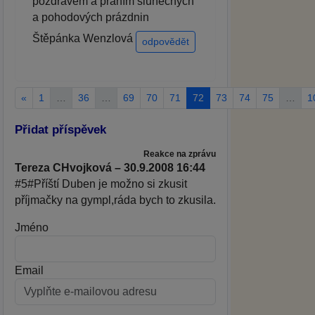
pozdravem a přáním slunečných
a pohodových prázdnin
Štěpánka Wenzlová
odpovědět
«
1
…
36
…
69
70
71
72
73
74
75
…
1
Přidat příspěvek
Reakce na zprávu
Tereza CHvojková – 30.9.2008 16:44
#5#Příští Duben je možno si zkusit
příjmačky na gympl,ráda bych to zkusila.
Jméno
Email