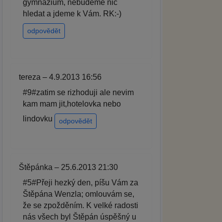
gymnázium, nebudeme nic
hledat a jdeme k Vám. RK:-)
odpovědět
tereza – 4.9.2013 16:56
#9#zatim se rizhoduji ale nevim
kam mam jit,hotelovka nebo
lindovku
odpovědět
Štěpánka – 25.6.2013 21:30
#5#Přeji hezký den, píšu Vám za
Štěpána Wenzla; omlouvám se,
že se zpožděním. K velké radosti
nás všech byl Štěpán úspěšný u