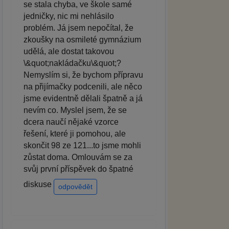
se stala chyba, ve škole samé
jedničky, nic mi nehlásilo
problém. Já jsem nepočítal, že
zkoušky na osmileté gymnázium
udělá, ale dostat takovou
\&quot;nakládačku\&quot;?
Nemyslím si, že bychom přípravu
na přijímačky podcenili, ale něco
jsme evidentně dělali špatně a já
nevím co. Myslel jsem, že se
dcera naučí nějaké vzorce
řešení, které ji pomohou, ale
skončit 98 ze 121...to jsme mohli
zůstat doma. Omlouvám se za
svůj první příspěvek do špatné
diskuse
odpovědět