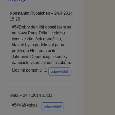
Konstantin Rybalchen – 24.4.2014
15:25
#5#Dobrý den lidi dostal jsem se
na Nový Porg. Děkuji celému
týmu ze zkoušek nanečisto,
hlavně bych poděkoval panu
profesoru Husaru a učiteli
Jakubovi. Doporučuju zkoušky
nanečisto všem mladším žákům.
Moc mi pomohly. :D
odpovědět
iveta – 24.4.2014 13:31
#5#Váš vzkaz...
odpovědět