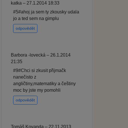
katka – 27.1.2014 18:33
#5#ahoj ja sem ty zkousky udala
jo a ted sem na gimplu
odpovědět
Barbora -lovecká – 26.1.2014
21:35
#9#Chci si zkusit přijmačk
nanečisto z
angličtiny,matematiky a češtiny
moc by jste my pomohli
odpovědět
Tomáš Kovanda – 22.11.2013