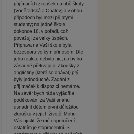
přijímacích zkoušek na obě školy
(Voděradská a Opatov) a v obou
případech byl mezi přijatými
studenty; na jedné škole
dokonce 18. v pořadí, což
považuji za velký úspěch.
Příprava na Vaší škole byla
bezesporu velkým přínosem. Dle
jeho reakce nebylo nic, co by ho
zásadně překvapilo. Zkoušky z
angličtiny (které se obával) prý
byly jednoduché. Zadání z
přijímaček k dispozici nemáme.
Na závěr bych ráda vyjádřila
poděkování za Vaši snahu
usnadnit dětem první důležitou
zkoušku v jejich životě. Mohu
Vás ujistit, že mé doporučení
ostatním je stoprocentní. S