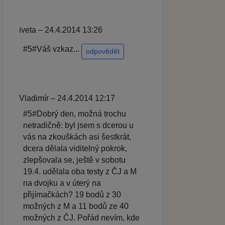
iveta – 24.4.2014 13:26
#5#Váš vzkaz...
odpovědět
Vladimír – 24.4.2014 12:17
#5#Dobrý den, možná trochu
netradičně: byl jsem s dcerou u
vás na zkouškách asi šestkrát,
dcera dělala viditelný pokrok,
zlepšovala se, ještě v sobotu
19.4. udělala oba testy z ČJ a M
na dvojku a v úterý na
přijímačkách? 19 bodů z 30
možných z M a 11 bodů ze 40
možných z ČJ. Pořád nevím, kde