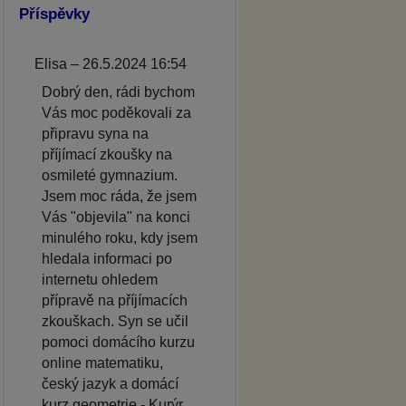
Příspěvky
Elisa – 26.5.2024 16:54
Dobrý den, rádi bychom
Vás moc poděkovali za
připravu syna na
příjímací zkoušky na
osmileté gymnazium.
Jsem moc ráda, že jsem
Vás "objevila" na konci
minulého roku, kdy jsem
hledala informaci po
internetu ohledem
přípravě na příjímacích
zkouškach. Syn se učil
pomoci domácího kurzu
online matematiku,
český jazyk a domácí
kurz geometrie - Kurýr.