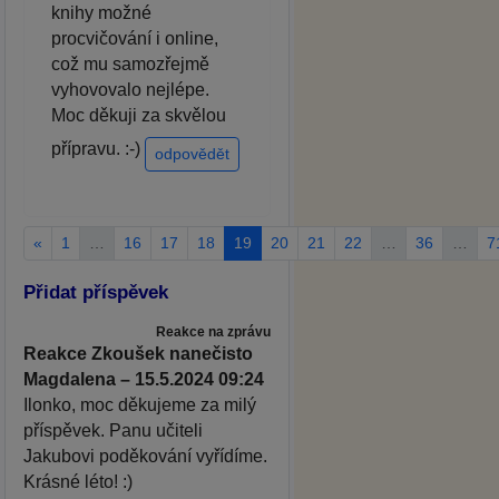
knihy možné
procvičování i online,
což mu samozřejmě
vyhovovalo nejlépe.
Moc děkuji za skvělou
přípravu. :-)
odpovědět
«
1
…
16
17
18
19
20
21
22
…
36
…
7
Přidat příspěvek
Reakce na zprávu
Reakce Zkoušek nanečisto
Magdalena – 15.5.2024 09:24
Ilonko, moc děkujeme za milý
příspěvek. Panu učiteli
Jakubovi poděkování vyřídíme.
Krásné léto! :)