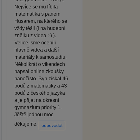
Nejvíce se mu líbila
matematika s panem
Husarem, na kterého se
vždy těšil (i na hudební
znělku z videa :-) ).
Velice jsme ocenili
hlavně videa a další
materiály k samostudiu.
Několikrát o víkendech
napsal online zkoušky
nanečisto. Syn získal 46
bodů z matematiky a 43
bodů z českého jazyka
a je přijat na okresní
gymnazium priority 1.
Jěště jednou moc
děkujeme.
odpovědět