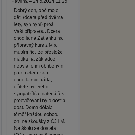
Pavlína – 24.5.2024 11:25
Dobrý den, obě moje
děti (dcera před dvěma
lety, syn nyní) prošli
Vaší přípravou. Dcera
chodila na Zatlanku na
přípravný kurs z M a
musím říct, že přestože
matika na základce
nebyla jejím oblíbeným
předmětem, sem
chodila moc ráda,
učitelé byli velmi
sympatičtí a materiálů k
procvičování bylo dost a
dost. Doma dělala
téměř každou sobotu
online zkoušky z ČJ i M.
Na školu se dostala