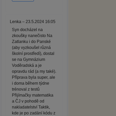
Lenka – 23.5.2024 16:05
Syn docházel na
zkoušky nanečisto Na
Zatlanku i do Panské
(aby vyzkoušel různá
školní prostředí), dostal
se na Gymnázium
Voděradská a je
opravdu rád (a my také).
Příprava byla super, ale
i doma během týdne
trénoval z testů
Přijímačky matematika
a ČJ v pohodě od
nakladatelství Taktik,
kde je po zadání kódu z