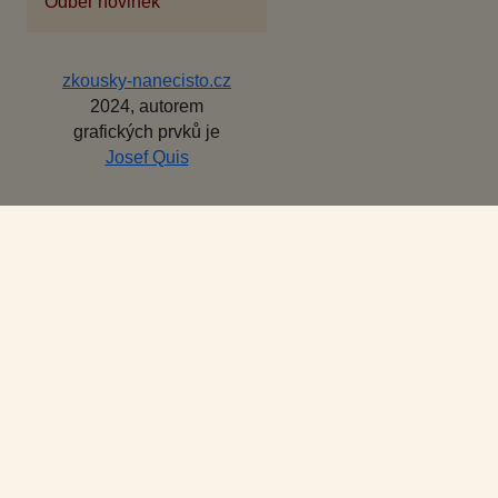
Odběr novinek
zkousky-nanecisto.cz
2024, autorem
grafických prvků je
Josef Quis