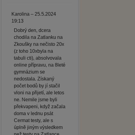
Karolina – 25.5.2024
19:13
Dobrý den, dcera
chodila na Zatlanku na
Zkoušky na nečisto 20x
(z toho 10xbyla na
tabuli cti), absolvovala
online přípravu, na 8leté
gymnázium se
nedostala. Získaný
počet bodů by jí stačil
vloni na přijetí, ale letos
ne. Nemile jsme byli
překvapeni, když začala
doma v lednu psát
Cermat testy, ale s
úplně jiným výsledkem
než testy na Zatlance