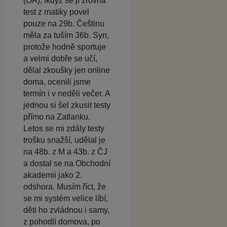
(OA), ikdyž se jí zrovna
test z matiky povel
pouze na 29b. Češtinu
měla za tuším 36b. Syn,
protože hodně sportuje
a velmi dobře se učí,
dělal zkoušky jen online
doma, ocenili jsme
termín i v neděli večer. A
jednou si šel zkusit testy
přímo na Zatlanku.
Letos se mi zdály testy
trošku snažší, udělal je
na 48b. z M a 43b. z ČJ
a dostal se na Obchodní
akademii jako 2.
odshora. Musím říct, že
se mi systém velice líbí,
děti ho zvládnou i samy,
z pohodlí domova, po