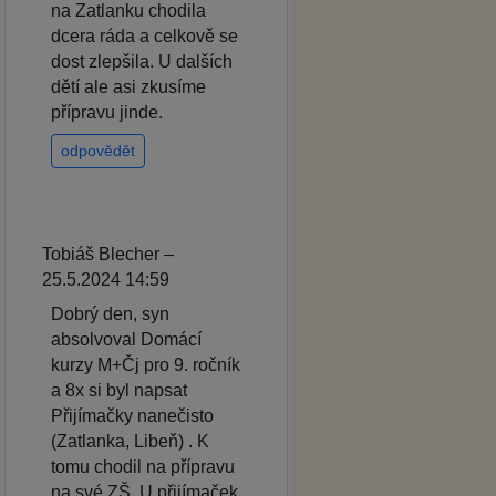
na Zatlanku chodila
dcera ráda a celkově se
dost zlepšila. U dalších
dětí ale asi zkusíme
přípravu jinde.
odpovědět
Tobiáš Blecher –
25.5.2024 14:59
Dobrý den, syn
absolvoval Domácí
kurzy M+Čj pro 9. ročník
a 8x si byl napsat
Přijímačky nanečisto
(Zatlanka, Libeň) . K
tomu chodil na přípravu
na své ZŠ. U přijímaček