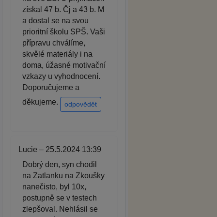
získal 47 b. Čj a 43 b. M
a dostal se na svou
prioritní školu SPŠ. Vaši
přípravu chválíme,
skvělé materiály i na
doma, úžasné motivační
vzkazy u vyhodnocení.
Doporučujeme a
děkujeme.
odpovědět
Lucie – 25.5.2024 13:39
Dobrý den, syn chodil
na Zatlanku na Zkoušky
nanečisto, byl 10x,
postupně se v testech
zlepšoval. Nehlásil se