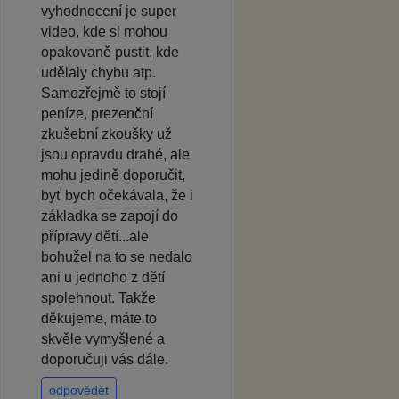
vyhodnocení je super
video, kde si mohou
opakovaně pustit, kde
udělaly chybu atp.
Samozřejmě to stojí
peníze, prezenční
zkušební zkoušky už
jsou opravdu drahé, ale
mohu jedině doporučit,
byť bych očekávala, že i
základka se zapojí do
přípravy dětí...ale
bohužel na to se nedalo
ani u jednoho z dětí
spolehnout. Takže
děkujeme, máte to
skvěle vymyšlené a
doporučuji vás dále.
odpovědět