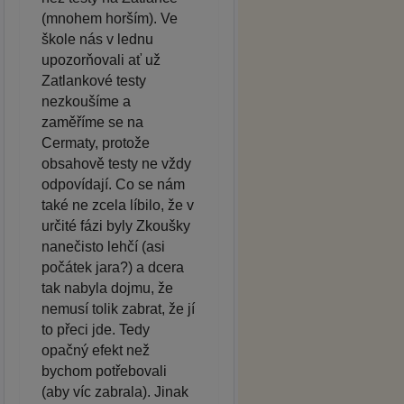
(mnohem horším). Ve
škole nás v lednu
upozorňovali ať už
Zatlankové testy
nezkoušíme a
zaměříme se na
Cermaty, protože
obsahově testy ne vždy
odpovídají. Co se nám
také ne zcela líbilo, že v
určité fázi byly Zkoušky
nanečisto lehčí (asi
počátek jara?) a dcera
tak nabyla dojmu, že
nemusí tolik zabrat, že jí
to přeci jde. Tedy
opačný efekt než
bychom potřebovali
(aby víc zabrala). Jinak