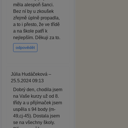
měla alespoň šanci.
Bez ní by u zkoušek
zřejmě úplně propadla,
a to i přesto, že ve třídě
a na škole patří k
nejlepším. Děkuji za to.
odpovědět
Júlia Hudáčeková –
25.5.2024 09:13
Dobrý den, chodila jsem
na Vaše kurzy už od 8.
třídy a u přijímaček jsem
uspěla s 94 body (m-
49,cj-45). Dostala jsem
se na všechny školy.