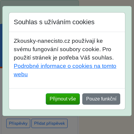
Spustili jsme přihlašování na
školní rok 2026/2027!
Souhlas s užíváním cookies
Zkousky-nanecisto.cz používají ke
svému fungování soubory cookie. Pro
použití stránek je potřeba Váš souhlas.
Menu
Účet
Košík
Podrobné informace o cookies na tomto
webu
Diskuse Jak jste dopadli u
zkoušek na SŠ? Vaše ohlasy
Přijmout vše
Pouze funkční
po skutečných přijímacích
zkouškách
Příspěvky
Přidat příspěvek