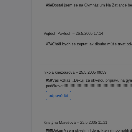
#9#Dostal jsem se na Gymnázium Na Zatlance bez p
Vojtěch Pavluch – 26.5.2005 17:14
#7#Chtěl bych se zeptat jak dlouho může trvat od
nikola kněžourová – 25.5.2005 09:59
#5#Váš vzkaz...Děkuji za skvělou přípravu na 
poděkovat!!!!!!!!!!!!!!!!!!!!!!!!!!!!!!!!!!!!!!!!!!!!!!!!!!!!!!!!!!!!!!!
odpovědět
Kristýna Marešová – 23.5.2005 11:31
#9#Děkuji Všem skvělím lidem, kteří mi pomohli 