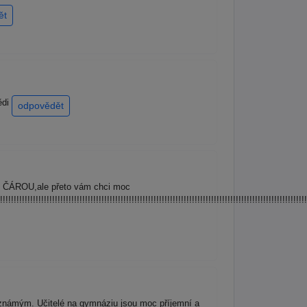
ět
ědi
odpovědět
D ČÁROU,ale přeto vám chci moc
!!!!!!!!!!!!!!!!!!!!!!!!!!!!!!!!!!!!!!!!!!!!!!!!!!!!!!!!!!!!!!!!!!!!!!!!!!!!!!!!!!!!!!!!!!!!!!!!!!!!!!!!!!!!!!!
známým. Učitelé na gymnáziu jsou moc příjemní a