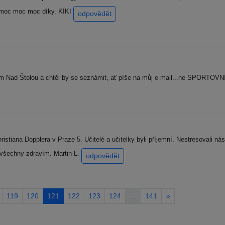
 moc moc moc díky. KIKI
odpovědět
m Nad Štolou a chtěl by se seznámit, ať píše na můj e-mail...ne SPORTOVN
tiana Dopplera v Praze 5. Učitelé a učitelky byli příjemní. Nestresovali ná
 všechny zdravím. Martin L.
odpovědět
119
120
121
122
123
124
…
141
»