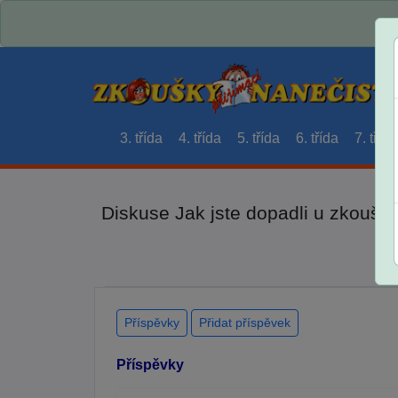
3. třída
4. třída
5. třída
6. třída
7. třída
Diskuse Jak jste dopadli u zkouše
Příspěvky
Přidat příspěvek
Příspěvky