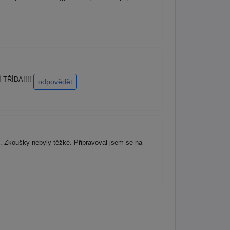
Í TŘÍDA!!!!
odpovědět
s. Zkoušky nebyly těžké. Připravoval jsem se na