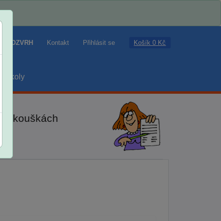
Košík 0 Kč
ROZVRH
Kontakt
Přihlásit se
školy
ch zkouškách