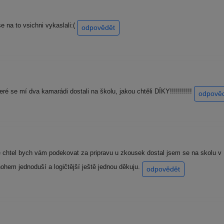
e na to vsichni vykaslali:(
odpovědět
eré se mí dva kamarádi dostali na školu, jakou chtěli DÍKY!!!!!!!!!!!
odpově
 chtel bych vám podekovat za pripravu u zkousek dostal jsem se na skolu v R
ohem jednoduší a logičtější ještě jednou děkuju.
odpovědět