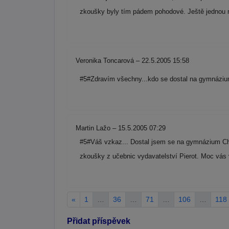
zkoušky byly tím pádem pohodové. Ještě jednou
Veronika Toncarová – 22.5.2005 15:58
#5#Zdravím všechny...kdo se dostal na gymnáziu
Martin Lažo – 15.5.2005 07:29
#5#Váš vzkaz... Dostal jsem se na gymnázium Chris
zkoušky z učebnic vydavatelství Pierot. Moc vás
«
1
…
36
…
71
…
106
…
118
Přidat příspěvek