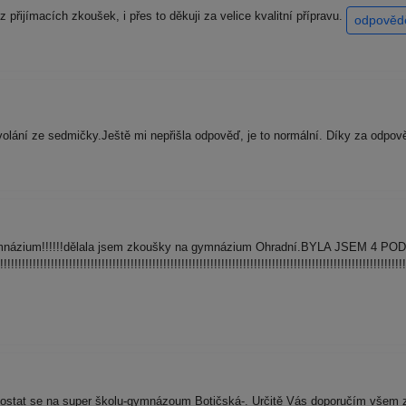
řijímacích zkoušek, i přes to děkuji za velice kvalitní přípravu.
odpověd
volání ze sedmičky.Ještě mi nepřišla odpověď, je to normální. Díky za odpov
gymnázium!!!!!!dělala jsem zkoušky na gymnázium Ohradní.BYLA JSEM 4 PO
!!!!!!!!!!!!!!!!!!!!!!!!!!!!!!!!!!!!!!!!!!!!!!!!!!!!!!!!!!!!!!!!!!!!!!!!!!!!!!!!!!!!!!!!!!!!!!!!!!!!!!!!!!!!!!!!
dostat se na super školu-gymnázoum Botičská-. Určitě Vás doporučím všem 