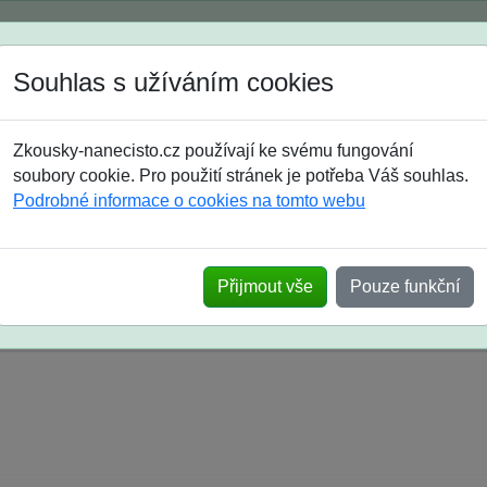
Spustili jsme přihlašování na školní rok 2026/2027!
Souhlas s užíváním cookies
Jak si vybrat
Časté dotazy
Zkousky-nanecisto.cz používají ke svému fungování
8. třída
9. třída
střední
maturanti
soutěže
prázdniny
soubory cookie. Pro použití stránek je potřeba Váš souhlas.
Podrobné informace o cookies na tomto webu
k na SŠ? Vaše ohlasy po skutečných přijímací
Přijmout vše
Pouze funkční