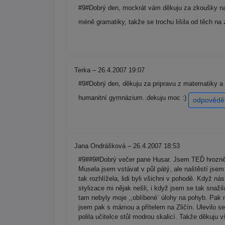
#9#Dobrý den, mockrát vám děkuju za zkoušky nan
méně gramatiky, takže se trochu lišila od těch n
Terka – 26.4.2007 19:07
#9#Dobrý den, děkuju za pripravu z matematiky a Z
humanitní gymnázium..dekuju moc :)
odpovědě
Jana Ondrášková – 26.4.2007 18:53
#9##9#Dobrý večer pane Husar. Jsem TEĎ hrozně 
Musela jsem vstávat v půl pátý, ale naštěstí jse
tak rozhlížela, lidi byli všichni v pohodě. Když ná
stylizace mi nějak nešli, i když jsem se tak snaži
tam nebyly moje ,,oblíbené¨ úlohy na pohyb. Pak n
jsem pak s mámou a přítelem na Zličín. Ulevilo se 
polila učitelce stůl modrou skalicí. Takže děkuju