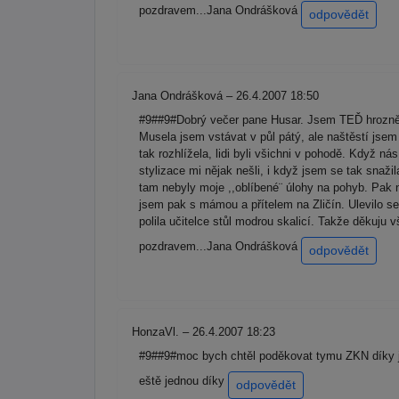
pozdravem...Jana Ondrášková
odpovědět
Jana Ondrášková – 26.4.2007 18:50
#9##9#Dobrý večer pane Husar. Jsem TEĎ hrozně 
Musela jsem vstávat v půl pátý, ale naštěstí jse
tak rozhlížela, lidi byli všichni v pohodě. Když ná
stylizace mi nějak nešli, i když jsem se tak snaži
tam nebyly moje ,,oblíbené¨ úlohy na pohyb. Pak n
jsem pak s mámou a přítelem na Zličín. Ulevilo se 
polila učitelce stůl modrou skalicí. Takže děkuju
pozdravem...Jana Ondrášková
odpovědět
HonzaVl. – 26.4.2007 18:23
#9##9#moc bych chtěl poděkovat tymu ZKN díky je
eště jednou díky
odpovědět