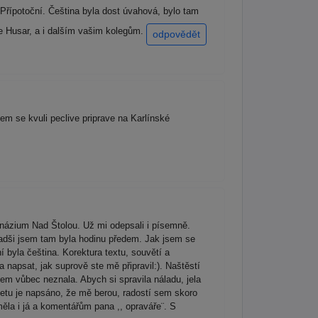
řípotoční. Čeština byla dost úvahová, bylo tam
e Husar, a i dalším vašim kolegům.
odpovědět
em se kvuli peclive priprave na Karlínské
názium Nad Štolou. Už mi odepsali i písemně.
radši jsem tam byla hodinu předem. Jak jsem se
í byla čeština. Korektura textu, souvětí a
 napsat, jak suprově ste mě připravil:). Naštěstí
sem vůbec neznala. Abych si spravila náladu, jela
rnetu je napsáno, že mě berou, radostí sem skoro
ěla i já a komentářům pana ,, opraváře¨. S