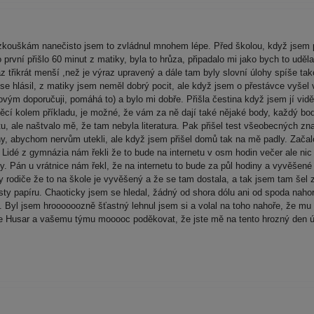
m zkouškám nanečisto jsem to zvládnul mnohem lépe. Před školou, když jse
o první přišlo 60 minut z matiky, byla to hrůza, připadalo mi jako bych to uděla
ýraz třikrát menší ,než je výraz upravený a dále tam byly slovní úlohy spí
 se hlásil, z matiky jsem neměl dobrý pocit, ale když jsem o přestávce vyš
ovým doporučuji, pomáhá to) a bylo mi dobře. Přišla čestina když jsem jí vi
věcí kolem příkladu, je možné, že vám za ně dají také nějaké body, každý bod
, ale naštvalo mě, že tam nebyla literatura. Pak přišel test všeobecných znal
ahy, abychom nervům utekli, ale když jsem přišel domů tak na mě padly. Zača
. Lidé z gymnázia nám řekli že to bude na internetu v osm hodin večer ale n
. Pán u vrátnice nám řekl, že na internetu to bude za půl hodiny a vyvěšené 
ky rodiče že to na škole je vyvěšený a že se tam dostala, a tak jsem tam še
listy papíru. Chaoticky jsem se hledal, žádný od shora dólu ani od spoda naho
. Byl jsem hroooooozně šťastný lehnul jsem si a volal na toho nahoře, že mu
e Husar a vašemu týmu mooooc poděkovat, že jste mě na tento hrozný den úža