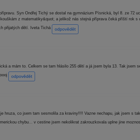
přípravu. Syn Ondřej Tichý se dostal na gymnázium Písnická, byl 8. ze 72 
kouškám z matematiky&quot; a jelikož nás stejná příprava čeká příští rok s
 přijatých dětí. Iveta Tichá
odpovědět
ká a mám to. Celkem se tam hlásilo 255 dětí a já jsem byla 13. Tak jsem se
ooooj
odpovědět
o je hruza, co jsem tam sesmolila za kraviny!!!! Vazne nechapu, jak jsem s 
merickou chybu... v cestine jsem nekolikrat zakrouzkovala uplne jine moznos