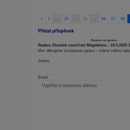
«
1
…
36
…
71
…
96
97
98
Přidat příspěvek
Reakce na zprávu
Reakce Zkoušek nanečisto Magdalena – 19.5.2025 1
Moc děkujeme za krásnou zprávu – máme velkou rados
Jméno
Email