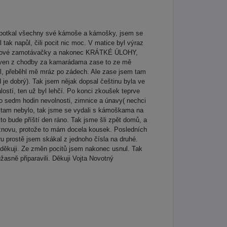
m potkal všechny své kámoše a kámošky, jsem se
l tak napůl, čili pocit nic moc. V matice byl výraz
še takové zamotávačky a nakonec KRÁTKÉ ÚLOHY,
el ven z chodby za kamarádama zase to ze mě
děl, přeběhl mě mráz po zádech. Ale zase jsem tam
 je dobrý). Tak jsem nějak dopsal češtinu byla ve
ostí, ten už byl lehčí. Po konci zkoušek teprve
lo sedm hodin nevolnosti, zimnice a únavy( nechci
ic tam nebylo, tak jsme se vydali s kámoškama na
to bude příští den ráno. Tak jsme šli zpět domů, a
l znovu, protože to mám docela kousek. Posledních
ru prostě jsem skákal z jednoho čísla na druhé.
 děkuji. Ze změn pocitů jsem nakonec usnul. Tak
sně připaravili. Děkuji Vojta Novotný