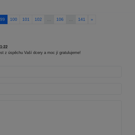
99
100
101
102
…
106
…
141
»
1:22
t z úspěchu Vaší dcery a moc jí gratulujeme!