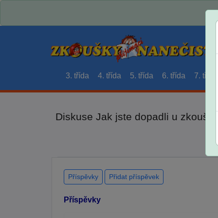
3. třída
4. třída
5. třída
6. třída
7. třída
Diskuse Jak jste dopadli u zkouše
Příspěvky
Přidat příspěvek
Příspěvky