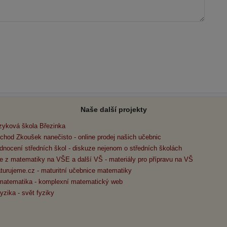
Naše další projekty
zyková škola Březinka
chod Zkoušek nanečisto - online prodej našich učebnic
dnocení středních škol - diskuze nejenom o středních školách
e z matematiky na VŠE a další VŠ - materiály pro přípravu na VŠ
turujeme.cz - maturitní učebnice matematiky
matematika - komplexní matematický web
yzika - svět fyziky