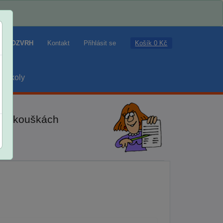
Košík 0 Kč
ROZVRH
Kontakt
Přihlásit se
školy
ch zkouškách