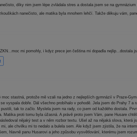
ečisto, díky nim jsem lépe zvládala stres a dostala jsem se na gymnázium P
a zkouškách nanečisto, ale matika byla mnohem lehčí. Takže děkuju vám, pan
KN...moc mi pomohly, i kdyz prece jen čeština mi dopadla nejlip...dostala js
t
moc stastná, protože mě vzali na jedno z nejlepších gymnázií v Praze-Gym
m se vyspala dobře. Dál všechno probíhalo v pohodě. Jela jsem do Prahy 7 a 
s pustili, tak to začlo. Myslela jsem na rady, co jsem od každého dostala. Prvn
la. Matika proti tomu byla úžasná. A právě proto jsem Vám, pane Husare chtěla
ásledoval nějaký test a v něm rozbor textu. Ušel až na nějaká slova, která j
mi, ale chvilku mi to nedalo a bulela sem. Ale když jsem zjistila, že na inte
 všem, hlavně panu Husarovi a jeho způsobu vysvětlování, kterému jsem rozum