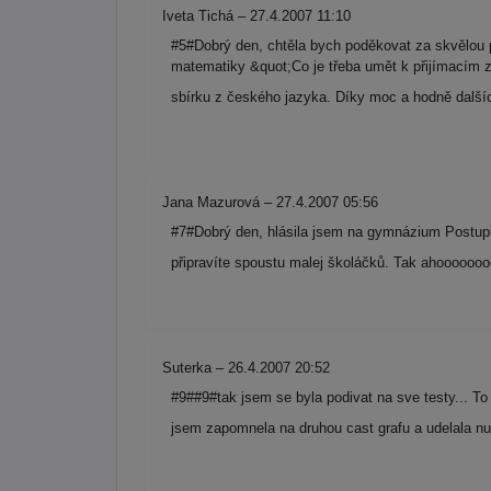
Iveta Tichá – 27.4.2007 11:10
#5#Dobrý den, chtěla bych poděkovat za skvělou 
matematiky &quot;Co je třeba umět k přijímacím z
sbírku z českého jazyka. Díky moc a hodně dalších
Jana Mazurová – 27.4.2007 05:56
#7#Dobrý den, hlásila jsem na gymnázium Postupic
připravíte spoustu malej školáčků. Tak ahoooooo
Suterka – 26.4.2007 20:52
#9##9#tak jsem se byla podivat na sve testy... T
jsem zapomnela na druhou cast grafu a udelala nu