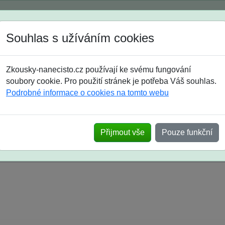
Spustili jsme přihlašování na školní rok 2026/2027!
Souhlas s užíváním cookies
Jak si vybrat
Časté dotazy
Zkousky-nanecisto.cz používají ke svému fungování
8. třída
9. třída
střední
maturanti
soutěže
prázdniny
soubory cookie. Pro použití stránek je potřeba Váš souhlas.
Podrobné informace o cookies na tomto webu
k na SŠ? Vaše ohlasy po skutečných přijímací
Přijmout vše
Pouze funkční