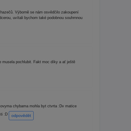
uchazečů. Výborně se nám osvědčilo zakoupení
 dcerou, uvítali bychom také podobnou souhrnnou
 musela pochlubit. Fakt moc díky a ať ještě
takovyma chybama mohla byt ctvrta :Dv matice
ti :D
odpovědět