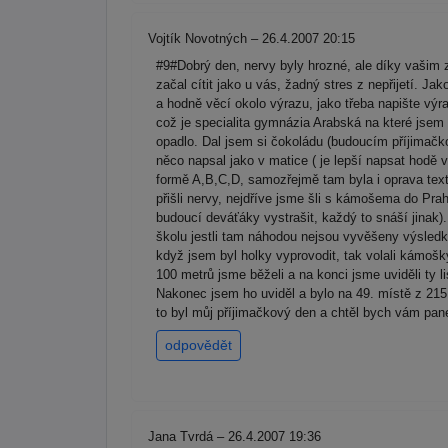
Vojtík Novotných – 26.4.2007 20:15
#9#Dobrý den, nervy byly hrozné, ale díky vaši
začal cítit jako u vás, žadný stres z nepřijetí. Jak
a hodně věcí okolo výrazu, jako třeba napište v
což je specialita gymnázia Arabská na které jsem
opadlo. Dal jsem si čokoládu (budoucím příjimačk
něco napsal jako v matice ( je lepší napsat hodě 
formě A,B,C,D, samozřejmě tam byla i oprava textu
přišli nervy, nejdříve jsme šli s kámošema do Pr
budoucí deváťáky vystrašit, každý to snáší jinak)
školu jestli tam náhodou nejsou vyvěšeny výsledky
když jsem byl holky vyprovodit, tak volali kámoš
100 metrů jsme běželi a na konci jsme uviděli ty 
Nakonec jsem ho uviděl a bylo na 49. místě z 215
to byl můj příjimačkový den a chtěl bych vám pan
odpovědět
Jana Tvrdá – 26.4.2007 19:36