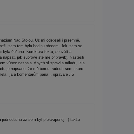
názium Nad Štolou. Už mi odepsali i písemně.
radši jsem tam byla hodinu předem. Jak jsem se
í byla čeština. Korektura textu, souvětí a
 napsat, jak suprově ste mě připravil:). Naštěstí
sem vůbec neznala. Abych si spravila náladu, jela
rnetu je napsáno, že mě berou, radostí sem skoro
ěla i já a komentářům pana ,, opraváře¨. S
 jednoduchá až sem byl překvapenej :-) takže