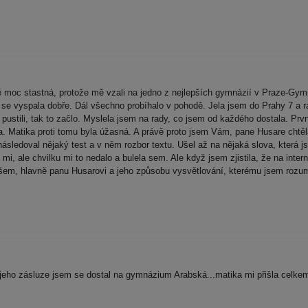
moc stastná, protože mě vzali na jedno z nejlepších gymnázií v Praze-Gym
m se vyspala dobře. Dál všechno probíhalo v pohodě. Jela jsem do Prahy 7 a 
s pustili, tak to začlo. Myslela jsem na rady, co jsem od každého dostala. Prvn
la. Matika proti tomu byla úžasná. A právě proto jsem Vám, pane Husare chtěla
ásledoval nějaký test a v něm rozbor textu. Ušel až na nějaká slova, která j
mi, ale chvilku mi to nedalo a bulela sem. Ale když jsem zjistila, že na inte
 všem, hlavně panu Husarovi a jeho způsobu vysvětlování, kterému jsem rozum
ho zásluze jsem se dostal na gymnázium Arabská...matika mi přišla celkem