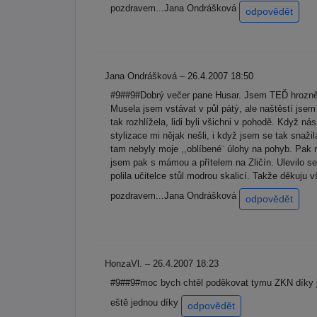
pozdravem...Jana Ondrášková
odpovědět
Jana Ondrášková – 26.4.2007 18:50
#9##9#Dobrý večer pane Husar. Jsem TEĎ hrozně 
Musela jsem vstávat v půl pátý, ale naštěstí jse
tak rozhlížela, lidi byli všichni v pohodě. Když ná
stylizace mi nějak nešli, i když jsem se tak snaži
tam nebyly moje ,,oblíbené¨ úlohy na pohyb. Pak n
jsem pak s mámou a přítelem na Zličín. Ulevilo se 
polila učitelce stůl modrou skalicí. Takže děkuju
pozdravem...Jana Ondrášková
odpovědět
HonzaVl. – 26.4.2007 18:23
#9##9#moc bych chtěl poděkovat tymu ZKN díky je
eště jednou díky
odpovědět