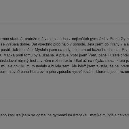
moc stastná, protože mě vzali na jedno z nejlepších gymnázií v Praze-Gym
m se vyspala dobře. Dál všechno probíhalo v pohodě. Jela jsem do Prahy 7 a 
s pustili, tak to začlo. Myslela jsem na rady, co jsem od každého dostala. Prvn
la. Matika proti tomu byla úžasná. A právě proto jsem Vám, pane Husare chtěla
ásledoval nějaký test a v něm rozbor textu. Ušel až na nějaká slova, která j
mi, ale chvilku mi to nedalo a bulela sem. Ale když jsem zjistila, že na inte
 všem, hlavně panu Husarovi a jeho způsobu vysvětlování, kterému jsem rozum
ho zásluze jsem se dostal na gymnázium Arabská...matika mi přišla celkem