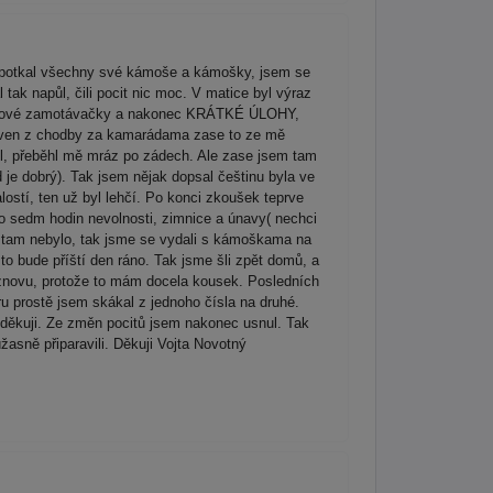
m potkal všechny své kámoše a kámošky, jsem se
l tak napůl, čili pocit nic moc. V matice byl výraz
še takové zamotávačky a nakonec KRÁTKÉ ÚLOHY,
el ven z chodby za kamarádama zase to ze mě
děl, přeběhl mě mráz po zádech. Ale zase jsem tam
 je dobrý). Tak jsem nějak dopsal češtinu byla ve
ostí, ten už byl lehčí. Po konci zkoušek teprve
lo sedm hodin nevolnosti, zimnice a únavy( nechci
ic tam nebylo, tak jsme se vydali s kámoškama na
to bude příští den ráno. Tak jsme šli zpět domů, a
l znovu, protože to mám docela kousek. Posledních
ru prostě jsem skákal z jednoho čísla na druhé.
 děkuji. Ze změn pocitů jsem nakonec usnul. Tak
sně připaravili. Děkuji Vojta Novotný