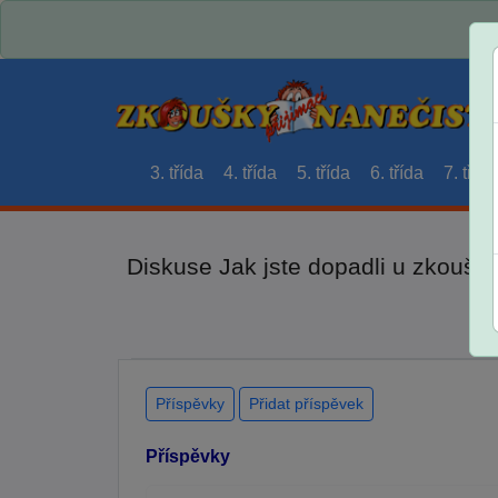
3. třída
4. třída
5. třída
6. třída
7. třída
Diskuse Jak jste dopadli u zkouše
Příspěvky
Přidat příspěvek
Příspěvky