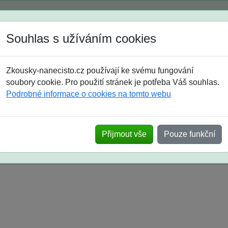
Spustili jsme přihlašování na školní rok 2026/2027!
Souhlas s užíváním cookies
Jak si vybrat
Časté dotazy
Zkousky-nanecisto.cz používají ke svému fungování
8. třída
9. třída
střední
maturanti
soutěže
prázdniny
soubory cookie. Pro použití stránek je potřeba Váš souhlas.
Podrobné informace o cookies na tomto webu
k na SŠ? Vaše ohlasy po skutečných přijímací
Přijmout vše
Pouze funkční