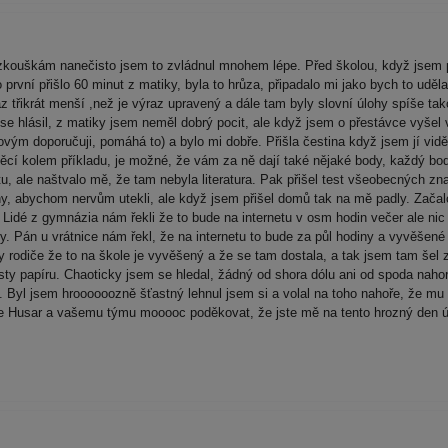
m zkouškám nanečisto jsem to zvládnul mnohem lépe. Před školou, když jse
o první přišlo 60 minut z matiky, byla to hrůza, připadalo mi jako bych to uděla
ýraz třikrát menší ,než je výraz upravený a dále tam byly slovní úlohy spí
 se hlásil, z matiky jsem neměl dobrý pocit, ale když jsem o přestávce vyš
ovým doporučuji, pomáhá to) a bylo mi dobře. Přišla čestina když jsem jí vi
věcí kolem příkladu, je možné, že vám za ně dají také nějaké body, každý bod
, ale naštvalo mě, že tam nebyla literatura. Pak přišel test všeobecných znal
ahy, abychom nervům utekli, ale když jsem přišel domů tak na mě padly. Zača
. Lidé z gymnázia nám řekli že to bude na internetu v osm hodin večer ale n
. Pán u vrátnice nám řekl, že na internetu to bude za půl hodiny a vyvěšené 
ky rodiče že to na škole je vyvěšený a že se tam dostala, a tak jsem tam še
listy papíru. Chaoticky jsem se hledal, žádný od shora dólu ani od spoda naho
. Byl jsem hroooooozně šťastný lehnul jsem si a volal na toho nahoře, že mu
e Husar a vašemu týmu mooooc poděkovat, že jste mě na tento hrozný den úža