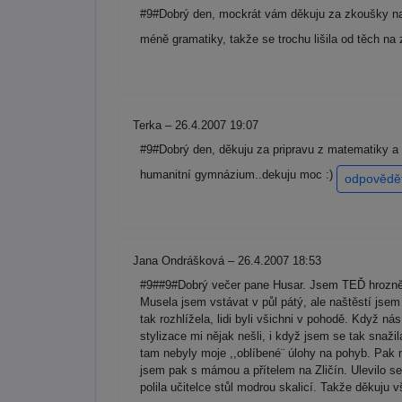
#9#Dobrý den, mockrát vám děkuju za zkoušky nan
méně gramatiky, takže se trochu lišila od těch n
Terka – 26.4.2007 19:07
#9#Dobrý den, děkuju za pripravu z matematiky a Z
humanitní gymnázium..dekuju moc :)
odpovědě
Jana Ondrášková – 26.4.2007 18:53
#9##9#Dobrý večer pane Husar. Jsem TEĎ hrozně 
Musela jsem vstávat v půl pátý, ale naštěstí jse
tak rozhlížela, lidi byli všichni v pohodě. Když ná
stylizace mi nějak nešli, i když jsem se tak snaži
tam nebyly moje ,,oblíbené¨ úlohy na pohyb. Pak n
jsem pak s mámou a přítelem na Zličín. Ulevilo se 
polila učitelce stůl modrou skalicí. Takže děkuju