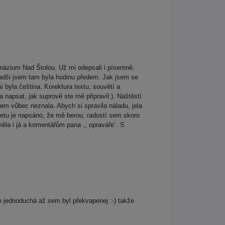
názium Nad Štolou. Už mi odepsali i písemně.
radši jsem tam byla hodinu předem. Jak jsem se
í byla čeština. Korektura textu, souvětí a
 napsat, jak suprově ste mě připravil:). Naštěstí
sem vůbec neznala. Abych si spravila náladu, jela
rnetu je napsáno, že mě berou, radostí sem skoro
ěla i já a komentářům pana ,, opraváře¨. S
 jednoduchá až sem byl překvapenej :-) takže