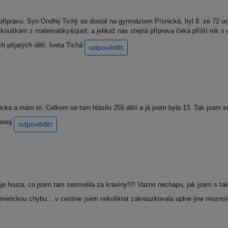
přípravu. Syn Ondřej Tichý se dostal na gymnázium Písnická, byl 8. ze 72 
kouškám z matematiky&quot; a jelikož nás stejná příprava čeká příští rok s
 přijatých dětí. Iveta Tichá
odpovědět
ká a mám to. Celkem se tam hlásilo 255 dětí a já jsem byla 13. Tak jsem se
ooooj
odpovědět
o je hruza, co jsem tam sesmolila za kraviny!!!! Vazne nechapu, jak jsem s 
merickou chybu... v cestine jsem nekolikrat zakrouzkovala uplne jine moznos