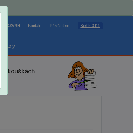
Košík 0 Kč
ROZVRH
Kontakt
Přihlásit se
školy
ch zkouškách