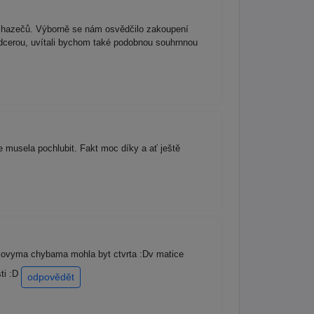
uchazečů. Výborně se nám osvědčilo zakoupení
 dcerou, uvítali bychom také podobnou souhrnnou
 musela pochlubit. Fakt moc díky a ať ještě
takovyma chybama mohla byt ctvrta :Dv matice
ti :D
odpovědět