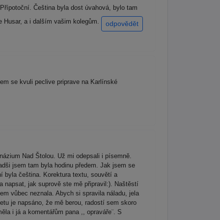
řípotoční. Čeština byla dost úvahová, bylo tam
e Husar, a i dalším vašim kolegům.
odpovědět
em se kvuli peclive priprave na Karlínské
názium Nad Štolou. Už mi odepsali i písemně.
radši jsem tam byla hodinu předem. Jak jsem se
í byla čeština. Korektura textu, souvětí a
 napsat, jak suprově ste mě připravil:). Naštěstí
sem vůbec neznala. Abych si spravila náladu, jela
rnetu je napsáno, že mě berou, radostí sem skoro
ěla i já a komentářům pana ,, opraváře¨. S