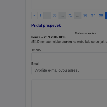
«
1
…
36
…
71
…
96
97
98
Přidat příspěvek
Reakce na zprávu
honza – 23.9.2006 18:16
#5#:D nemate nejake stranku na webu kde se uci jak 
Jméno
Email