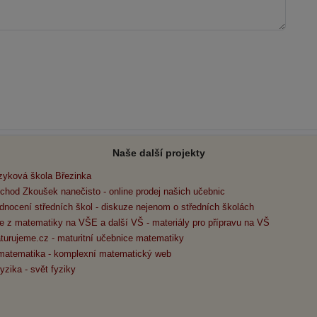
Naše další projekty
zyková škola Březinka
chod Zkoušek nanečisto - online prodej našich učebnic
dnocení středních škol - diskuze nejenom o středních školách
e z matematiky na VŠE a další VŠ - materiály pro přípravu na VŠ
turujeme.cz - maturitní učebnice matematiky
matematika - komplexní matematický web
yzika - svět fyziky