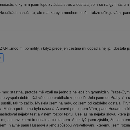
ečisto, díky nim jsem lépe zvládala stres a dostala jsem se na gymnázium P
a zkouškách nanečisto, ale matika byla mnohem lehčí. Takže děkuju vám, pan
KN...moc mi pomohly, i kdyz prece jen čeština mi dopadla nejlip...dostala js
t
moc stastná, protože mě vzali na jedno z nejlepších gymnázií v Praze-Gym
m se vyspala dobře. Dál všechno probíhalo v pohodě. Jela jsem do Prahy 7 a 
s pustili, tak to začlo. Myslela jsem na rady, co jsem od každého dostala. Prvn
la. Matika proti tomu byla úžasná. A právě proto jsem Vám, pane Husare chtěla
ásledoval nějaký test a v něm rozbor textu. Ušel až na nějaká slova, která j
mi, ale chvilku mi to nedalo a bulela sem. Ale když jsem zjistila, že na inte
 všem, hlavně panu Husarovi a jeho způsobu vysvětlování, kterému jsem rozum