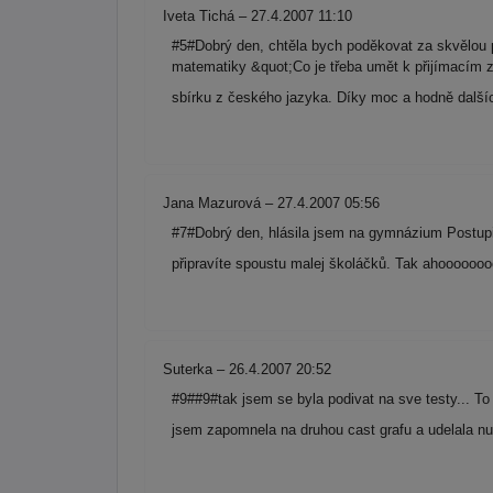
Iveta Tichá – 27.4.2007 11:10
#5#Dobrý den, chtěla bych poděkovat za skvělou 
matematiky &quot;Co je třeba umět k přijímacím z
sbírku z českého jazyka. Díky moc a hodně dalších
Jana Mazurová – 27.4.2007 05:56
#7#Dobrý den, hlásila jsem na gymnázium Postupic
připravíte spoustu malej školáčků. Tak ahoooooo
Suterka – 26.4.2007 20:52
#9##9#tak jsem se byla podivat na sve testy... T
jsem zapomnela na druhou cast grafu a udelala nu