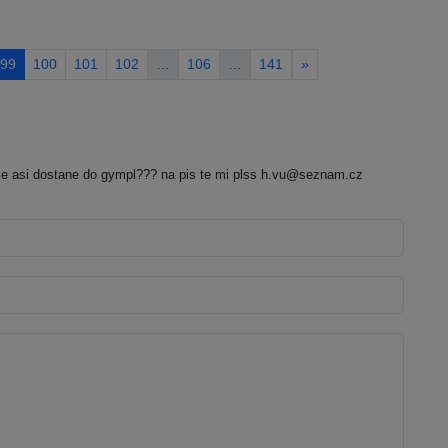
99
100
101
102
…
106
…
141
»
se asi dostane do gympl??? na pis te mi plss h.vu@seznam.cz