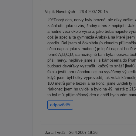
Vojtík Novotných – 26.4.2007 20:15
#9#Dobrý den, nervy byly hrozné, ale díky vaši
začal cítit jako u vás, žadný stres z nepřijetí. Jak
a hodně věcí okolo výrazu, jako třeba napište v
což je specialita gymnázia Arabská na které jsem
opadlo. Dal jsem si čokoládu (budoucím příjimačk
něco napsal jako v matice ( je lepší napsat hodě 
formě A,B,C,D, samozřejmě tam byla i oprava textu
přišli nervy, nejdříve jsme šli s kámošema do Pr
budoucí deváťáky vystrašit, každý to snáší jinak)
školu jestli tam náhodou nejsou vyvěšeny výsledky
když jsem byl holky vyprovodit, tak volali kámoš
100 metrů jsme běželi a na konci jsme uviděli ty 
Nakonec jsem ho uviděl a bylo na 49. místě z 215
to byl můj příjimačkový den a chtěl bych vám pan
odpovědět
Jana Tvrdá – 26.4.2007 19:36