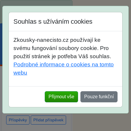
Spustili jsme přihlašování na
školní rok 2026/2027!
Souhlas s užíváním cookies
Zkousky-nanecisto.cz používají ke
svému fungování soubory cookie. Pro
použití stránek je potřeba Váš souhlas.
Menu
Účet
Košík
Podrobné informace o cookies na tomto
webu
Diskuse Jak jste dopadli u
zkoušek na SŠ? Vaše ohlasy
po skutečných přijímacích
Přijmout vše
Pouze funkční
zkouškách
Příspěvky
Přidat příspěvek