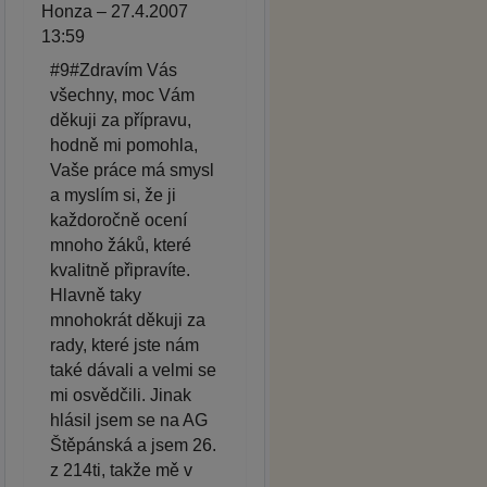
Honza – 27.4.2007
13:59
#9#Zdravím Vás
všechny, moc Vám
děkuji za přípravu,
hodně mi pomohla,
Vaše práce má smysl
a myslím si, že ji
každoročně ocení
mnoho žáků, které
kvalitně připravíte.
Hlavně taky
mnohokrát děkuji za
rady, které jste nám
také dávali a velmi se
mi osvědčili. Jinak
hlásil jsem se na AG
Štěpánská a jsem 26.
z 214ti, takže mě v