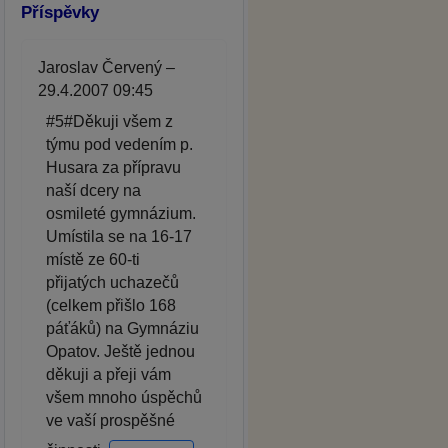
Příspěvky
Jaroslav Červený –
29.4.2007 09:45
#5#Děkuji všem z
týmu pod vedením p.
Husara za přípravu
naší dcery na
osmileté gymnázium.
Umístila se na 16-17
místě ze 60-ti
přijatých uchazečů
(celkem přišlo 168
páťáků) na Gymnáziu
Opatov. Ještě jednou
děkuji a přeji vám
všem mnoho úspěchů
ve vaší prospěšné