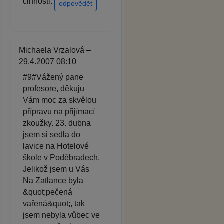
činnosti.
odpovědět
Michaela Vrzalová –
29.4.2007 08:10
#9#Vážený pane
profesore, děkuju
Vám moc za skvělou
přípravu na přijímací
zkoužky. 23. dubna
jsem si sedla do
lavice na Hotelové
škole v Poděbradech.
Jelikož jsem u Vás
Na Zatlance byla
&quot;pečená
vařená&quot;, tak
jsem nebyla vůbec ve