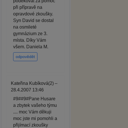
poděkovat za pomoc
při přípravě na
opravdové zkoušky.
Syn David se dostal
na osmileté
gymnázium ze 3.
místa. Díky Vám
všem. Daniela M.
odpovědět
Kateřina Kubíková(2) –
28.4.2007 13:46
#9##9#Pane Husare
a zbytek vašeho týmu
.... moc Vám děkuji
moc jste mi pomohli a
přijímací zkoušky