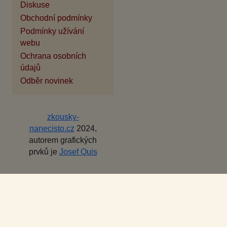
Diskuse
Obchodní podmínky
Podmínky užívání
webu
Ochrana osobních
údajů
Odběr novinek
zkousky-
nanecisto.cz
2024,
autorem grafických
prvků je
Josef Quis