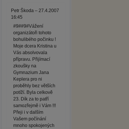
Petr Škoda – 27.4.2007
16:45
#9##9#Vážení
organizátoři tohoto
bohulibého počinku !
Moje dcera Kristina u
Vás absolvovala
přípravu. Přijímací
zkoušky na
Gymnazium Jana
Keplera pro ni
proběhly bez větších
potíží. Byla celkově
23. Dík za to patří
samozřejmě i Vám !!!
Přeji i v dalším
Vašem počínání
mnoho spokojených