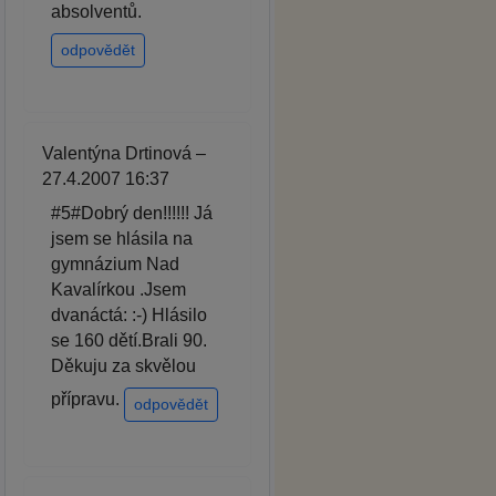
absolventů.
odpovědět
Valentýna Drtinová –
27.4.2007 16:37
#5#Dobrý den!!!!!! Já
jsem se hlásila na
gymnázium Nad
Kavalírkou .Jsem
dvanáctá: :-) Hlásilo
se 160 dětí.Brali 90.
Děkuju za skvělou
přípravu.
odpovědět