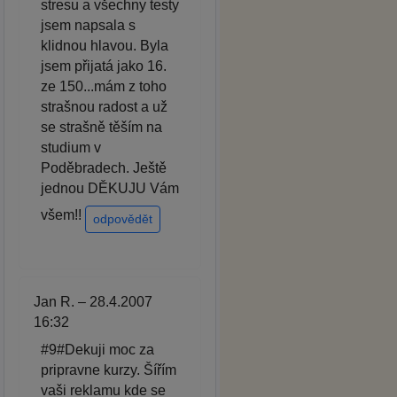
stresu a všechny testy
jsem napsala s
klidnou hlavou. Byla
jsem přijatá jako 16.
ze 150...mám z toho
strašnou radost a už
se strašně těším na
studium v
Poděbradech. Ještě
jednou DĚKUJU Vám
všem!!
odpovědět
Jan R. – 28.4.2007
16:32
#9#Dekuji moc za
pripravne kurzy. Šířím
vaši reklamu kde se