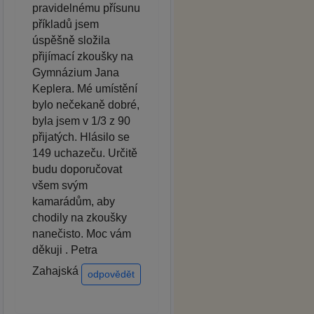
pravidelnému přísunu
příkladů jsem
úspěšně složila
přijímací zkoušky na
Gymnázium Jana
Keplera. Mé umístění
bylo nečekaně dobré,
byla jsem v 1/3 z 90
přijatých. Hlásilo se
149 uchazeču. Určitě
budu doporučovat
všem svým
kamarádům, aby
chodily na zkoušky
nanečisto. Moc vám
děkuji . Petra
Zahajská
odpovědět