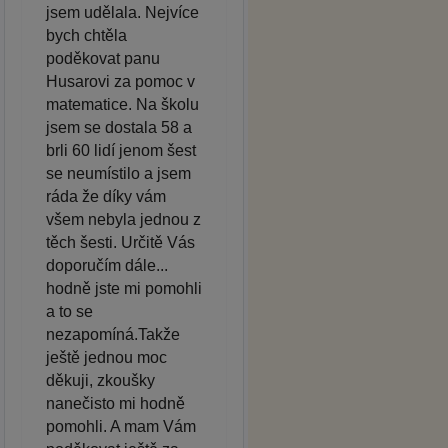
jsem udělala. Nejvíce
bych chtěla
poděkovat panu
Husarovi za pomoc v
matematice. Na školu
jsem se dostala 58 a
brli 60 lidí jenom šest
se neumístilo a jsem
ráda že díky vám
všem nebyla jednou z
těch šesti. Určitě Vás
doporučím dále...
hodně jste mi pomohli
a to se
nezapomíná.Takže
ještě jednou moc
děkuji, zkoušky
nanečisto mi hodně
pomohli. A mam Vám