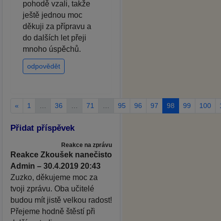
pohodě vzali, takže
ještě jednou moc
děkuji za přípravu a
do dalších let přeji
mnoho úspěchů.
odpovědět
«
1
…
36
…
71
…
95
96
97
98
99
100
Přidat příspěvek
Reakce na zprávu
Reakce Zkoušek nanečisto
Admin – 30.4.2019 20:43
Zuzko, děkujeme moc za
tvoji zprávu. Oba učitelé
budou mít jistě velkou radost!
Přejeme hodně štěstí při