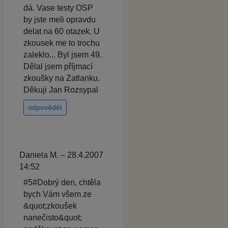
dá. Vase testy OSP
by jste meli opravdu
delat na 60 otazek. U
zkousek me to trochu
zaleklo... Byl jsem 49.
Dělal jsem příjmací
zkoušky na Zatlanku.
Děkuji Jan Rozsypal
odpovědět
Daniela M. – 28.4.2007
14:52
#5#Dobrý den, chtěla
bych Vám všem ze
&quot;zkoušek
nanečisto&quot;