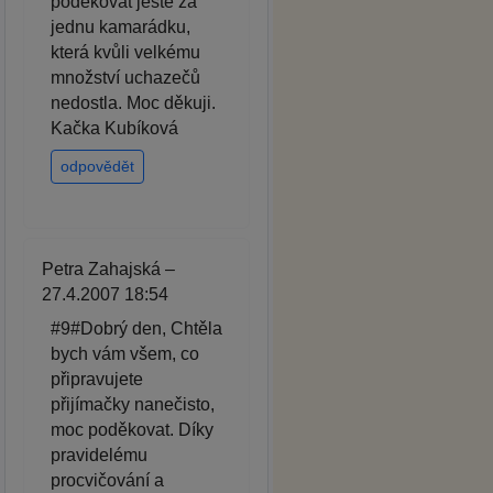
poděkovat ještě za
jednu kamarádku,
která kvůli velkému
množství uchazečů
nedostla. Moc děkuji.
Kačka Kubíková
odpovědět
Petra Zahajská –
27.4.2007 18:54
#9#Dobrý den, Chtěla
bych vám všem, co
připravujete
přijímačky nanečisto,
moc poděkovat. Díky
pravidelému
procvičování a