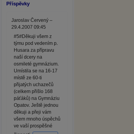
Příspěvky
Jaroslav Červený –
29.4.2007 09:45
#5#Děkuji všem z
týmu pod vedením p.
Husara za přípravu
naší dcery na
osmileté gymnázium.
Umístila se na 16-17
místě ze 60-ti
přijatých uchazečů
(celkem přišlo 168
páťáků) na Gymnáziu
Opatov. Ještě jednou
děkuji a přeji vám
všem mnoho úspěchů
ve vaší prospěšné