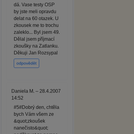
dá. Vase testy OSP
by jste meli opravdu
delat na 60 otazek. U
zkousek me to trochu
zaleklo... Byl jsem 49.
Dělal jsem příjmací
zkoušky na Zatlanku.
Děkuji Jan Rozsypal
odpovědět
Daniela M. – 28.4.2007
14:52
#5#Dobrý den, chtěla
bych Vám všem ze
&quot;zkoušek
nanečisto&quot;