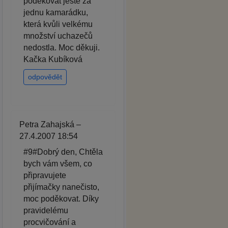
poděkovat ještě za
jednu kamarádku,
která kvůli velkému
množství uchazečů
nedostla. Moc děkuji.
Kačka Kubíková
odpovědět
Petra Zahajská –
27.4.2007 18:54
#9#Dobrý den, Chtěla
bych vám všem, co
připravujete
přijímačky nanečisto,
moc poděkovat. Díky
pravidelému
procvičování a