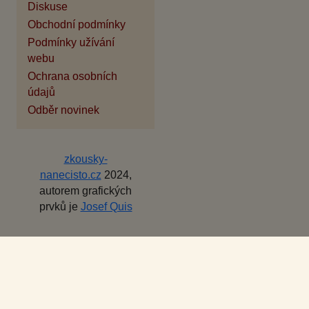
Diskuse
Obchodní podmínky
Podmínky užívání
webu
Ochrana osobních
údajů
Odběr novinek
zkousky-
nanecisto.cz
2024,
autorem grafických
prvků je
Josef Quis