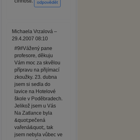
činnosti.
odpovědět
Michaela Vrzalová –
29.4.2007 08:10
#9#Vážený pane
profesore, děkuju
Vám moc za skvělou
přípravu na přijímací
zkoužky. 23. dubna
jsem si sedla do
lavice na Hotelové
škole v Poděbradech.
Jelikož jsem u Vás
Na Zatlance byla
&quot;pečená
vařená&quot;, tak
jsem nebyla vůbec ve