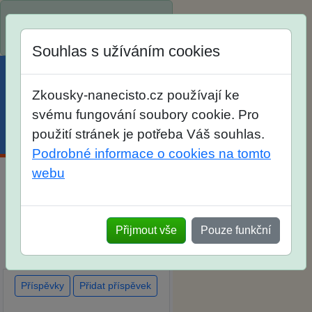
Spustili jsme přihlašování na
školní rok 2026/2027!
Souhlas s užíváním cookies
Zkousky-nanecisto.cz používají ke
svému fungování soubory cookie. Pro
použití stránek je potřeba Váš souhlas.
Menu
Účet
Košík
Podrobné informace o cookies na tomto
webu
Diskuse Jak jste dopadli u
zkoušek na SŠ? Vaše ohlasy
po skutečných přijímacích
Přijmout vše
Pouze funkční
zkouškách
Příspěvky
Přidat příspěvek