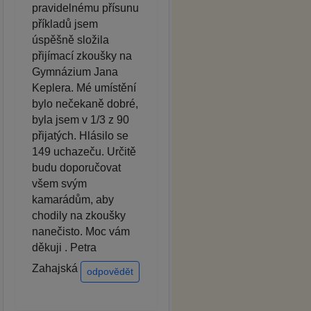
pravidelnému přísunu
příkladů jsem
úspěšně složila
přijímací zkoušky na
Gymnázium Jana
Keplera. Mé umístění
bylo nečekaně dobré,
byla jsem v 1/3 z 90
přijatých. Hlásilo se
149 uchazeču. Určitě
budu doporučovat
všem svým
kamarádům, aby
chodily na zkoušky
nanečisto. Moc vám
děkuji . Petra
Zahajská
odpovědět