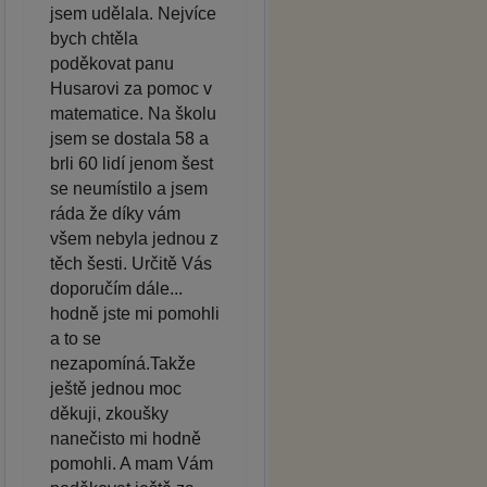
jsem udělala. Nejvíce
bych chtěla
poděkovat panu
Husarovi za pomoc v
matematice. Na školu
jsem se dostala 58 a
brli 60 lidí jenom šest
se neumístilo a jsem
ráda že díky vám
všem nebyla jednou z
těch šesti. Určitě Vás
doporučím dále...
hodně jste mi pomohli
a to se
nezapomíná.Takže
ještě jednou moc
děkuji, zkoušky
nanečisto mi hodně
pomohli. A mam Vám