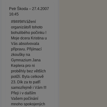
Petr Škoda – 27.4.2007
16:45
#9##9#Vážení
organizátoři tohoto
bohulibého počinku !
Moje dcera Kristina u
Vás absolvovala
přípravu. Přijímací
zkoušky na
Gymnazium Jana
Keplera pro ni
proběhly bez větších
potíží. Byla celkově
23. Dík za to patří
samozřejmě i Vám !!!
Přeji i v dalším
Vašem počínání
mnoho spokojených