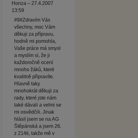
Honza – 27.4.2007
13:59
#9#Zdravím Vás
všechny, moc Vám
děkuji za přípravu,
hodně mi pomohla,
Vaše práce má smysl
a myslím si, že ji
každoročně ocení
mnoho žáků, které
kvalitně připravíte.
Hlavně taky
mnohokrát děkuji za
rady, které jste nám
také dávali a velmi se
mi osvědčili. Jinak
hlásil jsem se na AG
Štěpánská a jsem 26.
z 214ti, takže mě v