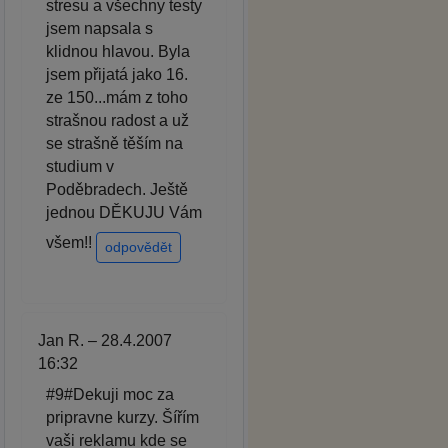
stresu a všechny testy
jsem napsala s
klidnou hlavou. Byla
jsem přijatá jako 16.
ze 150...mám z toho
strašnou radost a už
se strašně těším na
studium v
Poděbradech. Ještě
jednou DĚKUJU Vám
všem!!
odpovědět
Jan R. – 28.4.2007
16:32
#9#Dekuji moc za
pripravne kurzy. Šířím
vaši reklamu kde se