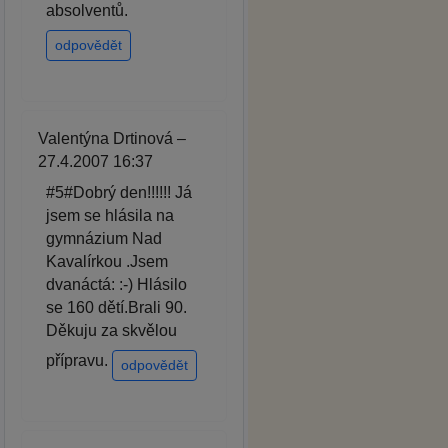
absolventů.
odpovědět
Valentýna Drtinová –
27.4.2007 16:37
#5#Dobrý den!!!!!! Já
jsem se hlásila na
gymnázium Nad
Kavalírkou .Jsem
dvanáctá: :-) Hlásilo
se 160 dětí.Brali 90.
Děkuju za skvělou
přípravu.
odpovědět