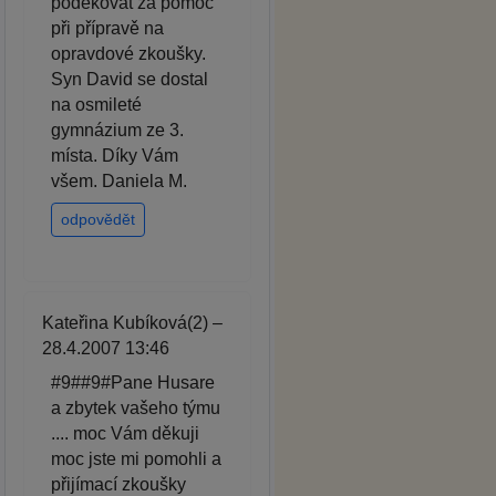
poděkovat za pomoc
při přípravě na
opravdové zkoušky.
Syn David se dostal
na osmileté
gymnázium ze 3.
místa. Díky Vám
všem. Daniela M.
odpovědět
Kateřina Kubíková(2) –
28.4.2007 13:46
#9##9#Pane Husare
a zbytek vašeho týmu
.... moc Vám děkuji
moc jste mi pomohli a
přijímací zkoušky