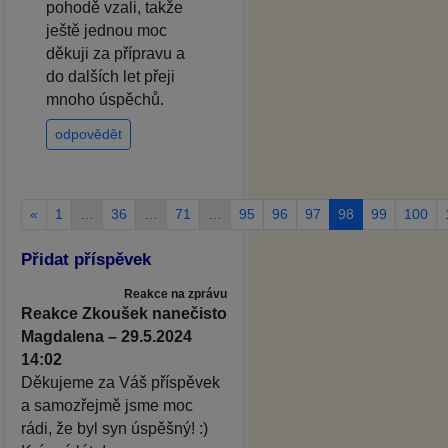
pohodě vzali, takže
ještě jednou moc
děkuji za přípravu a
do dalších let přeji
mnoho úspěchů.
odpovědět
«
1
…
36
…
71
…
95
96
97
98
99
100
Přidat příspěvek
Reakce na zprávu
Reakce Zkoušek nanečisto
Magdalena – 29.5.2024
14:02
Děkujeme za Váš příspěvek
a samozřejmě jsme moc
rádi, že byl syn úspěšný! :)