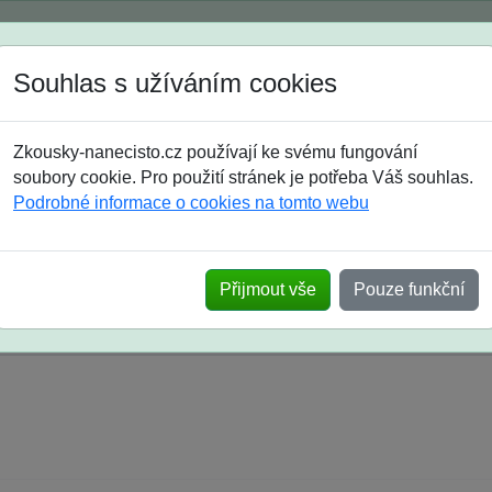
Spustili jsme přihlašování na školní rok 2026/2027!
Souhlas s užíváním cookies
Jak si vybrat
Časté dotazy
Zkousky-nanecisto.cz používají ke svému fungování
8. třída
9. třída
střední
maturanti
soutěže
prázdniny
soubory cookie. Pro použití stránek je potřeba Váš souhlas.
Podrobné informace o cookies na tomto webu
k na SŠ? Vaše ohlasy po skutečných přijímací
Přijmout vše
Pouze funkční