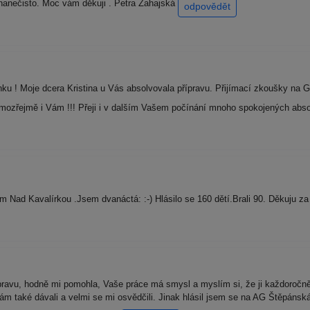
anečisto. Moc vám děkuji . Petra Zahajská
odpovědět
nku ! Moje dcera Kristina u Vás absolvovala přípravu. Přijímací zkoušky na
 samozřejmě i Vám !!! Přeji i v dalším Vašem počínání mnoho spokojených abs
m Nad Kavalírkou .Jsem dvanáctá: :-) Hlásilo se 160 dětí.Brali 90. Děkuju za
avu, hodně mi pomohla, Vaše práce má smysl a myslím si, že ji každoročně o
nám také dávali a velmi se mi osvědčili. Jinak hlásil jsem se na AG Štěpánská