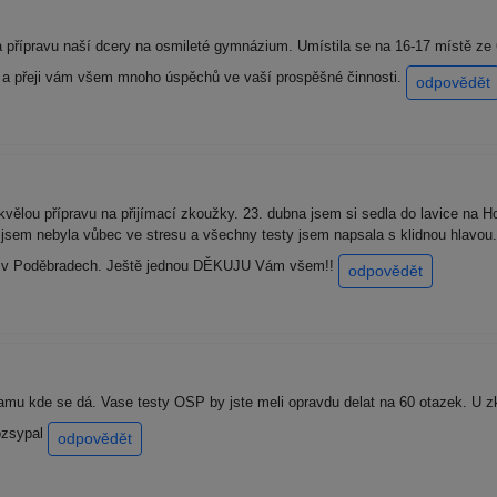
řípravu naší dcery na osmileté gymnázium. Umístila se na 16-17 místě ze 60
 a přeji vám všem mnoho úspěchů ve vaší prospěšné činnosti.
odpovědět
ělou přípravu na přijímací zkoužky. 23. dubna jsem si sedla do lavice na H
jsem nebyla vůbec ve stresu a všechny testy jsem napsala s klidnou hlavou. 
ium v Poděbradech. Ještě jednou DĚKUJU Vám všem!!
odpovědět
amu kde se dá. Vase testy OSP by jste meli opravdu delat na 60 otazek. U zk
ozsypal
odpovědět