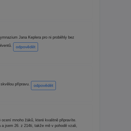
 Gymnazium Jana Keplera pro ni proběhly bez
olventů.
odpovědět
 skvělou přípravu.
odpovědět
cení mnoho žáků, které kvalitně připravíte.
 a jsem 26. z 214ti, takže mě v pohodě vzali,