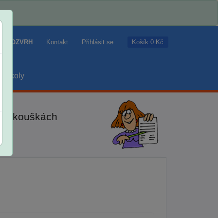
Košík 0 Kč
ROZVRH
Kontakt
Přihlásit se
školy
ch zkouškách