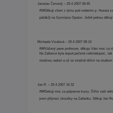
Jaroslav Červený – 29.4.2007 09:45
#5#Děkuji všem z týmu pod vedením p. Husara za p
páťáků) na Gymnáziu Opatov. Ještě jednou děkuji
Michaela Vrzalová – 29.4.2007 08:10
#9#Vážený pane profesore, děkuju Vám moc za skv
Na Zatlance byla &quot;pečená vařená&quot;, tak 
strašnou radost a už se strašně těším na stud
Jan R. – 28.4.2007 16:32
#9#Dekuji moc za pripravne kurzy. Šířím vaši rekl
jsem příjmací zkoušky na Zatlanku. Děkuji Jan R