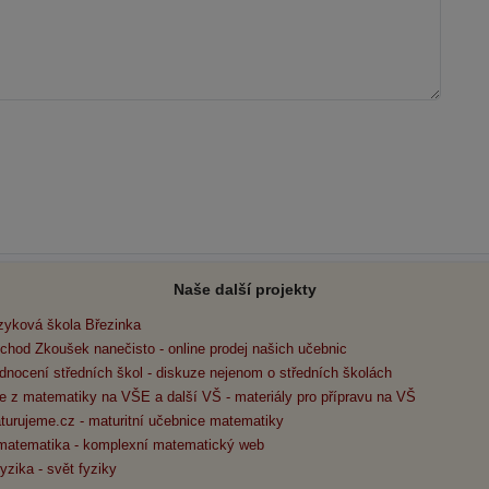
Naše další projekty
zyková škola Březinka
chod Zkoušek nanečisto - online prodej našich učebnic
dnocení středních škol - diskuze nejenom o středních školách
e z matematiky na VŠE a další VŠ - materiály pro přípravu na VŠ
turujeme.cz - maturitní učebnice matematiky
matematika - komplexní matematický web
yzika - svět fyziky