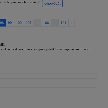
lších let přeji mnoho úspěchů.
odpovědět
98
99
100
101
…
106
…
141
»
:51
Gratulujeme dcerám ke krásným výsledkům a přejeme jim mnoho