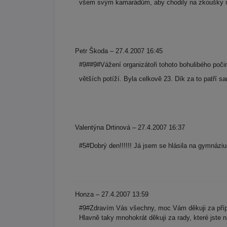
všem svým kamarádům, aby chodily na zkoušky n
Petr Škoda – 27.4.2007 16:45
#9##9#Vážení organizátoři tohoto bohulibého poči
větších potíží. Byla celkově 23. Dík za to patří
Valentýna Drtinová – 27.4.2007 16:37
#5#Dobrý den!!!!!! Já jsem se hlásila na gymnáziu
Honza – 27.4.2007 13:59
#9#Zdravím Vás všechny, moc Vám děkuji za přípr
Hlavně taky mnohokrát děkuji za rady, které jste 