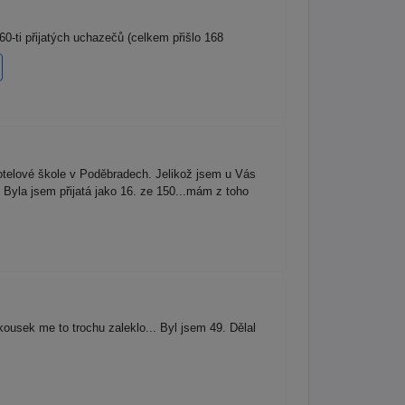
-ti přijatých uchazečů (celkem přišlo 168
otelové škole v Poděbradech. Jelikož jsem u Vás
Byla jsem přijatá jako 16. ze 150...mám z toho
ousek me to trochu zaleklo... Byl jsem 49. Dělal