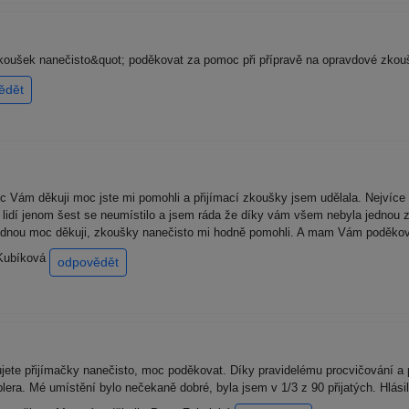
oušek nanečisto&quot; poděkovat za pomoc při přípravě na opravdové zkou
ědět
 Vám děkuji moc jste mi pomohli a přijímací zkoušky jsem udělala. Nejvíc
 lidí jenom šest se neumístilo a jsem ráda že díky vám všem nebyla jednou z
jednou moc děkuji, zkoušky nanečisto mi hodně pomohli. A mam Vám poděkova
 Kubíková
odpovědět
jete přijímačky nanečisto, moc poděkovat. Díky pravidelému procvičování a
era. Mé umístění bylo nečekaně dobré, byla jsem v 1/3 z 90 přijatých. Hlás