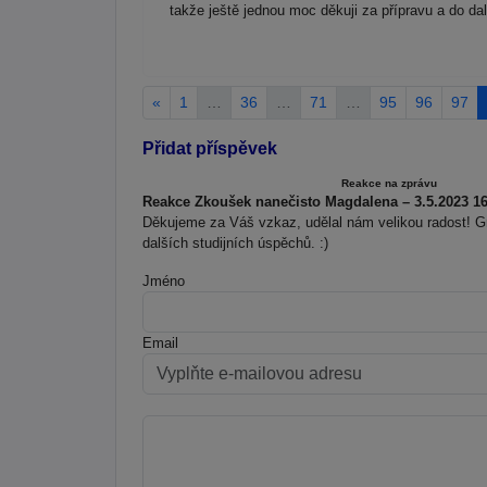
takže ještě jednou moc děkuji za přípravu a do da
«
1
…
36
…
71
…
95
96
97
Přidat příspěvek
Reakce na zprávu
Reakce Zkoušek nanečisto Magdalena – 3.5.2023 16
Děkujeme za Váš vzkaz, udělal nám velikou radost! 
dalších studijních úspěchů. :)
Jméno
Email