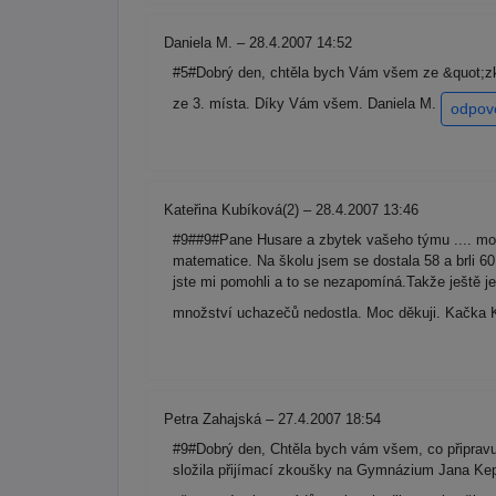
Daniela M. – 28.4.2007 14:52
#5#Dobrý den, chtěla bych Vám všem ze &quot;zk
ze 3. místa. Díky Vám všem. Daniela M.
odpov
Kateřina Kubíková(2) – 28.4.2007 13:46
#9##9#Pane Husare a zbytek vašeho týmu .... moc
matematice. Na školu jsem se dostala 58 a brli 60
jste mi pomohli a to se nezapomíná.Takže ještě 
množství uchazečů nedostla. Moc děkuji. Kačka
Petra Zahajská – 27.4.2007 18:54
#9#Dobrý den, Chtěla bych vám všem, co připravu
složila přijímací zkoušky na Gymnázium Jana Kepl