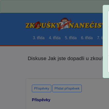
3. třída
4. třída
5. třída
6. třída
7. třída
Diskuse Jak jste dopadli u zkouše
Příspěvky
Přidat příspěvek
Příspěvky