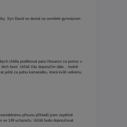
šky. Syn David se dostal na osmileté gymnázium
e bych chtěla poděkovat panu Husarovi za pomoc v
 těch šesti. Určitě Vás doporučím dále... hodně
t ještě za jednu kamarádku, která kvůli velkému
 pravidelnému přísunu příkladů jsem úspěšně
ilo se 149 uchazeču. Určitě budu doporučovat