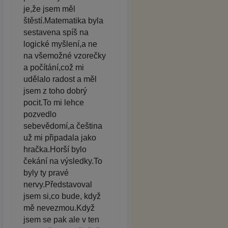
je,že jsem měl
štěstí.Matematika byla
sestavena spíš na
logické myšlení,a ne
na všemožné vzorečky
a počítání,což mi
udělalo radost a měl
jsem z toho dobrý
pocit.To mi lehce
pozvedlo
sebevědomí,a čeština
už mi připadala jako
hračka.Horší bylo
čekání na výsledky.To
byly ty pravé
nervy.Představoval
jsem si,co bude, když
mě nevezmou.Když
jsem se pak ale v ten