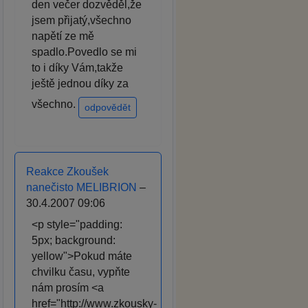
den večer dozvěděl,že
jsem přijatý,všechno
napětí ze mě
spadlo.Povedlo se mi
to i díky Vám,takže
ještě jednou díky za
všechno.
odpovědět
Reakce Zkoušek
nanečisto MELIBRION
–
30.4.2007 09:06
<p style="padding:
5px; background:
yellow">Pokud máte
chvilku času, vypňte
nám prosím <a
href="http://www.zkousky-