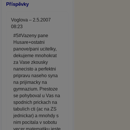
Příspěvky
Voglova – 2.5.2007
08:23
#5#Vazeny pane
Husare+ostatni
panove/pani ucitelky,
dekujeme mnohokrat
za Vase zkousky
nanecisto a perfektni
pripravu naseho syna
na prijimacky na
gymnazium. Prestoze
se pohyboval u Vas na
spodnich prickach na
tabulich cti (ac na ZS
jednickar) a mnohdy s
nim pocitala v sobotu
vecer matematiku jeste