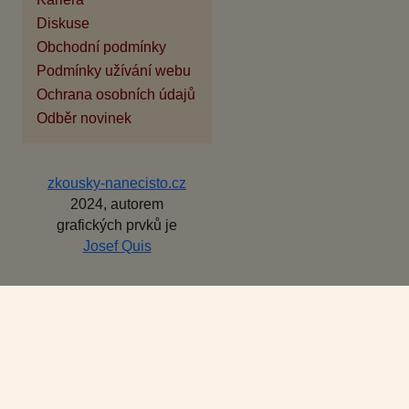
Diskuse
Obchodní podmínky
Podmínky užívání webu
Ochrana osobních údajů
Odběr novinek
zkousky-nanecisto.cz
2024, autorem
grafických prvků je
Josef Quis