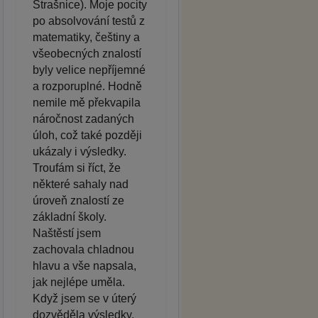
Strašnice). Moje pocity
po absolvování testů z
matematiky, češtiny a
všeobecných znalostí
byly velice nepříjemné
a rozporuplné. Hodně
nemile mě překvapila
náročnost zadaných
úloh, což také později
ukázaly i výsledky.
Troufám si říct, že
některé sahaly nad
úroveň znalostí ze
základní školy.
Naštěstí jsem
zachovala chladnou
hlavu a vše napsala,
jak nejlépe uměla.
Když jsem se v úterý
dozvěděla výsledky,