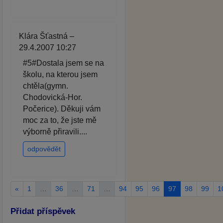
Klára Šťastná –
29.4.2007 10:27
#5#Dostala jsem se na
školu, na kterou jsem
chtěla(gymn.
Chodovická-Hor.
Počerice). Děkuji vám
moc za to, že jste mě
výborně přiravili....
odpovědět
«
1
…
36
…
71
…
94
95
96
97
98
99
1
Přidat příspěvek