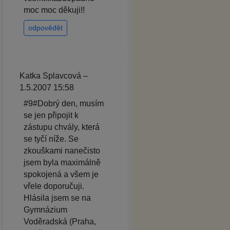
moc moc děkuji!!
odpovědět
Katka Splavcová –
1.5.2007 15:58
#9#Dobrý den, musím
se jen připojit k
zástupu chvály, která
se tyčí níže. Se
zkouškami nanečisto
jsem byla maximálně
spokojená a všem je
vřele doporučuji.
Hlásila jsem se na
Gymnázium
Voděradská (Praha,