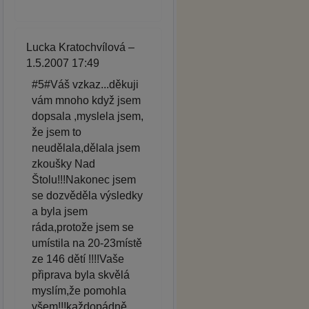
Lucka Kratochvílová –
1.5.2007 17:49
#5#Váš vzkaz...děkuji
vám mnoho když jsem
dopsala ,myslela jsem,
že jsem to
neudělala,dělala jsem
zkoušky Nad
Štolu!!!Nakonec jsem
se dozvěděla výsledky
a byla jsem
ráda,protože jsem se
umístila na 20-23místě
ze 146 dětí !!!!Vaše
připrava byla skvělá
myslím,že pomohla
všem!!!každopádně