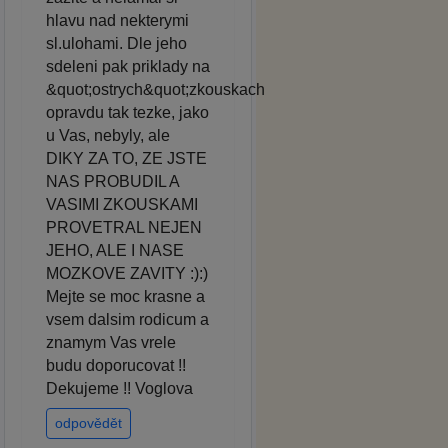
hlavu nad nekterymi
sl.ulohami. Dle jeho
sdeleni pak priklady na
&quot;ostrych&quot;zkouskach
opravdu tak tezke, jako
u Vas, nebyly, ale
DIKY ZA TO, ZE JSTE
NAS PROBUDIL A
VASIMI ZKOUSKAMI
PROVETRAL NEJEN
JEHO, ALE I NASE
MOZKOVE ZAVITY :):)
Mejte se moc krasne a
vsem dalsim rodicum a
znamym Vas vrele
budu doporucovat !!
Dekujeme !! Voglova
odpovědět