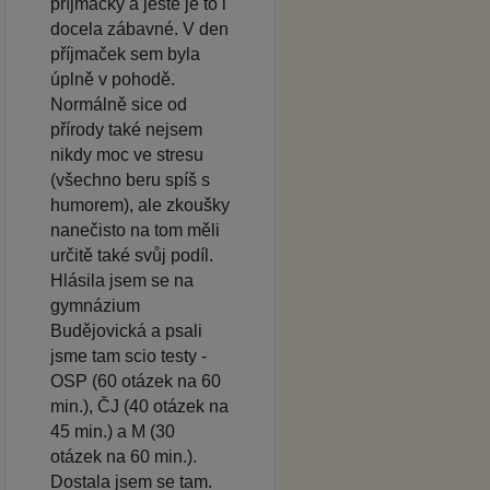
příjmačky a ještě je to i
docela zábavné. V den
příjmaček sem byla
úplně v pohodě.
Normálně sice od
přírody také nejsem
nikdy moc ve stresu
(všechno beru spíš s
humorem), ale zkoušky
nanečisto na tom měli
určitě také svůj podíl.
Hlásila jsem se na
gymnázium
Budějovická a psali
jsme tam scio testy -
OSP (60 otázek na 60
min.), ČJ (40 otázek na
45 min.) a M (30
otázek na 60 min.).
Dostala jsem se tam.