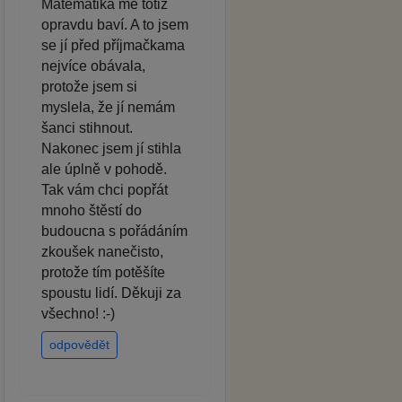
Matematika mě totiž
opravdu baví. A to jsem
se jí před příjmačkama
nejvíce obávala,
protože jsem si
myslela, že jí nemám
šanci stihnout.
Nakonec jsem jí stihla
ale úplně v pohodě.
Tak vám chci popřát
mnoho štěstí do
budoucna s pořádáním
zkoušek nanečisto,
protože tím potěšíte
spoustu lidí. Děkuji za
všechno! :-)
odpovědět