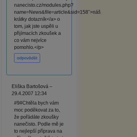
nanecisto.cz/modules.php?
name=News&file=article&sid=158">náš
krátky dotazník</a> o
tom, jak jste uspěli u
přijímacích zkoušek a
co vám nejvíce
pomohlo.</p>
odpovědět
Eliška Bartošová –
29.4.2007 12:34
#9#Chtěla bych vám
moc poděkovat za to,
že pořádáte zkoušky
nanečisto. Podle mě je
to nejlepší příprava na