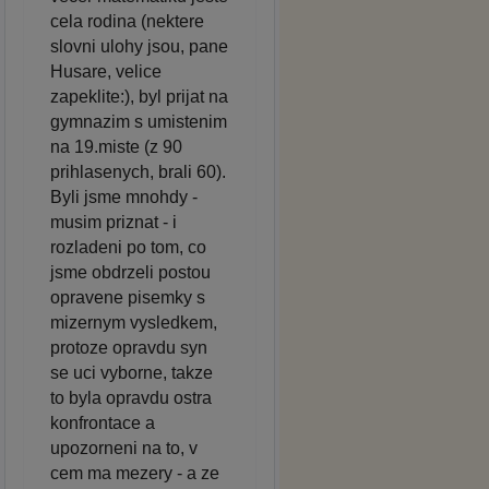
cela rodina (nektere
slovni ulohy jsou, pane
Husare, velice
zapeklite:), byl prijat na
gymnazim s umistenim
na 19.miste (z 90
prihlasenych, brali 60).
Byli jsme mnohdy -
musim priznat - i
rozladeni po tom, co
jsme obdrzeli postou
opravene pisemky s
mizernym vysledkem,
protoze opravdu syn
se uci vyborne, takze
to byla opravdu ostra
konfrontace a
upozorneni na to, v
cem ma mezery - a ze