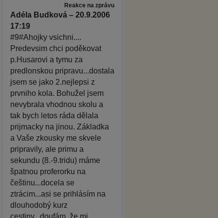
Reakce na zprávu
Adéla Budková – 20.9.2006
17:19
#9#Ahojky vsichni....
Predevsim chci poděkovat
p.Husarovi a tymu za
predlonskou pripravu...dostala
jsem se jako 2.nejlepsi z
prvniho kola. Bohužel jsem
nevybrala vhodnou skolu a
tak bych letos ráda dělala
prijmacky na jinou. Základka
a Vaše zkousky me skvele
pripravily, ale primu a
sekundu (8.-9.tridu) máme
špatnou proferorku na
češtinu...docela se
ztrácim...asi se prihlásím na
dlouhodobý kurz
cestiny...doufám, že mi