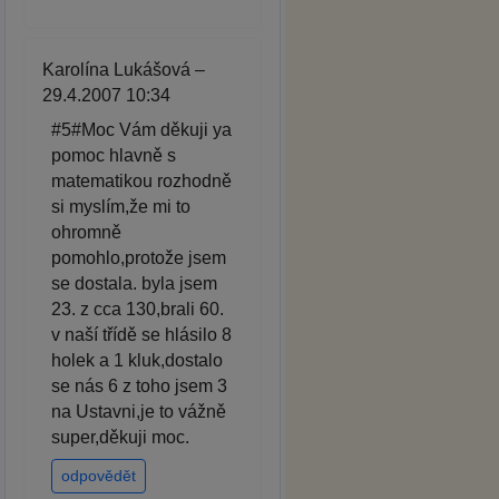
Karolína Lukášová –
29.4.2007 10:34
#5#Moc Vám děkuji ya
pomoc hlavně s
matematikou rozhodně
si myslím,že mi to
ohromně
pomohlo,protože jsem
se dostala. byla jsem
23. z cca 130,brali 60.
v naší třídě se hlásilo 8
holek a 1 kluk,dostalo
se nás 6 z toho jsem 3
na Ustavni,je to vážně
super,děkuji moc.
odpovědět