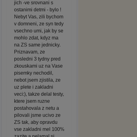
jich -ve srovnani s
ostanimi detmi - bylo !
Nebyt Vas, zili bychom
v domneni, ze syn tedy
vsechno umi, jak by se
mohlo zdat, kdyz ma
na ZS same jednicky.
Priznavam, ze
posledni 3 tydny pred
zkouskami uz na Vase
pisemky nechodil,
nebot jsem zjistila, ze
uz plete i zakladni
veci:), takze delal testy,
ktere jsem ruzne
postahovala z netu a
pilovali jsme ucivo ze
ZS tak, aby opravdu
vse zakladni mel 100%
zazite a nelamal si