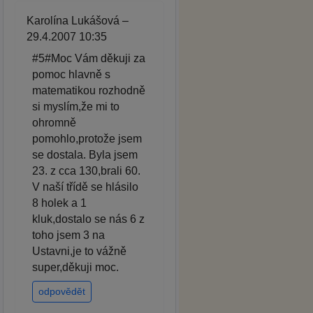
Karolína Lukášová –
29.4.2007 10:35
#5#Moc Vám děkuji za
pomoc hlavně s
matematikou rozhodně
si myslím,že mi to
ohromně
pomohlo,protože jsem
se dostala. Byla jsem
23. z cca 130,brali 60.
V naší třídě se hlásilo
8 holek a 1
kluk,dostalo se nás 6 z
toho jsem 3 na
Ustavni,je to vážně
super,děkuji moc.
odpovědět