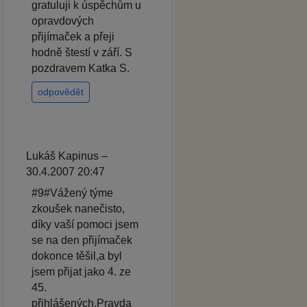
gratuluji k úspěchům u
opravdových
přijímaček a přeji
hodně štestí v září. S
pozdravem Katka S.
odpovědět
Lukáš Kapinus –
30.4.2007 20:47
#9#Vážený týme
zkoušek nanečisto,
díky vaší pomoci jsem
se na den přijímaček
dokonce těšil,a byl
jsem přijat jako 4. ze
45.
přihlášených.Pravda