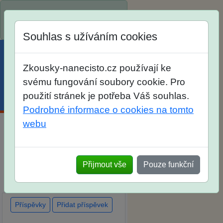
Spustili jsme přihlašování na
školní rok 2026/2027!
Souhlas s užíváním cookies
Zkousky-nanecisto.cz používají ke
svému fungování soubory cookie. Pro
použití stránek je potřeba Váš souhlas.
Menu
Účet
Košík
Podrobné informace o cookies na tomto
webu
Diskuse Jak jste dopadli u
zkoušek na SŠ? Vaše ohlasy
po skutečných přijímacích
Přijmout vše
Pouze funkční
zkouškách
Příspěvky
Přidat příspěvek