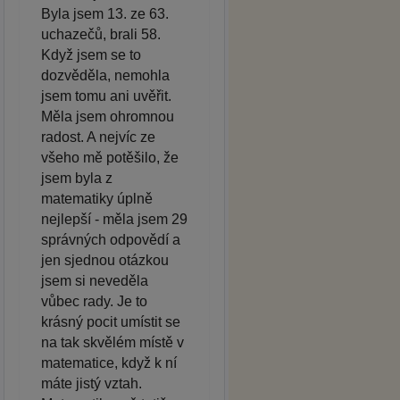
Byla jsem 13. ze 63.
uchazečů, brali 58.
Když jsem se to
dozvěděla, nemohla
jsem tomu ani uvěřit.
Měla jsem ohromnou
radost. A nejvíc ze
všeho mě potěšilo, že
jsem byla z
matematiky úplně
nejlepší - měla jsem 29
správných odpovědí a
jen sjednou otázkou
jsem si neveděla
vůbec rady. Je to
krásný pocit umístit se
na tak skvělém místě v
matematice, když k ní
máte jistý vztah.