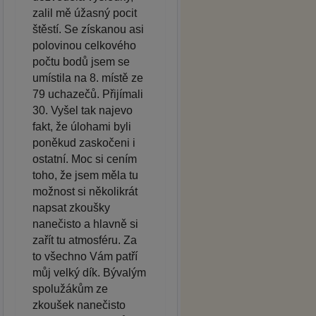
zalil mě úžasný pocit
štěstí. Se získanou asi
polovinou celkového
počtu bodů jsem se
umístila na 8. místě ze
79 uchazečů. Přijímali
30. Vyšel tak najevo
fakt, že úlohami byli
poněkud zaskočeni i
ostatní. Moc si cením
toho, že jsem měla tu
možnost si několikrát
napsat zkoušky
nanečisto a hlavně si
zařít tu atmosféru. Za
to všechno Vám patří
můj velký dík. Bývalým
spolužákům ze
zkoušek nanečisto