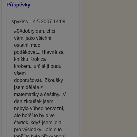
Příspěvky
spykiss – 4.5.2007 14:09
#9#dobrý den, chci
vám, jako všichni
ostatní, moc
poděkovat....Hlavně za
knížku Krok za
krokem...určitě ji budu
všem
doporučovat...Zkoušky
jsem dělala z
matematiky a češtiny...V
den zkoušek jsem
nebyla vůbec nervozní,
ale horší to bylo ve
čtvrtek, když jsem jela
pro výsledky....ale o to
lepší to bylo překvapení,