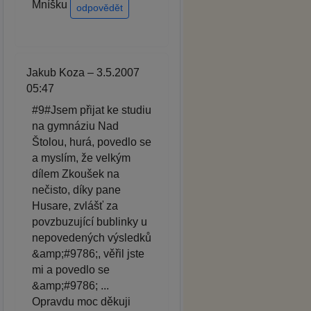
Mníšku
odpovědět
Jakub Koza – 3.5.2007
05:47
#9#Jsem přijat ke studiu
na gymnáziu Nad
Štolou, hurá, povedlo se
a myslím, že velkým
dílem Zkoušek na
nečisto, díky pane
Husare, zvlášť za
povzbuzující bublinky u
nepovedených výsledků
&amp;#9786;, věřil jste
mi a povedlo se
&amp;#9786; ...
Opravdu moc děkuji