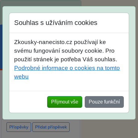
Spustili jsme přihlašování na
školní rok 2026/2027!
Souhlas s užíváním cookies
Zkousky-nanecisto.cz používají ke
svému fungování soubory cookie. Pro
použití stránek je potřeba Váš souhlas.
Menu
Účet
Košík
Podrobné informace o cookies na tomto
webu
Diskuse Jak jste dopadli u
zkoušek na SŠ? Vaše ohlasy
Přijmout vše
Pouze funkční
po skutečných přijímacích
zkouškách
Příspěvky
Přidat příspěvek