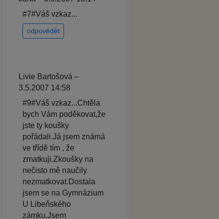
#7#Váš vzkaz...
odpovědět
Livie Bartošová –
3.5.2007 14:58
#9#Váš vzkaz...Chtěla
bych Vám poděkovat,že
jste ty koušky
pořádali.Já jsem známá
ve třídě tím , že
zmatkuji.Zkoušky na
nečisto mě naučily
nezmatkovat.Dostala
jsem se na Gymnázium
U Libeňského
zámku.Jsem