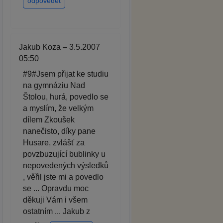
odpovědět
Jakub Koza – 3.5.2007
05:50
#9#Jsem přijat ke studiu
na gymnáziu Nad
Štolou, hurá, povedlo se
a myslím, že velkým
dílem Zkoušek
nanečisto, díky pane
Husare, zvlášť za
povzbuzující bublinky u
nepovedených výsledků
, věřil jste mi a povedlo
se ... Opravdu moc
děkuji Vám i všem
ostatním ... Jakub z