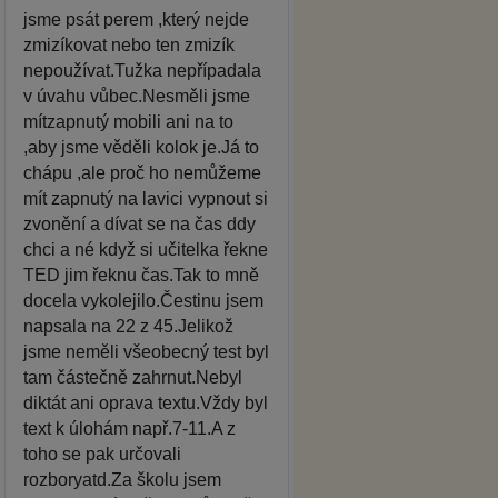
jsme psát perem ,který nejde
zmizíkovat nebo ten zmizík
nepoužívat.Tužka nepřípadala
v úvahu vůbec.Nesměli jsme
mítzapnutý mobili ani na to
,aby jsme věděli kolok je.Já to
chápu ,ale proč ho nemůžeme
mít zapnutý na lavici vypnout si
zvonění a dívat se na čas ddy
chci a né když si učitelka řekne
TED jim řeknu čas.Tak to mně
docela vykolejilo.Čestinu jsem
napsala na 22 z 45.Jelikož
jsme neměli všeobecný test byl
tam částečně zahrnut.Nebyl
diktát ani oprava textu.Vždy byl
text k úlohám např.7-11.A z
toho se pak určovali
rozboryatd.Za školu jsem