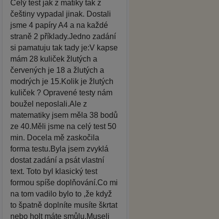
Celý test jak z matiky tak z
češtiny vypadal jinak. Dostali
jsme 4 papíry A4 a na každé
straně 2 příklady.Jedno zadání
si pamatuju tak tady je:V kapse
mám 28 kuliček žlutých a
červených je 18 a žlutých a
modrých je 15.Kolik je žlutých
kuliček ? Opravené testy nám
boužel neposlali.Ale z
matematiky jsem měla 38 bodů
ze 40.Měli jsme na celý test 50
min. Docela mě zaskočila
forma testu.Byla jsem zvyklá
dostat zadání a psát vlastní
text. Toto byl klasický test
formou spíše doplňování.Co mi
na tom vadilo bylo to ,že když
to špatně doplníte musíte škrtat
nebo holt máte smůlu.Museli