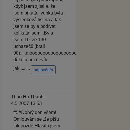
když jsem zjistila, že
jsem přijátá...venku byla
výsledková listina a tak
jsem se byla podívat
kolikátá jsem...Byla
jsem 10. ze 130
uchazečů (brali
90).....moooooooooooooooooc
děkuju ani nevíte
jak.........
odpovědět
Thao Ha Thanh –
4.5.2007 13:53
#5#Dobrý den všem!
Omlouvám se ,že píšu
tak pozdě.Hlásila jsem