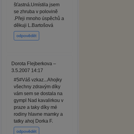
šťastná.Umístila jsem
se zhruba v polovině
.Přeji mnoho úspěchů a
děkuji L.Bartošová
odpovědět
Dorota Flejberkova –
3.5.2007 14:17
#5#Váš vzkaz...Ahojky
všechny zdravým díky
vám sem se dostala na
gympl Nad kavalirkou v
praze a taky díky mé
rodiny hlavne mamky a
tatky ahoj Dorka F.
odpovědět