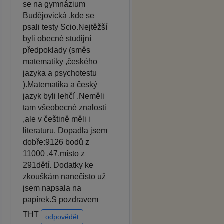
se na gymnázium
Budějovická ,kde se
psali testy Scio.Nejtěžší
byli obecné studijní
předpoklady (směs
matematiky ,českého
jazyka a psychotestu
).Matematika a český
jazyk byli lehčí .Neměli
tam všeobecné znalosti
,ale v češtině měli i
literaturu. Dopadla jsem
dobře:9126 bodů z
11000 ,47.místo z
291dětí. Dodatky ke
zkouškám nanečisto už
jsem napsala na
papírek.S pozdravem
THT
odpovědět