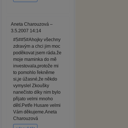
Aneta Charouzová –
3.5.2007 14:14
#5##5#Ahojky všechny
zdravým a chci jim moc
poděkovat jsem ráda.že
moje maminka do mě
investovala,protože mi
to pomohlo řekněme
si,je úžasné,že někdo
vymyslel Zkoušky
nanečisto díky nim bylo
přijato velmi mnoho
dětí.Petře Husare velmi
Vám děkujeme.Aneta
Charouzová