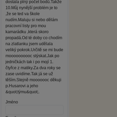
dostala plný počet bodů.Takže
10.Můj nynější problém je to
,že se ted va škole
nudím.Maluju si nebo dělám
pracovní listy pro mou
kamarádku ,která skoro
propadá.Od té doby co chodím
na zlatlanku jsem udělala
veliký pokrok.Určitě se mi bude
moooooooooc stýskat.Jak po
jedničkách tak i po mojí 1.
čtyřce z matiky.Za dva roky se
zase uvidíme.Tak já se už
těším.Stejně mooooooc děkuji
p.Husarovi a jeho
&quot;týmu&quot;.
Jméno