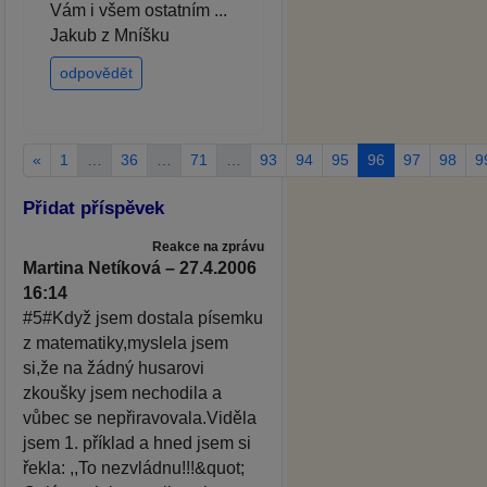
Vám i všem ostatním ...
Jakub z Mníšku
odpovědět
«
1
…
36
…
71
…
93
94
95
96
97
98
9
Přidat příspěvek
Reakce na zprávu
Martina Netíková – 27.4.2006
16:14
#5#Když jsem dostala písemku
z matematiky,myslela jsem
si,že na žádný husarovi
zkoušky jsem nechodila a
vůbec se nepřiravovala.Viděla
jsem 1. příklad a hned jsem si
řekla: ,,To nezvládnu!!!&quot;