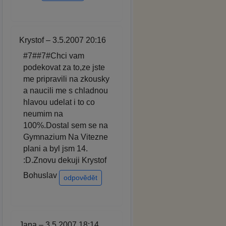
Krystof – 3.5.2007 20:16
#7##7#Chci vam
podekovat za to,ze jste
me pripravili na zkousky
a naucili me s chladnou
hlavou udelat i to co
neumim na
100%.Dostal sem se na
Gymnazium Na Vitezne
plani a byl jsm 14.
:D.Znovu dekuji Krystof
Bohuslav
odpovědět
Jana – 3.5.2007 18:14