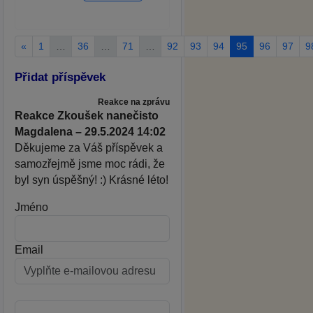
«
1
…
36
…
71
…
92
93
94
95
96
97
9
Přidat příspěvek
Reakce na zprávu
Reakce Zkoušek nanečisto
Magdalena – 29.5.2024 14:02
Děkujeme za Váš příspěvek a
samozřejmě jsme moc rádi, že
byl syn úspěšný! :) Krásné léto!
Jméno
Email