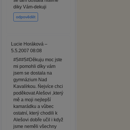
se tam dostala hlavne
diky Vám-dekuji
odpovědět
Lucie Horáková –
5.5.2007 08:08
#5##5#Děkuju moc jste
mi pomohli díky vám
jsem se dostala na
gymnázium Nad
Kavalírkou. Ńejvíce chci
poděkovat Alešovi ,který
mě a moji nejlepší
kamarádku a vůbec
ostatní, který chodili k
Alešovi dobře učil i když
jsme neměli všechny