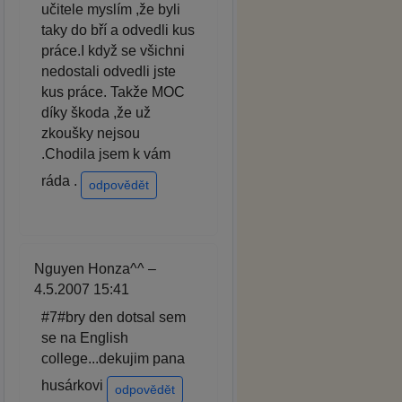
učitele myslím ,že byli
taky do bří a odvedli kus
práce.I když se všichni
nedostali odvedli jste
kus práce. Takže MOC
díky škoda ,že už
zkoušky nejsou
.Chodila jsem k vám
ráda .
odpovědět
Nguyen Honza^^ –
4.5.2007 15:41
#7#bry den dotsal sem
se na English
college...dekujim pana
husárkovi
odpovědět