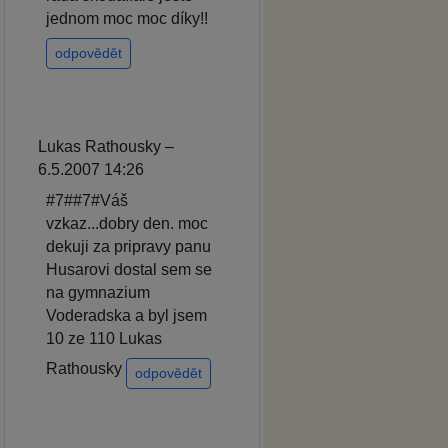
jednom moc moc díky!!
odpovědět
Lukas Rathousky –
6.5.2007 14:26
#7##7#Váš
vzkaz...dobry den. moc
dekuji za pripravy panu
Husarovi dostal sem se
na gymnazium
Voderadska a byl jsem
10 ze 110 Lukas
Rathousky
odpovědět