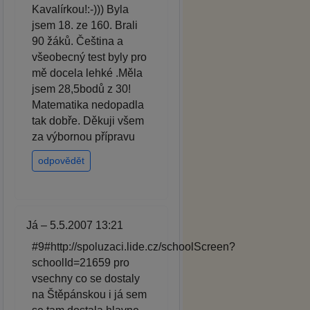
Kavalírkou!:-))) Byla
jsem 18. ze 160. Brali
90 žáků. Čeština a
všeobecný test byly pro
mě docela lehké .Měla
jsem 28,5bodů z 30!
Matematika nedopadla
tak dobře. Děkuji všem
za výbornou přípravu
odpovědět
Já – 5.5.2007 13:21
#9#http://spoluzaci.lide.cz/schoolScreen?
schoolId=21659 pro
vsechny co se dostaly
na Štěpánskou i já sem