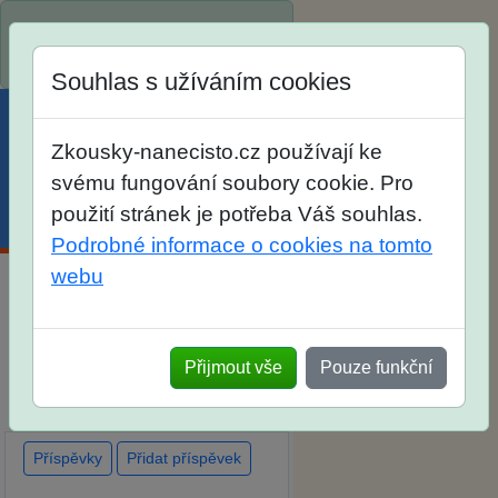
Spustili jsme přihlašování na
školní rok 2026/2027!
Souhlas s užíváním cookies
Zkousky-nanecisto.cz používají ke
svému fungování soubory cookie. Pro
použití stránek je potřeba Váš souhlas.
Menu
Účet
Košík
Podrobné informace o cookies na tomto
webu
Diskuse Jak jste dopadli u
zkoušek na SŠ? Vaše ohlasy
Přijmout vše
Pouze funkční
po skutečných přijímacích
zkouškách
Příspěvky
Přidat příspěvek