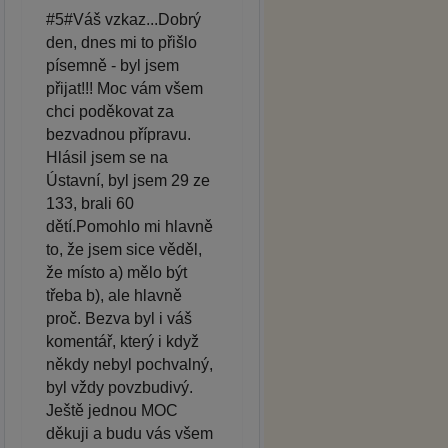
#5#Váš vzkaz...Dobrý
den, dnes mi to přišlo
písemně - byl jsem
přijat!!! Moc vám všem
chci poděkovat za
bezvadnou přípravu.
Hlásil jsem se na
Ústavní, byl jsem 29 ze
133, brali 60
dětí.Pomohlo mi hlavně
to, že jsem sice věděl,
že místo a) mělo být
třeba b), ale hlavně
proč. Bezva byl i váš
komentář, který i když
někdy nebyl pochvalný,
byl vždy povzbudivý.
Ještě jednou MOC
děkuji a budu vás všem