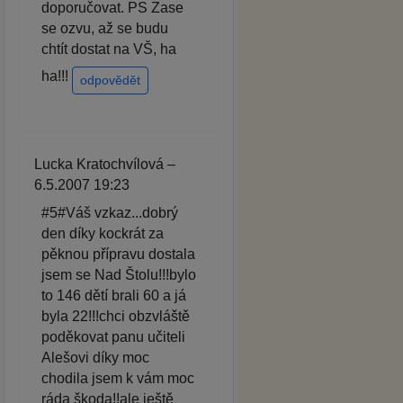
doporučovat. PS Zase
se ozvu, až se budu
chtít dostat na VŠ, ha
ha!!!
odpovědět
Lucka Kratochvílová –
6.5.2007 19:23
#5#Váš vzkaz...dobrý
den díky kockrát za
pěknou přípravu dostala
jsem se Nad Štolu!!!bylo
to 146 dětí brali 60 a já
byla 22!!!chci obzvláště
poděkovat panu učiteli
Alešovi díky moc
chodila jsem k vám moc
ráda škoda!!ale ještě