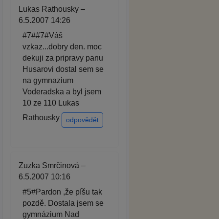
Lukas Rathousky –
6.5.2007 14:26
#7##7#Váš
vzkaz...dobry den. moc
dekuji za pripravy panu
Husarovi dostal sem se
na gymnazium
Voderadska a byl jsem
10 ze 110 Lukas
Rathousky
odpovědět
Zuzka Smrčinová –
6.5.2007 10:16
#5#Pardon ,že píšu tak
pozdě. Dostala jsem se
gymnázium Nad