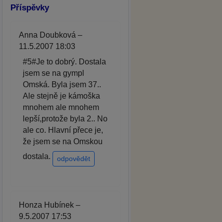
Příspěvky
Anna Doubková –
11.5.2007 18:03
#5#Je to dobrý. Dostala
jsem se na gympl
Omská. Byla jsem 37..
Ale stejně je kámoška
mnohem ale mnohem
lepší,protože byla 2.. No
ale co. Hlavní přece je,
že jsem se na Omskou
dostala.
odpovědět
Honza Hubínek –
9.5.2007 17:53