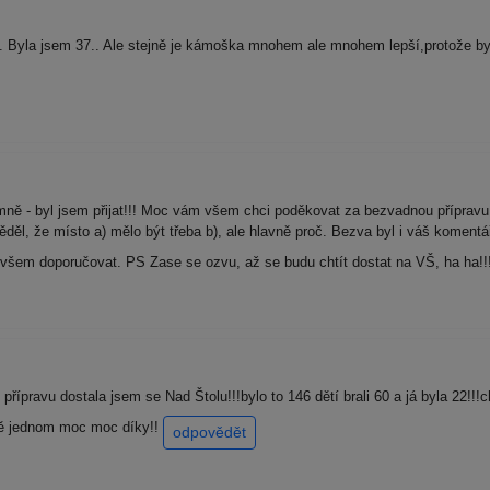
Byla jsem 37.. Ale stejně je kámoška mnohem ale mnohem lepší,protože byla
mně - byl jsem přijat!!! Moc vám všem chci poděkovat za bezvadnou přípravu.
ěděl, že místo a) mělo být třeba b), ale hlavně proč. Bezva byl i váš komentá
všem doporučovat. PS Zase se ozvu, až se budu chtít dostat na VŠ, ha ha!!
ípravu dostala jsem se Nad Štolu!!!bylo to 146 dětí brali 60 a já byla 22!!!c
tě jednom moc moc díky!!
odpovědět