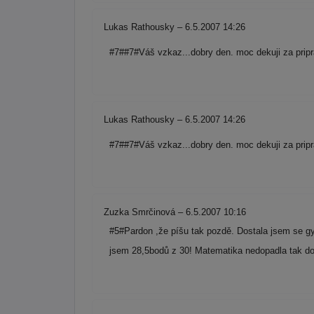
Lukas Rathousky – 6.5.2007 14:26
#7##7#Váš vzkaz...dobry den. moc dekuji za pri
Lukas Rathousky – 6.5.2007 14:26
#7##7#Váš vzkaz...dobry den. moc dekuji za pri
Zuzka Smrčinová – 6.5.2007 10:16
#5#Pardon ,že píšu tak pozdě. Dostala jsem se gy
jsem 28,5bodů z 30! Matematika nedopadla tak do