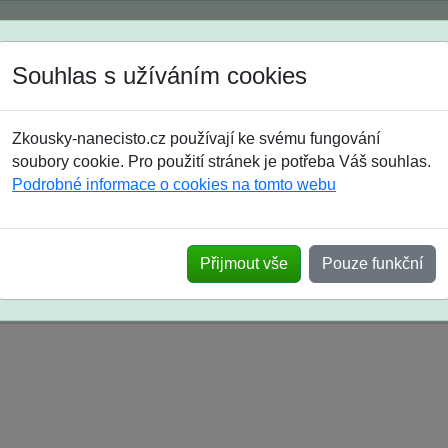
Spustili jsme přihlašování na školní rok 2026/2027!
Souhlas s užíváním cookies
Jak si vybrat
Časté dotazy
Zkousky-nanecisto.cz používají ke svému fungování
8. třída
9. třída
střední
maturanti
soutěže
prázdniny
soubory cookie. Pro použití stránek je potřeba Váš souhlas.
Podrobné informace o cookies na tomto webu
k na SŠ? Vaše ohlasy po skutečných přijímací
Přijmout vše
Pouze funkční