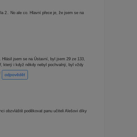
 2.. No ale co. Hlavní přece je, že jsem se na
 Hlásil jsem se na Ústavní, byl jsem 29 ze 133,
ř, který i když někdy nebyl pochvalný, byl vždy
!
odpovědět
hci obzvláště poděkovat panu učiteli Alešovi díky