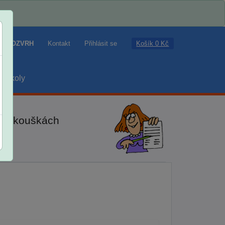
Košík 0 Kč
ROZVRH
Kontakt
Přihlásit se
školy
ch zkouškách