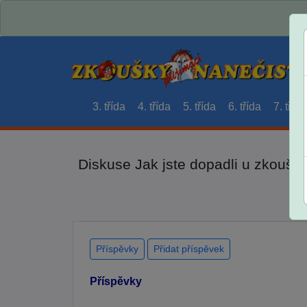
3. třída
4. třída
5. třída
6. třída
7. třída
Diskuse Jak jste dopadli u zkouše
Příspěvky
Přidat příspěvek
Příspěvky