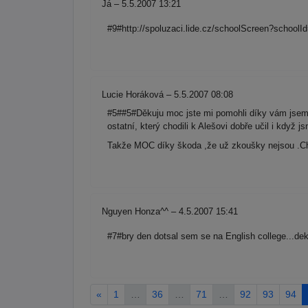
Já – 5.5.2007 13:21
#9#http://spoluzaci.lide.cz/schoolScreen?school
Lucie Horáková – 5.5.2007 08:08
#5##5#Děkuju moc jste mi pomohli díky vám jsem 
ostatní, který chodili k Alešovi dobře učil i když 
Takže MOC díky škoda ,že už zkoušky nejsou .Ch
Nguyen Honza^^ – 4.5.2007 15:41
#7#bry den dotsal sem se na English college...de
«
1
…
36
…
71
…
92
93
94