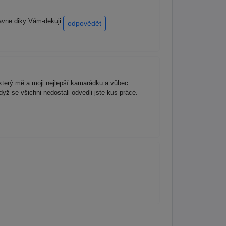
lavne diky Vám-dekuji
odpovědět
který mě a moji nejlepší kamarádku a vůbec
dyž se všichni nedostali odvedli jste kus práce.