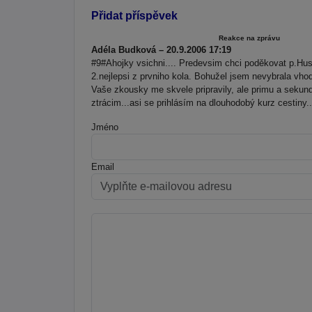
Přidat příspěvek
Reakce na zprávu
Adéla Budková – 20.9.2006 17:19
#9#Ahojky vsichni.... Predevsim chci poděkovat p.Hus
2.nejlepsi z prvniho kola. Bohužel jsem nevybrala vhod
Vaše zkousky me skvele pripravily, ale primu a sekund
ztrácim...asi se prihlásím na dlouhodobý kurz cestiny.
Jméno
Email