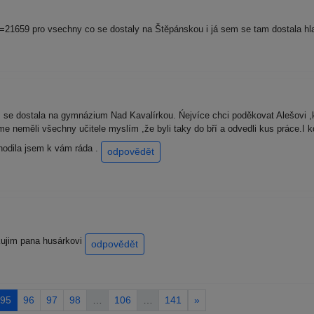
Id=21659 pro vsechny co se dostaly na Štěpánskou i já sem se tam dostala h
se dostala na gymnázium Nad Kavalírkou. Ńejvíce chci poděkovat Alešovi ,
jsme neměli všechny učitele myslím ,že byli taky do bří a odvedli kus práce.I k
odila jsem k vám ráda .
odpovědět
kujim pana husárkovi
odpovědět
95
96
97
98
…
106
…
141
»