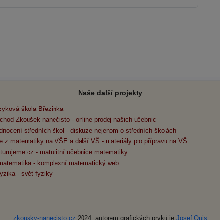
Naše další projekty
zyková škola Březinka
chod Zkoušek nanečisto - online prodej našich učebnic
dnocení středních škol - diskuze nejenom o středních školách
e z matematiky na VŠE a další VŠ - materiály pro přípravu na VŠ
turujeme.cz - maturitní učebnice matematiky
matematika - komplexní matematický web
yzika - svět fyziky
zkousky-nanecisto.cz
2024, autorem grafických prvků je
Josef Quis