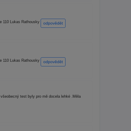
 ze 110 Lukas Rathousky
odpovědět
 ze 110 Lukas Rathousky
odpovědět
 všeobecný test byly pro mě docela lehké .Měla