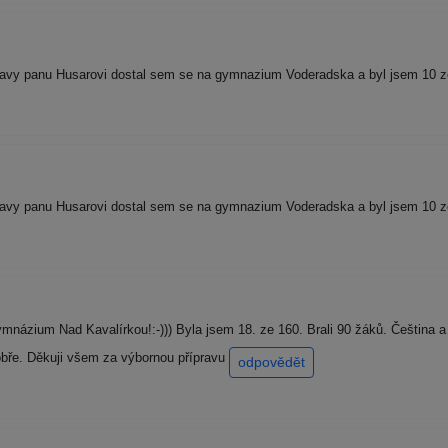
pravy panu Husarovi dostal sem se na gymnazium Voderadska a byl jsem 10
pravy panu Husarovi dostal sem se na gymnazium Voderadska a byl jsem 10
mnázium Nad Kavalírkou!:-))) Byla jsem 18. ze 160. Brali 90 žáků. Čeština a
bře. Děkuji všem za výbornou přípravu
odpovědět