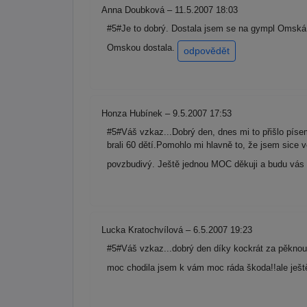
Anna Doubková – 11.5.2007 18:03
#5#Je to dobrý. Dostala jsem se na gympl Omská. 
Omskou dostala.
odpovědět
Honza Hubínek – 9.5.2007 17:53
#5#Váš vzkaz...Dobrý den, dnes mi to přišlo píse
brali 60 dětí.Pomohlo mi hlavně to, že jsem sice v
povzbudivý. Ještě jednou MOC děkuji a budu vás 
Lucka Kratochvílová – 6.5.2007 19:23
#5#Váš vzkaz...dobrý den díky kockrát za pěknou př
moc chodila jsem k vám moc ráda škoda!!ale ješ