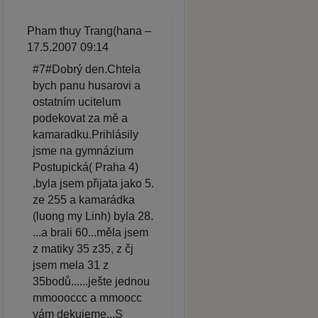
Pham thuy Trang(hana –
17.5.2007 09:14
#7#Dobrý den.Chtela
bych panu husarovi a
ostatním ucitelum
podekovat za mě a
kamaradku.Prihlásily
jsme na gymnázium
Postupická( Praha 4)
,byla jsem přijata jako 5.
ze 255 a kamarádka
(luong my Linh) byla 28.
...a brali 60...měla jsem
z matiky 35 z35, z čj
jsem mela 31 z
35bodů......ješte jednou
mmoooccc a mmoocc
vám dekujeme...S