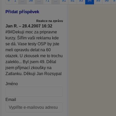
«
1
…
36
…
71
…
91
92
93
94
95
96
9
Přidat příspěvek
Reakce na zprávu
Jan R. – 28.4.2007 16:32
#9#Dekuji moc za pripravne
kurzy. Šířím vaši reklamu kde
se dá. Vase testy OSP by jste
meli opravdu delat na 60
otazek. U zkousek me to trochu
zaleklo... Byl jsem 49. Dělal
jsem příjmací zkoušky na
Zatlanku. Děkuji Jan Rozsypal
Jméno
Email