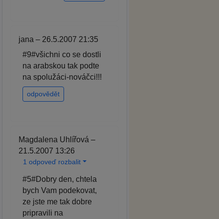
jana – 26.5.2007 21:35
#9#všichni co se dostli
na arabskou tak podte
na spolužáci-nováčci!!!
odpovědět
Magdalena Uhlířová –
21.5.2007 13:26
1 odpoveď rozbalit
#5#Dobry den, chtela
bych Vam podekovat,
ze jste me tak dobre
pripravili na