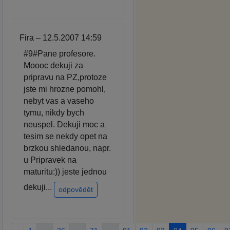
Fira – 12.5.2007 14:59
#9#Pane profesore.
Moooc dekuji za
pripravu na PZ,protoze
jste mi hrozne pomohl,
nebyt vas a vaseho
tymu, nikdy bych
neuspel. Dekuji moc a
tesim se nekdy opet na
brzkou shledanou, napr.
u Pripravek na
maturitu:)) jeste jednou
dekuji...
odpovědět