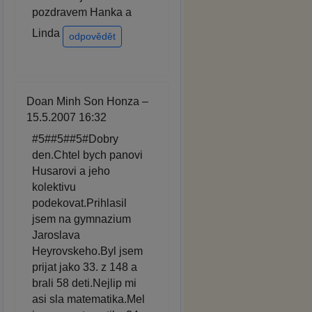
pozdravem Hanka a
Linda
odpovědět
Doan Minh Son Honza –
15.5.2007 16:32
#5##5##5#Dobry
den.Chtel bych panovi
Husarovi a jeho
kolektivu
podekovat.Prihlasil
jsem na gymnazium
Jaroslava
Heyrovskeho.Byl jsem
prijat jako 33. z 148 a
brali 58 deti.Nejlip mi
asi sla matematika.Mel