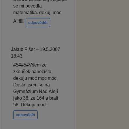
se mi povedla
matematika. dekuji moc
Ali!!!!!
odpovědět
Jakub Fišer – 19.5.2007
18:43
#5##5#Všem ze
zkoušek nanecisto
dekuju moc moc moc.
Dostal jsem se na
Gymnázium Nad Álejí
jako 36. ze 164 a brali
58. Děkuju moc!!!
odpovědět