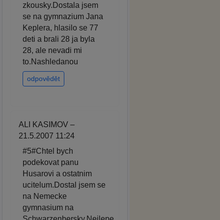
zkousky.Dostala jsem
se na gymnazium Jana
Keplera, hlasilo se 77
deti a brali 28 ja byla
28, ale nevadi mi
to.Nashledanou
odpovědět
ALI KASIMOV –
21.5.2007 11:24
#5#Chtel bych
podekovat panu
Husarovi a ostatnim
ucitelum.Dostal jsem se
na Nemecke
gymnasium na
Schwarzenbersky.Nejlepe