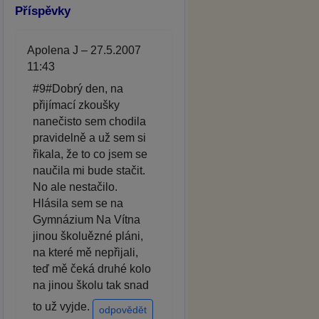
Příspěvky
Apolena J – 27.5.2007
11:43
#9#Dobrý den, na
přijímací zkoušky
nanečisto sem chodila
pravidelně a už sem si
řikala, že to co jsem se
naučila mi bude stačit.
No ale nestačilo.
Hlásila sem se na
Gymnázium Na Vítna
jinou školuězné pláni,
na které mě nepřijali,
teď mě čeká druhé kolo
na jinou školu tak snad
to už vyjde.
odpovědět