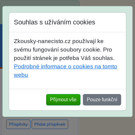
Spustili jsme přihlašování na
školní rok 2026/2027!
Souhlas s užíváním cookies
Zkousky-nanecisto.cz používají ke
svému fungování soubory cookie. Pro
použití stránek je potřeba Váš souhlas.
Menu
Účet
Košík
Podrobné informace o cookies na tomto
webu
Diskuse Jak jste dopadli u
zkoušek na SŠ? Vaše ohlasy
Přijmout vše
Pouze funkční
po skutečných přijímacích
zkouškách
Příspěvky
Přidat příspěvek