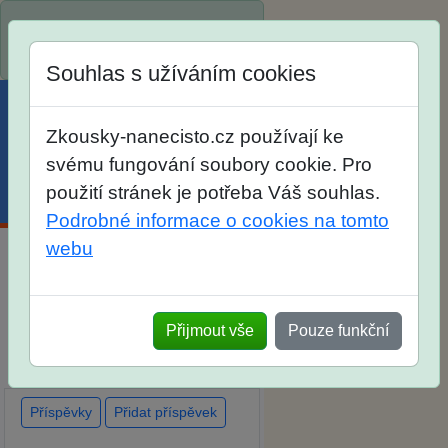
Spustili jsme přihlašování na
školní rok 2026/2027!
Souhlas s užíváním cookies
Zkousky-nanecisto.cz používají ke
svému fungování soubory cookie. Pro
použití stránek je potřeba Váš souhlas.
Menu
Účet
Košík
Podrobné informace o cookies na tomto
webu
Diskuse Jak jste dopadli u
zkoušek na SŠ? Vaše ohlasy
Přijmout vše
Pouze funkční
po skutečných přijímacích
zkouškách
Příspěvky
Přidat příspěvek