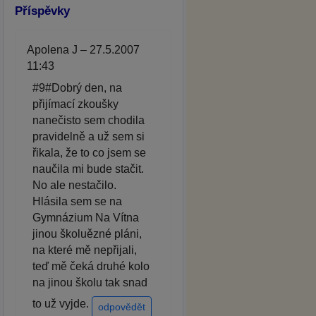
Příspěvky
Apolena J – 27.5.2007
11:43
#9#Dobrý den, na
přijímací zkoušky
nanečisto sem chodila
pravidelně a už sem si
řikala, že to co jsem se
naučila mi bude stačit.
No ale nestačilo.
Hlásila sem se na
Gymnázium Na Vítna
jinou školuězné pláni,
na které mě nepřijali,
teď mě čeká druhé kolo
na jinou školu tak snad
to už vyjde.
odpovědět