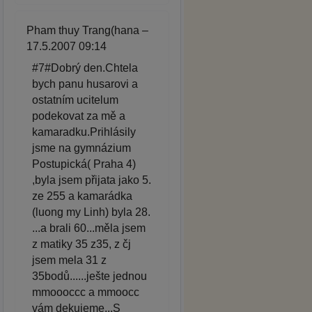
Pham thuy Trang(hana –
17.5.2007 09:14
#7#Dobrý den.Chtela
bych panu husarovi a
ostatním ucitelum
podekovat za mě a
kamaradku.Prihlásily
jsme na gymnázium
Postupická( Praha 4)
,byla jsem přijata jako 5.
ze 255 a kamarádka
(luong my Linh) byla 28.
...a brali 60...měla jsem
z matiky 35 z35, z čj
jsem mela 31 z
35bodů......ješte jednou
mmoooccc a mmoocc
vám dekujeme...S