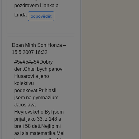
pozdravem Hanka a
Linda
odpovědět
Doan Minh Son Honza –
15.5.2007 16:32
#5##5##5#Dobry
den.Chtel bych panovi
Husarovi a jeho
kolektivu
podekovat.Prihlasil
jsem na gymnazium
Jaroslava
Heyrovskeho.Byl jsem
prijat jako 33. z 148 a
brali 58 deti.Nejlip mi
asi sla matematika.Mel