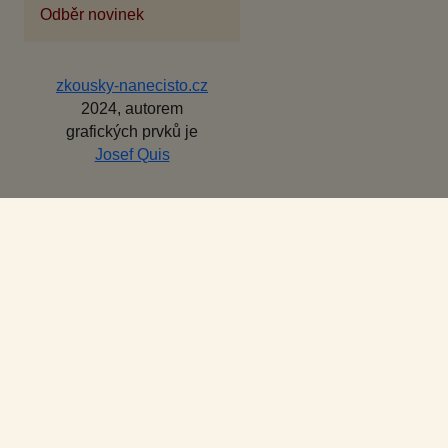
Odběr novinek
zkousky-nanecisto.cz
2024, autorem
grafických prvků je
Josef Quis