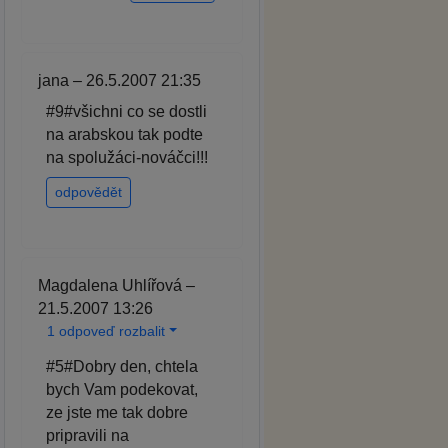
jana – 26.5.2007 21:35
#9#všichni co se dostli
na arabskou tak podte
na spolužáci-nováčci!!!
odpovědět
Magdalena Uhlířová –
21.5.2007 13:26
1 odpoveď rozbalit
#5#Dobry den, chtela
bych Vam podekovat,
ze jste me tak dobre
pripravili na