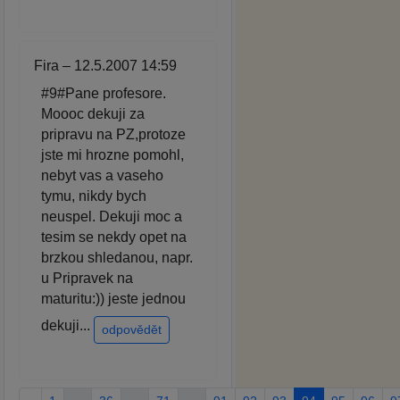
Fira – 12.5.2007 14:59
#9#Pane profesore.
Moooc dekuji za
pripravu na PZ,protoze
jste mi hrozne pomohl,
nebyt vas a vaseho
tymu, nikdy bych
neuspel. Dekuji moc a
tesim se nekdy opet na
brzkou shledanou, napr.
u Pripravek na
maturitu:)) jeste jednou
dekuji...
odpovědět