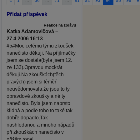
«
1
…
36
…
71
…
91
92
93
94
95
96
9
Přidat příspěvek
Reakce na zprávu
Katka Adamovičová –
27.4.2006 16:13
#5#Moc celému týmu zkoušek
nanečisto děkuji. Na přijímačky
jsem se dostala(byla jsem 12.
ze 133).Opravdu mockrát
děkuji.Na zkouškách(těch
pravých) jsem si téměř
neuvědomovala,že jsou to ty
opravdové zkoušky a né ty
nanečisto. Byla jsem naprsto
klidná a podle toho to také tak
dobře dopadlo.Tak
nashledanou a mnoho nápadů
při zkouškách nanečisto v
příštím roce!