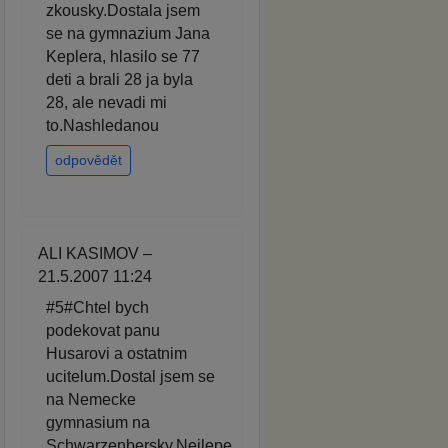
zkousky.Dostala jsem
se na gymnazium Jana
Keplera, hlasilo se 77
deti a brali 28 ja byla
28, ale nevadi mi
to.Nashledanou
odpovědět
ALI KASIMOV –
21.5.2007 11:24
#5#Chtel bych
podekovat panu
Husarovi a ostatnim
ucitelum.Dostal jsem se
na Nemecke
gymnasium na
Schwarzenbersky.Nejlepe