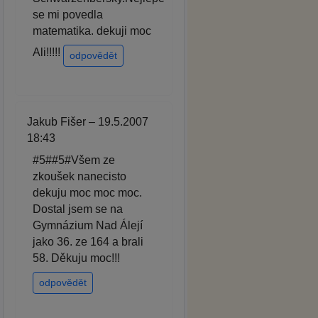
se mi povedla
matematika. dekuji moc
Ali!!!!!
odpovědět
Jakub Fišer – 19.5.2007
18:43
#5##5#Všem ze
zkoušek nanecisto
dekuju moc moc moc.
Dostal jsem se na
Gymnázium Nad Álejí
jako 36. ze 164 a brali
58. Děkuju moc!!!
odpovědět