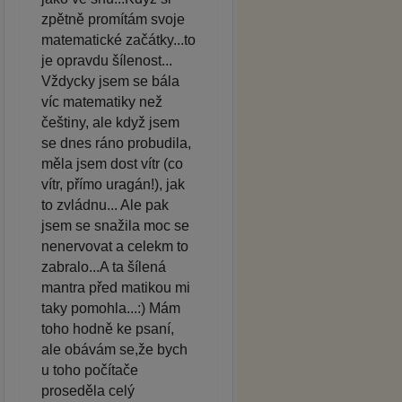
zpětně promítám svoje
matematické začátky...to
je opravdu šílenost...
Vždycky jsem se bála
víc matematiky než
češtiny, ale když jsem
se dnes ráno probudila,
měla jsem dost vítr (co
vítr, přímo uragán!), jak
to zvládnu... Ale pak
jsem se snažila moc se
nenervovat a celekm to
zabralo...A ta šílená
mantra před matikou mi
taky pomohla...:) Mám
toho hodně ke psaní,
ale obávám se,že bych
u toho počítače
proseděla celý