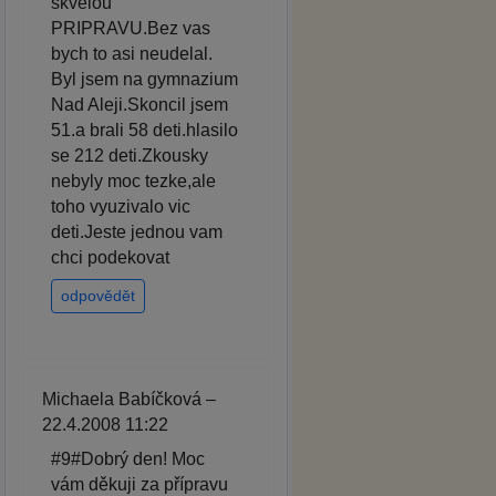
skvelou
PRIPRAVU.Bez vas
bych to asi neudelal.
Byl jsem na gymnazium
Nad Aleji.Skoncil jsem
51.a brali 58 deti.hlasilo
se 212 deti.Zkousky
nebyly moc tezke,ale
toho vyuzivalo vic
deti.Jeste jednou vam
chci podekovat
odpovědět
Michaela Babíčková –
22.4.2008 11:22
#9#Dobrý den! Moc
vám děkuji za přípravu