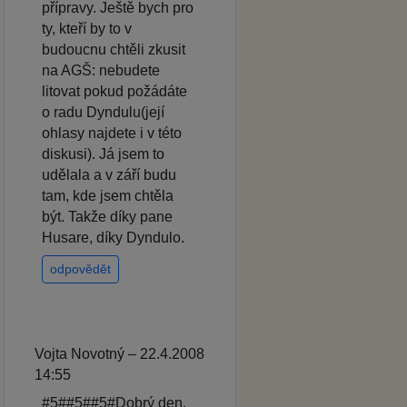
přípravy. Ještě bych pro
ty, kteří by to v
budoucnu chtěli zkusit
na AGŠ: nebudete
litovat pokud požádáte
o radu Dyndulu(její
ohlasy najdete i v této
diskusi). Já jsem to
udělala a v září budu
tam, kde jsem chtěla
být. Takže díky pane
Husare, díky Dyndulo.
odpovědět
Vojta Novotný – 22.4.2008
14:55
#5##5##5#Dobrý den,