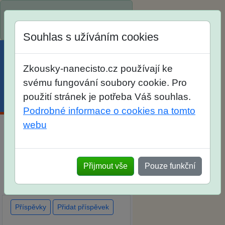
Spustili jsme přihlašování na
školní rok 2026/2027!
Souhlas s užíváním cookies
Zkousky-nanecisto.cz používají ke
svému fungování soubory cookie. Pro
použití stránek je potřeba Váš souhlas.
Menu
Účet
Košík
Podrobné informace o cookies na tomto
webu
Diskuse Jak jste dopadli u
zkoušek na SŠ? Vaše ohlasy
Přijmout vše
Pouze funkční
po skutečných přijímacích
zkouškách
Příspěvky
Přidat příspěvek