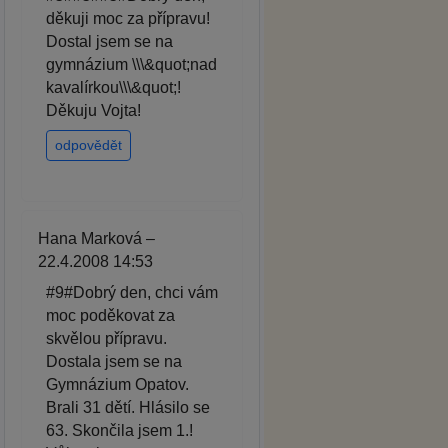
děkuji moc za přípravu!
Dostal jsem se na
gymnázium \\\&quot;nad
kavalírkou\\\&quot;!
Děkuju Vojta!
odpovědět
Hana Marková –
22.4.2008 14:53
#9#Dobrý den, chci vám
moc poděkovat za
skvělou přípravu.
Dostala jsem se na
Gymnázium Opatov.
Brali 31 dětí. Hlásilo se
63. Skončila jsem 1.!