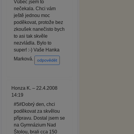
Vůbec jsem to
nečekala. Chci vám
ještě jednou moc
poděkovat, protože bez
zkoušek nanečisto bych
to asi tak skvěle
nezvládla. Bylo to
super! :-) Vaše Hanka
Marková.
odpovědět
Honza K. – 22.4.2008
14:19
#5#Dobrý den, chci
poděkovat za skvělou
přípravu. Dostal jsem se
na Gymnázium Nad
Štolou, brali cca 150