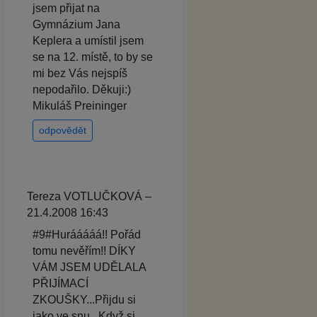
jsem přijat na
Gymnázium Jana
Keplera a umístil jsem
se na 12. místě, to by se
mi bez Vás nejspíš
nepodařilo. Děkuji:)
Mikuláš Preininger
odpovědět
Tereza VOTLUČKOVÁ –
21.4.2008 16:43
#9#Hurááááá!! Pořád
tomu nevěřím!! DÍKY
VÁM JSEM UDĚLALA
PŘIJÍMACÍ
ZKOUŠKY...Přijdu si
jako ve snu...Když si