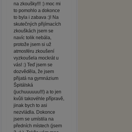
na zkoušky!!! :) moc mi
to pomohlo a dokonce
to byla i zabava :)! Na
skutečných přijímacích
zkouškách jsem se
navíc tolik nebála,
protože jsem si už
atmosféru zkoušení
vyzkoušela mockrát u
vás! :) Teď jsem se
dozvěděla, že jsem
přijatá na gymnázium
Špitálská
(juchuuuuuu!!!) a to jen
kvůli takovéhle přípravě,
jinak bych to asi
nezvládla. Dokonce
jsem se umístila na
předních místech (jsem