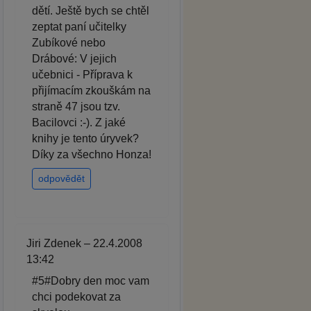
dětí. Ještě bych se chtěl
zeptat paní učitelky
Zubíkové nebo
Drábové: V jejich
učebnici - Příprava k
přijímacím zkouškám na
straně 47 jsou tzv.
Bacilovci :-). Z jaké
knihy je tento úryvek?
Díky za všechno Honza!
odpovědět
Jiri Zdenek – 22.4.2008
13:42
#5#Dobry den moc vam
chci podekovat za