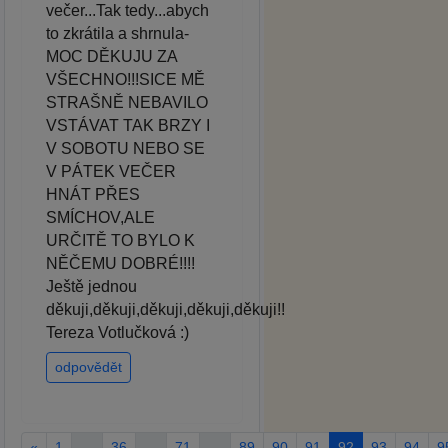
večer...Tak tedy...abych
to zkrátila a shrnula-
MOC DĚKUJU ZA
VŠECHNO!!!SICE MĚ
STRAŠNĚ NEBAVILO
VSTÁVAT TAK BRZY I
V SOBOTU NEBO SE
V PÁTEK VEČER
HNÁT PŘES
SMÍCHOV,ALE
URČITĚ TO BYLO K
NĚČEMU DOBRÉ!!!!
Ještě jednou
děkuji,děkuji,děkuji,děkuji,děkuji!!
Tereza Votlučková :)
odpovědět
«
1
…
36
…
71
…
89
90
91
92
93
94
9