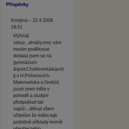
Příspěvky
Kristýna – 22.4.2008
16:51
#5#Váš
vzkaz...ahojky,moc vám
musím poděkovat
dostala jsem se na
gymnázium
&quot;Chodovická&quot;
tj.v H.Počernicích-
Matematioka a českýá
jazyk jsem měla v
pohodě a studijní
předpoklad tak
napůl....děkuji všem
učitelům že mělio tajk
podobné příklady kromě
všeobecného