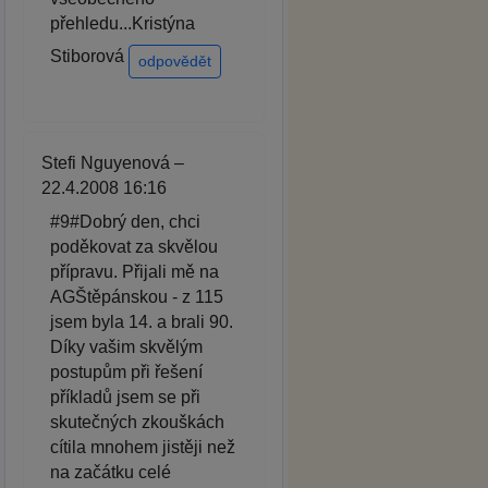
přehledu...Kristýna
Stiborová
odpovědět
Stefi Nguyenová –
22.4.2008 16:16
#9#Dobrý den, chci
poděkovat za skvělou
přípravu. Přijali mě na
AGŠtěpánskou - z 115
jsem byla 14. a brali 90.
Díky vašim skvělým
postupům při řešení
příkladů jsem se při
skutečných zkouškách
cítila mnohem jistěji než
na začátku celé