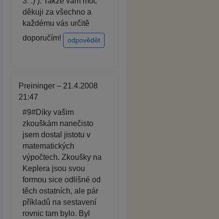
3. :) ). Takže vám moc
děkuji za všechno a
každému vás určitě
doporučím!
odpovědět
Preininger – 21.4.2008
21:47
#9#Díky vašim
zkouškám nanečisto
jsem dostal jistotu v
matematických
výpočtech. Zkoušky na
Keplera jsou svou
formou sice odlišné od
těch ostatních, ale pár
příkladů na sestavení
rovnic tam bylo. Byl