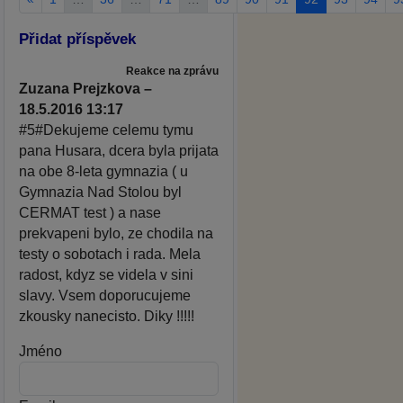
Přidat příspěvek
Reakce na zprávu
Zuzana Prejzkova –
18.5.2016 13:17
#5#Dekujeme celemu tymu
pana Husara, dcera byla prijata
na obe 8-leta gymnazia ( u
Gymnazia Nad Stolou byl
CERMAT test ) a nase
prekvapeni bylo, ze chodila na
testy o sobotach i rada. Mela
radost, kdyz se videla v sini
slavy. Vsem doporucujeme
zkousky nanecisto. Diky !!!!!
Jméno