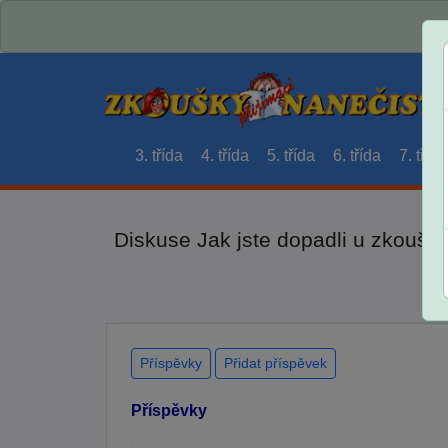
3. třída
4. třída
5. třída
6. třída
7. třída
Diskuse Jak jste dopadli u zkouše
Příspěvky
Přidat příspěvek
Příspěvky