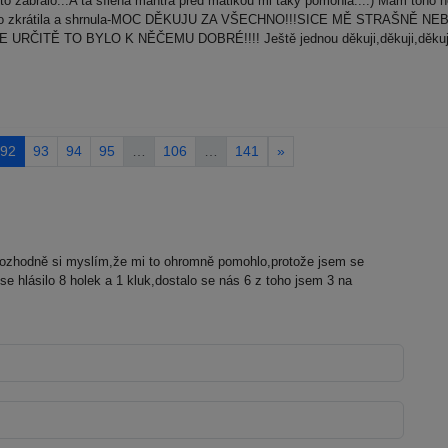
o zabralo...A ta šílená mantra před matikou mi taky pomohla...:) Mám toho 
abych to zkrátila a shrnula-MOC DĚKUJU ZA VŠECHNO!!!SICE MĚ STRAŠN
TĚ TO BYLO K NĚČEMU DOBRÉ!!!! Ještě jednou děkuji,děkuji,děkuji,děku
92
93
94
95
…
106
…
141
»
ozhodně si myslím,že mi to ohromně pomohlo,protože jsem se
 se hlásilo 8 holek a 1 kluk,dostalo se nás 6 z toho jsem 3 na