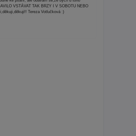
hodně ke psaní, ale obávám se,že bych u toho
Ě NEBAVILO VSTÁVAT TAK BRZY I V SOBOTU NEBO
ji,děkuji!! Tereza Votlučková :)