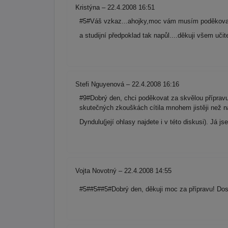
Kristýna – 22.4.2008 16:51
#5#Váš vzkaz...ahojky,moc vám musím poděkovat
a studijní předpoklad tak napůl....děkuji všem uč
Stefi Nguyenová – 22.4.2008 16:16
#9#Dobrý den, chci poděkovat za skvělou přípravu.
skutečných zkouškách cítila mnohem jistěji než na
Dyndulu(její ohlasy najdete i v této diskusi). Já 
Vojta Novotný – 22.4.2008 14:55
#5##5##5#Dobrý den, děkuji moc za přípravu! Dos