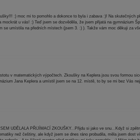
šky!!! :) moc mi to pomohlo a dokonce to byla i zabava :)! Na skutečných př
mockrát u vás! :) Teď jsem se dozvěděla, že jsem přijatá na gymnázium Špitá
sem se umístila na předních místech (jsem 3. :) ). Takže vám moc děkuji za 
totu v matematických výpočtech. Zkoušky na Keplera jsou svou formou sice o
názium Jana Keplera a umístil jsem se na 12. místě, to by se mi bez Vás nejs
SEM UDĚLALA PŘIJÍMACÍ ZKOUŠKY...Přijdu si jako ve snu...Když si zpětně 
atiky než češtiny, ale když jsem se dnes ráno probudila, měla jsem dost vítr 