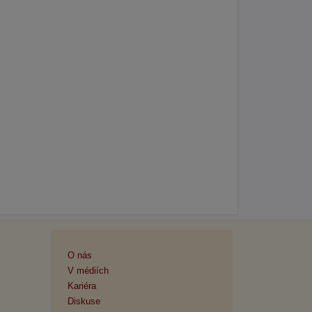
O nás
V médiích
Kariéra
Diskuse