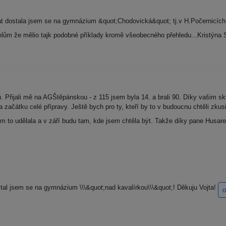
 dostala jsem se na gymnázium &quot;Chodovická&quot; tj.v H.Počernicích
itelům že mělio tajk podobné příklady kromě všeobecného přehledu...Kristýna
 Přijali mě na AGŠtěpánskou - z 115 jsem byla 14. a brali 90. Díky vašim sk
 začátku celé přípravy. Ještě bych pro ty, kteří by to v budoucnu chtěli zku
jsem to udělala a v září budu tam, kde jsem chtěla být. Takže díky pane Husar
tal jsem se na gymnázium \\\&quot;nad kavalírkou\\\&quot;! Děkuju Vojta!