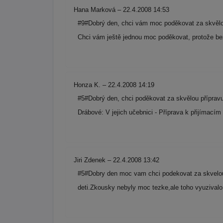
Hana Marková – 22.4.2008 14:53
#9#Dobrý den, chci vám moc poděkovat za skvělou 
Chci vám ještě jednou moc poděkovat, protože bez
Honza K. – 22.4.2008 14:19
#5#Dobrý den, chci poděkovat za skvělou přípravu
Drábové: V jejich učebnici - Příprava k přijímací
Jiri Zdenek – 22.4.2008 13:42
#5#Dobry den moc vam chci podekovat za skvelou 
deti.Zkousky nebyly moc tezke,ale toho vyuzivalo