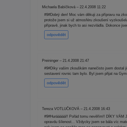
Michaela Babíčková – 22.4.2008 11:22
#9#Dobrý den! Moc vám děkuji za přípravu na zkou
protože jsem si už atmosféru zkoušení vyzkoušela 
přípravě, jinak bych to asi nezvládla. Dokonce j
odpovědět
Preininger – 21.4.2008 21:47
#9#Díky vašim zkouškám nanečisto jsem dostal jis
sestavení rovnic tam bylo. Byl jsem přijat na Gym
odpovědět
Tereza VOTLUČKOVÁ – 21.4.2008 16:43
#9#Hurááááá!! Pořád tomu nevěřím!! DÍKY VÁM J
opravdu šílenost... Vždycky jsem se bála víc matem