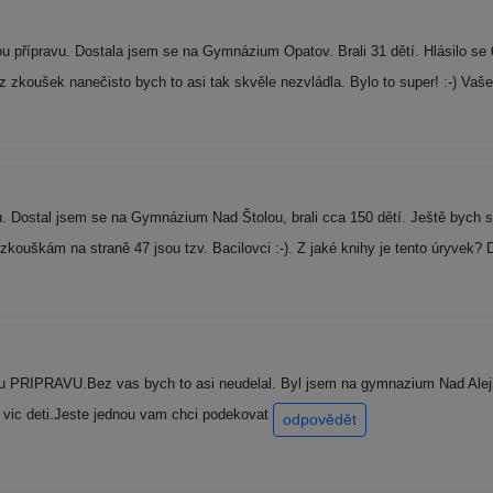
přípravu. Dostala jsem se na Gymnázium Opatov. Brali 31 dětí. Hlásilo se 
 zkoušek nanečisto bych to asi tak skvěle nezvládla. Bylo to super! :-) Va
. Dostal jsem se na Gymnázium Nad Štolou, brali cca 150 dětí. Ještě bych s
m zkouškám na straně 47 jsou tzv. Bacilovci :-). Z jaké knihy je tento úryve
PRIPRAVU.Bez vas bych to asi neudelal. Byl jsem na gymnazium Nad Aleji.Sk
 vic deti.Jeste jednou vam chci podekovat
odpovědět