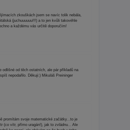
ijímacích zkouškách jsem se navíc tolik nebála,
lská (juchuuuuuu!!!) a to jen kvůli takovéhle
všechno a každému vás určitě doporučím!
dlišné od těch ostatních, ale pár příkladů na
píš nepodařilo. Děkuji:) Mikuláš Preininger
promítám svoje matematické začátky...to je
(co vítr, přímo uragán!), jak to zvládnu... Ale