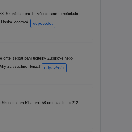
63. Skončila jsem 1.! Vůbec jsem to nečekala.
še Hanka Marková.
odpovědět
e chtěl zeptat paní učitelky Zubíkové nebo
k? Díky za všechno Honza!
odpovědět
oncil jsem 51.a brali 58 deti.hlasilo se 212