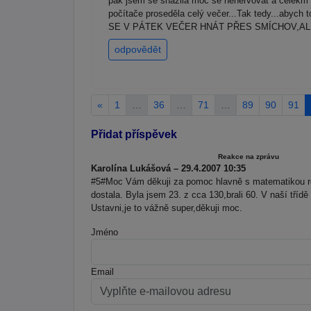
pak jsem se snažila moc se nenervovat a celekm t
počítače proseděla celý večer...Tak tedy...
SE V PÁTEK VEČER HNÁT PŘES SMÍCHOV,ALE URČI
odpovědět
«
1
…
36
…
71
…
89
90
91
Přidat příspěvek
Reakce na zprávu
Karolína Lukášová – 29.4.2007 10:35
#5#Moc Vám děkuji za pomoc hlavně s matematikou r
dostala. Byla jsem 23. z cca 130,brali 60. V naší třídě
Ustavni,je to vážně super,děkuji moc.
Jméno
Email