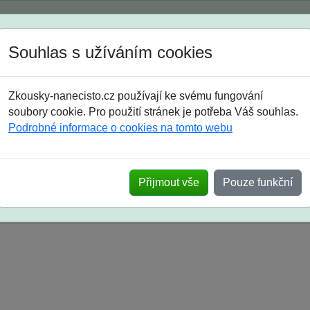
Spustili jsme přihlašování na školní rok 2026/2027!
Souhlas s užíváním cookies
Jak si vybrat
Časté dotazy
Zkousky-nanecisto.cz používají ke svému fungování
8. třída
9. třída
střední
maturanti
soutěže
prázdniny
soubory cookie. Pro použití stránek je potřeba Váš souhlas.
Podrobné informace o cookies na tomto webu
k na SŠ? Vaše ohlasy po skutečných přijímací
Přijmout vše
Pouze funkční