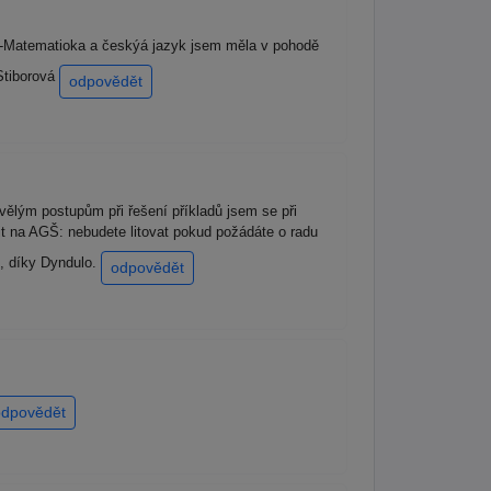
-Matematioka a českýá jazyk jsem měla v pohodě
 Stiborová
odpovědět
vělým postupům při řešení příkladů jsem se při
sit na AGŠ: nebudete litovat pokud požádáte o radu
e, díky Dyndulo.
odpovědět
odpovědět