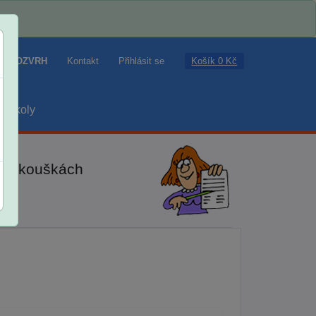
Košík 0 Kč
ROZVRH
Kontakt
Přihlásit se
školy
ch zkouškách