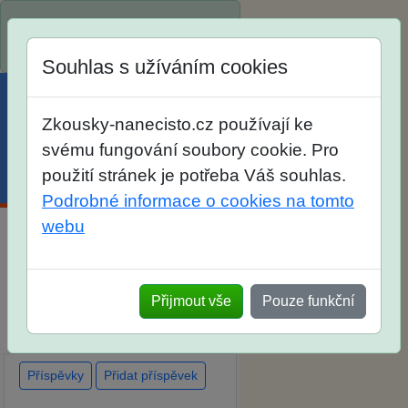
Spustili jsme přihlašování na
školní rok 2026/2027!
Souhlas s užíváním cookies
Zkousky-nanecisto.cz používají ke
svému fungování soubory cookie. Pro
použití stránek je potřeba Váš souhlas.
Menu
Účet
Košík
Podrobné informace o cookies na tomto
webu
Diskuse Jak jste dopadli u
zkoušek na SŠ? Vaše ohlasy
Přijmout vše
Pouze funkční
po skutečných přijímacích
zkouškách
Příspěvky
Přidat příspěvek