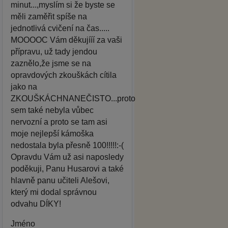
minut...,myslím si že byste se
měli zaměřit spíše na
jednotlivá cvičení na čas.....
MOOOOC Vám děkujííí za vaši
přípravu, už tady jendou
zaznělo,že jsme se na
opravdových zkouškách cítila
jako na
ZKOUŠKÁCHNANEČISTO...proto
sem také nebyla vůbec
nervozní a proto se tam asi
moje nejlepší kámoška
nedostala byla přesně 100!!!!!:-(
Opravdu Vám už asi naposledy
poděkuji, Panu Husarovi a také
hlavně panu učiteli Alešovi,
který mi dodal správnou
odvahu DÍKY!
Jméno