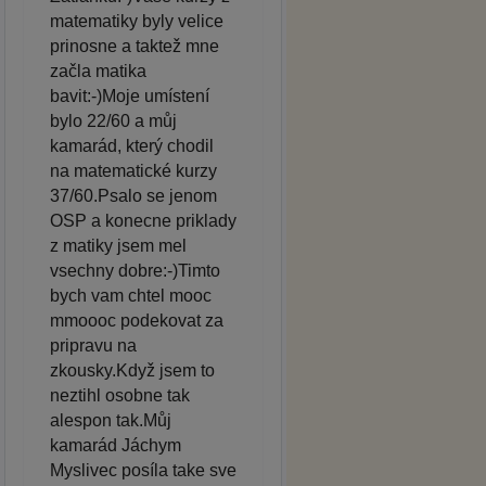
matematiky byly velice
prinosne a taktež mne
začla matika
bavit:-)Moje umístení
bylo 22/60 a můj
kamarád, který chodil
na matematické kurzy
37/60.Psalo se jenom
OSP a konecne priklady
z matiky jsem mel
vsechny dobre:-)Timto
bych vam chtel mooc
mmoooc podekovat za
pripravu na
zkousky.Když jsem to
neztihl osobne tak
alespon tak.Můj
kamarád Jáchym
Myslivec posíla take sve