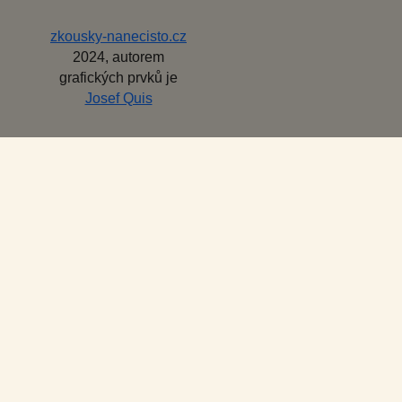
zkousky-nanecisto.cz
2024, autorem
grafických prvků je
Josef Quis