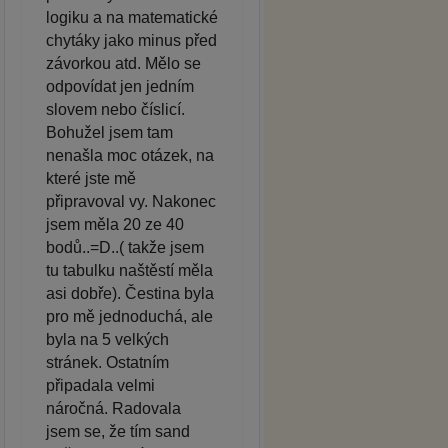
logiku a na matematické
chytáky jako minus před
závorkou atd. Mělo se
odpovídat jen jedním
slovem nebo číslicí.
Bohužel jsem tam
nenašla moc otázek, na
které jste mě
připravoval vy. Nakonec
jsem měla 20 ze 40
bodů..=D..( takže jsem
tu tabulku naštěstí měla
asi dobře). Čestina byla
pro mě jednoduchá, ale
byla na 5 velkých
stránek. Ostatním
připadala velmi
náročná. Radovala
jsem se, že tím sand