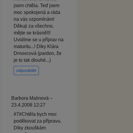
jsem chtěla. Teď jsem
moc spokojená a ráda
na vás vzpomínám!
Děkuji za všechno,
mějte se krásně!!!
Uvidíme se u příprav na
maturitu...! Díky Klára
Drnovcová (pardon, že
je to tak dlouhé...)
odpovědět
Barbora Malinová –
23.4.2008 12:27
#7#Chtěla bych moc
poděkovat za přípravu.
Díky zkouškám