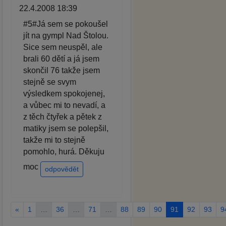
22.4.2008 18:39
#5#Já sem se pokoušel
jít na gympl Nad Štolou.
Sice sem neuspěl, ale
brali 60 dětí a já jsem
skončil 76 takže jsem
stejně se svym
výsledkem spokojenej,
a vůbec mi to nevadí, a
z těch čtyřek a pětek z
matiky jsem se polepšil,
takže mi to stejně
pomohlo, hurá. Děkuju
moc
odpovědět
«
1
…
36
…
71
…
88
89
90
91
92
93
9