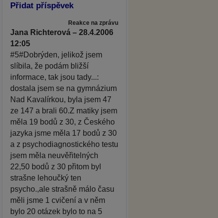
Přidat příspěvek
Reakce na zprávu
Jana Richterová – 28.4.2006
12:05
#5#Dobrýden, jelikož jsem
slíbila, že podám bližší
informace, tak jsou tady...:
dostala jsem se na gymnázium
Nad Kavalírkou, byla jsem 47
ze 147 a brali 60.Z matiky jsem
měla 19 bodů z 30, z Českého
jazyka jsme měla 17 bodů z 30
a z psychodiagnostického testu
jsem měla neuvěřitelných
22,50 bodů z 30 přitom byl
strašne lehoučký ten
psycho.,ale strašně málo času
měli jsme 1 cvičení a v něm
bylo 20 otázek bylo to na 5