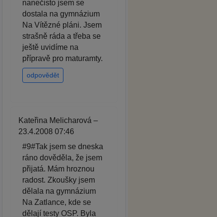
nanečisto jsem se
dostala na gymnázium
Na Vítězné pláni. Jsem
strašně ráda a třeba se
ještě uvidíme na
přípravě pro maturamty.
odpovědět
Kateřina Melicharová –
23.4.2008 07:46
#9#Tak jsem se dneska
ráno dověděla, že jsem
přijatá. Mám hroznou
radost. Zkoušky jsem
dělala na gymnázium
Na Zatlance, kde se
dělají testy OSP. Byla