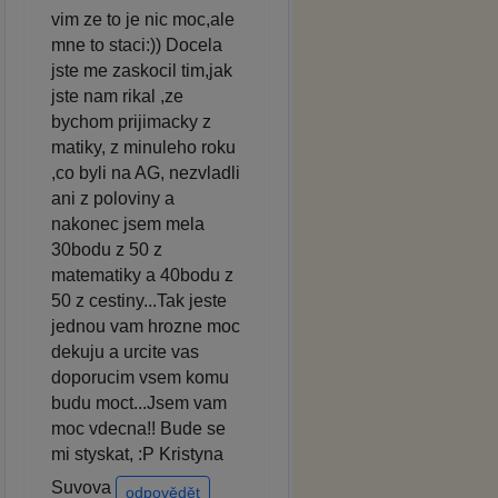
vim ze to je nic moc,ale
mne to staci:)) Docela
jste me zaskocil tim,jak
jste nam rikal ,ze
bychom prijimacky z
matiky, z minuleho roku
,co byli na AG, nezvladli
ani z poloviny a
nakonec jsem mela
30bodu z 50 z
matematiky a 40bodu z
50 z cestiny...Tak jeste
jednou vam hrozne moc
dekuju a urcite vas
doporucim vsem komu
budu moct...Jsem vam
moc vdecna!! Bude se
mi styskat, :P Kristyna
Suvova
odpovědět