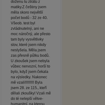
doženu tu ztrátu z
matiky.Z češtiny jsem
měla skoro největší
počet bodů - 32 ze 40.
Všeob. test byl
zvládnutelný, ani ne
moc náročný, ale přesto
tam byly vysvětlivky
slov, které jsem nikdy
neslyšela. Měla jsem
zas přesně půlku bodů.
U zkoušek jsem nebyla
vůbec nervozní, horší to
bylo, když jsem čekala
na výsledky. Nakonec
mě vzali!!!!!!!!!! Byla
jsem 28. ze 115., kteří
dělali zkoušky! Vzali mě
do té nelepší větve-
humanitní, na kterou