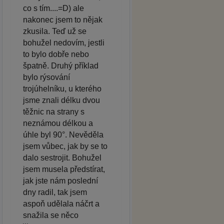
co s tím....=D) ale
nakonec jsem to nějak
zkusila. Teď už se
bohužel nedovím, jestli
to bylo dobře nebo
špatně. Druhý příklad
bylo rýsování
trojúhelníku, u kterého
jsme znali délku dvou
těžnic na strany s
neznámou délkou a
úhle byl 90°. Nevěděla
jsem vůbec, jak by se to
dalo sestrojit. Bohužel
jsem musela předstírat,
jak jste nám poslední
dny radil, tak jsem
aspoň udělala náčrt a
snažila se něco