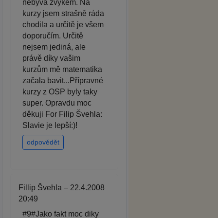
nebývá zvykem. Na
kurzy jsem strašně ráda
chodila a určitě je všem
doporučím. Určitě
nejsem jediná, ale
právě díky vašim
kurzům mě matematika
začala bavit...Přípravné
kurzy z OSP byly taky
super. Opravdu moc
děkuji For Filip Švehla:
Slavie je lepší:)!
odpovědět
Fillip Švehla – 22.4.2008
20:49
#9#Jako fakt moc diky