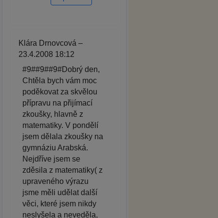
Klára Drnovcová –
23.4.2008 18:12
#9##9##9#Dobrý den,
Chtěla bych vám moc
poděkovat za skvělou
přípravu na přijímací
zkoušky, hlavně z
matematiky. V pondělí
jsem dělala zkoušky na
gymnáziu Arabská.
Nejdříve jsem se
zděsila z matematiky( z
upraveného výrazu
jsme měli udělat další
věci, které jsem nikdy
neslyšela a neveděla,