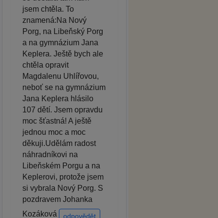
jsem chtěla. To
znamená:Na Nový
Porg, na Libeňský Porg
a na gymnázium Jana
Keplera. Ještě bych ale
chtěla opravit
Magdalenu Uhlířovou,
neboť se na gymnázium
Jana Keplera hlásilo
107 dětí. Jsem opravdu
moc šťastná! A ještě
jednou moc a moc
děkuji.Udělám radost
náhradníkovi na
Libeňském Porgu a na
Keplerovi, protože jsem
si vybrala Nový Porg. S
pozdravem Johanka
Kozáková
odpovědět