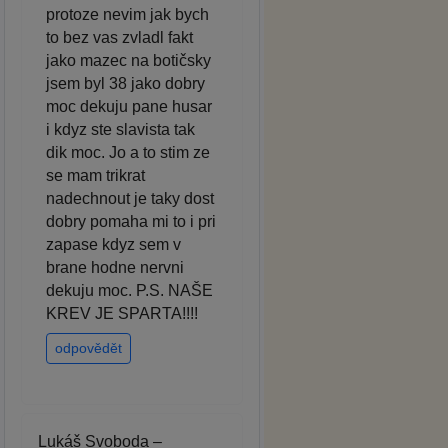
protoze nevim jak bych
to bez vas zvladl fakt
jako mazec na botičsky
jsem byl 38 jako dobry
moc dekuju pane husar
i kdyz ste slavista tak
dik moc. Jo a to stim ze
se mam trikrat
nadechnout je taky dost
dobry pomaha mi to i pri
zapase kdyz sem v
brane hodne nervni
dekuju moc. P.S. NAŠE
KREV JE SPARTA!!!!
odpovědět
Lukáš Svoboda –