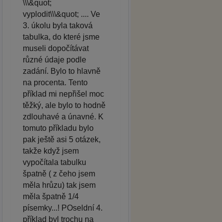
\\\&quot;
vyplodit\\\&quot; .... Ve
3. úkolu byla taková
tabulka, do které jsme
museli dopočítávat
různé údaje podle
zadání. Bylo to hlavně
na procenta. Tento
příklad mi nepřišel moc
těžký, ale bylo to hodně
zdlouhavé a únavné. K
tomuto příkladu bylo
pak ještě asi 5 otázek,
takže když jsem
vypočítala tabulku
špatně ( z čeho jsem
měla hrůzu) tak jsem
měla špatně 1/4
písemky...! POseldní 4.
příklad byl trochu na