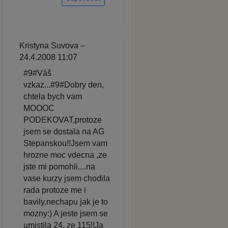
Kristyna Suvova –
24.4.2008 11:07
#9#Váš
vzkaz...#9#Dobry den,
chtela bych vam
MOOOC
PODEKOVAT,protoze
jsem se dostala na AG
Stepanskou!!Jsem vam
hrozne moc vdecna ,ze
jste mi pomohli....na
vase kurzy jsem chodila
rada protoze me i
bavily.nechapu jak je to
mozny:) A jeste jsem se
umistila 24. ze 115!!Ja