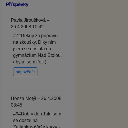
Příspěvky
Pavla Jiroušková –
26.4.2008 10:42
#7#Děkuji za přípravu
na zkoušky. Díky nim
jsem se dostala na
gymnázium Nad Štolou.
( byla jsem třetí )
odpovědět
Honza Motýl – 26.4.2008
08:45
#9#Dobrý den.Tak jsem
se dostal na
Zatlanku:-)Vaše kurzy z