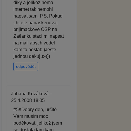
diky a jelikoz nema
internet tak nemohl
napsat sam. P.S. Pokud
chcete nanaskenovat
prijimackove OSP na
Zatlanku staci mi napsat
na mail abych vedel
kam to poslat:-)Jeste
jednou dekuju:-)))
odpovědět
Johana Kozáková –
25.4.2008 18:05
#5#Dobrý den, určitě
Vám musím moc
poděkovat, jelikož jsem
se dostala tam kam