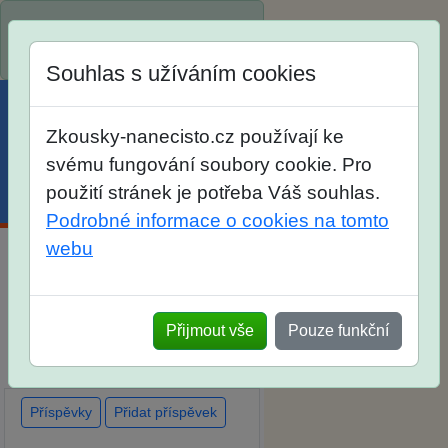
Spustili jsme přihlašování na
školní rok 2026/2027!
Souhlas s užíváním cookies
Zkousky-nanecisto.cz používají ke
svému fungování soubory cookie. Pro
použití stránek je potřeba Váš souhlas.
Menu
Účet
Košík
Podrobné informace o cookies na tomto
webu
Diskuse Jak jste dopadli u
zkoušek na SŠ? Vaše ohlasy
Přijmout vše
Pouze funkční
po skutečných přijímacích
zkouškách
Příspěvky
Přidat příspěvek