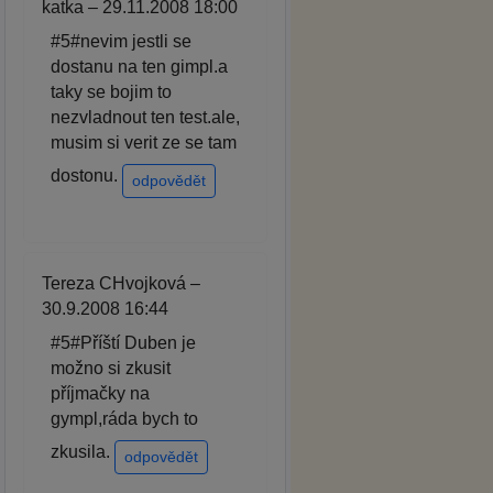
katka – 29.11.2008 18:00
#5#nevim jestli se
dostanu na ten gimpl.a
taky se bojim to
nezvladnout ten test.ale,
musim si verit ze se tam
dostonu.
odpovědět
Tereza CHvojková –
30.9.2008 16:44
#5#Příští Duben je
možno si zkusit
příjmačky na
gympl,ráda bych to
zkusila.
odpovědět