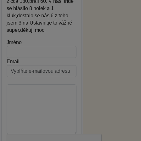
z cca 130,brali 60. V naší třídě
se hlásilo 8 holek a 1
kluk,dostalo se nás 6 z toho
jsem 3 na Ustavni,je to vážně
super,děkuji moc.
Jméno
Email