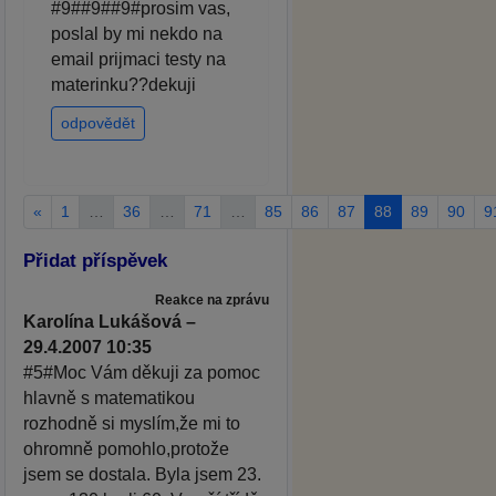
#9##9##9#prosim vas,
poslal by mi nekdo na
email prijmaci testy na
materinku??dekuji
odpovědět
«
1
…
36
…
71
…
85
86
87
88
89
90
9
Přidat příspěvek
Reakce na zprávu
Karolína Lukášová –
29.4.2007 10:35
#5#Moc Vám děkuji za pomoc
hlavně s matematikou
rozhodně si myslím,že mi to
ohromně pomohlo,protože
jsem se dostala. Byla jsem 23.