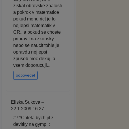
ziskal obrovske znalosti
a pokrok v matematice
pokud mohu rict je to
nejlepsi matematik v
CR...a pokud se chcete
pripravit na zkousky
nebo se naucit tohle je
opravdu nejlepsi
zpusob moc dekuji a
vsem doporucuji....
odpovědět
Eliska Sukova –
22.1.2009 16:27
#7#Chtela bych jit z
devitky na gympl :