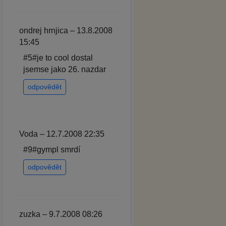
ondrej hrnjica – 13.8.2008
15:45
#5#je to cool dostal
jsemse jako 26. nazdar
odpovědět
Voda – 12.7.2008 22:35
#9#gympl smrdí
odpovědět
zuzka – 9.7.2008 08:26