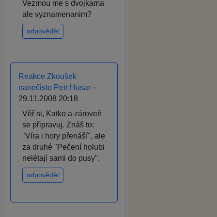
Vezmou me s dvojkama
ale vyznamenanim?
odpovědět
Reakce Zkoušek
nanečisto Petr Husar
–
29.11.2008 20:18
Věř si, Katko a zároveň
se připravuj. Znáš to:
"Víra i hory přenáší", ale
za druhé "Pečení holubi
nelétají sami do pusy".
odpovědět