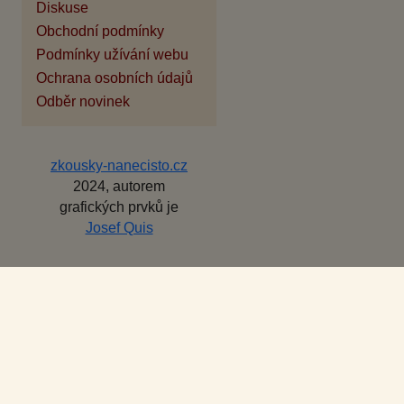
Diskuse
Obchodní podmínky
Podmínky užívání webu
Ochrana osobních údajů
Odběr novinek
zkousky-nanecisto.cz
2024, autorem
grafických prvků je
Josef Quis