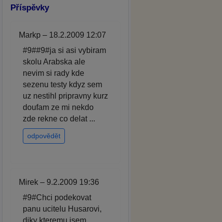
Příspěvky
Markp – 18.2.2009 12:07
#9##9#ja si asi vybiram
skolu Arabska ale
nevim si rady kde
sezenu testy kdyz sem
uz nestihl pripravny kurz
doufam ze mi nekdo
zde rekne co delat ...
odpovědět
Mirek – 9.2.2009 19:36
#9#Chci podekovat
panu ucitelu Husarovi,
diky kteremu jsem