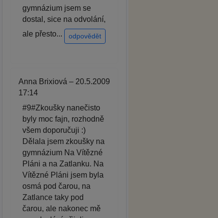
gymnázium jsem se
dostal, sice na odvolání,
ale přesto...
odpovědět
Anna Brixiová – 20.5.2009
17:14
#9#Zkoušky nanečisto
byly moc fajn, rozhodně
všem doporučuji :)
Dělala jsem zkoušky na
gymnázium Na Vítězné
Pláni a na Zatlanku. Na
Vítězné Pláni jsem byla
osmá pod čarou, na
Zatlance taky pod
čarou, ale nakonec mě