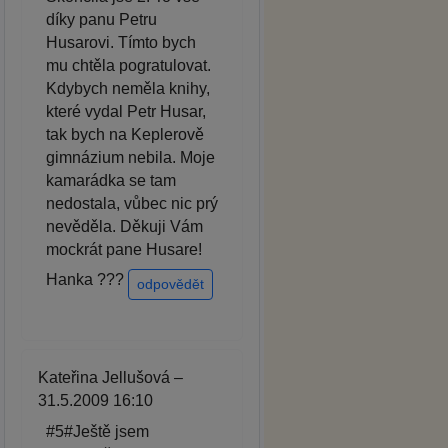
díky panu Petru
Husarovi. Tímto bych
mu chtěla pogratulovat.
Kdybych neměla knihy,
které vydal Petr Husar,
tak bych na Keplerově
gimnázium nebila. Moje
kamarádka se tam
nedostala, vůbec nic prý
nevěděla. Děkuji Vám
mockrát pane Husare!
Hanka ???
odpovědět
Kateřina Jellušová –
31.5.2009 16:10
#5#Ještě jsem