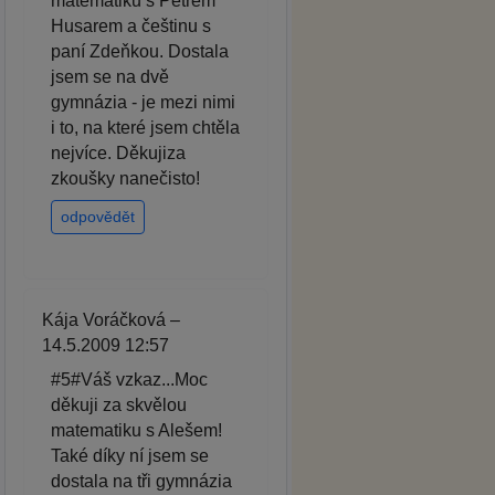
matematiku s Petrem
Husarem a češtinu s
paní Zdeňkou. Dostala
jsem se na dvě
gymnázia - je mezi nimi
i to, na které jsem chtěla
nejvíce. Děkujiza
zkoušky nanečisto!
odpovědět
Kája Voráčková –
14.5.2009 12:57
#5#Váš vzkaz...Moc
děkuji za skvělou
matematiku s Alešem!
Také díky ní jsem se
dostala na tři gymnázia