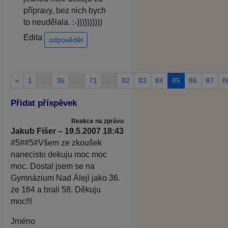
přípravy, bez nich bych
to neudělala. :-))))))))))
Edita
odpovědět
«
1
…
36
…
71
…
82
83
84
85
86
87
8
Přidat příspěvek
Reakce na zprávu
Jakub Fišer – 19.5.2007 18:43
#5##5#Všem ze zkoušek
nanecisto dekuju moc moc
moc. Dostal jsem se na
Gymnázium Nad Álejí jako 36.
ze 164 a brali 58. Děkuju
moc!!!
Jméno