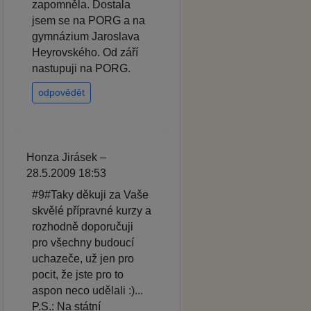
zapomněla. Dostala
jsem se na PORG a na
gymnázium Jaroslava
Heyrovského. Od září
nastupuji na PORG.
odpovědět
Honza Jirásek –
28.5.2009 18:53
#9#Taky děkuji za Vaše
skvělé přípravné kurzy a
rozhodně doporučuji
pro všechny budoucí
uchazeče, už jen pro
pocit, že jste pro to
aspon neco udělali :)...
P.S.: Na státní