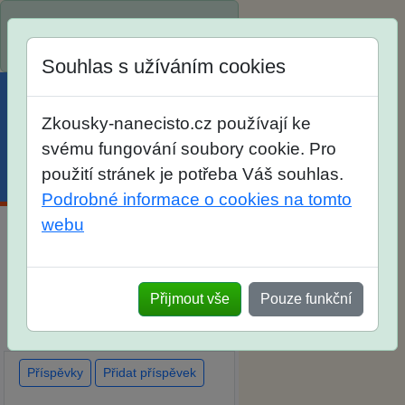
Spustili jsme přihlašování na
školní rok 2026/2027!
Souhlas s užíváním cookies
Zkousky-nanecisto.cz používají ke
svému fungování soubory cookie. Pro
použití stránek je potřeba Váš souhlas.
Menu
Účet
Košík
Podrobné informace o cookies na tomto
webu
Diskuse Jak jste dopadli u
zkoušek na SŠ? Vaše ohlasy
Přijmout vše
Pouze funkční
po skutečných přijímacích
zkouškách
Příspěvky
Přidat příspěvek