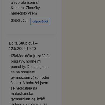
a vybrala jsem si
Keplera. Zkoušky
nanečisto všem
doporučuji!
odpovědět
Edita Štruplová –
12.5.2009 19:20
#5#Moc děkuju za Vaše
přípravy, hodně mi
pomohly. Dostala jsem
se na osmileté
gymnázium :-) (přírodní
škola). A bohužel jsem
se nedostala na
malostranské
gymnázium. :-( Ještě
jednou moc děkuju za