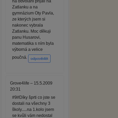
na odvolání přijali na
Zatlanku a na
gymnázium Oty Pavla,
ze kterých jsem si
nakonec vybrala
Zatlanku. Moc děkuji
panu Husarovi,
matematika s ním byla
výborná a velice
poučná.
odpovědět
Grove4life – 15.5.2009
20:31
#9#Díky šprti co jste se
dostali na všechny 3
školy.....na 1.kolo jsem
se kvůli vám nedostal