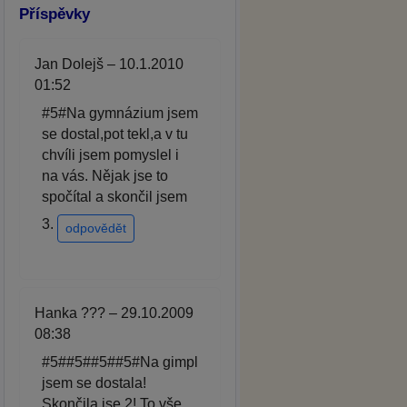
Příspěvky
Jan Dolejš – 10.1.2010
01:52
#5#Na gymnázium jsem
se dostal,pot tekl,a v tu
chvíli jsem pomyslel i
na vás. Nějak jse to
spočítal a skončil jsem
3.
odpovědět
Hanka ??? – 29.10.2009
08:38
#5##5##5##5#Na gimpl
jsem se dostala!
Skončila jse 2! To vše