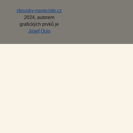
zkousky-nanecisto.cz
2024, autorem
grafických prvků je
Josef Quis