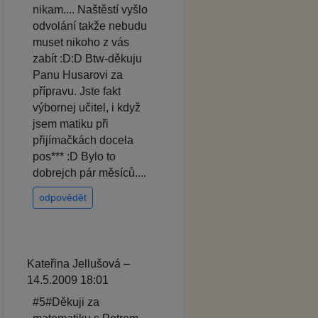
nikam.... Naštěstí vyšlo
odvolání takže nebudu
muset nikoho z vás
zabít :D:D Btw-děkuju
Panu Husarovi za
přípravu. Jste fakt
výbornej učitel, i když
jsem matiku při
přijímačkách docela
pos*** :D Bylo to
dobrejch pár měsíců....
odpovědět
Kateřina Jellušová –
14.5.2009 18:01
#5#Děkuji za