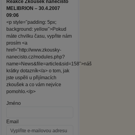
Reakce Zkoušek nanečisto
MELIBRION – 30.4.2007
09:06
<p style="padding: 5px;
background: yellow">Pokud
máte chvilku času, vypňte nám
prosím <a
href="http://www.zkousky-
nanecisto.cz/modules.php?
name=News&file=article&sid=158">náš
krátky dotazník</a> o tom, jak
jste uspěli u přijímacích
zkoušek a co vám nejvíce
pomohlo.</p>
Jméno
Email