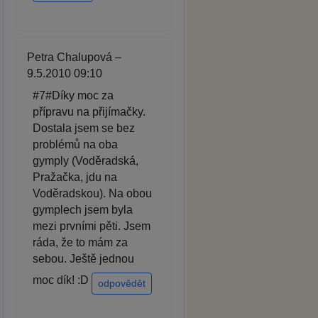
Petra Chalupová –
9.5.2010 09:10
#7#Díky moc za
přípravu na přijímačky.
Dostala jsem se bez
problémů na oba
gymply (Voděradská,
Pražačka, jdu na
Voděradskou). Na obou
gymplech jsem byla
mezi prvními pěti. Jsem
ráda, že to mám za
sebou. Ještě jednou
moc dík! :D
odpovědět