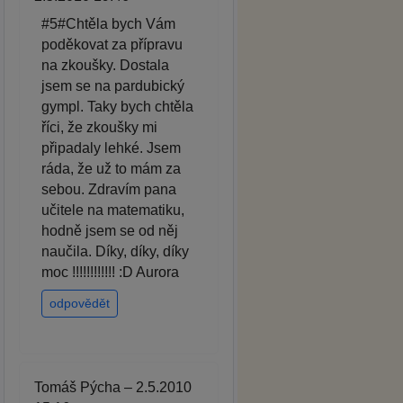
#5#Chtěla bych Vám
poděkovat za přípravu
na zkoušky. Dostala
jsem se na pardubický
gympl. Taky bych chtěla
říci, že zkoušky mi
připadaly lehké. Jsem
ráda, že už to mám za
sebou. Zdravím pana
učitele na matematiku,
hodně jsem se od něj
naučila. Díky, díky, díky
moc !!!!!!!!!!!! :D Aurora
odpovědět
Tomáš Pýcha – 2.5.2010