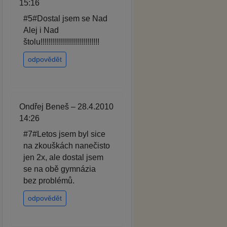
15:16
#5#Dostal jsem se Nad
Alej i Nad
štolu!!!!!!!!!!!!!!!!!!!!!!!!!!!!!
odpovědět
Ondřej Beneš – 28.4.2010
14:26
#7#Letos jsem byl sice
na zkouškách nanečisto
jen 2x, ale dostal jsem
se na obě gymnázia
bez problémů.
odpovědět