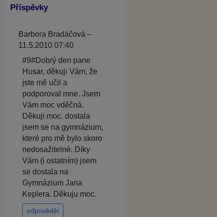
Příspěvky
Barbora Bradáčová –
11.5.2010 07:40
#9#Dobrý den pane
Husar, děkuji Vám, že
jste mě učil a
podporoval mne. Jsem
Vám moc vděčná.
Děkuji moc. dostala
jsem se na gymnázium,
které pro mě bylo skoro
nedosažitelné. Díky
Vám (i ostatním) jsem
se dostala na
Gymnázium Jana
Keplera. Děkuju moc.
odpovědět