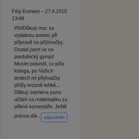
Filip Komers – 27.4.2010
13:46
#5#Děkuji moc za
vydatnou pomoc při
přípravě na přijímačky.
Dostal jsem se na
pardubický gympl!
Musím potvrdit, co píše
kolega, po Vašich
testech mi přijímačky
přišly hrozně lehké...
Děkuji zejména panu
učiteli na matematiku za
pěkné komentáře. Ještě
jednou dík..
odpovědět