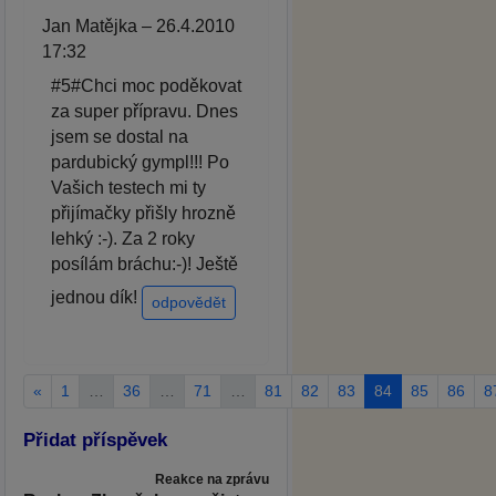
Jan Matějka – 26.4.2010
17:32
#5#Chci moc poděkovat
za super přípravu. Dnes
jsem se dostal na
pardubický gympl!!! Po
Vašich testech mi ty
přijímačky přišly hrozně
lehký :-). Za 2 roky
posílám bráchu:-)! Ještě
jednou dík!
odpovědět
«
1
…
36
…
71
…
81
82
83
84
85
86
8
Přidat příspěvek
Reakce na zprávu