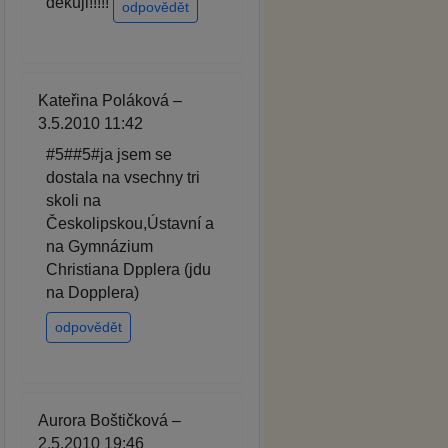
děkuji!!!!!
odpovědět
Kateřina Poláková –
3.5.2010 11:42
#5##5#ja jsem se
dostala na vsechny tri
skoli na
Českolipskou,Ústavní a
na Gymnázium
Christiana Dpplera (jdu
na Dopplera)
odpovědět
Aurora Boštičková –
2.5.2010 19:46