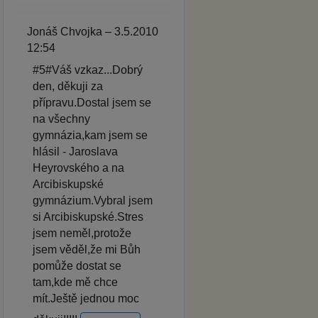
Jonáš Chvojka – 3.5.2010
12:54
#5#Váš vzkaz...Dobrý
den, děkuji za
přípravu.Dostal jsem se
na všechny
gymnázia,kam jsem se
hlásil - Jaroslava
Heyrovského a na
Arcibiskupské
gymnázium.Vybral jsem
si Arcibiskupské.Stres
jsem neměl,protože
jsem věděl,že mi Bůh
pomůže dostat se
tam,kde mě chce
mít.Ještě jednou moc