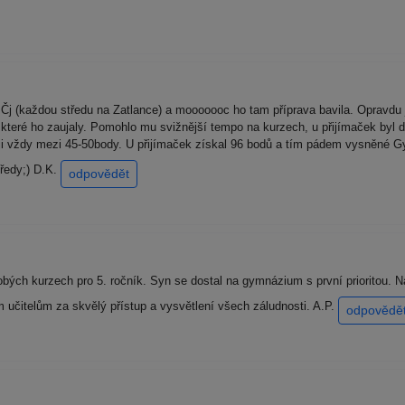
Čj (každou středu na Zatlance) a mooooooc ho tam příprava bavila. Opravdu
 které ho zaujaly. Pomohlo mu svižnější tempo na kurzech, u přijímaček byl d
al ji vždy mezi 45-50body. U přijímaček získal 96 bodů a tím pádem vysněné
ředy;) D.K.
odpovědět
ých kurzech pro 5. ročník. Syn se dostal na gymnázium s první prioritou. 
učitelům za skvělý přístup a vysvětlení všech záludnosti. A.P.
odpovědě