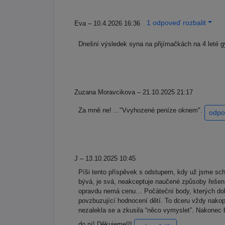
1 odpoveď rozbalit
Eva – 10.4.2026 16:36
Dnešní výsledek syna na přijímačkách na 4 leté g
Zuzana Moravcikova – 21.10.2025 21:17
Za mně ne! ..."Vvyhozené peníze oknem".
odpo
J – 13.10.2025 10:45
Píši tento příspěvek s odstupem, kdy už jsme schop
bývá, je svá, neakceptuje naučené způsoby řešení, 
opravdu nemá cenu… Počáteční body, kterých dok
povzbuzující hodnocení dětí. To dceru vždy nakopl
nezalekla se a zkusila “něco vymyslet”. Nakonec b
do ní! Děkujeme!!!