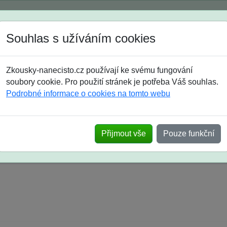
Spustili jsme přihlašování na školní rok 2026/2027!
Souhlas s užíváním cookies
Jak si vybrat
Časté dotazy
Zkousky-nanecisto.cz používají ke svému fungování
8. třída
9. třída
střední
maturanti
soutěže
prázdniny
soubory cookie. Pro použití stránek je potřeba Váš souhlas.
Podrobné informace o cookies na tomto webu
k na SŠ? Vaše ohlasy po skutečných přijímací
Přijmout vše
Pouze funkční