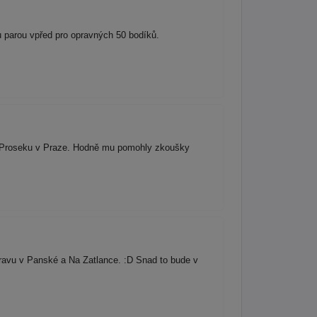
ou parou vpřed pro opravných 50 bodíků.
na Proseku v Praze. Hodně mu pomohly zkoušky
ravu v Panské a Na Zatlance. :D Snad to bude v