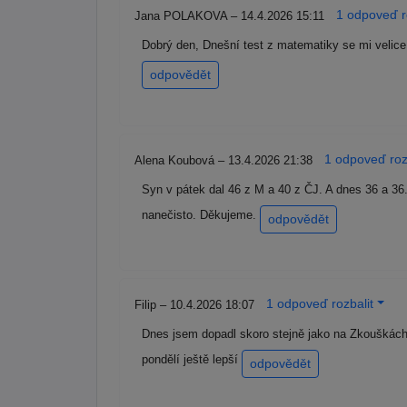
1 odpoveď r
Jana POLAKOVA – 14.4.2026 15:11
Dobrý den, Dnešní test z matematiky se mi velice v
odpovědět
1 odpoveď roz
Alena Koubová – 13.4.2026 21:38
Syn v pátek dal 46 z M a 40 z ČJ. A dnes 36 a 3
nanečisto. Děkujeme.
odpovědět
1 odpoveď rozbalit
Filip – 10.4.2026 18:07
Dnes jsem dopadl skoro stejně jako na Zkouškách
pondělí ještě lepší
odpovědět