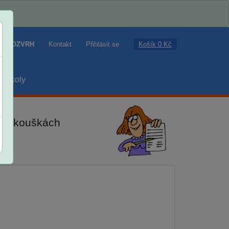
Košík 0 Kč
ROZVRH
Kontakt
Přihlásit se
školy
ch zkouškách