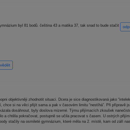
ymnázium byl 81 bodů. čeština 43 a matika 37, tak snad to bude stačit
odp
vědět
ni objektivněji zhodnotit situaci. Dcera je sice diagnostikovaná jako “intelek
chce si na věci přijít sama a pak v časovém limitu “nestíhá”. Při přípravě jsm
ázala dosáhnout, byly doslova mizerné. Týmu přijímacích zkoušek nanečist
o a chtěla pokračovat, postupně se učila pracovat s časem. U ostrých přijím
ody stačily na osmileté gymnázium, které měla na 2. místě, kam od září nasto