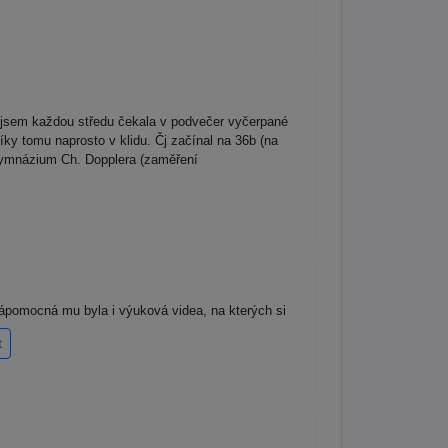
 jsem každou středu čekala v podvečer vyčerpané
íky tomu naprosto v klidu. Čj začínal na 36b (na
 Gymnázium Ch. Dopplera (zaměření
Nápomocná mu byla i výuková videa, na kterých si
t