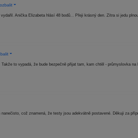
ozbalit
ydařil. Anička Elizabeta hlásí 48 bodů... Přeji krásný den. Zítra si jedu pln
balit
6. Takže to vypadá, že bude bezpečně přijat tam, kam chtěl - průmyslovka 
 nanečisto, což znamená, že testy jsou adekvátně postavené. Děkuji za příp