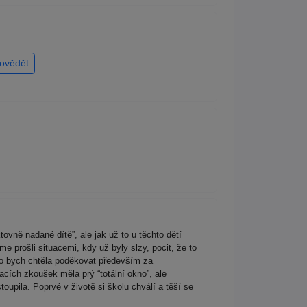
ovědět
tovně nadané dítě”, ale jak už to u těchto dětí
e prošli situacemi, kdy už byly slzy, pocit, že to
o bych chtěla poděkovat především za
acích zkoušek měla prý “totální okno”, ale
upila. Poprvé v životě si školu chválí a těší se