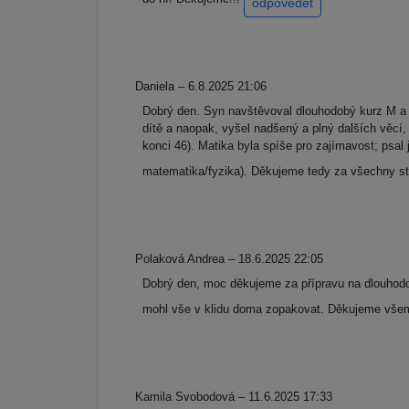
odpovědět
Daniela – 6.8.2025 21:06
Dobrý den. Syn navštěvoval dlouhodobý kurz M a 
dítě a naopak, vyšel nadšený a plný dalších věcí,
konci 46). Matika byla spíše pro zajímavost; ps
matematika/fyzika). Děkujeme tedy za všechny st
Polaková Andrea – 18.6.2025 22:05
Dobrý den, moc děkujeme za přípravu na dlouhodob
mohl vše v klidu doma zopakovat. Děkujeme všem 
Kamila Svobodová – 11.6.2025 17:33