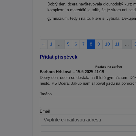
Dobrý den, dcera navštěvovala dlouhodobý kurz ma
komplexní a materiálů je tolik, že je skoro ani ne
gymnázium, tedy i na to, které si vybrala. Děkuj
«
1
…
5
6
7
8
9
10
11
…
Přidat příspěvek
Reakce na zprávu
Barbora Hrbková – 15.5.2025 21:19
Dobrý den, dcera se dostala na 8-leté gymnázium. Děk
nešlo. PS Dcera: Jakub nám sliboval jízdu na ponících
Jméno
Email