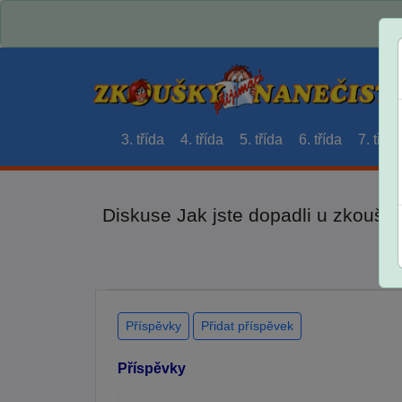
3. třída
4. třída
5. třída
6. třída
7. třída
Diskuse Jak jste dopadli u zkouše
Příspěvky
Přidat příspěvek
Příspěvky