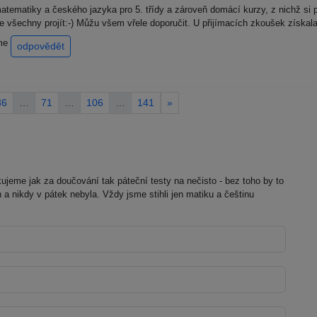
tematiky a českého jazyka pro 5. třídy a zároveň domácí kurzy, z nichž si 
jde všechny projít:-) Můžu všem vřele doporučit. U přijímacích zkoušek získal
eme
odpovědět
36
…
71
…
106
…
141
»
ujeme jak za doučování tak páteční testy na nečisto - bez toho by to
 a nikdy v pátek nebyla. Vždy jsme stihli jen matiku a češtinu