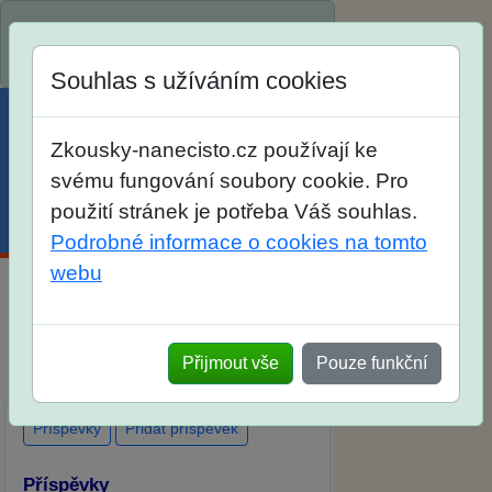
Spustili jsme přihlašování na školní
rok 2026/2027!
Souhlas s užíváním cookies
Zkousky-nanecisto.cz používají ke
svému fungování soubory cookie. Pro
použití stránek je potřeba Váš souhlas.
Menu
Účet
Košík
Podrobné informace o cookies na tomto
webu
Diskuse Jak jste dopadli u zkoušek
na SŠ? Vaše ohlasy po skutečných
Přijmout vše
Pouze funkční
přijímacích zkouškách
Příspěvky
Přidat příspěvek
Příspěvky