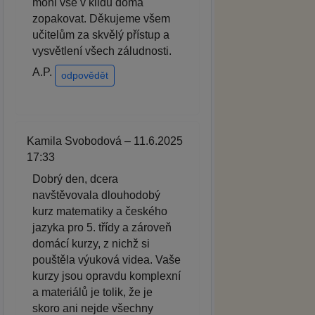
mohl vše v klidu doma
zopakovat. Děkujeme všem
učitelům za skvělý přístup a
vysvětlení všech záludnosti.
A.P.
odpovědět
Kamila Svobodová – 11.6.2025
17:33
Dobrý den, dcera
navštěvovala dlouhodobý
kurz matematiky a českého
jazyka pro 5. třídy a zároveň
domácí kurzy, z nichž si
pouštěla výuková videa. Vaše
kurzy jsou opravdu komplexní
a materiálů je tolik, že je
skoro ani nejde všechny