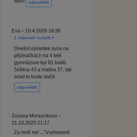
lepší
odpovědět
Eva – 10.4.2026 16:36
1 odpoveď rozbalit
Dnešní výsledek syna na
přijímačkách na 4 leté
gymnázium byl 81 bodů.
čeština 43 a matika 37, tak
snad to bude stačit
odpovědět
Zuzana Moravcikova –
21.10.2025 21:17
Za mně ne! ..."Vvyhozené