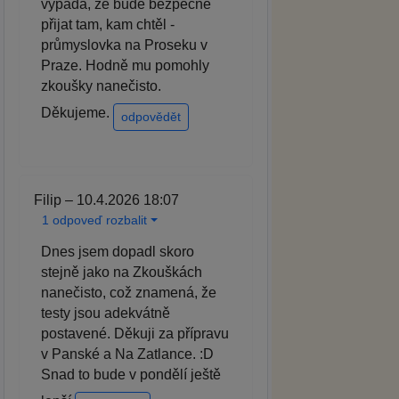
vypadá, že bude bezpečně
přijat tam, kam chtěl -
průmyslovka na Proseku v
Praze. Hodně mu pomohly
zkoušky nanečisto.
Děkujeme.
odpovědět
Filip – 10.4.2026 18:07
1 odpoveď rozbalit
Dnes jsem dopadl skoro
stejně jako na Zkouškách
nanečisto, což znamená, že
testy jsou adekvátně
postavené. Děkuji za přípravu
v Panské a Na Zatlance. :D
Snad to bude v pondělí ještě