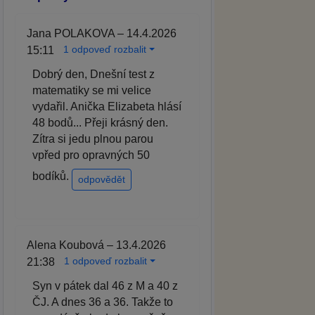
Jana POLAKOVA – 14.4.2026
1 odpoveď rozbalit
15:11
Dobrý den, Dnešní test z
matematiky se mi velice
vydařil. Anička Elizabeta hlásí
48 bodů... Přeji krásný den.
Zítra si jedu plnou parou
vpřed pro opravných 50
bodíků.
odpovědět
Alena Koubová – 13.4.2026
1 odpoveď rozbalit
21:38
Syn v pátek dal 46 z M a 40 z
ČJ. A dnes 36 a 36. Takže to