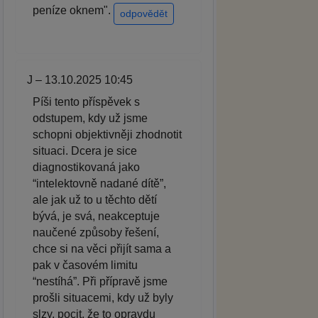
peníze oknem".
odpovědět
J – 13.10.2025 10:45
Píši tento příspěvek s
odstupem, kdy už jsme
schopni objektivněji zhodnotit
situaci. Dcera je sice
diagnostikovaná jako
“intelektovně nadané dítě”,
ale jak už to u těchto dětí
bývá, je svá, neakceptuje
naučené způsoby řešení,
chce si na věci přijít sama a
pak v časovém limitu
“nestíhá”. Při přípravě jsme
prošli situacemi, kdy už byly
slzy, pocit, že to opravdu