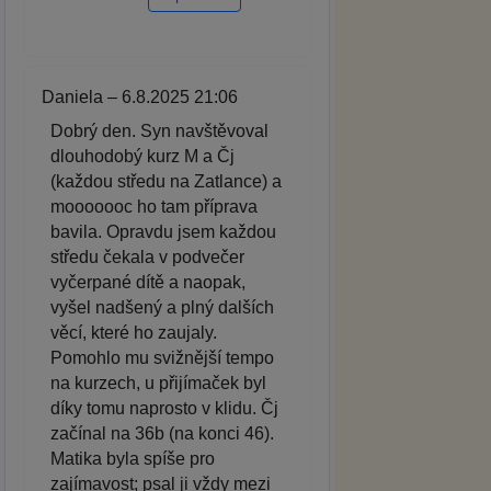
Daniela – 6.8.2025 21:06
Dobrý den. Syn navštěvoval
dlouhodobý kurz M a Čj
(každou středu na Zatlance) a
mooooooc ho tam příprava
bavila. Opravdu jsem každou
středu čekala v podvečer
vyčerpané dítě a naopak,
vyšel nadšený a plný dalších
věcí, které ho zaujaly.
Pomohlo mu svižnější tempo
na kurzech, u přijímaček byl
díky tomu naprosto v klidu. Čj
začínal na 36b (na konci 46).
Matika byla spíše pro
zajímavost; psal ji vždy mezi