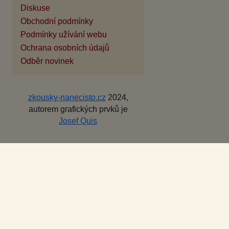
Diskuse
Obchodní podmínky
Podmínky užívání webu
Ochrana osobních údajů
Odběr novinek
zkousky-nanecisto.cz
2024,
autorem grafických prvků je
Josef Quis