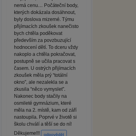
nemá cenu… Počáteční body,
kterých dokázala dosáhnout,
byly doslova mizerné. Týmu
přijímacích zkoušek nanečisto
bych chtěla poděkovat
především za povzbuzující
hodnocení dětí. To dceru vždy
nakoplo a chtěla pokračovat,
postupně se učila pracovat s
časem. U ostrých přijímacích
zkoušek měla prý “totální
okno”, ale nezalekla se a
zkusila “něco vymyslet”.
Nakonec body stačily na
osmileté gymnázium, které
měla na 2. místě, kam od září
nastoupila. Poprvé v životě si
školu chválí a těší se do ní!
Děkujeme!!!
odpovědět