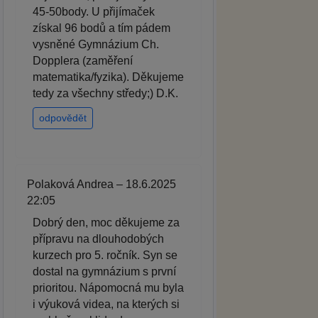
45-50body. U přijímaček
získal 96 bodů a tím pádem
vysněné Gymnázium Ch.
Dopplera (zaměření
matematika/fyzika). Děkujeme
tedy za všechny středy;) D.K.
odpovědět
Polaková Andrea – 18.6.2025
22:05
Dobrý den, moc děkujeme za
přípravu na dlouhodobých
kurzech pro 5. ročník. Syn se
dostal na gymnázium s první
prioritou. Nápomocná mu byla
i výuková videa, na kterých si