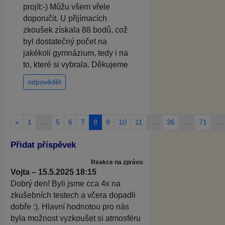
projít:-) Můžu všem vřele
doporučit. U přijímacích
zkoušek získala 88 bodů, což
byl dostatečný počet na
jakékoli gymnázium, tedy i na
to, které si vybrala. Děkujeme
odpovědět
«
1
…
5
6
7
8
9
10
11
…
36
…
71
…
Přidat příspěvek
Reakce na zprávu
Vojta – 15.5.2025 18:15
Dobrý den! Byli jsme cca 4x na
zkušebních testech a včera dopadli
dobře :). Hlavní hodnotou pro nás
byla možnost vyzkoušet si atmosféru