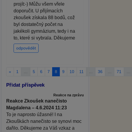
projít:-) Můžu všem vřele
doporučit. U přijímacích
zkoušek získala 88 bodů, což
byl dostatečný počet na
jakékoli gymnázium, tedy i na
to, které si vybrala. Děkujeme
odpovědět
«
1
…
5
6
7
8
9
10
11
…
36
…
71
…
Přidat příspěvek
Reakce na zprávu
Reakce Zkoušek nanečisto
Magdalena – 4.6.2024 11:23
To je naprosto úžasné! I na
Zkouškách nanečisto se synovi moc
dařilo. Děkujeme za Váš vzkaz a