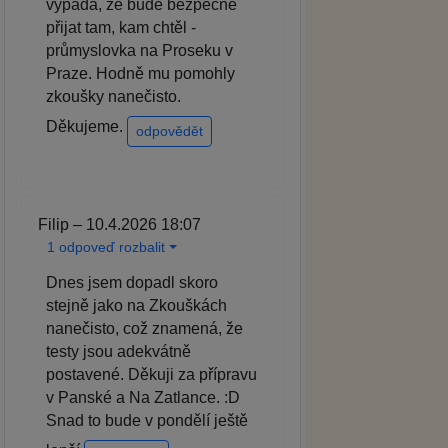
vypadá, že bude bezpečně
přijat tam, kam chtěl -
průmyslovka na Proseku v
Praze. Hodně mu pomohly
zkoušky nanečisto.
Děkujeme.
odpovědět
Filip – 10.4.2026 18:07
1 odpoveď rozbalit
Dnes jsem dopadl skoro
stejně jako na Zkouškách
nanečisto, což znamená, že
testy jsou adekvátně
postavené. Děkuji za přípravu
v Panské a Na Zatlance. :D
Snad to bude v pondělí ještě