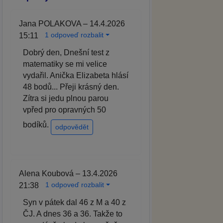
Jana POLAKOVA – 14.4.2026
1 odpoveď rozbalit
15:11
Dobrý den, Dnešní test z
matematiky se mi velice
vydařil. Anička Elizabeta hlásí
48 bodů... Přeji krásný den.
Zítra si jedu plnou parou
vpřed pro opravných 50
bodíků.
odpovědět
Alena Koubová – 13.4.2026
1 odpoveď rozbalit
21:38
Syn v pátek dal 46 z M a 40 z
ČJ. A dnes 36 a 36. Takže to