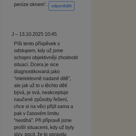
peníze oknem".
odpovědět
J – 13.10.2025 10:45
Píši tento příspěvek s
odstupem, kdy už jsme
schopni objektivněji zhodnotit
situaci. Dcera je sice
diagnostikovaná jako
“intelektovně nadané dítě”,
ale jak už to u těchto dětí
bývá, je svá, neakceptuje
naučené způsoby řešení,
chce si na věci přijít sama a
pak v časovém limitu
“nestíhá”. Při přípravě jsme
prošli situacemi, kdy už byly
slzy, pocit, že to opravdu