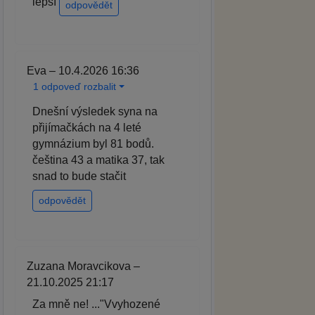
lepší
odpovědět
Eva – 10.4.2026 16:36
1 odpoveď rozbalit
Dnešní výsledek syna na
přijímačkách na 4 leté
gymnázium byl 81 bodů.
čeština 43 a matika 37, tak
snad to bude stačit
odpovědět
Zuzana Moravcikova –
21.10.2025 21:17
Za mně ne! ..."Vvyhozené