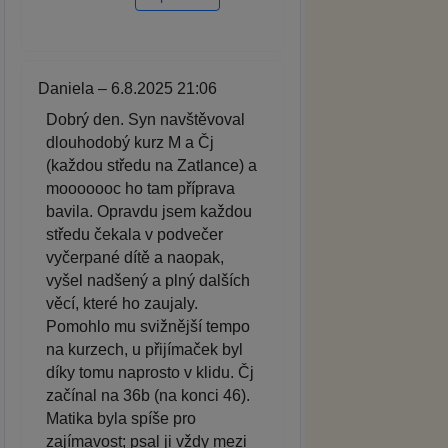
Daniela – 6.8.2025 21:06
Dobrý den. Syn navštěvoval
dlouhodobý kurz M a Čj
(každou středu na Zatlance) a
mooooooc ho tam příprava
bavila. Opravdu jsem každou
středu čekala v podvečer
vyčerpané dítě a naopak,
vyšel nadšený a plný dalších
věcí, které ho zaujaly.
Pomohlo mu svižnější tempo
na kurzech, u přijímaček byl
díky tomu naprosto v klidu. Čj
začínal na 36b (na konci 46).
Matika byla spíše pro
zajímavost; psal ji vždy mezi