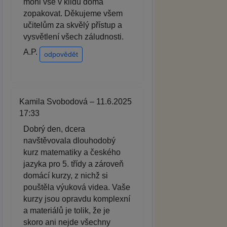
mohl vše v klidu doma
zopakovat. Děkujeme všem
učitelům za skvělý přístup a
vysvětlení všech záludnosti.
A.P.
odpovědět
Kamila Svobodová – 11.6.2025
17:33
Dobrý den, dcera
navštěvovala dlouhodobý
kurz matematiky a českého
jazyka pro 5. třídy a zároveň
domácí kurzy, z nichž si
pouštěla výuková videa. Vaše
kurzy jsou opravdu komplexní
a materiálů je tolik, že je
skoro ani nejde všechny