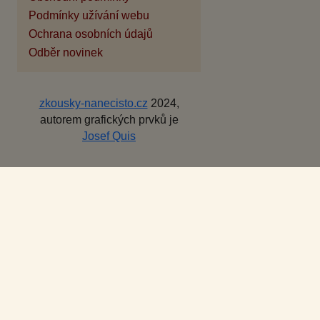
Podmínky užívání webu
Ochrana osobních údajů
Odběr novinek
zkousky-nanecisto.cz
2024,
autorem grafických prvků je
Josef Quis