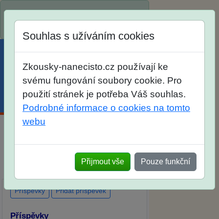
Spustili jsme přihlašování na školní
rok 2026/2027!
Souhlas s užíváním cookies
Zkousky-nanecisto.cz používají ke
svému fungování soubory cookie. Pro
použití stránek je potřeba Váš souhlas.
Menu
Účet
Košík
Podrobné informace o cookies na tomto
webu
Diskuse Jak jste dopadli u zkoušek
na SŠ? Vaše ohlasy po skutečných
Přijmout vše
Pouze funkční
přijímacích zkouškách
Příspěvky
Přidat příspěvek
Příspěvky