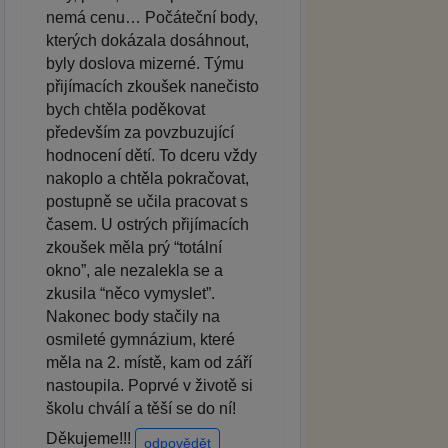
nemá cenu… Počáteční body,
kterých dokázala dosáhnout,
byly doslova mizerné. Týmu
přijímacích zkoušek nanečisto
bych chtěla poděkovat
především za povzbuzující
hodnocení dětí. To dceru vždy
nakoplo a chtěla pokračovat,
postupně se učila pracovat s
časem. U ostrých přijímacích
zkoušek měla prý “totální
okno”, ale nezalekla se a
zkusila “něco vymyslet”.
Nakonec body stačily na
osmileté gymnázium, které
měla na 2. místě, kam od září
nastoupila. Poprvé v životě si
školu chválí a těší se do ní!
Děkujeme!!!
odpovědět