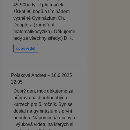
45-50body. U přijímaček
získal 96 bodů a tím pádem
vysněné Gymnázium Ch.
Dopplera (zaměření
matematika/fyzika). Děkujeme
tedy za všechny středy;) D.K.
odpovědět
Polaková Andrea – 18.6.2025
22:05
Dobrý den, moc děkujeme za
přípravu na dlouhodobých
kurzech pro 5. ročník. Syn se
dostal na gymnázium s první
prioritou. Nápomocná mu byla
i výuková videa, na kterých si