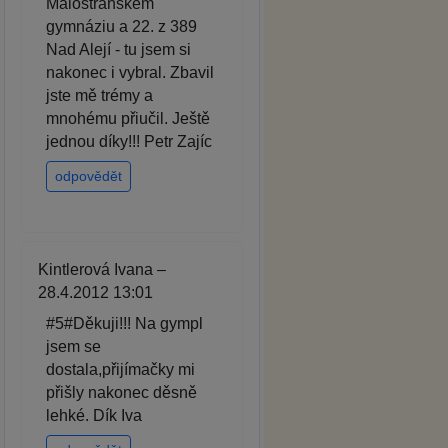
Malostranském
gymnáziu a 22. z 389
Nad Alejí - tu jsem si
nakonec i vybral. Zbavil
jste mě trémy a
mnohému přiučil. Ještě
jednou díky!!! Petr Zajíc
odpovědět
Kintlerová Ivana –
28.4.2012 13:01
#5#Děkuji!!! Na gympl
jsem se
dostala,přijímačky mi
přišly nakonec děsně
lehké. Dík Iva