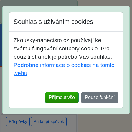
Spustili jsme přihlašování na
školní rok 2026/2027!
Souhlas s užíváním cookies
Zkousky-nanecisto.cz používají ke
svému fungování soubory cookie. Pro
použití stránek je potřeba Váš souhlas.
Menu
Účet
Košík
Podrobné informace o cookies na tomto
webu
Diskuse Jak jste dopadli u
zkoušek na SŠ? Vaše ohlasy
Přijmout vše
Pouze funkční
po skutečných přijímacích
zkouškách
Příspěvky
Přidat příspěvek