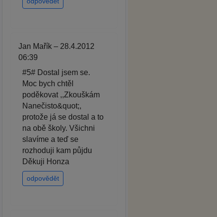
odpovědět
Jan Mařík – 28.4.2012
06:39
#5# Dostal jsem se.
Moc bych chtěl
poděkovat ,,Zkouškám
Nanečisto&quot;,
protože já se dostal a to
na obě školy. Všichni
slavíme a teď se
rozhoduji kam půjdu
Děkuji Honza
odpovědět