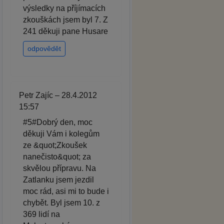
výsledky na příjímacích
zkouškách jsem byl 7. Z
241 děkuji pane Husare
odpovědět
Petr Zajíc – 28.4.2012
15:57
#5#Dobrý den, moc
děkuji Vám i kolegům
ze &quot;Zkoušek
nanečisto&quot; za
skvělou přípravu. Na
Zatlanku jsem jezdil
moc rád, asi mi to bude i
chybět. Byl jsem 10. z
369 lidí na