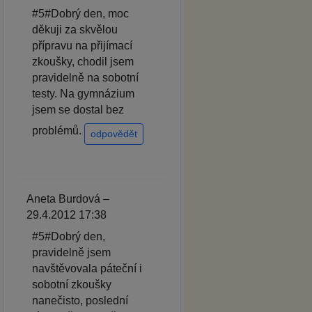
#5#Dobrý den, moc
děkuji za skvělou
přípravu na přijímací
zkoušky, chodil jsem
pravidelně na sobotní
testy. Na gymnázium
jsem se dostal bez
problémů.
odpovědět
Aneta Burdová –
29.4.2012 17:38
#5#Dobrý den,
pravidelně jsem
navštěvovala páteční i
sobotní zkoušky
nanečisto, poslední