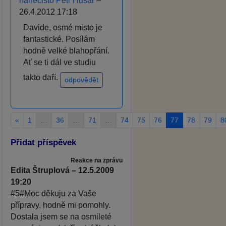
nanečisto Petr Husar
–
26.4.2012 17:18
Davide, osmé misto je
fantastické. Posílám
hodně velké blahopřání.
Ať se ti dál ve studiu
takto daří.
odpovědět
«
1
…
36
…
71
…
74
75
76
77
78
79
8
Přidat příspěvek
Reakce na zprávu
Edita Štruplová – 12.5.2009
19:20
#5#Moc děkuju za Vaše
přípravy, hodně mi pomohly.
Dostala jsem se na osmileté