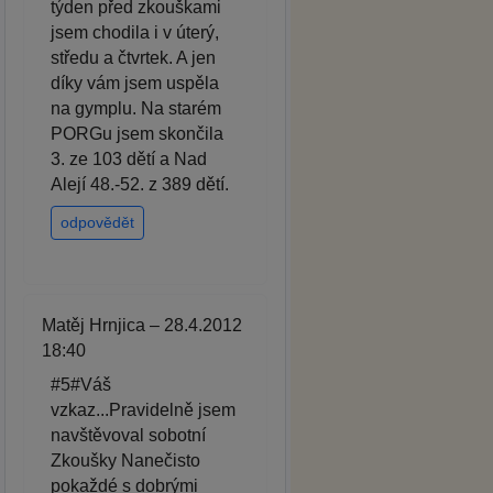
týden před zkouškami
jsem chodila i v úterý,
středu a čtvrtek. A jen
díky vám jsem uspěla
na gymplu. Na starém
PORGu jsem skončila
3. ze 103 dětí a Nad
Alejí 48.-52. z 389 dětí.
odpovědět
Matěj Hrnjica – 28.4.2012
18:40
#5#Váš
vzkaz...Pravidelně jsem
navštěvoval sobotní
Zkoušky Nanečisto
pokaždé s dobrými