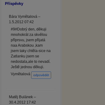
Příspěvky
Bára Vymětalová –
1.5.2012 07:42
#9#Dobrý den, děkuji
mnohokrát za skvělou
příprsvu, jsem přijatá
naa Arabskou ,kam
jsem taky chtěla-sice na
Zatlanku jsem se
nedostala,ale to nevadí.
Ještě jednou děkuji.
Vymětalová
odpovědět
Matěj Bulánek –
30.4.2012 17:42