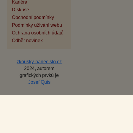
Kariéra
Diskuse
Obchodní podmínky
Podmínky užívání webu
Ochrana osobních údajů
Odběr novinek
zkousky-nanecisto.cz
2024, autorem
grafických prvků je
Josef Quis