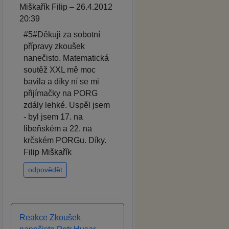
Miškařík Filip – 26.4.2012
20:39
#5#Děkuji za sobotní
přípravy zkoušek
nanečisto. Matematická
soutěž XXL mě moc
bavila a díky ní se mi
přijímačky na PORG
zdály lehké. Uspěl jsem
- byl jsem 17. na
libeňském a 22. na
krčském PORGu. Díky.
Filip Miškařík
odpovědět
Reakce Zkoušek