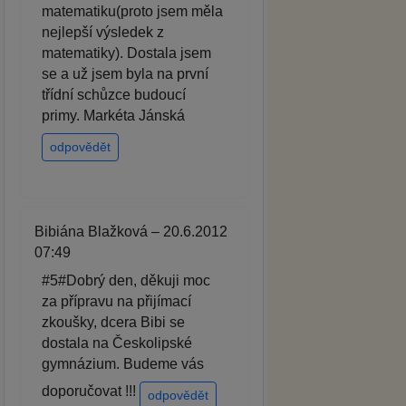
matematiku(proto jsem měla
nejlepší výsledek z
matematiky). Dostala jsem
se a už jsem byla na první
třídní schůzce budoucí
primy. Markéta Jánská
odpovědět
Bibiána Blažková – 20.6.2012
07:49
#5#Dobrý den, děkuji moc
za přípravu na přijímací
zkoušky, dcera Bibi se
dostala na Českolipské
gymnázium. Budeme vás
doporučovat !!!
odpovědět