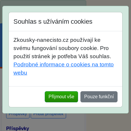
Spustili jsme přihlašování na školní
rok 2026/2027!
Souhlas s užíváním cookies
Zkousky-nanecisto.cz používají ke
svému fungování soubory cookie. Pro
použití stránek je potřeba Váš souhlas.
Menu
Účet
Košík
Podrobné informace o cookies na tomto
webu
Diskuse Jak jste dopadli u zkoušek
na SŠ? Vaše ohlasy po skutečných
Přijmout vše
Pouze funkční
přijímacích zkouškách
Příspěvky
Přidat příspěvek
Příspěvky