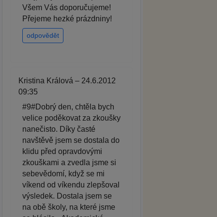
Všem Vás doporučujeme!
Přejeme hezké prázdniny!
odpovědět
Kristina Králová – 24.6.2012
09:35
#9#Dobrý den, chtěla bych
velice poděkovat za zkoušky
nanečisto. Díky časté
navštěvě jsem se dostala do
klidu před opravdovými
zkouškami a zvedla jsme si
sebevědomí, když se mi
víkend od víkendu zlepšoval
výsledek. Dostala jsem se
na obě školy, na které jsme