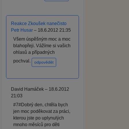
Reakce Zkoušek nanečisto
Petr Husar
– 18.6.2012 21:35
Všem úspěšným moc a moc
blahopřeji. Vážíme si vašich
ohlasů a případných
pochval.
odpovědět
David Hamáček – 18.6.2012
21:03
#7#Dobrý den, chtěla bych
jen moc poděkovat za práci,
kterou jste po uplynulých
mnoho měsíců pro děti