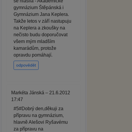
se hlásila - Akademické
gymnázium Štěpánská i
Gymnázium Jana Keplera.
Takže letos v září nastupuju
na Keplera a zkoušky na
nečisto budu doporučovat
všem mým mladším
kamarádům, protože
opravdu pomáhají.
odpovědět
Markéta Jánská – 21.6.2012
17:47
#5#Dobrý den,děkuji za
přípravu na gymnázium,
hlavně Alešovi Ryšavému
za přípravu na