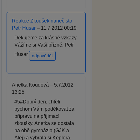
Reakce Zkoušek nanečisto
Petr Husar
– 11.7.2012 00:19
Děkujeme za krásné vzkazy.
Vážíme si Vaší přízně. Petr
Husar
odpovědět
Anetka Koudová – 5.7.2012
13:25
#5#Dobrý den, chtěli
bychom Vám poděkovat za
přípravu na přijímací
zkoušky. Anetka se dostala
na obě gymnázia (GJK a
Alej) a vybrala si Keplera.