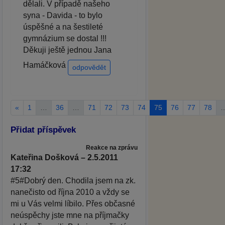
dělali. V případě našeho
syna - Davida - to bylo
úspěšné a na šestileté
gymnázium se dostal !!!
Děkuji ještě jednou Jana
Hamáčková
odpovědět
«
1
…
36
…
71
72
73
74
75
76
77
78
Přidat příspěvek
Reakce na zprávu
Kateřina Došková – 2.5.2011
17:32
#5#Dobrý den. Chodila jsem na zk.
nanečisto od října 2010 a vždy se
mi u Vás velmi líbilo. Přes občasné
neúspěchy jste mne na příjmačky