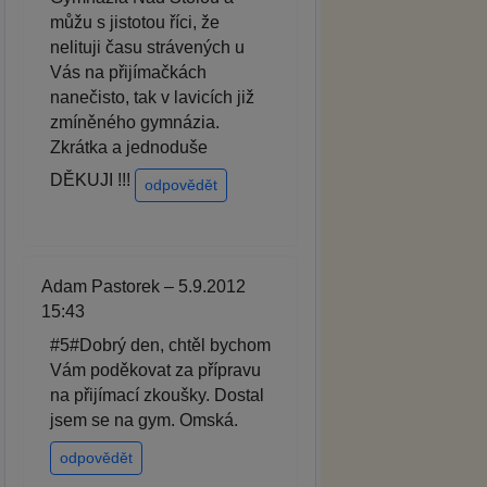
můžu s jistotou říci, že
nelituji času strávených u
Vás na přijímačkách
nanečisto, tak v lavicích již
zmíněného gymnázia.
Zkrátka a jednoduše
DĚKUJI !!!
odpovědět
Adam Pastorek – 5.9.2012
15:43
#5#Dobrý den, chtěl bychom
Vám poděkovat za přípravu
na přijímací zkoušky. Dostal
jsem se na gym. Omská.
odpovědět