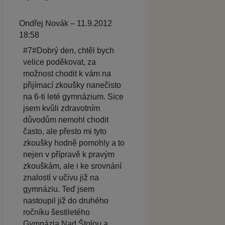
Ondřej Novák – 11.9.2012
18:58
#7#Dobrý den, chtěl bych
velice poděkovat, za
možnost chodit k vám na
přijímací zkoušky nanečisto
na 6-ti leté gymnázium. Sice
jsem kvůli zdravotním
důvodům nemohl chodit
často, ale přesto mi tyto
zkoušky hodně pomohly a to
nejen v přípravě k pravým
zkouškám, ale i ke srovnání
znalostí v učivu již na
gymnáziu. Teď jsem
nastoupil již do druhého
ročníku šestiletého
Gymnázia Nad Štolou a