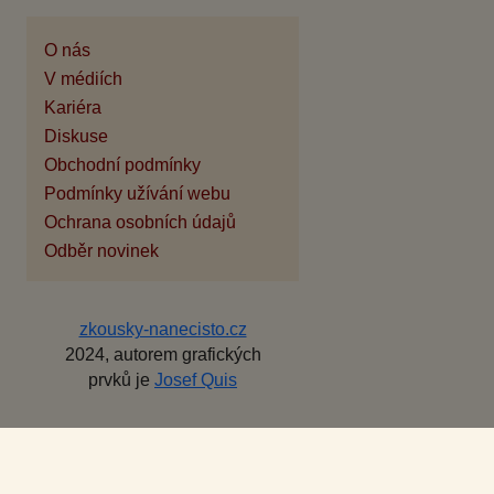
O nás
V médiích
Kariéra
Diskuse
Obchodní podmínky
Podmínky užívání webu
Ochrana osobních údajů
Odběr novinek
zkousky-nanecisto.cz
2024, autorem grafických
prvků je
Josef Quis