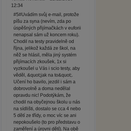
12:34
#5#Uvádím svůj e-mail, protože
píšu za syna (nevím, zda po
úspěšných přijímačkách v euforii
nenapsal sám už koncem roku).
Chodil na testy pravidelně od
října, jelikož každá ze škol, na
něž se hlásil, měla jiný systém
přijímacích zkoušek, 1x si
vyzkoušel u Vás i scio testy, aby
věděl, &quot;jak na to&quot;.
Učení ho bavilo, jezdil i sám a
dobrovolně a doma nedělal
opravdu nic! Podotýkám, že
chodil na obyčejnou školu u nás
na sídlišti, dostalo se cca 4 nebo
5 dětí ze třídy, o moc víc se ani
nepokoušelo (to pro představu o
zaměření a úrovni dětí). Na obě