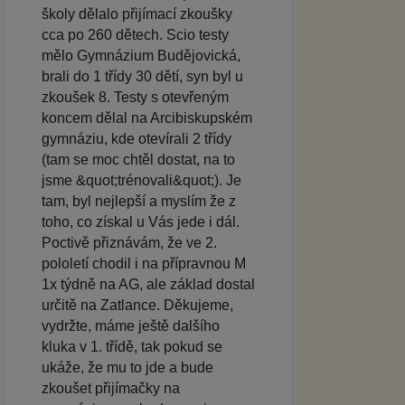
školy dělalo přijímací zkoušky
cca po 260 dětech. Scio testy
mělo Gymnázium Budějovická,
brali do 1 třídy 30 dětí, syn byl u
zkoušek 8. Testy s otevřeným
koncem dělal na Arcibiskupském
gymnáziu, kde otevírali 2 třídy
(tam se moc chtěl dostat, na to
jsme &quot;trénovali&quot;). Je
tam, byl nejlepší a myslím že z
toho, co získal u Vás jede i dál.
Poctivě přiznávám, že ve 2.
pololetí chodil i na přípravnou M
1x týdně na AG, ale základ dostal
určitě na Zatlance. Děkujeme,
vydržte, máme ještě dalšího
kluka v 1. třídě, tak pokud se
ukáže, že mu to jde a bude
zkoušet přijímačky na