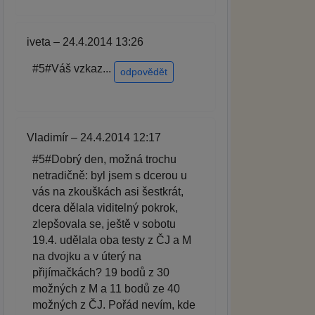
iveta – 24.4.2014 13:26
#5#Váš vzkaz...
odpovědět
Vladimír – 24.4.2014 12:17
#5#Dobrý den, možná trochu
netradičně: byl jsem s dcerou u
vás na zkouškách asi šestkrát,
dcera dělala viditelný pokrok,
zlepšovala se, ještě v sobotu
19.4. udělala oba testy z ČJ a M
na dvojku a v úterý na
přijímačkách? 19 bodů z 30
možných z M a 11 bodů ze 40
možných z ČJ. Pořád nevím, kde