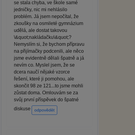
se stala chyba, ve škole samé
jedničky, nic mi nehlásilo
problém. Já jsem nepočítal, že
zkoušky na osmileté gymnázium
udělá, ale dostat takovou
\&quot;nakládačku\&quot;?
Nemyslím si, že bychom přípravu
na přijímačky podcenili, ale něco
jsme evidentně dělali špatně a já
nevím co. Myslel jsem, že se
dcera naučí nějaké vzorce
řešení, které ji pomohou, ale
skončit 98 ze 121...to jsme mohli
zůstat doma. Omlouvám se za
svůj první příspěvek do špatné
diskuse
odpovědět