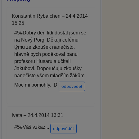
Konstantin Rybalchen – 24.4.2014
15:25
#5#Dobrý den lidi dostal jsem se
na Nový Porg. Děkuji celému
týmu ze zkoušek nanečisto,
hlavně bych poděkoval panu
profesoru Husaru a učiteli
Jakubovi. Doporučuju zkoušky
nanečisto všem mladším žákům.
Moc mi pomohly. :D
odpovědět
iveta – 24.4.2014 13:31
#5#Váš vzkaz...
odpovědět