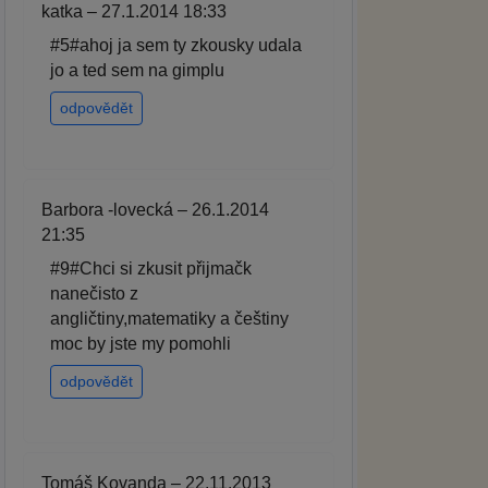
katka – 27.1.2014 18:33
#5#ahoj ja sem ty zkousky udala
jo a ted sem na gimplu
odpovědět
Barbora -lovecká – 26.1.2014
21:35
#9#Chci si zkusit přijmačk
nanečisto z
angličtiny,matematiky a češtiny
moc by jste my pomohli
odpovědět
Tomáš Kovanda – 22.11.2013