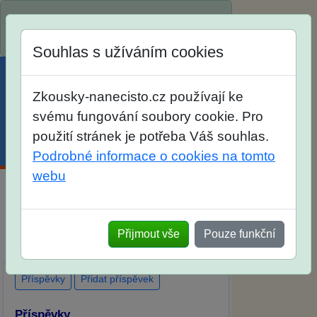
Spustili jsme přihlašování na školní rok
2026/2027!
Souhlas s užíváním cookies
Zkousky-nanecisto.cz používají ke
svému fungování soubory cookie. Pro
použití stránek je potřeba Váš souhlas.
Menu
Účet
Košík
Podrobné informace o cookies na tomto
webu
Diskuse Jak jste dopadli u zkoušek na
SŠ? Vaše ohlasy po skutečných
Přijmout vše
Pouze funkční
přijímacích zkouškách
Příspěvky
Přidat příspěvek
Příspěvky