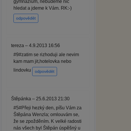
gymnázium, nebudeme nic
hledat a jdeme k Vám. RK:-)
odpovědět
tereza – 4.9.2013 16:56
#9#zatim se rizhoduji ale nevim
kam mam jit,hotelovka nebo
lindovku
odpovědět
Štěpánka – 25.6.2013 21:30
#5#Přeji hezký den, píšu Vám za
Štěpána Wenzla; omlouvám se,
že se zpožděním. K velké radosti
nás všech byl Štěpán úspěšný u