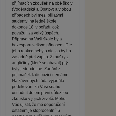
přijímacích zkoušek na obě školy
(Voděradská a Opatov) a v obou
případech byl mezi přijatými
studenty; na jedné škole
dokonce 18. v pořadí, což
považuji za velký úspěch.
Příprava na Vaší škole byla
bezesporu velkým přínosem. Dle
jeho reakce nebylo nic, co by ho
zásadně překvapilo. Zkoušky z
angličtiny (které se obával) prý
byly jednoduché. Zadání z
přijímaček k dispozici nemáme.
Na závěr bych ráda vyjádřila
poděkování za Vaši snahu
usnadnit dětem první důležitou
zkoušku v jejich životě. Mohu
Vás ujistit, že mé doporučení
ostatním je stoprocentní. S