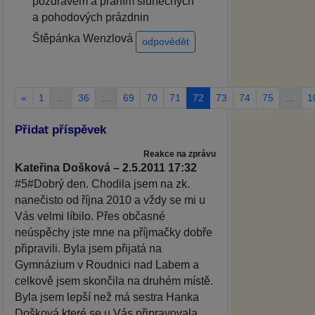
pozdravem a přáním slunečných
a pohodových prázdnin
Štěpánka Wenzlová
odpovědět
«
1
…
36
…
69
70
71
72
73
74
75
…
1
Přidat příspěvek
Reakce na zprávu
Kateřina Došková – 2.5.2011 17:32
#5#Dobrý den. Chodila jsem na zk.
nanečisto od října 2010 a vždy se mi u
Vás velmi líbilo. Přes občasné
neúspěchy jste mne na příjmačky dobře
připravili. Byla jsem přijatá na
Gymnázium v Roudnici nad Labem a
celkově jsem skončila na druhém místě.
Byla jsem lepší než má sestra Hanka
Došková,které se u Vás připravovala