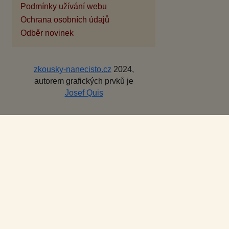
Podmínky užívání webu
Ochrana osobních údajů
Odběr novinek
zkousky-nanecisto.cz
2024,
autorem grafických prvků je
Josef Quis