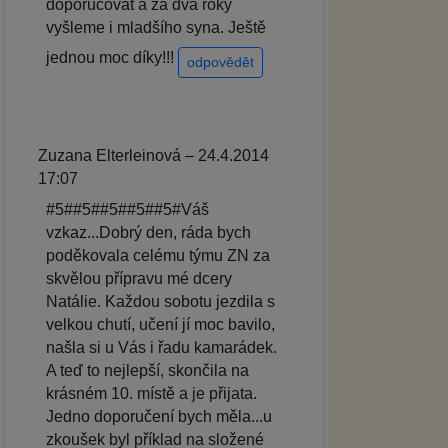
doporučovat a za dva roky
vyšleme i mladšího syna. Ještě
jednou moc díky!!!
odpovědět
Zuzana Elterleinová – 24.4.2014
17:07
#5##5##5##5##5#Váš
vzkaz...Dobrý den, ráda bych
poděkovala celému týmu ZN za
skvělou přípravu mé dcery
Natálie. Každou sobotu jezdila s
velkou chutí, učení jí moc bavilo,
našla si u Vás i řadu kamarádek.
A teď to nejlepší, skončila na
krásném 10. místě a je přijata.
Jedno doporučení bych měla...u
zkoušek byl příklad na složené