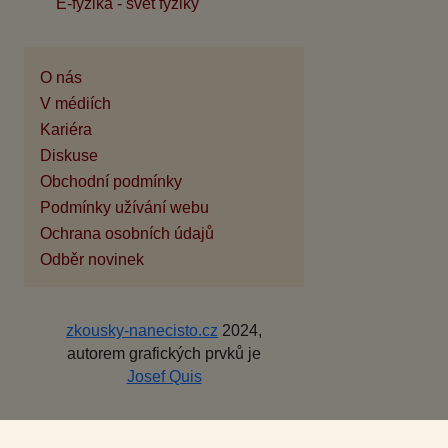
E-fyzika - svět fyziky
O nás
V médiích
Kariéra
Diskuse
Obchodní podmínky
Podmínky užívání webu
Ochrana osobních údajů
Odběr novinek
zkousky-nanecisto.cz
2024,
autorem grafických prvků je
Josef Quis