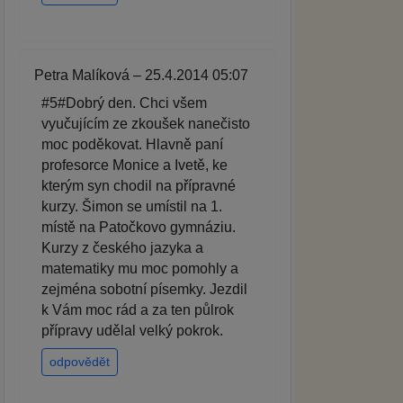
Petra Malíková – 25.4.2014 05:07
#5#Dobrý den. Chci všem
vyučujícím ze zkoušek nanečisto
moc poděkovat. Hlavně paní
profesorce Monice a Ivetě, ke
kterým syn chodil na přípravné
kurzy. Šimon se umístil na 1.
místě na Patočkovo gymnáziu.
Kurzy z českého jazyka a
matematiky mu moc pomohly a
zejména sobotní písemky. Jezdil
k Vám moc rád a za ten půlrok
přípravy udělal velký pokrok.
odpovědět