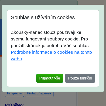
Spustili jsme přihlašování na školní rok
2026/2027!
Souhlas s užíváním cookies
Zkousky-nanecisto.cz používají ke
svému fungování soubory cookie. Pro
použití stránek je potřeba Váš souhlas.
Menu
Účet
Košík
Podrobné informace o cookies na tomto
webu
Diskuse Jak jste dopadli u zkoušek na
SŠ? Vaše ohlasy po skutečných
Přijmout vše
Pouze funkční
přijímacích zkouškách
Příspěvky
Přidat příspěvek
Příspěvky