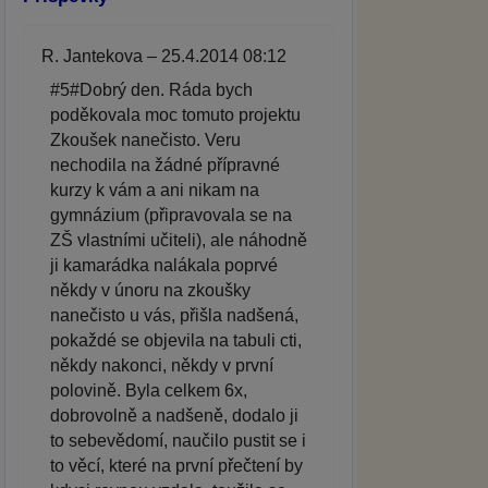
R. Jantekova – 25.4.2014 08:12
#5#Dobrý den. Ráda bych
poděkovala moc tomuto projektu
Zkoušek nanečisto. Veru
nechodila na žádné přípravné
kurzy k vám a ani nikam na
gymnázium (připravovala se na
ZŠ vlastními učiteli), ale náhodně
ji kamarádka nalákala poprvé
někdy v únoru na zkoušky
nanečisto u vás, přišla nadšená,
pokaždé se objevila na tabuli cti,
někdy nakonci, někdy v první
polovině. Byla celkem 6x,
dobrovolně a nadšeně, dodalo ji
to sebevědomí, naučilo pustit se i
to věcí, které na první přečtení by