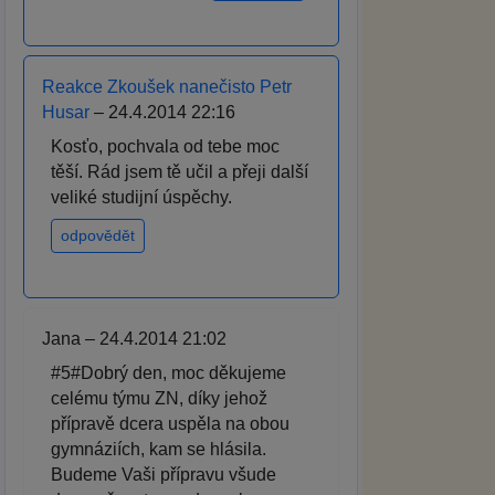
Reakce Zkoušek nanečisto Petr
Husar
– 24.4.2014 22:16
Kosťo, pochvala od tebe moc
těší. Rád jsem tě učil a přeji další
veliké studijní úspěchy.
odpovědět
Jana – 24.4.2014 21:02
#5#Dobrý den, moc děkujeme
celému týmu ZN, díky jehož
přípravě dcera uspěla na obou
gymnáziích, kam se hlásila.
Budeme Vaši přípravu všude