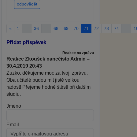
odpovědět
«
1
…
36
…
68
69
70
71
72
73
74
…
1
Přidat příspěvek
Reakce na zprávu
Reakce Zkoušek nanečisto Admin –
30.4.2019 20:43
Zuzko, děkujeme moc za tvoji zprávu.
Oba učitelé budou mít jistě velkou
radost! Přejeme hodně štěstí při dalším
studiu.
Jméno
Email