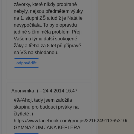
závorky, které nikdy probírané
nebyly, nejsou předmětem výuky
na 1. stupni ZŠ a tudíž je Natálie
nevypočítala. To bylo opravdu
jediné s čím měla problém. Přeji
Vašemu týmu další spokojené
žáky a třeba za 8 let při přípravě
na VŠ na shledanou.
odpovědět
Anonymka :) – 24.4.2014 16:47
#9#Ahoj, tady jsem založila
skupinu pro budoucí prváky na
čtyřleté :)
https://www.facebook.com/groups/221624911365310/
GYMNÁZIUM JANA KEPLERA