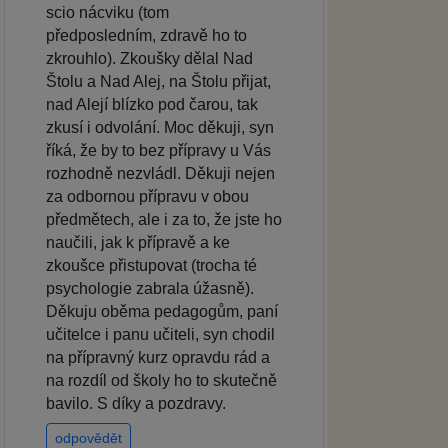
scio nácviku (tom
předposledním, zdravě ho to
zkrouhlo). Zkoušky dělal Nad
Štolu a Nad Alej, na Štolu přijat,
nad Alejí blízko pod čarou, tak
zkusí i odvolání. Moc děkuji, syn
říká, že by to bez přípravy u Vás
rozhodně nezvládl. Děkuji nejen
za odbornou přípravu v obou
předmětech, ale i za to, že jste ho
naučili, jak k přípravě a ke
zkoušce přistupovat (trocha té
psychologie zabrala úžasně).
Děkuju oběma pedagogům, paní
učitelce i panu učiteli, syn chodil
na přípravný kurz opravdu rád a
na rozdíl od školy ho to skutečně
bavilo. S díky a pozdravy.
odpovědět