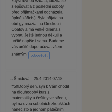
kdysi rovnou vzdala, toužila se
zlepšovat a z poslední soboty
před přijímačkami odcházela
úplně zářící:-). Byla přijata na
obě gymnázia, na Omskou i
Opatov a má velké dilema si
vybrat. Ještě jednou děkuji a
určitě napíše i sama. Budeme
vás určitě doporučovat všem
známým!
odpovědět
L. Šmídová – 25.4.2014 07:18
#5#Dobrý den, syn k Vám chodil
na dlouhodobý kurz z
matematiky a češtiny ve středu,
byl na dvou sobotních zkouškách
nanečisto a jednom pátečním