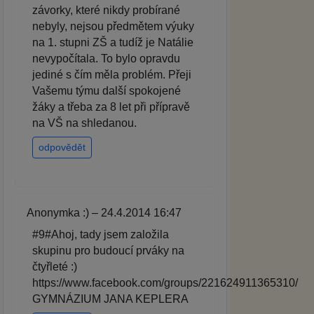
závorky, které nikdy probírané
nebyly, nejsou předmětem výuky
na 1. stupni ZŠ a tudíž je Natálie
nevypočítala. To bylo opravdu
jediné s čím měla problém. Přeji
Vašemu týmu další spokojené
žáky a třeba za 8 let při přípravě
na VŠ na shledanou.
odpovědět
Anonymka :) – 24.4.2014 16:47
#9#Ahoj, tady jsem založila
skupinu pro budoucí prváky na
čtyřleté :)
https://www.facebook.com/groups/221624911365310/
GYMNÁZIUM JANA KEPLERA