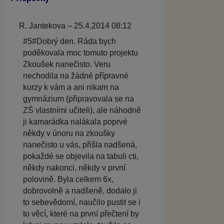
R. Jantekova – 25.4.2014 08:12
#5#Dobrý den. Ráda bych
poděkovala moc tomuto projektu
Zkoušek nanečisto. Veru
nechodila na žádné přípravné
kurzy k vám a ani nikam na
gymnázium (připravovala se na
ZŠ vlastními učiteli), ale náhodně
ji kamarádka nalákala poprvé
někdy v únoru na zkoušky
nanečisto u vás, přišla nadšená,
pokaždé se objevila na tabuli cti,
někdy nakonci, někdy v první
polovině. Byla celkem 6x,
dobrovolně a nadšeně, dodalo ji
to sebevědomí, naučilo pustit se i
to věcí, které na první přečtení by