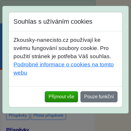
Spustili jsme přihlašování na školní rok
2026/2027!
Souhlas s užíváním cookies
Zkousky-nanecisto.cz používají ke
svému fungování soubory cookie. Pro
použití stránek je potřeba Váš souhlas.
Menu
Účet
Košík
Podrobné informace o cookies na tomto
webu
Diskuse Jak jste dopadli u zkoušek na
SŠ? Vaše ohlasy po skutečných
Přijmout vše
Pouze funkční
přijímacích zkouškách
Příspěvky
Přidat příspěvek
Příspěvky