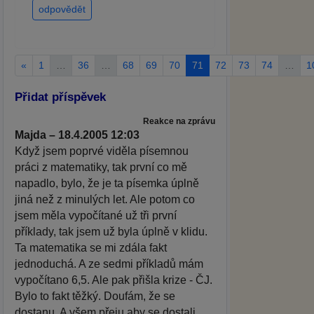
odpovědět
«
1
…
36
…
68
69
70
71
72
73
74
…
1
Přidat příspěvek
Reakce na zprávu
Majda – 18.4.2005 12:03
Když jsem poprvé viděla písemnou
práci z matematiky, tak první co mě
napadlo, bylo, že je ta písemka úplně
jiná než z minulých let. Ale potom co
jsem měla vypočítané už tři první
příklady, tak jsem už byla úplně v klidu.
Ta matematika se mi zdála fakt
jednoduchá. A ze sedmi příkladů mám
vypočítano 6,5. Ale pak přišla krize - ČJ.
Bylo to fakt těžký. Doufám, že se
dostanu. A všem přeju aby se dostali.