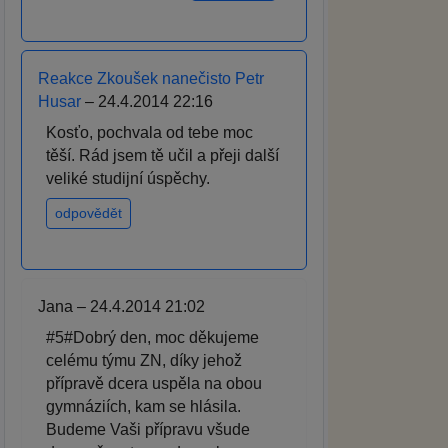
Reakce Zkoušek nanečisto Petr
Husar
– 24.4.2014 22:16
Kosťo, pochvala od tebe moc
těší. Rád jsem tě učil a přeji další
veliké studijní úspěchy.
odpovědět
Jana – 24.4.2014 21:02
#5#Dobrý den, moc děkujeme
celému týmu ZN, díky jehož
přípravě dcera uspěla na obou
gymnáziích, kam se hlásila.
Budeme Vaši přípravu všude