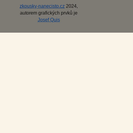
zkousky-nanecisto.cz
2024,
autorem grafických prvků je
Josef Quis