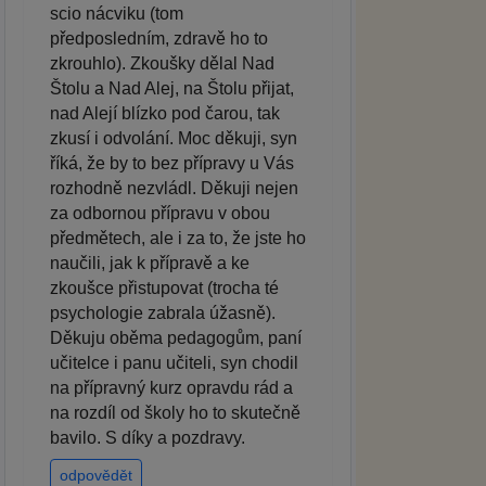
scio nácviku (tom
předposledním, zdravě ho to
zkrouhlo). Zkoušky dělal Nad
Štolu a Nad Alej, na Štolu přijat,
nad Alejí blízko pod čarou, tak
zkusí i odvolání. Moc děkuji, syn
říká, že by to bez přípravy u Vás
rozhodně nezvládl. Děkuji nejen
za odbornou přípravu v obou
předmětech, ale i za to, že jste ho
naučili, jak k přípravě a ke
zkoušce přistupovat (trocha té
psychologie zabrala úžasně).
Děkuju oběma pedagogům, paní
učitelce i panu učiteli, syn chodil
na přípravný kurz opravdu rád a
na rozdíl od školy ho to skutečně
bavilo. S díky a pozdravy.
odpovědět