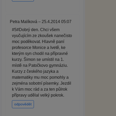
Petra Malíková – 25.4.2014 05:07
#5#Dobrý den. Chci všem
vyučujícím ze zkoušek nanečisto
moc poděkovat. Hlavně paní
profesorce Monice a Ivetě, ke
kterým syn chodil na přípravné
kurzy. Šimon se umístil na 1.
místě na Patočkovo gymnáziu.
Kurzy z českého jazyka a
matematiky mu moc pomohly a
zejména sobotní písemky. Jezdil
k Vám moc rád a za ten půlrok
přípravy udělal velký pokrok.
odpovědět