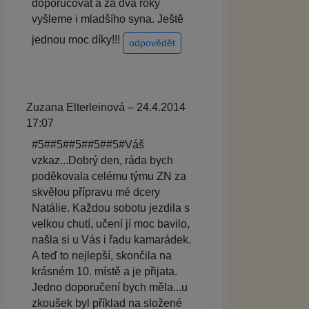
doporučovat a za dva roky
vyšleme i mladšího syna. Ještě
jednou moc díky!!!
odpovědět
Zuzana Elterleinová – 24.4.2014
17:07
#5##5##5##5##5#Váš
vzkaz...Dobrý den, ráda bych
poděkovala celému týmu ZN za
skvělou přípravu mé dcery
Natálie. Každou sobotu jezdila s
velkou chutí, učení jí moc bavilo,
našla si u Vás i řadu kamarádek.
A teď to nejlepší, skončila na
krásném 10. místě a je přijata.
Jedno doporučení bych měla...u
zkoušek byl příklad na složené