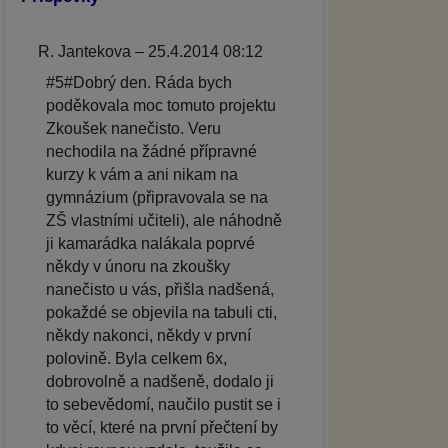
R. Jantekova – 25.4.2014 08:12
#5#Dobrý den. Ráda bych
poděkovala moc tomuto projektu
Zkoušek nanečisto. Veru
nechodila na žádné přípravné
kurzy k vám a ani nikam na
gymnázium (připravovala se na
ZŠ vlastními učiteli), ale náhodně
ji kamarádka nalákala poprvé
někdy v únoru na zkoušky
nanečisto u vás, přišla nadšená,
pokaždé se objevila na tabuli cti,
někdy nakonci, někdy v první
polovině. Byla celkem 6x,
dobrovolně a nadšeně, dodalo ji
to sebevědomí, naučilo pustit se i
to věcí, které na první přečtení by