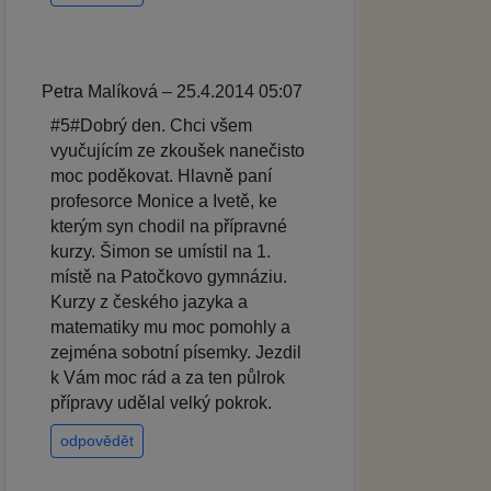
Petra Malíková – 25.4.2014 05:07
#5#Dobrý den. Chci všem
vyučujícím ze zkoušek nanečisto
moc poděkovat. Hlavně paní
profesorce Monice a Ivetě, ke
kterým syn chodil na přípravné
kurzy. Šimon se umístil na 1.
místě na Patočkovo gymnáziu.
Kurzy z českého jazyka a
matematiky mu moc pomohly a
zejména sobotní písemky. Jezdil
k Vám moc rád a za ten půlrok
přípravy udělal velký pokrok.
odpovědět