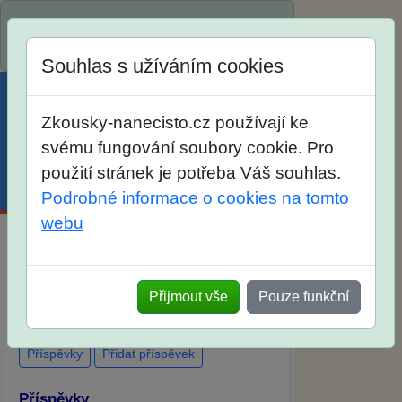
Spustili jsme přihlašování na školní rok
2026/2027!
Souhlas s užíváním cookies
Zkousky-nanecisto.cz používají ke
svému fungování soubory cookie. Pro
použití stránek je potřeba Váš souhlas.
Menu
Účet
Košík
Podrobné informace o cookies na tomto
webu
Diskuse Jak jste dopadli u zkoušek na
SŠ? Vaše ohlasy po skutečných
Přijmout vše
Pouze funkční
přijímacích zkouškách
Příspěvky
Přidat příspěvek
Příspěvky