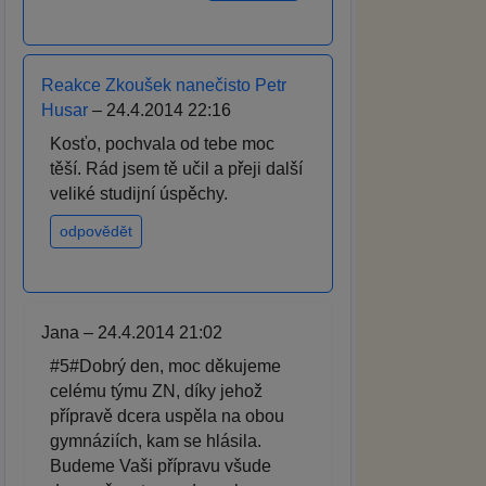
Reakce Zkoušek nanečisto Petr
Husar
– 24.4.2014 22:16
Kosťo, pochvala od tebe moc
těší. Rád jsem tě učil a přeji další
veliké studijní úspěchy.
odpovědět
Jana – 24.4.2014 21:02
#5#Dobrý den, moc děkujeme
celému týmu ZN, díky jehož
přípravě dcera uspěla na obou
gymnáziích, kam se hlásila.
Budeme Vaši přípravu všude