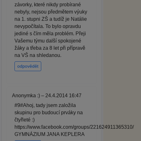
závorky, které nikdy probírané
nebyly, nejsou předmětem výuky
na 1. stupni ZŠ a tudíž je Natálie
nevypočítala. To bylo opravdu
jediné s čím měla problém. Přeji
Vašemu týmu další spokojené
žáky a třeba za 8 let při přípravě
na VŠ na shledanou.
odpovědět
Anonymka :) – 24.4.2014 16:47
#9#Ahoj, tady jsem založila
skupinu pro budoucí prváky na
čtyřleté :)
https://www.facebook.com/groups/221624911365310/
GYMNÁZIUM JANA KEPLERA