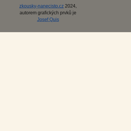
zkousky-nanecisto.cz
2024,
autorem grafických prvků je
Josef Quis