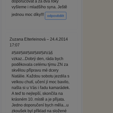
doporučovat a za dva roky
vyšleme i mladšího syna. Ještě
jednou moc díky!!!
odpovědět
Zuzana Elterleinová – 24.4.2014
17:07
#5##5##5##5##5#Váš
vzkaz...Dobrý den, ráda bych
poděkovala celému týmu ZN za
skvělou přípravu mé dcery
Natálie. Každou sobotu jezdila s
velkou chutí, učení jí moc bavilo,
našla si u Vás i řadu kamarádek.
A teď to nejlepší, skončila na
krásném 10. místě a je přijata.
Jedno doporučení bych měla...u
zkoušek byl příklad na složené