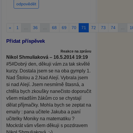
odpovědět
«
1
…
36
…
68
69
70
71
72
73
74
…
1
Přidat příspěvek
Reakce na zprávu
Nikol Shmuliaková – 16.5.2014 19:19
#5#Dobrý den, děkuji vám za tak skvělé
kurzy. Dostala jsem se na oba gymply 1.
Nad Štolou a 2.Nad Alejí. Vybrala jsem
si nad Alejí. Jsem nesmírně štasná, a
chtěla bych zkoušky nanečisto doporučit
všem mladším žákům co se chystají
dělat příjmačky. Mohla bych se zeptat na
emaily : pana učitele Jakuba a paní
učitelky Moniky na matematiku ?
Mockrát vám všem děkuji s pozdravem
Nikol Shmuliaková. :-)