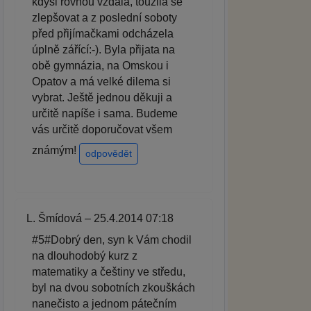
kdysi rovnou vzdala, toužila se
zlepšovat a z poslední soboty
před přijímačkami odcházela
úplně zářící:-). Byla přijata na
obě gymnázia, na Omskou i
Opatov a má velké dilema si
vybrat. Ještě jednou děkuji a
určitě napíše i sama. Budeme
vás určitě doporučovat všem
známým!
odpovědět
L. Šmídová – 25.4.2014 07:18
#5#Dobrý den, syn k Vám chodil
na dlouhodobý kurz z
matematiky a češtiny ve středu,
byl na dvou sobotních zkouškách
nanečisto a jednom pátečním