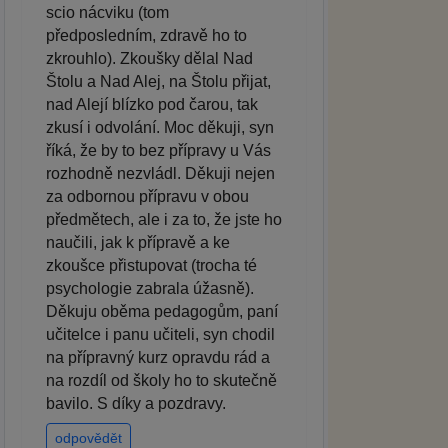
scio nácviku (tom
předposledním, zdravě ho to
zkrouhlo). Zkoušky dělal Nad
Štolu a Nad Alej, na Štolu přijat,
nad Alejí blízko pod čarou, tak
zkusí i odvolání. Moc děkuji, syn
říká, že by to bez přípravy u Vás
rozhodně nezvládl. Děkuji nejen
za odbornou přípravu v obou
předmětech, ale i za to, že jste ho
naučili, jak k přípravě a ke
zkoušce přistupovat (trocha té
psychologie zabrala úžasně).
Děkuju oběma pedagogům, paní
učitelce i panu učiteli, syn chodil
na přípravný kurz opravdu rád a
na rozdíl od školy ho to skutečně
bavilo. S díky a pozdravy.
odpovědět