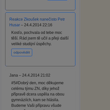
Reakce Zkoušek nanečisto Petr
Husar
– 24.4.2014 22:16
Kosťo, pochvala od tebe moc
těší. Rád jsem tě učil a přeji další
veliké studijní úspěchy.
odpovědět
Jana – 24.4.2014 21:02
#5#Dobrý den, moc děkujeme
celému týmu ZN, díky jehož
přípravě dcera uspěla na obou
gymnáziích, kam se hlásila.
Budeme Vaši přípravu všude