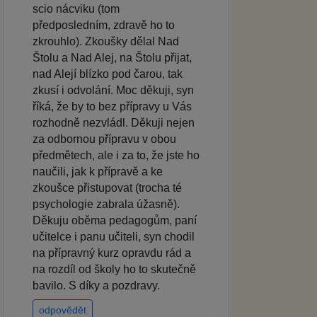
scio nácviku (tom
předposledním, zdravě ho to
zkrouhlo). Zkoušky dělal Nad
Štolu a Nad Alej, na Štolu přijat,
nad Alejí blízko pod čarou, tak
zkusí i odvolání. Moc děkuji, syn
říká, že by to bez přípravy u Vás
rozhodně nezvládl. Děkuji nejen
za odbornou přípravu v obou
předmětech, ale i za to, že jste ho
naučili, jak k přípravě a ke
zkoušce přistupovat (trocha té
psychologie zabrala úžasně).
Děkuju oběma pedagogům, paní
učitelce i panu učiteli, syn chodil
na přípravný kurz opravdu rád a
na rozdíl od školy ho to skutečně
bavilo. S díky a pozdravy.
odpovědět