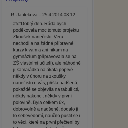
R. Jantekova – 25.4.2014 08:12
#5#Dobrý den. Ráda bych
poděkovala moc tomuto projektu
Zkoušek nanečisto. Veru
nechodila na žádné přípravné
kurzy k vám a ani nikam na
gymnázium (připravovala se na
ZŠ vlastními učiteli), ale náhodně
ji kamarádka nalákala poprvé
někdy v únoru na zkoušky
nanečisto u vás, přišla nadšená,
pokaždé se objevila na tabuli cti,
někdy nakonci, někdy v první
polovině. Byla celkem 6x,
dobrovolně a nadšeně, dodalo ji
to sebevědomí, naučilo pustit se i
to věcí, které na první přečtení by