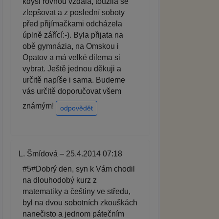
kdysi rovnou vzdala, toužila se
zlepšovat a z poslední soboty
před přijímačkami odcházela
úplně zářící:-). Byla přijata na
obě gymnázia, na Omskou i
Opatov a má velké dilema si
vybrat. Ještě jednou děkuji a
určitě napíše i sama. Budeme
vás určitě doporučovat všem
známým!
odpovědět
L. Šmídová – 25.4.2014 07:18
#5#Dobrý den, syn k Vám chodil
na dlouhodobý kurz z
matematiky a češtiny ve středu,
byl na dvou sobotních zkouškách
nanečisto a jednom pátečním