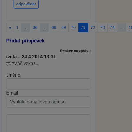
odpovědět
«
1
…
36
…
68
69
70
71
72
73
74
…
1
Přidat příspěvek
Reakce na zprávu
iveta – 24.4.2014 13:31
#5#Váš vzkaz...
Jméno
Email