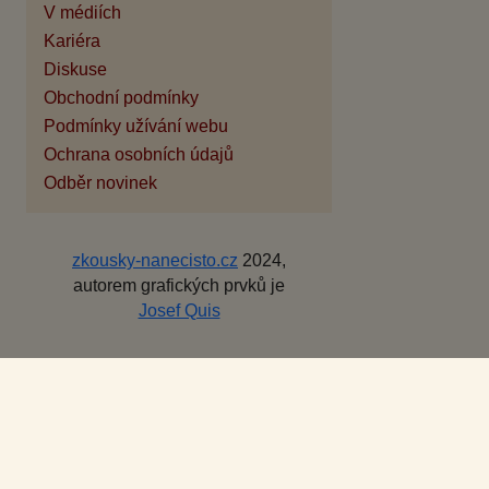
V médiích
Kariéra
Diskuse
Obchodní podmínky
Podmínky užívání webu
Ochrana osobních údajů
Odběr novinek
zkousky-nanecisto.cz
2024,
autorem grafických prvků je
Josef Quis