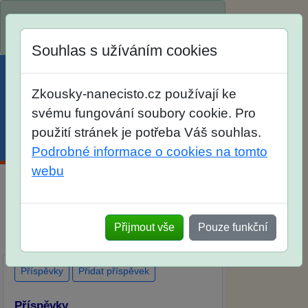
Spustili jsme přihlašování na školní rok
2026/2027!
Souhlas s užíváním cookies
Zkousky-nanecisto.cz používají ke
svému fungování soubory cookie. Pro
použití stránek je potřeba Váš souhlas.
Menu
Účet
Košík
Podrobné informace o cookies na tomto
webu
Diskuse Jak jste dopadli u zkoušek na
SŠ? Vaše ohlasy po skutečných
Přijmout vše
Pouze funkční
přijímacích zkouškách
Příspěvky
Přidat příspěvek
Příspěvky