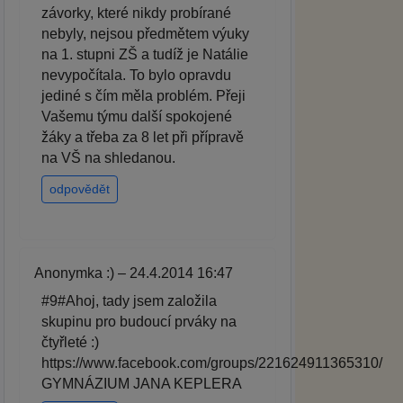
závorky, které nikdy probírané
nebyly, nejsou předmětem výuky
na 1. stupni ZŠ a tudíž je Natálie
nevypočítala. To bylo opravdu
jediné s čím měla problém. Přeji
Vašemu týmu další spokojené
žáky a třeba za 8 let při přípravě
na VŠ na shledanou.
odpovědět
Anonymka :) – 24.4.2014 16:47
#9#Ahoj, tady jsem založila
skupinu pro budoucí prváky na
čtyřleté :)
https://www.facebook.com/groups/221624911365310/
GYMNÁZIUM JANA KEPLERA