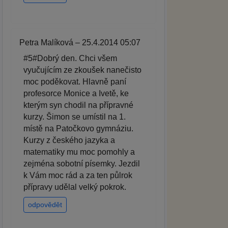
Petra Malíková – 25.4.2014 05:07
#5#Dobrý den. Chci všem
vyučujícím ze zkoušek nanečisto
moc poděkovat. Hlavně paní
profesorce Monice a Ivetě, ke
kterým syn chodil na přípravné
kurzy. Šimon se umístil na 1.
místě na Patočkovo gymnáziu.
Kurzy z českého jazyka a
matematiky mu moc pomohly a
zejména sobotní písemky. Jezdil
k Vám moc rád a za ten půlrok
přípravy udělal velký pokrok.
odpovědět