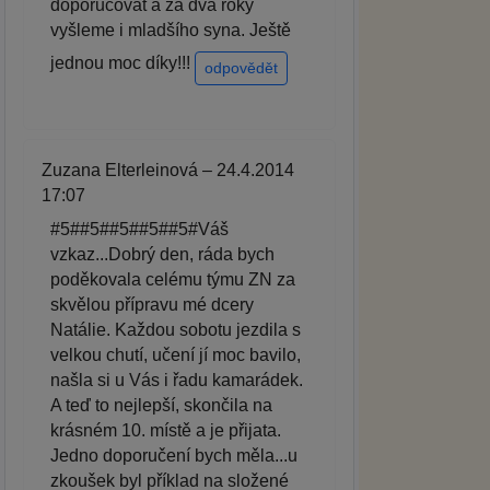
doporučovat a za dva roky
vyšleme i mladšího syna. Ještě
jednou moc díky!!!
odpovědět
Zuzana Elterleinová – 24.4.2014
17:07
#5##5##5##5##5#Váš
vzkaz...Dobrý den, ráda bych
poděkovala celému týmu ZN za
skvělou přípravu mé dcery
Natálie. Každou sobotu jezdila s
velkou chutí, učení jí moc bavilo,
našla si u Vás i řadu kamarádek.
A teď to nejlepší, skončila na
krásném 10. místě a je přijata.
Jedno doporučení bych měla...u
zkoušek byl příklad na složené