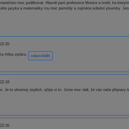
anečisto moc poděkovat. Hlavně paní profesorce Monice a Ivetě, ke kterým s
ého jazyka a matematiky mu moc pomohly a zejména sobotní písemky. Jezdil
 22:20
 za milou zprávu.
odpovědět
 22:18
e. Je to ohromný úspěch, užijte si to. Jsme moc rádi, že vás naše přípravy 
 22:16