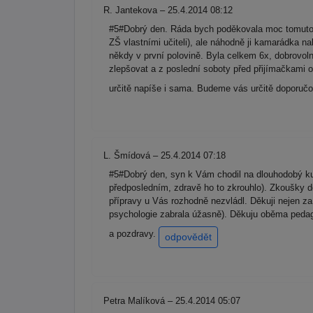
R. Jantekova – 25.4.2014 08:12
#5#Dobrý den. Ráda bych poděkovala moc tomuto p
ZŠ vlastními učiteli), ale náhodně ji kamarádka n
někdy v první polovině. Byla celkem 6x, dobrovolně
zlepšovat a z poslední soboty před přijímačkami o
určitě napíše i sama. Budeme vás určitě dopor
L. Šmídová – 25.4.2014 07:18
#5#Dobrý den, syn k Vám chodil na dlouhodobý ku
předposledním, zdravě ho to zkrouhlo). Zkoušky děl
přípravy u Vás rozhodně nezvládl. Děkuji nejen za 
psychologie zabrala úžasně). Děkuju oběma pedagog
a pozdravy.
odpovědět
Petra Malíková – 25.4.2014 05:07