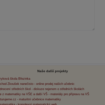
Naše další projekty
zyková škola Březinka
chod Zkoušek nanečisto - online prodej našich učebnic
dnocení středních škol - diskuze nejenom o středních školách
e z matematiky na VŠE a další VŠ - materiály pro přípravu na VŠ
turujeme.cz - maturitní učebnice matematiky
matematika - komplexní matematický web