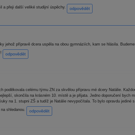
 a přeji další veliké studijní úspěchy.
odpovědět
 jehož přípravě dcera uspěla na obou gymnáziích, kam se hlásila. Budeme 
!!
odpovědět
 poděkovala celému týmu ZN za skvělou přípravu mé dcery Natálie. Každou s
nejlepší, skončila na krásném 10. místě a je přijata. Jedno doporučení bych m
uky na 1. stupni ZŠ a tudíž je Natálie nevypočítala. To bylo opravdu jediné
Š na shledanou.
odpovědět