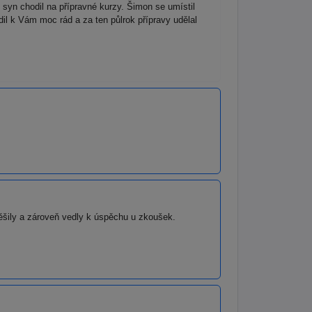
yn chodil na přípravné kurzy. Šimon se umístil
 k Vám moc rád a za ten půlrok přípravy udělal
těšily a zároveň vedly k úspěchu u zkoušek.