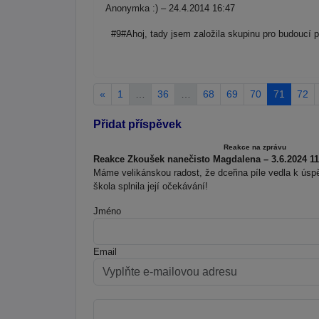
Anonymka :) – 24.4.2014 16:47
#9#Ahoj, tady jsem založila skupinu pro budou
«
1
…
36
…
68
69
70
71
72
Přidat příspěvek
Reakce na zprávu
Reakce Zkoušek nanečisto Magdalena – 3.6.2024 11
Máme velikánskou radost, že dceřina píle vedla k úsp
škola splnila její očekávání!
Jméno
Email