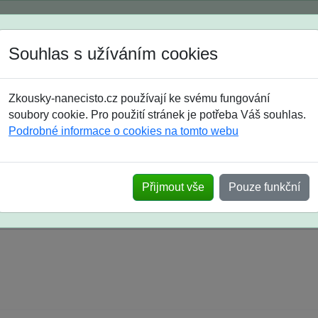
Spustili jsme přihlašování na školní rok 2026/2027!
Souhlas s užíváním cookies
Jak si vybrat
Časté dotazy
Zkousky-nanecisto.cz používají ke svému fungování
8. třída
9. třída
střední
maturanti
soutěže
prázdniny
soubory cookie. Pro použití stránek je potřeba Váš souhlas.
Podrobné informace o cookies na tomto webu
k na SŠ? Vaše ohlasy po skutečných přijímací
Přijmout vše
Pouze funkční