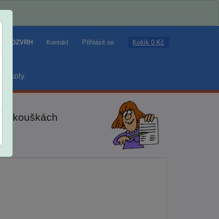
Košík 0 Kč
ROZVRH
Kontakt
Přihlásit se
školy
ch zkouškách