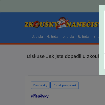
3. třída
4. třída
5. třída
6. třída
7. třída
Diskuse Jak jste dopadli u zkouše
Příspěvky
Přidat příspěvek
Příspěvky