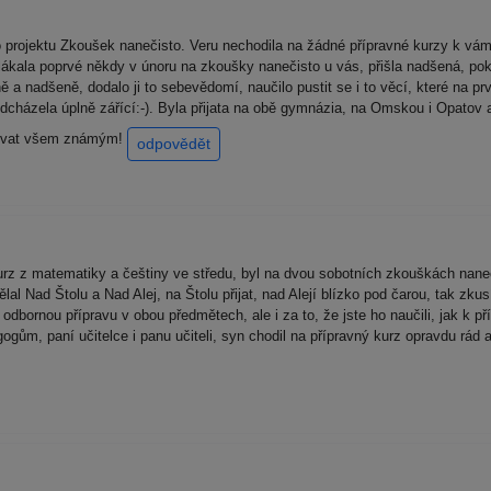
rojektu Zkoušek nanečisto. Veru nechodila na žádné přípravné kurzy k vám
alákala poprvé někdy v únoru na zkoušky nanečisto u vás, přišla nadšená, poka
 a nadšeně, dodalo ji to sebevědomí, naučilo pustit se i to věcí, které na prv
dcházela úplně zářící:-). Byla přijata na obě gymnázia, na Omskou i Opatov a
učovat všem známým!
odpovědět
rz z matematiky a češtiny ve středu, byl na dvou sobotních zkouškách nane
al Nad Štolu a Nad Alej, na Štolu přijat, nad Alejí blízko pod čarou, tak zkusí
odbornou přípravu v obou předmětech, ale i za to, že jste ho naučili, jak k př
ům, paní učitelce i panu učiteli, syn chodil na přípravný kurz opravdu rád a