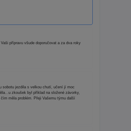
Vaši přípravu všude doporučovat a za dva roky
obotu jezdila s velkou chutí, učení jí moc
ěla...u zkoušek byl příklad na složené závorky,
 s čím měla problém. Přeji Vašemu týmu další