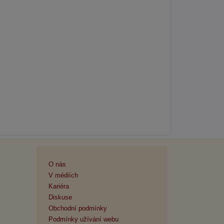
O nás
V médiích
Kariéra
Diskuse
Obchodní podmínky
Podmínky užívání webu