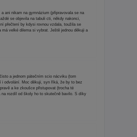
 a ani nikam na gymnázium (připravovala se na
ždé se objevila na tabuli cti, někdy nakonci,
ní přečtení by kdysi rovnou vzdala, toužila se
 má velké dilema si vybrat. Ještě jednou děkuji a
čisto a jednom pátečním scio nácviku (tom
 i odvolání. Moc děkuji, syn říká, že by to bez
ípravě a ke zkoušce přistupovat (trocha té
 na rozdíl od školy ho to skutečně bavilo. S díky