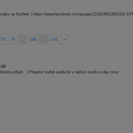
cí prváky na čtyřleté :) https://www.facebook.com/groups/2216249113653
73
74
…
106
…
141
»
:18
ěšnému přijetí. :) Přejeme hodně úspěchů v dalším studiu a aby nová