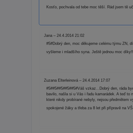
Kosťo, pochvala od tebe moc těší. Rád jsem tě učil
Jana – 24.4.2014 21:02
#5#Dobrý den, moc děkujeme celému týmu ZN, díky
vyšleme i mladšího syna. Ještě jednou moc díky!
Zuzana Elterleinová – 24.4.2014 17:07
#5##5##5##5##5#Váš vzkaz...Dobrý den, ráda bych
bavilo, našla si u Vás i řadu kamarádek. A teď to 
které nikdy probírané nebyly, nejsou předmětem vý
spokojené žáky a třeba za 8 let při přípravě na V