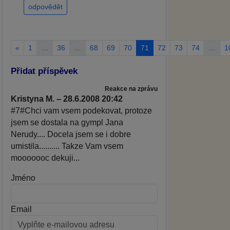
odpovědět
«
1
…
36
…
68
69
70
71
72
73
74
…
1
Přidat příspěvek
Reakce na zprávu
Kristyna M. – 28.6.2008 20:42
#7#Chci vam vsem podekovat, protoze
jsem se dostala na gympl Jana
Nerudy.... Docela jsem se i dobre
umistila.......... Takze Vam vsem
mooooooc dekuji...
Jméno
Email