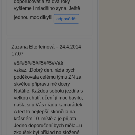
doporučovat a za dva roky
vyšleme i mladšího syna. Ještě
jednou moc díky!!!
odpovědět
Zuzana Elterleinová – 24.4.2014
17:07
#5##5##5##5##5#Váš
vzkaz...Dobrý den, ráda bych
poděkovala celému týmu ZN za
skvělou přípravu mé dcery
Natálie. Každou sobotu jezdila s
velkou chutí, učení jí moc bavilo,
našla si u Vás i řadu kamarádek.
A teď to nejlepší, skončila na
krásném 10. místě a je přijata.
Jedno doporučení bych měla...u
zkoušek byl příklad na složené