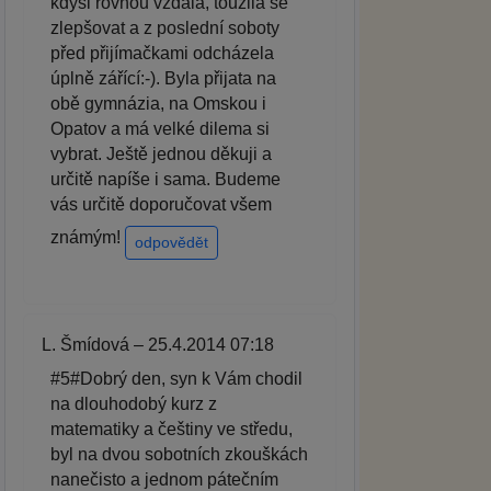
kdysi rovnou vzdala, toužila se
zlepšovat a z poslední soboty
před přijímačkami odcházela
úplně zářící:-). Byla přijata na
obě gymnázia, na Omskou i
Opatov a má velké dilema si
vybrat. Ještě jednou děkuji a
určitě napíše i sama. Budeme
vás určitě doporučovat všem
známým!
odpovědět
L. Šmídová – 25.4.2014 07:18
#5#Dobrý den, syn k Vám chodil
na dlouhodobý kurz z
matematiky a češtiny ve středu,
byl na dvou sobotních zkouškách
nanečisto a jednom pátečním