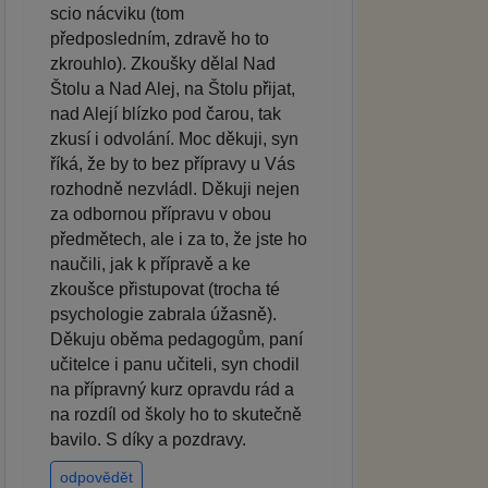
scio nácviku (tom
předposledním, zdravě ho to
zkrouhlo). Zkoušky dělal Nad
Štolu a Nad Alej, na Štolu přijat,
nad Alejí blízko pod čarou, tak
zkusí i odvolání. Moc děkuji, syn
říká, že by to bez přípravy u Vás
rozhodně nezvládl. Děkuji nejen
za odbornou přípravu v obou
předmětech, ale i za to, že jste ho
naučili, jak k přípravě a ke
zkoušce přistupovat (trocha té
psychologie zabrala úžasně).
Děkuju oběma pedagogům, paní
učitelce i panu učiteli, syn chodil
na přípravný kurz opravdu rád a
na rozdíl od školy ho to skutečně
bavilo. S díky a pozdravy.
odpovědět