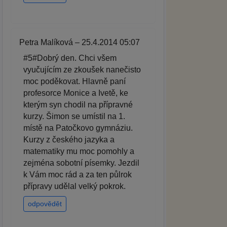
Petra Malíková – 25.4.2014 05:07
#5#Dobrý den. Chci všem
vyučujícím ze zkoušek nanečisto
moc poděkovat. Hlavně paní
profesorce Monice a Ivetě, ke
kterým syn chodil na přípravné
kurzy. Šimon se umístil na 1.
místě na Patočkovo gymnáziu.
Kurzy z českého jazyka a
matematiky mu moc pomohly a
zejména sobotní písemky. Jezdil
k Vám moc rád a za ten půlrok
přípravy udělal velký pokrok.
odpovědět