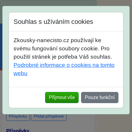
Spustili jsme přihlašování na školní rok
2026/2027!
Souhlas s užíváním cookies
Zkousky-nanecisto.cz používají ke
svému fungování soubory cookie. Pro
použití stránek je potřeba Váš souhlas.
Menu
Účet
Košík
Podrobné informace o cookies na tomto
webu
Diskuse Jak jste dopadli u zkoušek na
SŠ? Vaše ohlasy po skutečných
Přijmout vše
Pouze funkční
přijímacích zkouškách
Příspěvky
Přidat příspěvek
Příspěvky