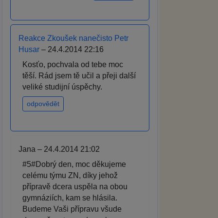
Reakce Zkoušek nanečisto Petr
Husar
– 24.4.2014 22:16
Kosťo, pochvala od tebe moc
těší. Rád jsem tě učil a přeji další
veliké studijní úspěchy.
odpovědět
Jana – 24.4.2014 21:02
#5#Dobrý den, moc děkujeme
celému týmu ZN, díky jehož
přípravě dcera uspěla na obou
gymnáziích, kam se hlásila.
Budeme Vaši přípravu všude