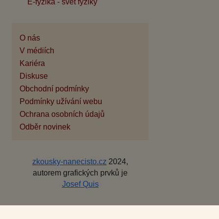
E-fyzika - svět fyziky
O nás
V médiích
Kariéra
Diskuse
Obchodní podmínky
Podmínky užívání webu
Ochrana osobních údajů
Odběr novinek
zkousky-nanecisto.cz
2024,
autorem grafických prvků je
Josef Quis