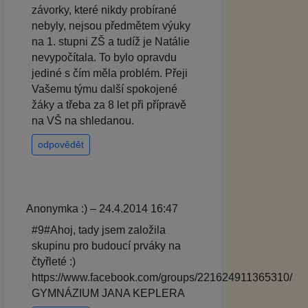
závorky, které nikdy probírané
nebyly, nejsou předmětem výuky
na 1. stupni ZŠ a tudíž je Natálie
nevypočítala. To bylo opravdu
jediné s čím měla problém. Přeji
Vašemu týmu další spokojené
žáky a třeba za 8 let při přípravě
na VŠ na shledanou.
odpovědět
Anonymka :) – 24.4.2014 16:47
#9#Ahoj, tady jsem založila
skupinu pro budoucí prváky na
čtyřleté :)
https://www.facebook.com/groups/221624911365310/
GYMNÁZIUM JANA KEPLERA