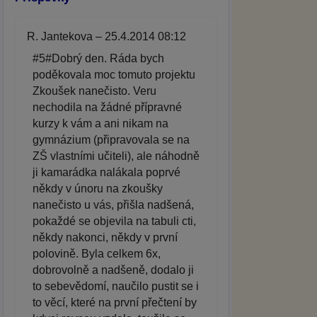
R. Jantekova – 25.4.2014 08:12
#5#Dobrý den. Ráda bych
poděkovala moc tomuto projektu
Zkoušek nanečisto. Veru
nechodila na žádné přípravné
kurzy k vám a ani nikam na
gymnázium (připravovala se na
ZŠ vlastními učiteli), ale náhodně
ji kamarádka nalákala poprvé
někdy v únoru na zkoušky
nanečisto u vás, přišla nadšená,
pokaždé se objevila na tabuli cti,
někdy nakonci, někdy v první
polovině. Byla celkem 6x,
dobrovolně a nadšeně, dodalo ji
to sebevědomí, naučilo pustit se i
to věcí, které na první přečtení by