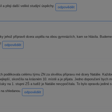
 a přeji další veliké studijní úspěchy.
odpovědět
 jehož přípravě dcera uspěla na obou gymnáziích, kam se hlásila. Budeme 
!!
odpovědět
 poděkovala celému týmu ZN za skvělou přípravu mé dcery Natálie. Každou s
nejlepší, skončila na krásném 10. místě a je přijata. Jedno doporučení bych m
uky na 1. stupni ZŠ a tudíž je Natálie nevypočítala. To bylo opravdu jediné
Š na shledanou.
odpovědět