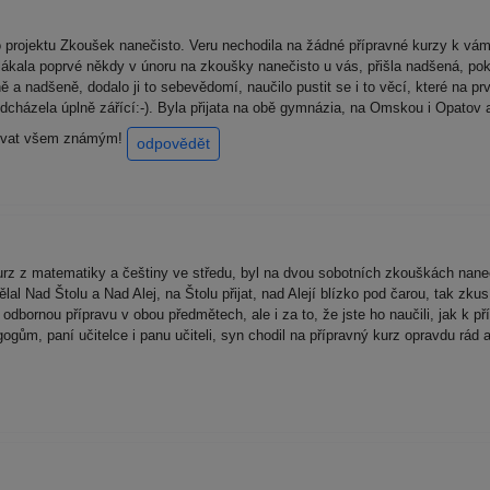
rojektu Zkoušek nanečisto. Veru nechodila na žádné přípravné kurzy k vám
alákala poprvé někdy v únoru na zkoušky nanečisto u vás, přišla nadšená, poka
 a nadšeně, dodalo ji to sebevědomí, naučilo pustit se i to věcí, které na prv
dcházela úplně zářící:-). Byla přijata na obě gymnázia, na Omskou i Opatov a
učovat všem známým!
odpovědět
rz z matematiky a češtiny ve středu, byl na dvou sobotních zkouškách nane
al Nad Štolu a Nad Alej, na Štolu přijat, nad Alejí blízko pod čarou, tak zkusí
odbornou přípravu v obou předmětech, ale i za to, že jste ho naučili, jak k př
ům, paní učitelce i panu učiteli, syn chodil na přípravný kurz opravdu rád a