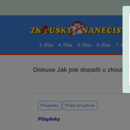
3. třída
4. třída
5. třída
6. třída
7. třída
Diskuse Jak jste dopadli u zkouše
Příspěvky
Přidat příspěvek
Příspěvky