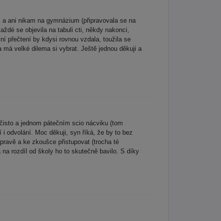
 a ani nikam na gymnázium (připravovala se na
ždé se objevila na tabuli cti, někdy nakonci,
ní přečtení by kdysi rovnou vzdala, toužila se
 má velké dilema si vybrat. Ještě jednou děkuji a
čisto a jednom pátečním scio nácviku (tom
 i odvolání. Moc děkuji, syn říká, že by to bez
ípravě a ke zkoušce přistupovat (trocha té
 na rozdíl od školy ho to skutečně bavilo. S díky