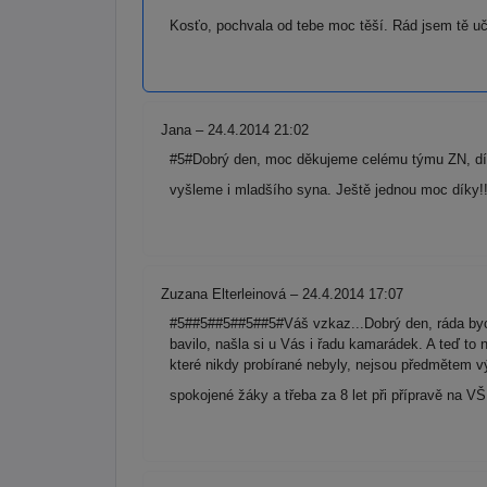
Kosťo, pochvala od tebe moc těší. Rád jsem tě učil
Jana – 24.4.2014 21:02
#5#Dobrý den, moc děkujeme celému týmu ZN, díky
vyšleme i mladšího syna. Ještě jednou moc díky!
Zuzana Elterleinová – 24.4.2014 17:07
#5##5##5##5##5#Váš vzkaz...Dobrý den, ráda bych
bavilo, našla si u Vás i řadu kamarádek. A teď to 
které nikdy probírané nebyly, nejsou předmětem vý
spokojené žáky a třeba za 8 let při přípravě na V