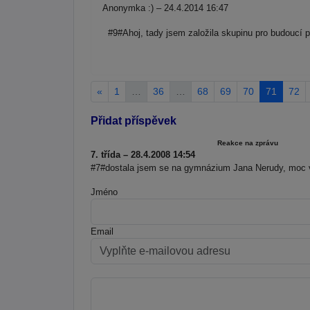
Anonymka :) – 24.4.2014 16:47
#9#Ahoj, tady jsem založila skupinu pro budou
«
1
…
36
…
68
69
70
71
72
Přidat příspěvek
Reakce na zprávu
7. třída – 28.4.2008 14:54
#7#dostala jsem se na gymnázium Jana Nerudy, moc v
Jméno
Email