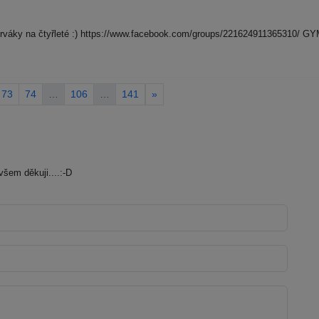
cí prváky na čtyřleté :) https://www.facebook.com/groups/2216249113653
73
74
…
106
…
141
»
šem děkuji....:-D