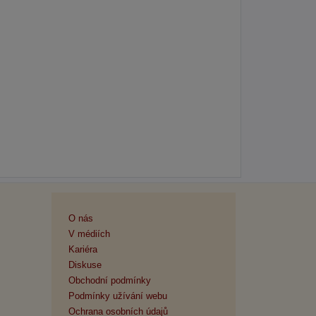
O nás
V médiích
Kariéra
Diskuse
Obchodní podmínky
Podmínky užívání webu
Ochrana osobních údajů