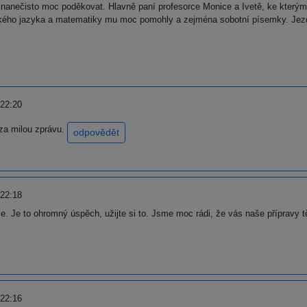
anečisto moc poděkovat. Hlavně paní profesorce Monice a Ivetě, ke kterým s
ého jazyka a matematiky mu moc pomohly a zejména sobotní písemky. Jezdil
 22:20
 za milou zprávu.
odpovědět
 22:18
e. Je to ohromný úspěch, užijte si to. Jsme moc rádi, že vás naše přípravy 
 22:16