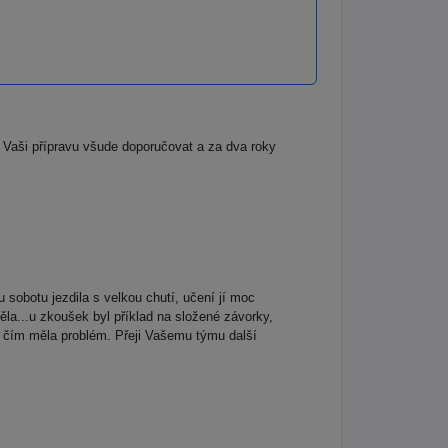
Vaši přípravu všude doporučovat a za dva roky
obotu jezdila s velkou chutí, učení jí moc
ěla...u zkoušek byl příklad na složené závorky,
 s čím měla problém. Přeji Vašemu týmu další