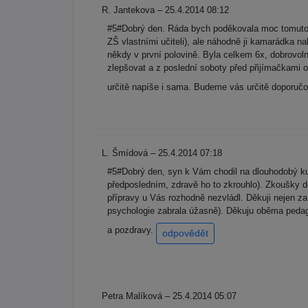
R. Jantekova – 25.4.2014 08:12
#5#Dobrý den. Ráda bych poděkovala moc tomuto p
ZŠ vlastními učiteli), ale náhodně ji kamarádka n
někdy v první polovině. Byla celkem 6x, dobrovolně
zlepšovat a z poslední soboty před přijímačkami o
určitě napíše i sama. Budeme vás určitě dopor
L. Šmídová – 25.4.2014 07:18
#5#Dobrý den, syn k Vám chodil na dlouhodobý ku
předposledním, zdravě ho to zkrouhlo). Zkoušky děl
přípravy u Vás rozhodně nezvládl. Děkuji nejen za 
psychologie zabrala úžasně). Děkuju oběma pedagog
a pozdravy.
odpovědět
Petra Malíková – 25.4.2014 05:07