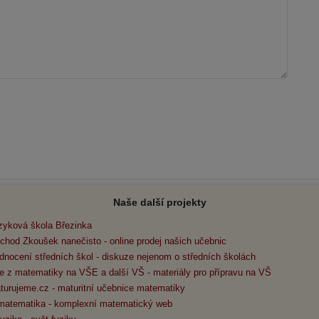
Naše další projekty
zyková škola Březinka
chod Zkoušek nanečisto - online prodej našich učebnic
dnocení středních škol - diskuze nejenom o středních školách
e z matematiky na VŠE a další VŠ - materiály pro přípravu na VŠ
turujeme.cz - maturitní učebnice matematiky
matematika - komplexní matematický web