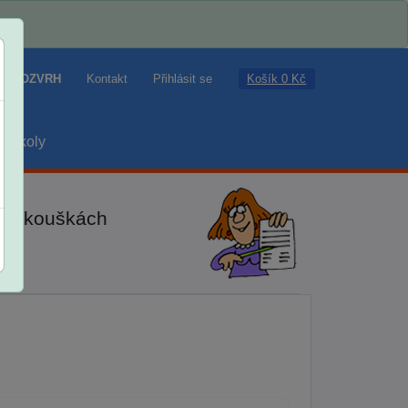
Košík 0 Kč
ROZVRH
Kontakt
Přihlásit se
školy
ch zkouškách