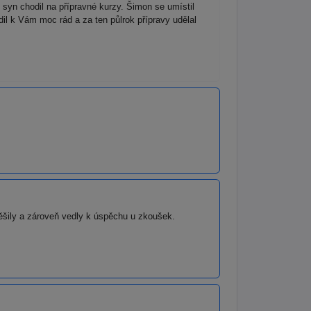
yn chodil na přípravné kurzy. Šimon se umístil
 k Vám moc rád a za ten půlrok přípravy udělal
těšily a zároveň vedly k úspěchu u zkoušek.