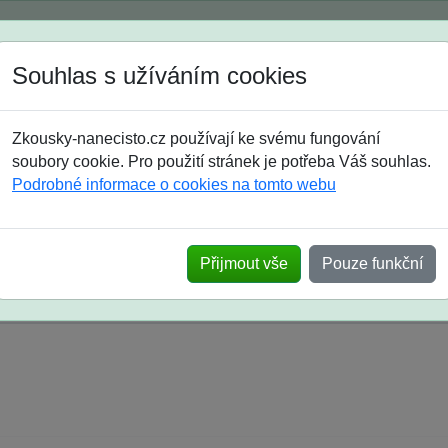
Spustili jsme přihlašování na školní rok 2026/2027!
Souhlas s užíváním cookies
Jak si vybrat
Časté dotazy
Zkousky-nanecisto.cz používají ke svému fungování
8. třída
9. třída
střední
maturanti
soutěže
prázdniny
soubory cookie. Pro použití stránek je potřeba Váš souhlas.
Podrobné informace o cookies na tomto webu
k na SŠ? Vaše ohlasy po skutečných přijímací
Přijmout vše
Pouze funkční