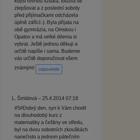
kdysi rovnou vzdala, toužila se
zlepšovat a z poslední soboty
před přijímačkami odcházela
úplně zářící:-). Byla přijata na
obě gymnázia, na Omskou i
Opatov a má velké dilema si
vybrat. Ještě jednou děkuji a
určitě napíše i sama. Budeme
vás určitě doporučovat všem
známým!
odpovědět
L. Šmídová – 25.4.2014 07:18
#5#Dobrý den, syn k Vám chodil
na dlouhodobý kurz z
matematiky a češtiny ve středu,
byl na dvou sobotních zkouškách
nanečisto a jednom pátečním