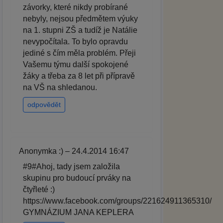
závorky, které nikdy probírané
nebyly, nejsou předmětem výuky
na 1. stupni ZŠ a tudíž je Natálie
nevypočítala. To bylo opravdu
jediné s čím měla problém. Přeji
Vašemu týmu další spokojené
žáky a třeba za 8 let při přípravě
na VŠ na shledanou.
odpovědět
Anonymka :) – 24.4.2014 16:47
#9#Ahoj, tady jsem založila
skupinu pro budoucí prváky na
čtyřleté :)
https://www.facebook.com/groups/221624911365310/
GYMNÁZIUM JANA KEPLERA