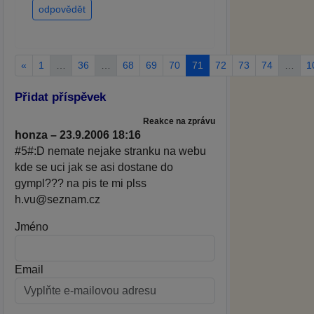
odpovědět
«
1
…
36
…
68
69
70
71
72
73
74
…
1
Přidat příspěvek
Reakce na zprávu
honza – 23.9.2006 18:16
#5#:D nemate nejake stranku na webu
kde se uci jak se asi dostane do
gympl??? na pis te mi plss
h.vu@seznam.cz
Jméno
Email