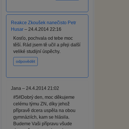
Reakce Zkoušek nanečisto Petr
Husar
– 24.4.2014 22:16
Kosťo, pochvala od tebe moc
těší. Rád jsem tě učil a přeji další
veliké studijní úspěchy.
odpovědět
Jana – 24.4.2014 21:02
#5#Dobrý den, moc děkujeme
celému týmu ZN, díky jehož
přípravě dcera uspěla na obou
gymnáziích, kam se hlásila.
Budeme Vaši přípravu všude