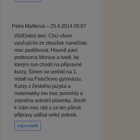
Petra Malíková – 25.4.2014 05:07
#5#Dobrý den. Chci všem
vyučujícím ze zkoušek nanečisto
moc poděkovat. Hlavně paní
profesorce Monice a Ivetě, ke
kterým syn chodil na přípravné
kurzy. Šimon se umístil na 1.
místě na Patočkovo gymnáziu.
Kurzy z českého jazyka a
matematiky mu moc pomohly a
zejména sobotní písemky. Jezdil
k Vám moc rád a za ten půlrok
přípravy udělal velký pokrok.
odpovědět