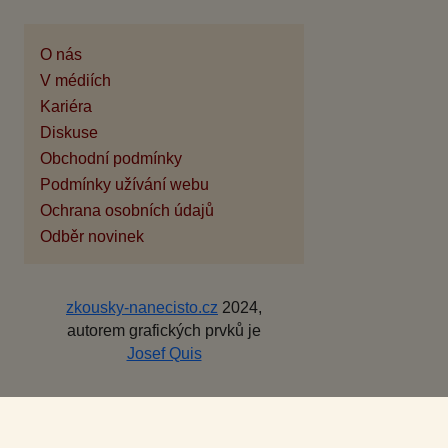
O nás
V médiích
Kariéra
Diskuse
Obchodní podmínky
Podmínky užívání webu
Ochrana osobních údajů
Odběr novinek
zkousky-nanecisto.cz
2024,
autorem grafických prvků je
Josef Quis