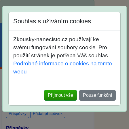
Spustili jsme přihlašování na školní rok
2026/2027!
Souhlas s užíváním cookies
Zkousky-nanecisto.cz používají ke
svému fungování soubory cookie. Pro
použití stránek je potřeba Váš souhlas.
Menu
Účet
Košík
Podrobné informace o cookies na tomto
webu
Diskuse Jak jste dopadli u zkoušek na
SŠ? Vaše ohlasy po skutečných
Přijmout vše
Pouze funkční
přijímacích zkouškách
Příspěvky
Přidat příspěvek
Příspěvky