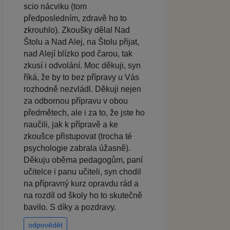
scio nácviku (tom
předposledním, zdravě ho to
zkrouhlo). Zkoušky dělal Nad
Štolu a Nad Alej, na Štolu přijat,
nad Alejí blízko pod čarou, tak
zkusí i odvolání. Moc děkuji, syn
říká, že by to bez přípravy u Vás
rozhodně nezvládl. Děkuji nejen
za odbornou přípravu v obou
předmětech, ale i za to, že jste ho
naučili, jak k přípravě a ke
zkoušce přistupovat (trocha té
psychologie zabrala úžasně).
Děkuju oběma pedagogům, paní
učitelce i panu učiteli, syn chodil
na přípravný kurz opravdu rád a
na rozdíl od školy ho to skutečně
bavilo. S díky a pozdravy.
odpovědět