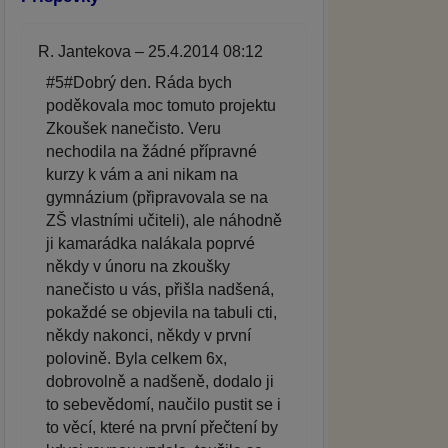
R. Jantekova – 25.4.2014 08:12
#5#Dobrý den. Ráda bych
poděkovala moc tomuto projektu
Zkoušek nanečisto. Veru
nechodila na žádné přípravné
kurzy k vám a ani nikam na
gymnázium (připravovala se na
ZŠ vlastními učiteli), ale náhodně
ji kamarádka nalákala poprvé
někdy v únoru na zkoušky
nanečisto u vás, přišla nadšená,
pokaždé se objevila na tabuli cti,
někdy nakonci, někdy v první
polovině. Byla celkem 6x,
dobrovolně a nadšeně, dodalo ji
to sebevědomí, naučilo pustit se i
to věcí, které na první přečtení by