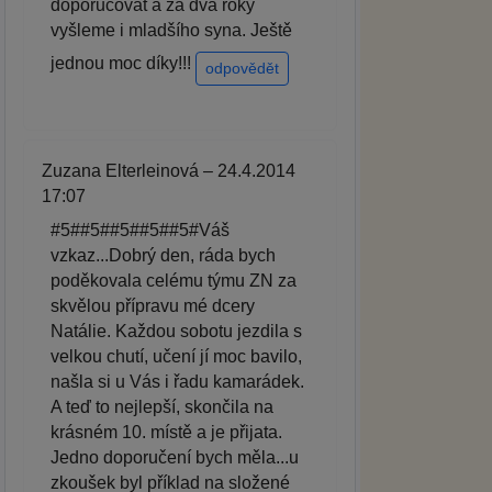
doporučovat a za dva roky
vyšleme i mladšího syna. Ještě
jednou moc díky!!!
odpovědět
Zuzana Elterleinová – 24.4.2014
17:07
#5##5##5##5##5#Váš
vzkaz...Dobrý den, ráda bych
poděkovala celému týmu ZN za
skvělou přípravu mé dcery
Natálie. Každou sobotu jezdila s
velkou chutí, učení jí moc bavilo,
našla si u Vás i řadu kamarádek.
A teď to nejlepší, skončila na
krásném 10. místě a je přijata.
Jedno doporučení bych měla...u
zkoušek byl příklad na složené