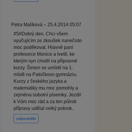
Petra Malíková – 25.4.2014 05:07
#5#Dobrý den. Chci všem
vyučujícím ze zkoušek nanečisto
moc poděkovat. Hlavně paní
profesorce Monice a Ivetě, ke
kterým syn chodil na přípravné
kurzy. Šimon se umístil na 1.
místě na Patočkovo gymnáziu.
Kurzy z českého jazyka a
matematiky mu moc pomohly a
zejména sobotní písemky. Jezdil
k Vám moc rád a za ten půlrok
přípravy udělal velký pokrok.
odpovědět