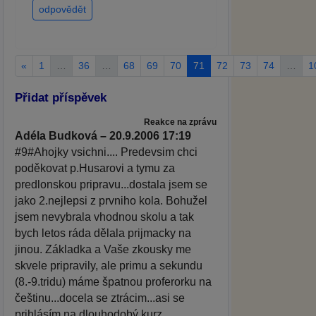
odpovědět
«
1
…
36
…
68
69
70
71
72
73
74
…
1
Přidat příspěvek
Reakce na zprávu
Adéla Budková – 20.9.2006 17:19
#9#Ahojky vsichni.... Predevsim chci
poděkovat p.Husarovi a tymu za
predlonskou pripravu...dostala jsem se
jako 2.nejlepsi z prvniho kola. Bohužel
jsem nevybrala vhodnou skolu a tak
bych letos ráda dělala prijmacky na
jinou. Základka a Vaše zkousky me
skvele pripravily, ale primu a sekundu
(8.-9.tridu) máme špatnou proferorku na
češtinu...docela se ztrácim...asi se
prihlásím na dlouhodobý kurz