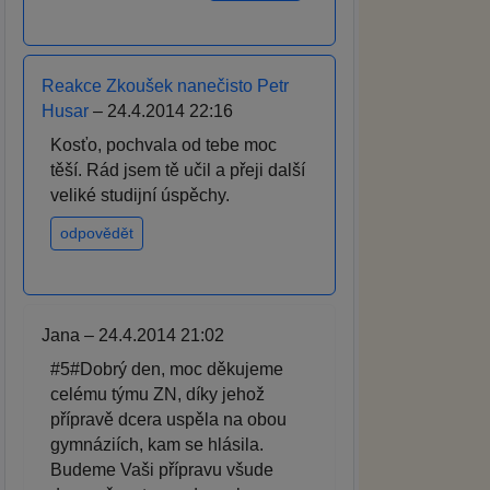
Reakce Zkoušek nanečisto Petr
Husar
– 24.4.2014 22:16
Kosťo, pochvala od tebe moc
těší. Rád jsem tě učil a přeji další
veliké studijní úspěchy.
odpovědět
Jana – 24.4.2014 21:02
#5#Dobrý den, moc děkujeme
celému týmu ZN, díky jehož
přípravě dcera uspěla na obou
gymnáziích, kam se hlásila.
Budeme Vaši přípravu všude