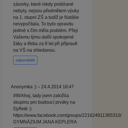
závorky, které nikdy probírané
nebyly, nejsou předmětem výuky
na 1. stupni ZŠ a tudíž je Natálie
nevypočítala. To bylo opravdu
jediné s čím měla problém. Přeji
Vašemu týmu další spokojené
žáky a třeba za 8 let při přípravě
na VŠ na shledanou.
odpovědět
Anonymka :) – 24.4.2014 16:47
#9#Ahoj, tady jsem založila
skupinu pro budoucí prváky na
čtyřleté :)
https://www.facebook.com/groups/221624911365310/
GYMNÁZIUM JANA KEPLERA