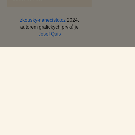
zkousky-nanecisto.cz
2024,
autorem grafických prvků je
Josef Quis