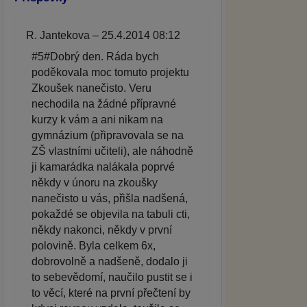
R. Jantekova – 25.4.2014 08:12
#5#Dobrý den. Ráda bych
poděkovala moc tomuto projektu
Zkoušek nanečisto. Veru
nechodila na žádné přípravné
kurzy k vám a ani nikam na
gymnázium (připravovala se na
ZŠ vlastními učiteli), ale náhodně
ji kamarádka nalákala poprvé
někdy v únoru na zkoušky
nanečisto u vás, přišla nadšená,
pokaždé se objevila na tabuli cti,
někdy nakonci, někdy v první
polovině. Byla celkem 6x,
dobrovolně a nadšeně, dodalo ji
to sebevědomí, naučilo pustit se i
to věcí, které na první přečtení by