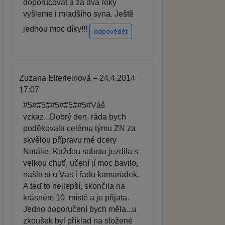
doporučovat a za dva roky
vyšleme i mladšího syna. Ještě
jednou moc díky!!!
odpovědět
Zuzana Elterleinová – 24.4.2014
17:07
#5##5##5##5##5#Váš
vzkaz...Dobrý den, ráda bych
poděkovala celému týmu ZN za
skvělou přípravu mé dcery
Natálie. Každou sobotu jezdila s
velkou chutí, učení jí moc bavilo,
našla si u Vás i řadu kamarádek.
A teď to nejlepší, skončila na
krásném 10. místě a je přijata.
Jedno doporučení bych měla...u
zkoušek byl příklad na složené