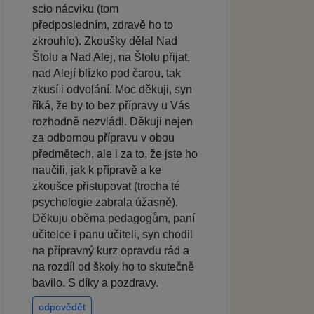
scio nácviku (tom
předposledním, zdravě ho to
zkrouhlo). Zkoušky dělal Nad
Štolu a Nad Alej, na Štolu přijat,
nad Alejí blízko pod čarou, tak
zkusí i odvolání. Moc děkuji, syn
říká, že by to bez přípravy u Vás
rozhodně nezvládl. Děkuji nejen
za odbornou přípravu v obou
předmětech, ale i za to, že jste ho
naučili, jak k přípravě a ke
zkoušce přistupovat (trocha té
psychologie zabrala úžasně).
Děkuju oběma pedagogům, paní
učitelce i panu učiteli, syn chodil
na přípravný kurz opravdu rád a
na rozdíl od školy ho to skutečně
bavilo. S díky a pozdravy.
odpovědět