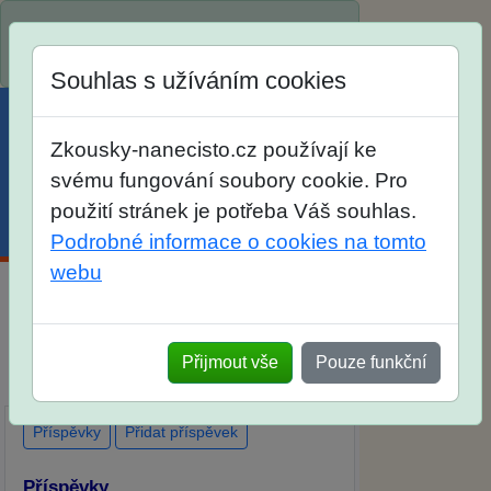
Spustili jsme přihlašování na školní rok
2026/2027!
Souhlas s užíváním cookies
Zkousky-nanecisto.cz používají ke
svému fungování soubory cookie. Pro
použití stránek je potřeba Váš souhlas.
Menu
Účet
Košík
Podrobné informace o cookies na tomto
webu
Diskuse Jak jste dopadli u zkoušek na
SŠ? Vaše ohlasy po skutečných
Přijmout vše
Pouze funkční
přijímacích zkouškách
Příspěvky
Přidat příspěvek
Příspěvky