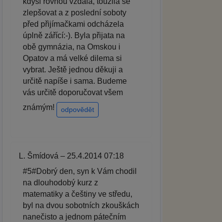
kdysi rovnou vzdala, toužila se
zlepšovat a z poslední soboty
před přijímačkami odcházela
úplně zářící:-). Byla přijata na
obě gymnázia, na Omskou i
Opatov a má velké dilema si
vybrat. Ještě jednou děkuji a
určitě napíše i sama. Budeme
vás určitě doporučovat všem
známým!
odpovědět
L. Šmídová – 25.4.2014 07:18
#5#Dobrý den, syn k Vám chodil
na dlouhodobý kurz z
matematiky a češtiny ve středu,
byl na dvou sobotních zkouškách
nanečisto a jednom pátečním