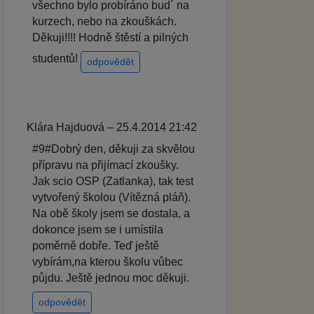
všechno bylo probíráno bud´ na
kurzech, nebo na zkouškách.
Děkuji!!!! Hodně štěstí a pilných
studentů!
odpovědět
Klára Hajduová – 25.4.2014 21:42
#9#Dobrý den, děkuji za skvělou
přípravu na přijímací zkoušky.
Jak scio OSP (Zatlanka), tak test
vytvořený školou (Vítězná pláň).
Na obě školy jsem se dostala, a
dokonce jsem se i umístila
poměrně dobře. Teď ještě
vybírám,na kterou školu vůbec
půjdu. Ještě jednou moc děkuji.
odpovědět