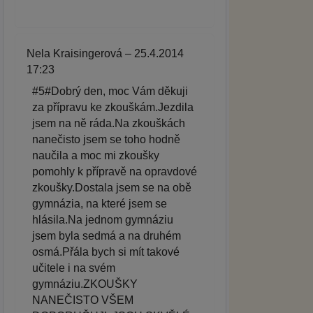
Nela Kraisingerová – 25.4.2014
17:23
#5#Dobrý den, moc Vám děkuji
za přípravu ke zkouškám.Jezdila
jsem na ně ráda.Na zkouškách
nanečisto jsem se toho hodně
naučila a moc mi zkoušky
pomohly k přípravě na opravdové
zkoušky.Dostala jsem se na obě
gymnázia, na které jsem se
hlásila.Na jednom gymnáziu
jsem byla sedmá a na druhém
osmá.Přála bych si mít takové
učitele i na svém
gymnáziu.ZKOUŠKY
NANEČISTO VŠEM