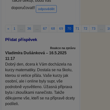
Takže děkuji, budu vás
doporučovat!!
odpovědět
«
1
…
36
…
67
68
69
70
71
72
73
…
1
Přidat příspěvek
Reakce na zprávu
Vladimíra Dušánková – 16.5.2025
11:17
Dobrý den, dcera k Vám docházela na
kurzy matematiky. Dostala se na školu,
kterou si velice přála. Vaše kurzy jak
osobní, ale i online byly supr, vše
podrobně vysvětleno. Úžasná příprava
byla i zkouškami nanečisto. Takže
děkujeme vše, kteří se na přípravě dcety
podíleli.