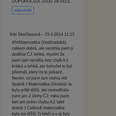
DOPORUČUJI. JSOU SKVĚLÉ.
odpovědět
Kiki Skočilasová – 25.4.2014 11:13
#5#Matematika (Voděradská):
celkem dobrá, ale nestihla jsem ji
dodělat ČJ: lehká, myslím že
jsem tam neměla moc chyb AJ:
krátká a lehká, ale bohužel to byl
předmět, který mi to pokazil..
Nevím, co jsem tam mohla mít
špatně :/ Matematika (Omská): ta
byla ještě těžší, ale nedodělala
jsem jen 2 úlohy ČJ: měla jsem
tam jen jednu chybu AJ: také
dobrá :) Celkově matematika
byla asi těžší, čj lehčí a v aj byly