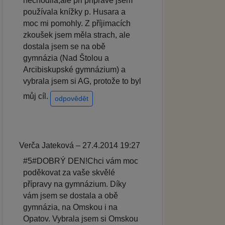
nechodila,ale při přípravě jsem
používala knížky p. Husara a
moc mi pomohly. Z příjimacích
zkoušek jsem měla strach, ale
dostala jsem se na obě
gymnázia (Nad Štolou a
Arcibiskupské gymnázium) a
vybrala jsem si AG, protože to byl
můj cíl.
odpovědět
Verča Jateková – 27.4.2014 19:27
#5#DOBRÝ DEN!Chci vám moc
poděkovat za vaše skvělé
přípravy na gymnázium. Díky
vám jsem se dostala a obě
gymnázia, na Omskou i na
Opatov. Vybrala jsem si Omskou