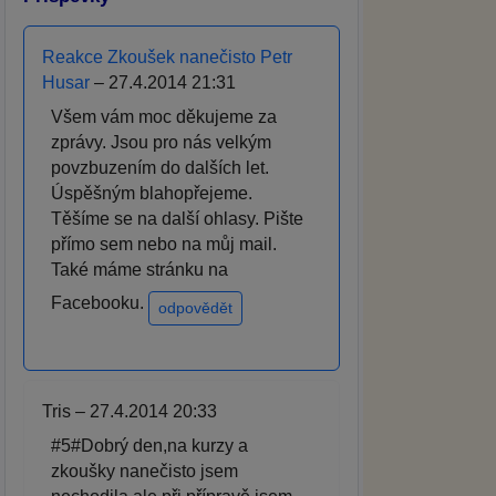
Reakce Zkoušek nanečisto Petr
Husar
– 27.4.2014 21:31
Všem vám moc děkujeme za
zprávy. Jsou pro nás velkým
povzbuzením do dalších let.
Úspěšným blahopřejeme.
Těšíme se na další ohlasy. Pište
přímo sem nebo na můj mail.
Také máme stránku na
Facebooku.
odpovědět
Tris – 27.4.2014 20:33
#5#Dobrý den,na kurzy a
zkoušky nanečisto jsem