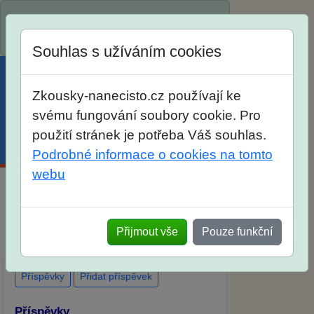
Spustili jsme přihlašování na školní rok
2026/2027!
Souhlas s užíváním cookies
Zkousky-nanecisto.cz používají ke
svému fungování soubory cookie. Pro
použití stránek je potřeba Váš souhlas.
Menu
Účet
Košík
Podrobné informace o cookies na tomto
webu
Diskuse Jak jste dopadli u zkoušek na
SŠ? Vaše ohlasy po skutečných
Přijmout vše
Pouze funkční
přijímacích zkouškách
Příspěvky
Přidat příspěvek
Příspěvky