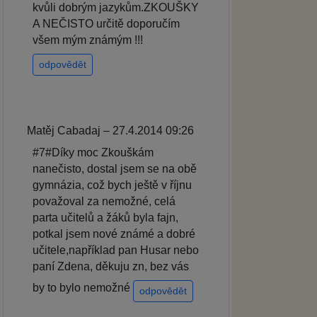
kvůli dobrým jazykům.ZKOUŠKY
A NEČISTO určitě doporučím
všem mým známým !!!
odpovědět
Matěj Cabadaj – 27.4.2014 09:26
#7#Díky moc Zkouškám
nanečisto, dostal jsem se na obě
gymnázia, což bych ještě v říjnu
považoval za nemožné, celá
parta učitelů a žáků byla fajn,
potkal jsem nové známé a dobré
učitele,například pan Husar nebo
paní Zdena, děkuju zn, bez vás
by to bylo nemožné
odpovědět