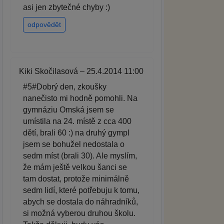
asi jen zbytečné chyby :)
odpovědět
Kiki Skočilasová – 25.4.2014 11:00
#5#Dobrý den, zkoušky
nanečisto mi hodně pomohli. Na
gymnáziu Omská jsem se
umístila na 24. místě z cca 400
dětí, brali 60 :) na druhý gympl
jsem se bohužel nedostala o
sedm míst (brali 30). Ale myslím,
že mám ještě velkou šanci se
tam dostat, protože minimálně
sedm lidí, které potřebuju k tomu,
abych se dostala do náhradníků,
si možná vyberou druhou školu.