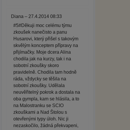
Diana – 27.4.2014 08:33
#5#Děkuji moc celému týmu
zkoušek nanečisto a panu
Husarovi, který přišel s takovým
skvělým konceptem přípravy na
přijímačky. Moje dcera Alina
chodila jak na kurzy, tak i na
sobotní zkoušky skoro
pravidelně. Chodila tam hodně
ráda, vždycky se těšila na
sobotní zkoušky. Udělala
neuvěřitelný pokrok a dostala na
oba gympla, kam se hlásila, a to
na Malostranku se SCIO
zkouškami a Nad Štolou s
otevřenými typy úloh. Nic ji
nezaskočilo, žádná překvapeni,