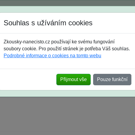
Spustili jsme přihlašování na školní rok 2026/2027!
Souhlas s užíváním cookies
Jak si vybrat
Časté dotazy
Zkousky-nanecisto.cz používají ke svému fungování
8. třída
9. třída
střední
maturanti
soutěže
prázdniny
soubory cookie. Pro použití stránek je potřeba Váš souhlas.
Podrobné informace o cookies na tomto webu
k na SŠ? Vaše ohlasy po skutečných přijímací
Přijmout vše
Pouze funkční