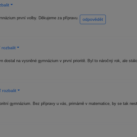
balit
ymnázium první volby. Děkujeme za přípravu.
odpovědět
rozbalit
n dostal na vysněné gymnázium v první prioritě. Byl to náročný rok, ale stál
 rozbalit
oritní gymnázium. Bez přípravy u vás, primárně v matematice, by se tak nest