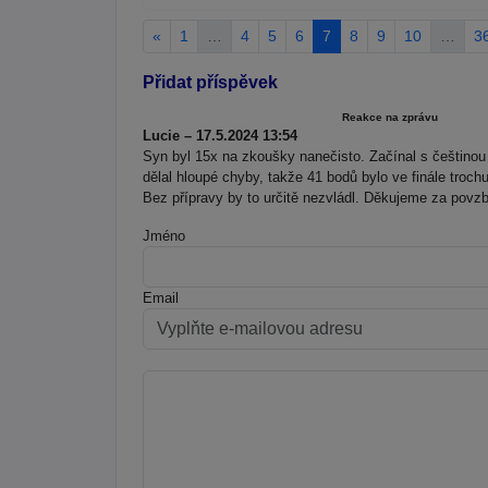
«
1
…
4
5
6
7
8
9
10
…
3
Přidat příspěvek
Reakce na zprávu
Lucie – 17.5.2024 13:54
Syn byl 15x na zkoušky nanečisto. Začínal s češtinou
dělal hloupé chyby, takže 41 bodů bylo ve finále troc
Bez přípravy by to určitě nezvládl. Děkujeme za povzbu
Jméno
Email