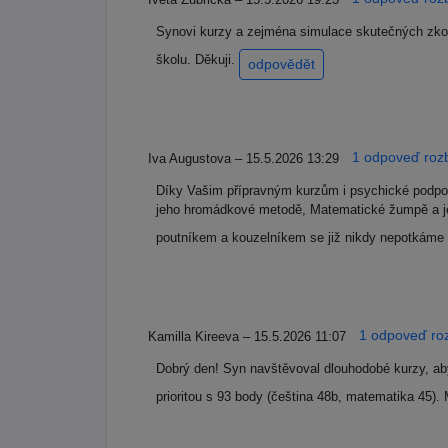
Synovi kurzy a zejména simulace skutečných zkou
školu. Děkuji.
odpovědět
1 odpoveď rozb
Iva Augustova – 15.5.2026 13:29
Díky Vašim přípravným kurzům i psychické podpoř
jeho hromádkové metodě, Matematické žumpě a j
poutníkem a kouzelníkem se již nikdy nepotkáme 
1 odpoveď roz
Kamilla Kireeva – 15.5.2026 11:07
Dobrý den! Syn navštěvoval dlouhodobé kurzy, aby
prioritou s 93 body (čeština 48b, matematika 45)