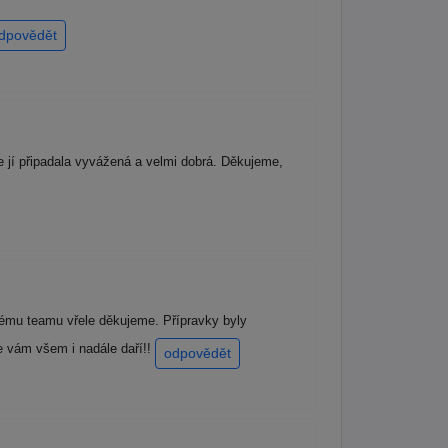
dpovědět
e jí připadala vyvážená a velmi dobrá. Děkujeme,
lému teamu vřele děkujeme. Přípravky byly
e vám všem i nadále daří!!
odpovědět