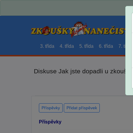
3. třída
4. třída
5. třída
6. třída
7. třída
Diskuse Jak jste dopadli u zkouše
Příspěvky
Přidat příspěvek
Příspěvky