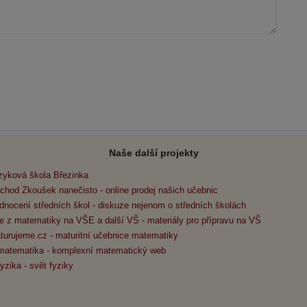
Naše další projekty
zyková škola Březinka
chod Zkoušek nanečisto - online prodej našich učebnic
dnocení středních škol - diskuze nejenom o středních školách
e z matematiky na VŠE a další VŠ - materiály pro přípravu na VŠ
turujeme.cz - maturitní učebnice matematiky
matematika - komplexní matematický web
yzika - svět fyziky