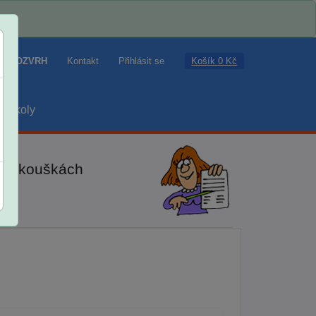
Košík 0 Kč
ROZVRH
Kontakt
Přihlásit se
školy
ch zkouškách