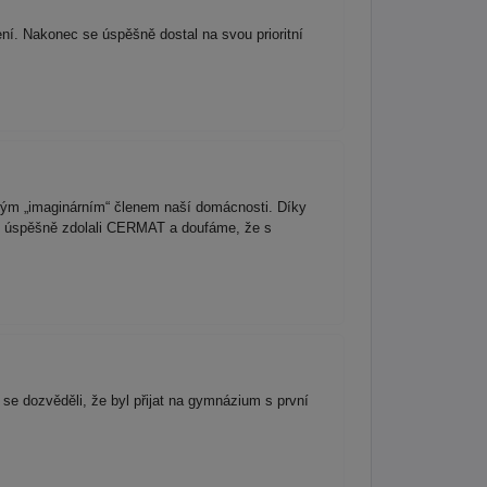
í. Nakonec se úspěšně dostal na svou prioritní
lým „imaginárním“ členem naší domácnosti. Díky
 úspěšně zdolali CERMAT a doufáme, že s
e dozvěděli, že byl přijat na gymnázium s první