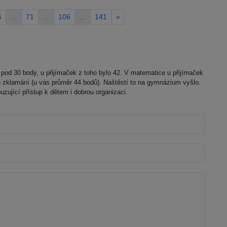
6
…
71
…
106
…
141
»
 pod 30 body, u přijímaček z toho bylo 42. V matematice u přijímaček
hu zklamání (u vás průměr 44 bodů). Naštěstí to na gymnázium vyšlo.
zující přístup k dětem i dobrou organizaci.