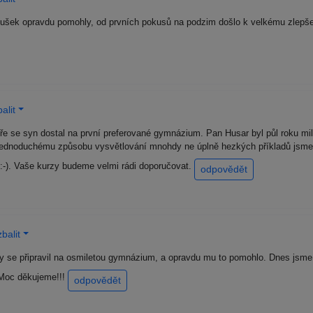
šek opravdu pomohly, od prvních pokusů na podzim došlo k velkému zlepšen
alit
e se syn dostal na první preferované gymnázium. Pan Husar byl půl roku mi
ednoduchému způsobu vysvětlování mnohdy ne úplně hezkých příkladů jsme
:-). Vaše kurzy budeme velmi rádi doporučovat.
odpovědět
balit
 se připravil na osmiletou gymnázium, a opravdu mu to pomohlo. Dnes jsme s
. Moc děkujeme!!!
odpovědět