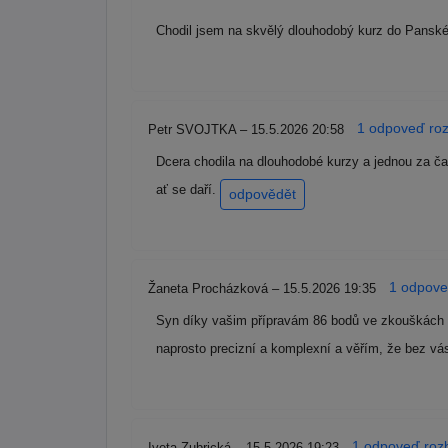
Chodil jsem na skvělý dlouhodobý kurz do Panské 
1 odpoveď roz
Petr SVOJTKA – 15.5.2026 20:58
Dcera chodila na dlouhodobé kurzy a jednou za ča
ať se daří.
odpovědět
1 odpoveď
Žaneta Procházková – 15.5.2026 19:35
Syn díky vašim přípravám 86 bodů ve zkouškách na
naprosto precizní a komplexní a věřím, že bez vá
1 odpoveď rozb
Iveta Zubrická – 15.5.2026 19:23