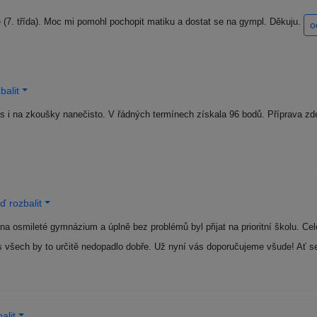
(7. třída). Moc mi pomohl pochopit matiku a dostat se na gympl. Děkuju.
o
balit
s i na zkoušky nanečisto. V řádných termínech získala 96 bodů. Příprava zd
 rozbalit
 osmileté gymnázium a úplně bez problémů byl přijat na prioritní školu. Ce
s všech by to určitě nedopadlo dobře. Už nyní vás doporučujeme všude! Ať s
alit