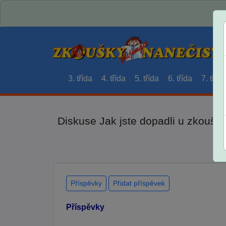
3. třída
4. třída
5. třída
6. třída
7. třída
Diskuse Jak jste dopadli u zkouše
Příspěvky
Přidat příspěvek
Příspěvky