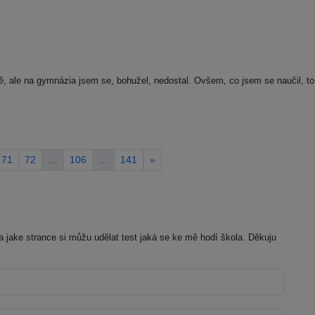
ě, ale na gymnázia jsem se, bohužel, nedostal. Ovšem, co jsem se naučil, to
71
72
…
106
…
141
»
 jake strance si můžu udělat test jaká se ke mě hodí škola. Děkuju