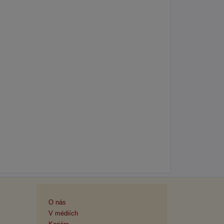
O nás
V médiích