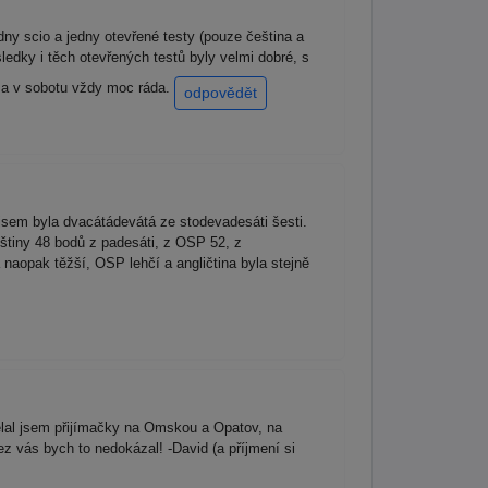
dny scio a jedny otevřené testy (pouze čeština a
edky i těch otevřených testů byly velmi dobré, s
k a v sobotu vždy moc ráda.
odpovědět
jsem byla dvacátádevátá ze stodevadesáti šesti.
štiny 48 bodů z padesáti, z OSP 52, z
 naopak těžší, OSP lehčí a angličtina byla stejně
lal jsem přijímačky na Omskou a Opatov, na
z vás bych to nedokázal! -David (a příjmení si