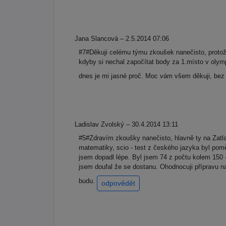
Jana Slancová – 2.5.2014 07:06
#7#Děkuji celému týmu zkoušek nanečisto, protož
kdyby si nechal započítat body za 1.místo v olym
dnes je mi jasné proč. Moc vám všem děkuji, bez 
Ladislav Zvolský – 30.4.2014 13:11
#5#Zdravím zkoušky nanečisto, hlavně ty na Zatla
matematiky, scio - test z českého jazyka byl pom
jsem dopadl lépe. Byl jsem 74 z počtu kolem 150
jsem doufal že se dostanu. Ohodnocuji přípravu na
budu.
odpovědět