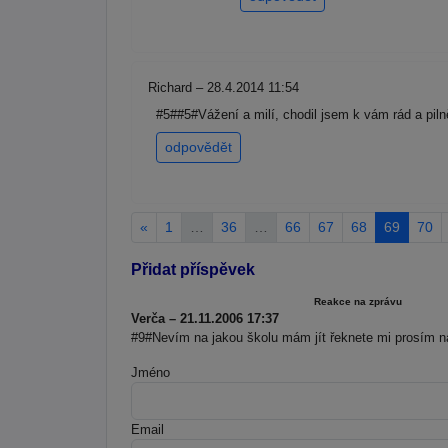
Richard – 28.4.2014 11:54
#5##5#Vážení a milí, chodil jsem k vám rád a piln
odpovědět
«
1
…
36
…
66
67
68
69
70
Přidat příspěvek
Reakce na zprávu
Verča – 21.11.2006 17:37
#9#Nevím na jakou školu mám jít řeknete mi prosím na
Jméno
Email