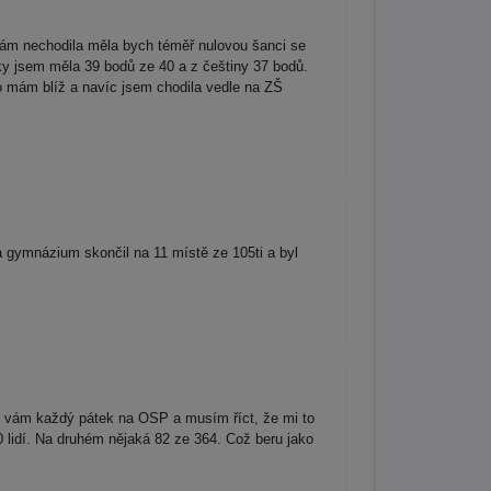
ám nechodila měla bych téměř nulovou šanci se
y jsem měla 39 bodů ze 40 a z češtiny 37 bodů.
to mám blíž a navíc jsem chodila vedle na ZŠ
gymnázium skončil na 11 místě ze 105ti a byl
k vám každý pátek na OSP a musím říct, že mi to
 lidí. Na druhém nějaká 82 ze 364. Což beru jako