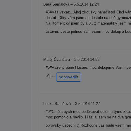
Bára Šámalová – 5.5.2014 12:24
#5#Váš vzkaz...Ahoj zkoušky nanečisto! Chci vá
dostat. Díky vám jsem se dostala na obě gymnázi
Na litoměřický jsem byla 8., z matematiky jsem m
ústavní. Ještě jednou vám všem moc děkuji a bud
Matěj Čvančara – 3.5.2014 14:33
#5#Vážený pane Husare, moc děkujeme Vám i celé
přijat.
odpovědět
Lenka Barešová – 3.5.2014 11:27
#9#Chtěla bych moc poděkovat celému týmu Zkouše
moc pomohlo a bavilo. Hlásila jsem se na dva gym
obrovský úspěch! :) Rozhodně vás budu všem moc