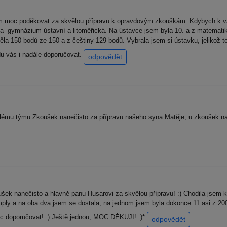
m moc poděkovat za skvělou přípravu k opravdovým zkouškám. Kdybych k v
a- gymnázium ústavní a litoměřická. Na ústavce jsem byla 10. a z matematik
ěla 150 bodů ze 150 a z češtiny 129 bodů. Vybrala jsem si ústavku, jelikož 
u vás i nadále doporučovat.
odpovědět
mu týmu Zkoušek nanečisto za přípravu našeho syna Matěje, u zkoušek na 
k nanečisto a hlavně panu Husarovi za skvělou přípravu! :) Chodila jsem 
ply a na oba dva jsem se dostala, na jednom jsem byla dokonce 11 asi z 200
 doporučovat! :) Ještě jednou, MOC DĚKUJI! :)*
odpovědět