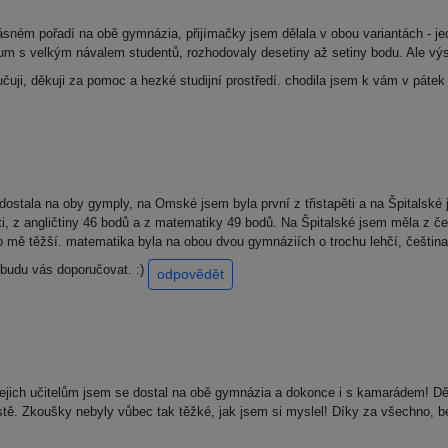
ásném pořadí na obě gymnázia, přijímačky jsem dělala v obou variantách - je
m s velkým návalem studentů, rozhodovaly desetiny až setiny bodu. Ale výsl
uji, děkuji za pomoc a hezké studijní prostředí. chodila jsem k vám v páte
stala na oby gymply, na Omské jsem byla první z třistapěti a na Špitalské 
, z angličtiny 46 bodů a z matematiky 49 bodů. Na Špitalské jsem měla z če
ro mě těžší. matematika byla na obou dvou gymnáziích o trochu lehčí, čeština
 budu vás doporučovat. :)
odpovědět
jich učitelům jsem se dostal na obě gymnázia a dokonce i s kamarádem! Dě
ě. Zkoušky nebyly vůbec tak těžké, jak jsem si myslel! Díky za všechno, be