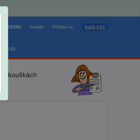
Košík 0 Kč
ROZVRH
Kontakt
Přihlásit se
školy
ch zkouškách