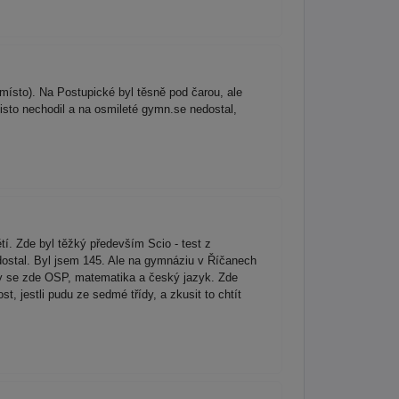
ísto). Na Postupické byl těsně pod čarou, ale
isto nechodil a na osmileté gymn.se nedostal,
í. Zde byl těžký především Scio - test z
dostal. Byl jsem 145. Ale na gymnáziu v Říčanech
ly se zde OSP, matematika a český jazyk. Zde
 jestli pudu ze sedmé třídy, a zkusit to chtít