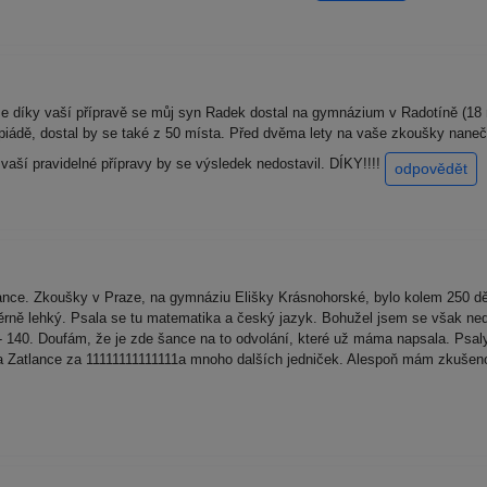
e díky vaší přípravě se můj syn Radek dostal na gymnázium v Radotíně (18 m
piádě, dostal by se také z 50 místa. Před dvěma lety na vaše zkoušky naneč
vaší pravidelné přípravy by se výsledek nedostavil. DÍKY!!!!
odpovědět
nce. Zkoušky v Praze, na gymnáziu Elišky Krásnohorské, bylo kolem 250 dět
ěrně lehký. Psala se tu matematika a český jazyk. Bohužel jsem se však ne
 - 140. Doufám, že je zde šance na to odvolání, které už máma napsala. Psa
 Zatlance za 11111111111111a mnoho dalších jedniček. Alespoň mám zkušenost,