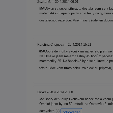
Zuzka M. – 30.4.2014 06:01
#5#Děkuji za super přípravu, dostala jsem se v kr
matematika). Lépe dopadly scio testy na gymnáziu
dostatečnou rezervou. Všem vás všude jen doporuč
Kateřina Chejnová – 29.4.2014 15:21
#5#Dobrý den, díky zkouškám nanečisto jsem se do
Na Omské jsem měla z češtiny 45 bodů z padesáti
matematiky 55. Na špitalské bylo scio, které je p
těžká. Moc vám tímto děkuji za skvělou přípravu,
David – 28.4.2014 20:00
#5#Dobrý den, díky zkouškám nanečisto a všem je
Omské jsem byl na 52. místě, na Opatově 42. míst
domyslete ;) )
odpovědět