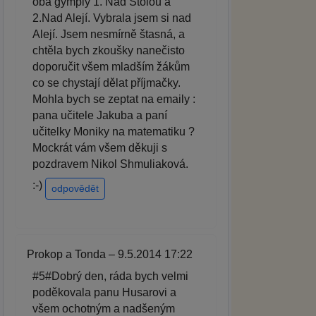
oba gymply 1. Nad Štolou a
2.Nad Alejí. Vybrala jsem si nad
Alejí. Jsem nesmírně štasná, a
chtěla bych zkoušky nanečisto
doporučit všem mladším žákům
co se chystají dělat příjmačky.
Mohla bych se zeptat na emaily :
pana učitele Jakuba a paní
učitelky Moniky na matematiku ?
Mockrát vám všem děkuji s
pozdravem Nikol Shmuliaková.
:-)
odpovědět
Prokop a Tonda – 9.5.2014 17:22
#5#Dobrý den, ráda bych velmi
poděkovala panu Husarovi a
všem ochotným a nadšeným