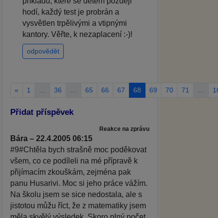
příkladů, které se dětem později
hodí, každý test je probrán a
vysvětlen trpělivými a vtipnými
kantory. Věřte, k nezaplacení :-)!
odpovědět
«
1
…
36
…
65
66
67
68
69
70
71
…
1
Přidat příspěvek
Reakce na zprávu
Bára – 22.4.2005 06:15
#9#Chtěla bych strašně moc poděkovat
všem, co ce podíleli na mé přípravě k
přijímacím zkouškám, zejména pak
panu Husarivi. Moc si jeho práce vážím.
Na školu jsem se sice nedostala, ale s
jistotou můžu říct, že z matematiky jsem
měla skvělý výsledek. Skoro plný počet