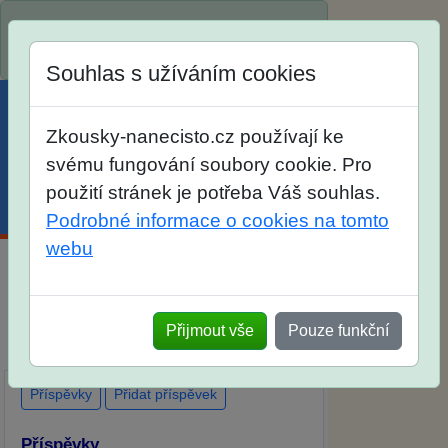
Spustili jsme přihlašování na školní rok
2026/2027!
Souhlas s užíváním cookies
Zkousky-nanecisto.cz používají ke
svému fungování soubory cookie. Pro
použití stránek je potřeba Váš souhlas.
Menu
Účet
Košík
Podrobné informace o cookies na tomto
webu
Diskuse Jak jste dopadli u zkoušek na
SŠ? Vaše ohlasy po skutečných
Přijmout vše
Pouze funkční
přijímacích zkouškách
Příspěvky
Přidat příspěvek
Příspěvky