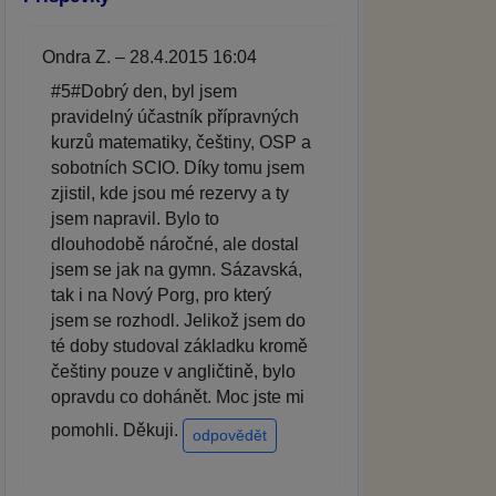
Ondra Z. – 28.4.2015 16:04
#5#Dobrý den, byl jsem
pravidelný účastník přípravných
kurzů matematiky, češtiny, OSP a
sobotních SCIO. Díky tomu jsem
zjistil, kde jsou mé rezervy a ty
jsem napravil. Bylo to
dlouhodobě náročné, ale dostal
jsem se jak na gymn. Sázavská,
tak i na Nový Porg, pro který
jsem se rozhodl. Jelikož jsem do
té doby studoval základku kromě
češtiny pouze v angličtině, bylo
opravdu co dohánět. Moc jste mi
pomohli. Děkuji.
odpovědět