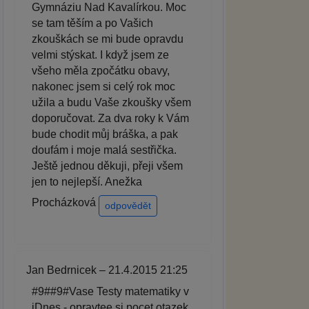
Gymnáziu Nad Kavalírkou. Moc
se tam těším a po Vašich
zkouškách se mi bude opravdu
velmi stýskat. I když jsem ze
všeho měla zpočátku obavy,
nakonec jsem si celý rok moc
užila a budu Vaše zkoušky všem
doporučovat. Za dva roky k Vám
bude chodit můj bráška, a pak
doufám i moje malá sestřička.
Ještě jednou děkuji, přeji všem
jen to nejlepší. Anežka
Procházková
odpovědět
Jan Bedrnicek – 21.4.2015 21:25
#9##9#Vase Testy matematiky v
iDnes - opravtee si pocet otazek