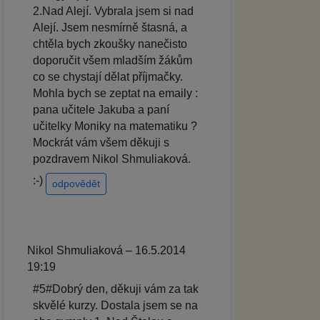
2.Nad Alejí. Vybrala jsem si nad
Alejí. Jsem nesmírně štasná, a
chtěla bych zkoušky nanečisto
doporučit všem mladším žákům
co se chystají dělat příjmačky.
Mohla bych se zeptat na emaily :
pana učitele Jakuba a paní
učitelky Moniky na matematiku ?
Mockrát vám všem děkuji s
pozdravem Nikol Shmuliaková.
:-)
odpovědět
Nikol Shmuliaková – 16.5.2014
19:19
#5#Dobrý den, děkuji vám za tak
skvělé kurzy. Dostala jsem se na