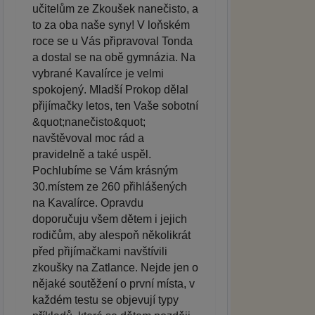
učitelům ze Zkoušek nanečisto, a
to za oba naše syny! V loňském
roce se u Vás připravoval Tonda
a dostal se na obě gymnázia. Na
vybrané Kavalírce je velmi
spokojený. Mladší Prokop dělal
přijímačky letos, ten Vaše sobotní
&quot;nanečisto&quot;
navštěvoval moc rád a
pravidelně a také uspěl.
Pochlubíme se Vám krásným
30.místem ze 260 přihlášených
na Kavalírce. Opravdu
doporučuju všem dětem i jejich
rodičům, aby alespoň několikrát
před přijímačkami navštívili
zkoušky na Zatlance. Nejde jen o
nějaké soutěžení o první místa, v
každém testu se objevují typy