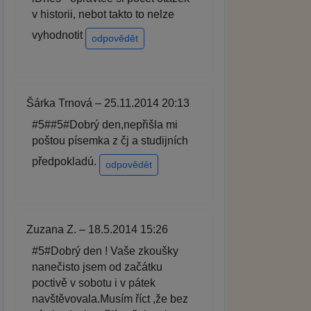
v historii, nebot takto to nelze
vyhodnotit
odpovědět
Šárka Trnová – 25.11.2014 20:13
#5##5#Dobrý den,nepřišla mi
poštou písemka z čj a studijních
předpokladú.
odpovědět
Zuzana Z. – 18.5.2014 15:26
#5#Dobrý den ! Vaše zkoušky
nanečisto jsem od začátku
poctivě v sobotu i v pátek
navštěvovala.Musím říct ,že bez