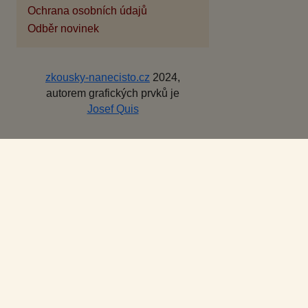
Ochrana osobních údajů
Odběr novinek
zkousky-nanecisto.cz
2024,
autorem grafických prvků je
Josef Quis