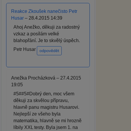
Reakce Zkoušek nanečisto Petr
Husar
– 28.4.2015 14:39
Ahoj Anežko, děkuji za radostný
vzkaz a posílám velké
blahopřání. Je to skvělý úspěch.
Petr Husar
odpovědět
Anežka Procházková – 27.4.2015
19:05
#5##5#Dobrý den, moc všem
děkuji za skvělou přípravu,
hlavně panu magistru Husarovi.
Nejlepší ze všeho byla
matematika, hlavně se mi hrozně
líbily XXL testy. Byla jsem 1. na