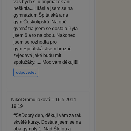
vás bych si u přijímaček ani
neškrtla....Hlásila jsem se na
gymnázium Špitálská a na
gym.Českolipská. Na obě
gymnázia jsem se dostala.Byla
jsem 6 a to na obou. Nakonec
jsem se rozhodla pro
gym.Špitálská. Jsem hrozně
zvjedavá jaké budu mít
spolužáky...... Moc vám děkuji!!!!
odpovědět
Nikol Shmuliaková – 16.5.2014
19:19
#5#Dobrý den, děkuji vám za tak
skvělé kurzy. Dostala jsem se na
oba gymply 1. Nad Štolou a