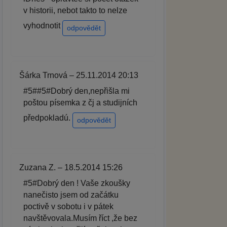
v historii, nebot takto to nelze
vyhodnotit
odpovědět
Šárka Trnová – 25.11.2014 20:13
#5##5#Dobrý den,nepřišla mi
poštou písemka z čj a studijních
předpokladú.
odpovědět
Zuzana Z. – 18.5.2014 15:26
#5#Dobrý den ! Vaše zkoušky
nanečisto jsem od začátku
poctivě v sobotu i v pátek
navštěvovala.Musím říct ,že bez