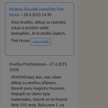
Reakce Zkoušek nanečisto Petr
Husar
– 28.4.2015 14:39
Ahoj Anežko, děkuji za radostný
vzkaz a posílám velké
blahopřání. Je to skvělý úspěch.
Petr Husar
odpovědět
Anežka Procházková – 27.4.2015
19:05
#5##5#Dobrý den, moc všem
děkuji za skvělou přípravu,
hlavně panu magistru Husarovi.
Nejlepší ze všeho byla
matematika, hlavně se mi hrozně
líbily XXL testy. Byla jsem 1. na