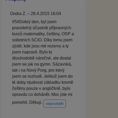
Ondra Z. – 28.4.2015 16:04
#5#Dobrý den, byl jsem
pravidelný účastník přípravných
kurzů matematiky, češtiny, OSP a
sobotních SCIO. Díky tomu jsem
zjistil, kde jsou mé rezervy a ty
jsem napravil. Bylo to
dlouhodobě náročné, ale dostal
jsem se jak na gymn. Sázavská,
tak i na Nový Porg, pro který
jsem se rozhodl. Jelikož jsem do
té doby studoval základku kromě
češtiny pouze v angličtině, bylo
opravdu co dohánět. Moc jste mi
pomohli. Děkuji.
odpovědět