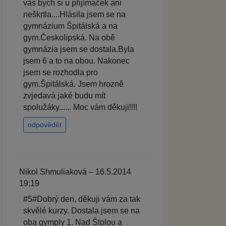
vás bych si u přijímaček ani
neškrtla....Hlásila jsem se na
gymnázium Špitálská a na
gym.Českolipská. Na obě
gymnázia jsem se dostala.Byla
jsem 6 a to na obou. Nakonec
jsem se rozhodla pro
gym.Špitálská. Jsem hrozně
zvjedavá jaké budu mít
spolužáky...... Moc vám děkuji!!!!
odpovědět
Nikol Shmuliaková – 16.5.2014
19:19
#5#Dobrý den, děkuji vám za tak
skvělé kurzy. Dostala jsem se na
oba gymply 1. Nad Štolou a