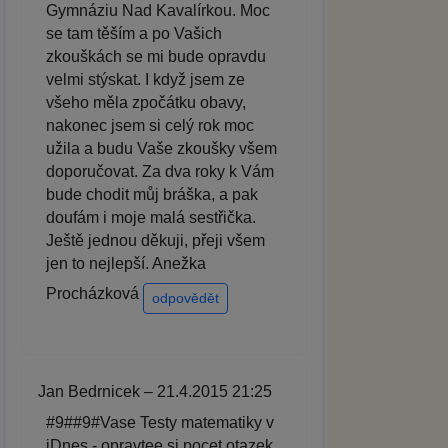
Gymnáziu Nad Kavalírkou. Moc
se tam těším a po Vašich
zkouškách se mi bude opravdu
velmi stýskat. I když jsem ze
všeho měla zpočátku obavy,
nakonec jsem si celý rok moc
užila a budu Vaše zkoušky všem
doporučovat. Za dva roky k Vám
bude chodit můj bráška, a pak
doufám i moje malá sestřička.
Ještě jednou děkuji, přeji všem
jen to nejlepší. Anežka
Procházková
odpovědět
Jan Bedrnicek – 21.4.2015 21:25
#9##9#Vase Testy matematiky v
iDnes - opravtee si pocet otazek