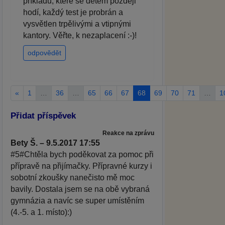
příkladů, které se dětem později
hodí, každý test je probrán a
vysvětlen trpělivými a vtipnými
kantory. Věřte, k nezaplacení :-)!
odpovědět
«
1
…
36
…
65
66
67
68
69
70
71
…
1
Přidat příspěvek
Reakce na zprávu
Bety Š. – 9.5.2017 17:55
#5#Chtěla bych poděkovat za pomoc při
přípravě na přijímačky. Přípravné kurzy i
sobotní zkoušky nanečisto mě moc
bavily. Dostala jsem se na obě vybraná
gymnázia a navíc se super umístěním
(4.-5. a 1. místo):)