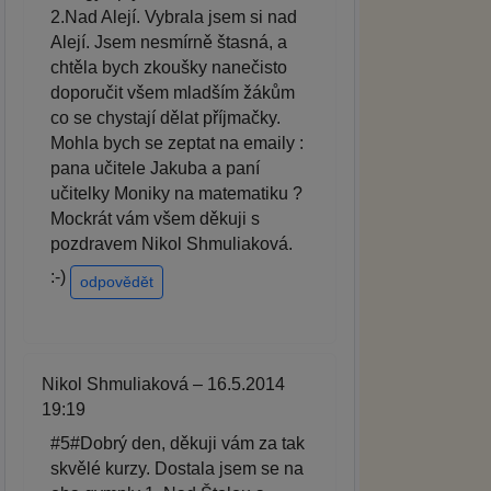
2.Nad Alejí. Vybrala jsem si nad
Alejí. Jsem nesmírně štasná, a
chtěla bych zkoušky nanečisto
doporučit všem mladším žákům
co se chystají dělat příjmačky.
Mohla bych se zeptat na emaily :
pana učitele Jakuba a paní
učitelky Moniky na matematiku ?
Mockrát vám všem děkuji s
pozdravem Nikol Shmuliaková.
:-)
odpovědět
Nikol Shmuliaková – 16.5.2014
19:19
#5#Dobrý den, děkuji vám za tak
skvělé kurzy. Dostala jsem se na