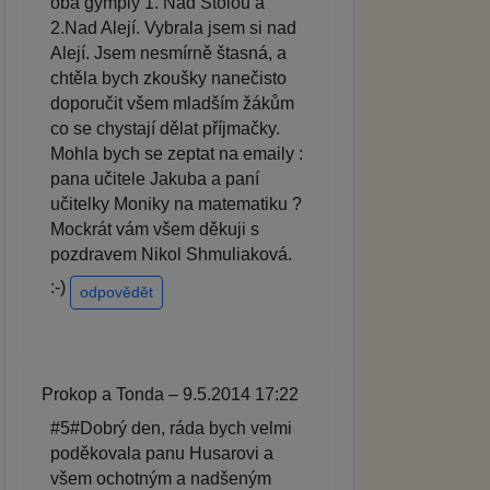
oba gymply 1. Nad Štolou a
2.Nad Alejí. Vybrala jsem si nad
Alejí. Jsem nesmírně štasná, a
chtěla bych zkoušky nanečisto
doporučit všem mladším žákům
co se chystají dělat příjmačky.
Mohla bych se zeptat na emaily :
pana učitele Jakuba a paní
učitelky Moniky na matematiku ?
Mockrát vám všem děkuji s
pozdravem Nikol Shmuliaková.
:-)
odpovědět
Prokop a Tonda – 9.5.2014 17:22
#5#Dobrý den, ráda bych velmi
poděkovala panu Husarovi a
všem ochotným a nadšeným