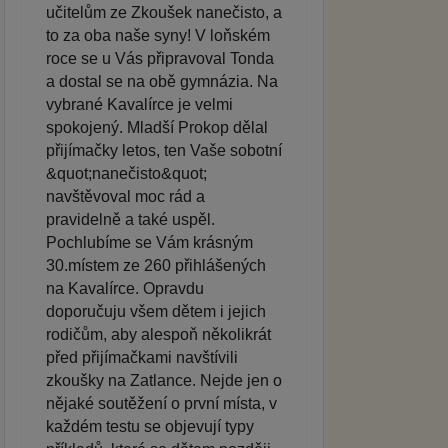
učitelům ze Zkoušek nanečisto, a
to za oba naše syny! V loňském
roce se u Vás připravoval Tonda
a dostal se na obě gymnázia. Na
vybrané Kavalírce je velmi
spokojený. Mladší Prokop dělal
přijímačky letos, ten Vaše sobotní
&quot;nanečisto&quot;
navštěvoval moc rád a
pravidelně a také uspěl.
Pochlubíme se Vám krásným
30.místem ze 260 přihlášených
na Kavalírce. Opravdu
doporučuju všem dětem i jejich
rodičům, aby alespoň několikrát
před přijímačkami navštívili
zkoušky na Zatlance. Nejde jen o
nějaké soutěžení o první místa, v
každém testu se objevují typy