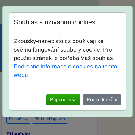
Spustili jsme přihlašování na školní rok
2026/2027!
Souhlas s užíváním cookies
Zkousky-nanecisto.cz používají ke
svému fungování soubory cookie. Pro
použití stránek je potřeba Váš souhlas.
Menu
Účet
Košík
Podrobné informace o cookies na tomto
webu
Diskuse Jak jste dopadli u zkoušek na
SŠ? Vaše ohlasy po skutečných
Přijmout vše
Pouze funkční
přijímacích zkouškách
Příspěvky
Přidat příspěvek
Příspěvky